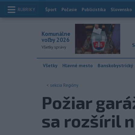
RUBRIKY
Index
Šport
Počasie
Publicistika
Slovensko
Komunálne
voľby 2026
S
Všetky správy
Všetky
Hlavné mesto
Banskobystrický
< sekcia
Regióny
Požiar gará
sa rozšíril