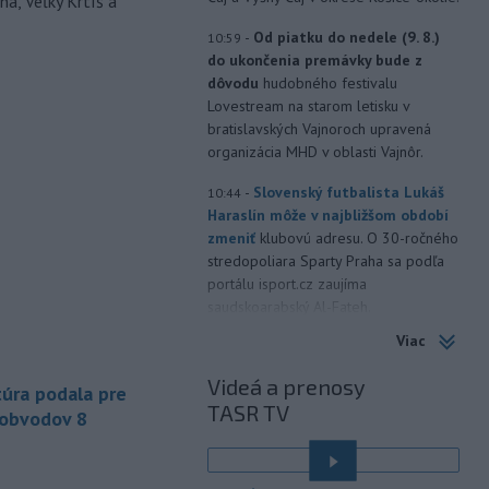
a, Veľký Krtíš a
-
Od piatku do nedele (9. 8.)
10:59
do ukončenia premávky bude z
dôvodu
hudobného festivalu
Lovestream na starom letisku v
bratislavských Vajnoroch upravená
organizácia MHD v oblasti Vajnôr.
-
Slovenský futbalista Lukáš
10:44
Haraslín môže v najbližšom období
zmeniť
klubovú adresu. O 30-ročného
stredopoliara Sparty Praha sa podľa
portálu isport.cz zaujíma
saudskoarabský Al-Fateh.
Viac
-
Vo veku 94 rokov zomrela 29.
10:23
júla 2026 herečka a dlhoročná
Videá a prenosy
úra podala pre
členka
Slovenského komorného
TASR TV
divadla (SKD) v Martine Helena
 obvodov 8
Sudická.
-
Národná diaľničná
10:15