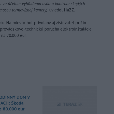
 za účelom vyhľadania osôb a kontrola skrytých
omocou termovíznej kamery,
“ uviedol HaZZ.
iu. Na miesto bol privolaný aj zisťovateľ príčin
u prevádzkovo-technickú poruchu elektroinštalácie.
na 70.000 eur.
ODINNÝ DOM V
IACH: Škoda
e 80.000 eur