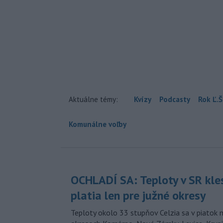
Aktuálne témy:
Kvízy
Podcasty
Rok Ľ.Š
Komunálne voľby
OCHLADÍ SA: Teploty v SR kle
platia len pre južné okresy
Teploty okolo 33 stupňov Celzia sa v piatok 