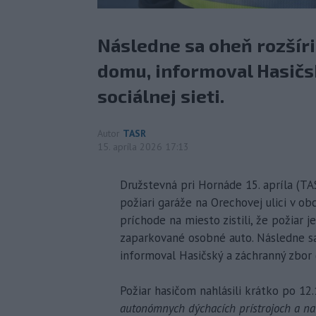
Následne sa oheň rozšíri
domu, informoval Hasičs
sociálnej sieti.
Autor
TASR
15. apríla 2026 17:13
Družstevná pri Hornáde 15. apríla (TASR
požiari garáže na Orechovej ulici v ob
príchode na miesto zistili, že požiar j
zaparkované osobné auto. Následne sa
informoval Hasičský a záchranný zbor (
Požiar hasičom nahlásili krátko po 12.1
autonómnych dýchacích prístrojoch a na 