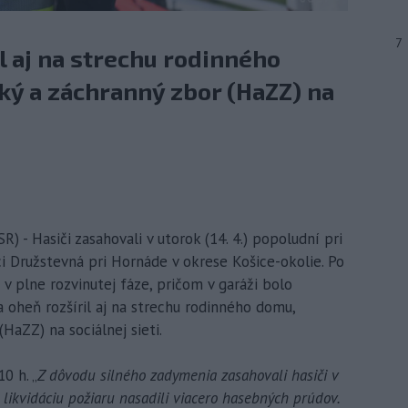
7
l aj na strechu rodinného
ký a záchranný zbor (HaZZ) na
) - Hasiči zasahovali v utorok (14. 4.) popoludní pri
ci Družstevná pri Hornáde v okrese Košice-okolie. Po
e v plne rozvinutej fáze, pričom v garáži bolo
 oheň rozšíril aj na strechu rodinného domu,
HaZZ) na sociálnej sieti.
0 h. „
Z dôvodu silného zadymenia zasahovali hasiči v
likvidáciu požiaru nasadili viacero hasebných prúdov.