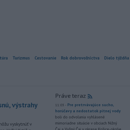
túra
Turizmus
Cestovanie
Rok dobrovoľníctva
Dielo týždňa
Práve teraz
snú, výstrahy
-
Pre pretrvávajúce sucho,
11:03
horúčavy a nedostatok pitnej vody
boli do odvolania vyhlásené
mimoriadne situácie v obciach Nižný
môžu vyskytnúť v
Čaj a Vyšný Čaj v okrese Košice-okolie.