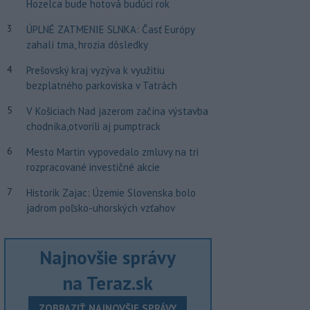
Hozelca bude hotová budúci rok
3
ÚPLNÉ ZATMENIE SLNKA: Časť Európy
zahalí tma, hrozia dôsledky
4
Prešovský kraj vyzýva k využitiu
bezplatného parkoviska v Tatrách
5
V Košiciach Nad jazerom začína výstavba
chodníka,otvorili aj pumptrack
6
Mesto Martin vypovedalo zmluvy na tri
rozpracované investičné akcie
7
Historik Zajac: Územie Slovenska bolo
jadrom poľsko-uhorských vzťahov
Najnovšie správy
na Teraz.sk
ZOBRAZIŤ NAJNOVŠIE SPRÁVY