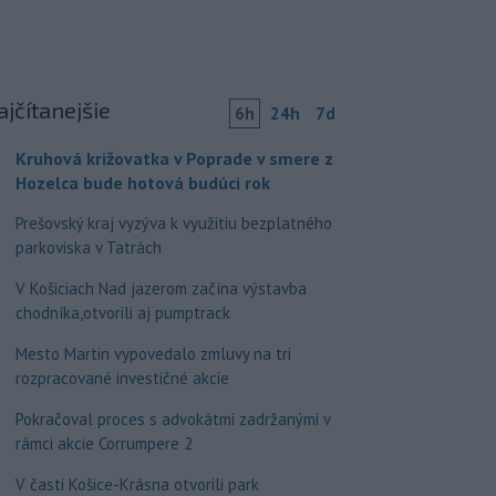
ajčítanejšie
6h
24h
7d
Kruhová križovatka v Poprade v smere z
Hozelca bude hotová budúci rok
Prešovský kraj vyzýva k využitiu bezplatného
parkoviska v Tatrách
V Košiciach Nad jazerom začína výstavba
chodníka,otvorili aj pumptrack
Mesto Martin vypovedalo zmluvy na tri
rozpracované investičné akcie
Pokračoval proces s advokátmi zadržanými v
rámci akcie Corrumpere 2
V časti Košice-Krásna otvorili park