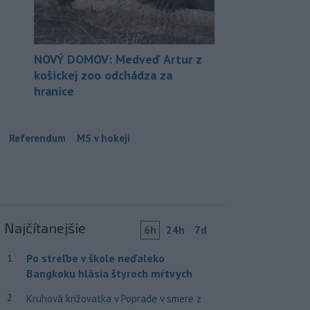
NOVÝ DOMOV: Medveď Artur z
košickej zoo odchádza za
hranice
Referendum
MS v hokeji
Najčítanejšie
6h
24h
7d
Po streľbe v škole neďaleko
1
Bangkoku hlásia štyroch mŕtvych
2
Kruhová križovatka v Poprade v smere z