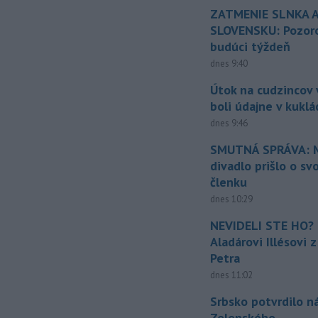
ZATMENIE SLNKA A
SLOVENSKU: Pozoro
budúci týždeň
dnes 9:40
Útok na cudzincov v
boli údajne v kuklá
dnes 9:46
SMUTNÁ SPRÁVA: M
divadlo prišlo o sv
členku
dnes 10:29
NEVIDELI STE HO? 
Aladárovi Illésovi 
Petra
dnes 11:02
Srbsko potvrdilo n
Zelenského