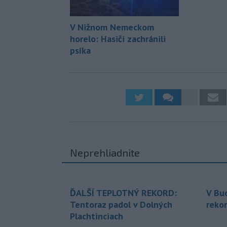
V Nižnom Nemeckom
horelo: Hasiči zachránili
psíka
Neprehliadnite
ĎALŠÍ TEPLOTNÝ REKORD:
V Bu
Tentoraz padol v Dolných
rekor
Plachtinciach