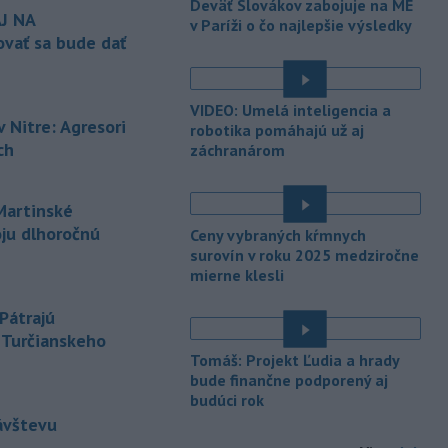
Deväť Slovákov zabojuje na ME
spoločnosť (NDS) ukončila výmenu
J NA
v Paríži o čo najlepšie výsledky
mostného
záveru na ľavej strane
vať sa bude dať
mosta Lanfranconi, ktorý je súčasťou
bratislavskej diaľnice D2.
VIDEO: Umelá inteligencia a
-
Počet potvrdených prípadov
10:02
 Nitre: Agresori
robotika pomáhajú už aj
nákazy vírusovým ochorením
ebola
ch
záchranárom
v Konžskej demokratickej republike
(KDR) presiahol hranicu 4000.
artinské
-
V stredu sa bude dať
09:24
oju dlhoročnú
pozorovať čiastočné zatmenie
Ceny vybraných kŕmnych
Slnka i
maximum roja Perzeidy
surovín v roku 2025 medziročne
mierne klesli
-
Generálna prokuratúra SR
09:01
podala v súvislosti s určením
Pátrajú
volebných
obvodov celkovo osem
z Turčianskeho
protestov prokurátora, a to proti
Tomáš: Projekt Ľudia a hrady
piatim uzneseniam mestských
bude finančne podporený aj
zastupiteľstiev a trom uzneseniam
budúci rok
zastupiteľstiev samosprávnych krajov.
ávštevu