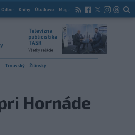
 Odber
Knihy
Útulkovo
Magazín
News Now
Archív
TASR
Televízna
publicistika
TASR
ky
Všetky relácie
y
Trnavský
Žilinský
 pri Hornáde