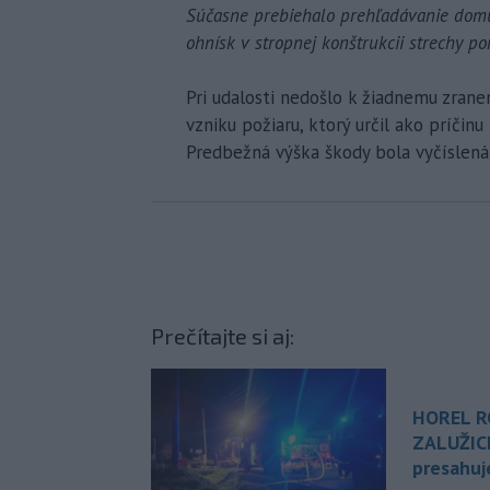
Súčasne prebiehalo prehľadávanie domu
ohnísk v stropnej konštrukcii strechy p
Pri udalosti nedošlo k žiadnemu zranen
vzniku požiaru, ktorý určil ako príčin
Predbežná výška škody bola vyčíslená 
Prečítajte si aj:
HOREL R
ZALUŽIC
presahuj