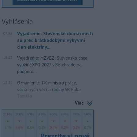
Vyhlásenia
Vyjadrenie: Slovenské domácnosti
07:55
sú pred krátkodobými výkyvmi
cien elektriny...
18:12
Vyjadrenie: MZVEZ: Slovensko chce
využiť EXPO 2027 v Belehrade na
podporu...
12:26
Oznámenie: TK ministra práce,
sociálnych vecí a rodiny SR Erika
Tomáša
Viac