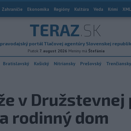
Zahraničie
Ekonomika
Regióny
Kultúra
Veda
Krimi
XML
TERAZ
.SK
pravodajský portál Tlačovej agentúry Slovenskej republi
Piatok
7. august 2026
Meniny má
Štefánia
Bratislavský
Košický
Nitriansky
Prešovský
Trenčiansk
že v Družstevnej
 na rodinný dom