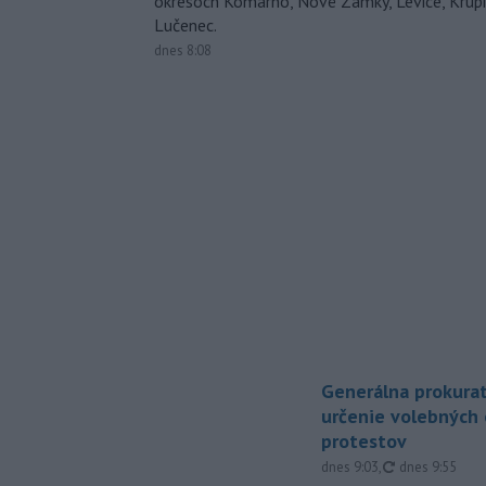
okresoch Komárno, Nové Zámky, Levice, Krupin
Lučenec.
dnes 8:08
Generálna prokurat
určenie volebných
protestov
aktualizované
dnes 9:03
,
dnes 9:55