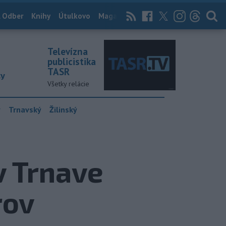
 Odber
Knihy
Útulkovo
Magazín
News Now
Archív
TASR
Televízna
publicistika
TASR
ky
Všetky relácie
y
Trnavský
Žilinský
v Trnave
rov