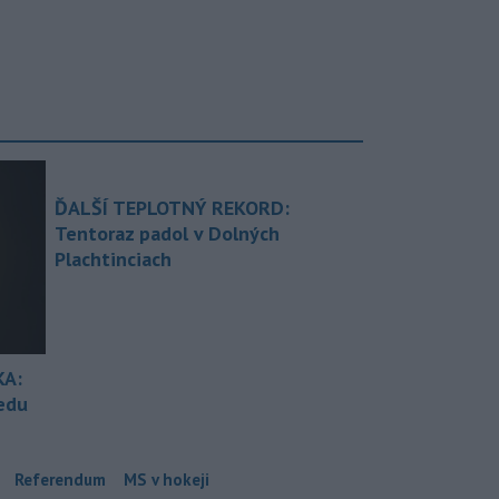
ĎALŠÍ TEPLOTNÝ REKORD:
Tentoraz padol v Dolných
Plachtinciach
KA:
redu
Referendum
MS v hokeji