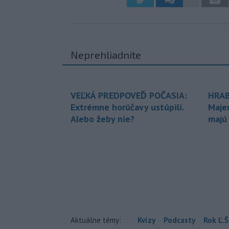
Neprehliadnite
VEĽKÁ PREDPOVEĎ POČASIA:
HRAB
Extrémne horúčavy ustúpili.
Maje
Alebo žeby nie?
majú
Aktuálne témy:
Kvízy
Podcasty
Rok Ľ.Š