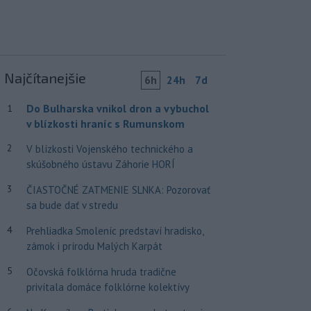
Najčítanejšie
6h
24h
7d
Do Bulharska vnikol dron a vybuchol
1
v blízkosti hraníc s Rumunskom
2
V blízkosti Vojenského technického a
skúšobného ústavu Záhorie HORÍ
3
ČIASTOČNÉ ZATMENIE SLNKA: Pozorovať
sa bude dať v stredu
4
Prehliadka Smoleníc predstaví hradisko,
zámok i prírodu Malých Karpát
5
Očovská folklórna hruda tradične
privítala domáce folklórne kolektívy