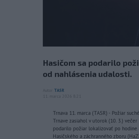
Hasičom sa podarilo poži
od nahlásenia udalosti.
Autor
TASR
11. marca 2026 8:21
Trnava 11. marca (TASR) - Požiar suc
Trnave zasiahol v utorok (10. 3.) veče
podarilo požiar lokalizovať po hodine 
Hasičského a záchranného zboru (HaZZ)