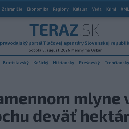
Zahraničie
Ekonomika
Regióny
Kultúra
Veda
Krimi
XML
TERAZ
.SK
pravodajský portál Tlačovej agentúry Slovenskej republi
Sobota
8. august 2026
Meniny má
Oskar
Bratislavský
Košický
Nitriansky
Prešovský
Trenčiansk
Kamennom mlyne 
ochu deväť hektá