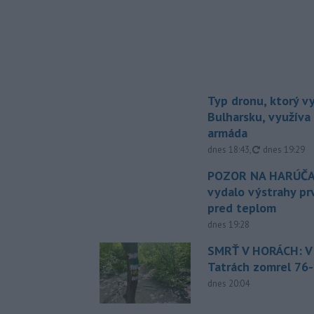
Typ dronu, ktorý v
Bulharsku, využíva 
armáda
aktualizovan
dnes 18:43
,
dnes 19:29
POZOR NA HARÚČA
vydalo výstrahy p
pred teplom
dnes 19:28
SMRŤ V HORÁCH: V
Tatrách zomrel 76-
dnes 20:04