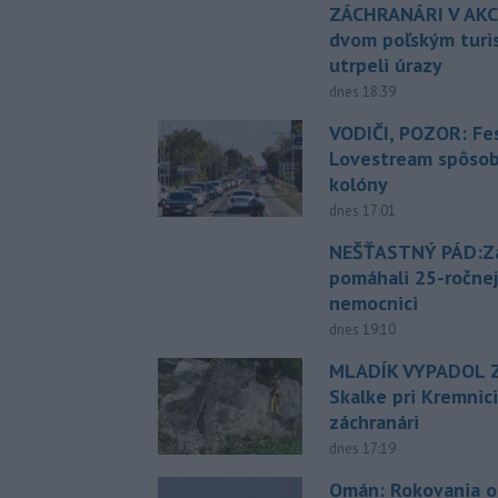
ZÁCHRANÁRI V AKCI
dvom poľským turi
utrpeli úrazy
dnes 18:39
VODIČI, POZOR: Fes
Lovestream spôsobu
kolóny
dnes 17:01
NEŠŤASTNÝ PÁD:Zá
pomáhali 25-ročnej
nemocnici
dnes 19:10
MLADÍK VYPADOL Z
Skalke pri Kremnic
záchranári
dnes 17:19
Omán: Rokovania 