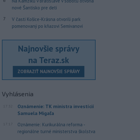
6
Na Kamzíku v Bratislave v sobotu otvoria
nové Šantisko pre deti
7
V časti Košice-Krásna otvorili park
pomenovaný po kňazovi Semivanovi
Najnovšie správy
na Teraz.sk
ZOBRAZIŤ NAJNOVŠIE SPRÁVY
Vyhlásenia
Oznámenie: TK ministra investícií
17:32
Samuela Migaľa
17:17
Oznámenie: Kurikurálna reforma -
regionálne turné ministerstva školstva