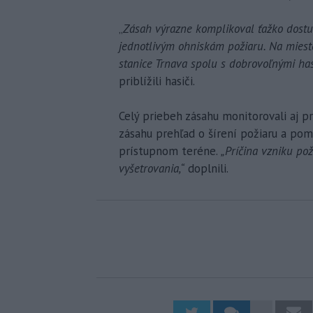
„
Zásah výrazne komplikoval ťažko dostup
jednotlivým ohniskám požiaru. Na miest
stanice Trnava spolu s dobrovoľnými has
priblížili hasiči.
Celý priebeh zásahu monitorovali aj p
zásahu prehľad o šírení požiaru a pom
prístupnom teréne.
„Príčina vzniku pož
vyšetrovania,“
doplnili.