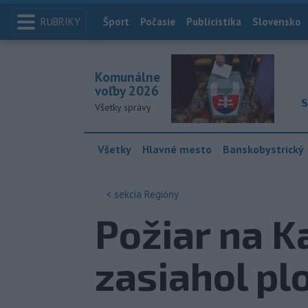
RUBRIKY
Index
Šport
Počasie
Publicistika
Slovensko
Komunálne
voľby 2026
S
Všetky správy
Všetky
Hlavné mesto
Banskobystrický
< sekcia
Regióny
Požiar na 
zasiahol pl