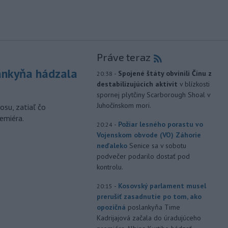
Práve teraz
nkyňa hádzala
-
Spojené štáty obvinili Čínu z
20:38
destabilizujúcich aktivít
v blízkosti
spornej plytčiny Scarborough Shoal v
Juhočínskom mori.
osu, zatiaľ čo
emiéra.
-
Požiar lesného porastu vo
20:24
Vojenskom obvode (VO) Záhorie
neďaleko
Senice sa v sobotu
podvečer podarilo dostať pod
kontrolu.
-
Kosovský parlament musel
20:15
prerušiť zasadnutie po tom, ako
opozičná
poslankyňa Time
Kadrijajová začala do úradujúceho