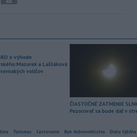
KO o výhode
rského:Mazurek a Laššáková
 rovnakých voličov
ČIASTOČNÉ ZATMENIE SLN
Pozorovať sa bude dať v st
túra
Turizmus
Cestovanie
Rok dobrovoľníctva
Dielo týždňa