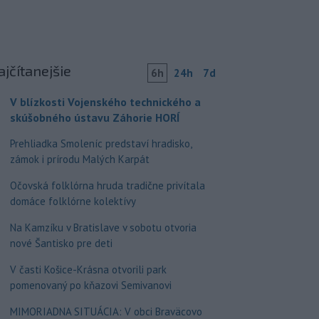
ajčítanejšie
6h
24h
7d
V blízkosti Vojenského technického a
skúšobného ústavu Záhorie HORÍ
Prehliadka Smoleníc predstaví hradisko,
zámok i prírodu Malých Karpát
Očovská folklórna hruda tradične privítala
domáce folklórne kolektívy
Na Kamzíku v Bratislave v sobotu otvoria
nové Šantisko pre deti
V časti Košice-Krásna otvorili park
pomenovaný po kňazovi Semivanovi
MIMORIADNA SITUÁCIA: V obci Braväcovo