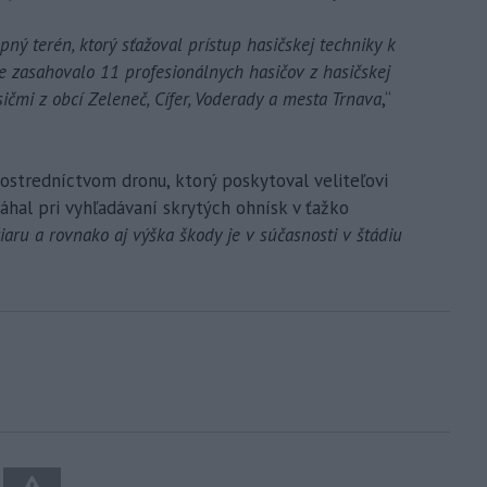
ný terén, ktorý sťažoval prístup hasičskej techniky k
e zasahovalo 11 profesionálnych hasičov z hasičskej
ičmi z obcí Zeleneč, Cífer, Voderady a mesta Trnava
,“
rostredníctvom dronu, ktorý poskytoval veliteľovi
áhal pri vyhľadávaní skrytých ohnísk v ťažko
iaru a rovnako aj výška škody je v súčasnosti v štádiu