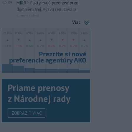
15:09
MIRRI: Fakty majú prednosť pred
domnienkami. Výzvu realizovala
samostatná...
Viac
Priame prenosy
z Národnej rady
ZOBRAZIŤ VIAC