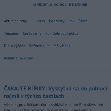
Tarabom o pomoci na Dunaji
Aktuálne témy:
Kvízy
Podcasty
Rok Ľ.Štúra
Turizmus
Cestovanie
Rok dobrovoľníctva
Dielo týždňa
Referendum
MS v hokeji
Komunálne voľby
ČAKAJTE BÚRKY: Vyskytnú sa do polnoci
najmä v týchto častiach
Výstrahy pred búrkami ústav vyhlásil v celom Bratislavskom
kraji, vo väčšine okresov Trenčianskeho, Trnavského a