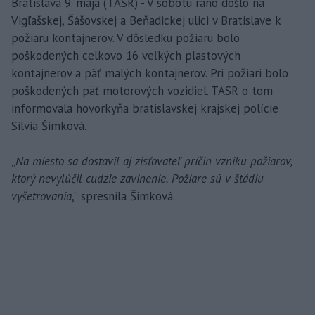
Bratislava 9. mája (TASR) - V sobotu ráno došlo na
Vigľašskej, Šášovskej a Beňadickej ulici v Bratislave k
požiaru kontajnerov. V dôsledku požiaru bolo
poškodených celkovo 16 veľkých plastových
kontajnerov a päť malých kontajnerov. Pri požiari bolo
poškodených päť motorových vozidiel. TASR o tom
informovala hovorkyňa bratislavskej krajskej polície
Silvia Šimková.
„
Na miesto sa dostavil aj zisťovateľ príčin vzniku požiarov,
ktorý nevylúčil cudzie zavinenie. Požiare sú v štádiu
vyšetrovania
,“ spresnila Šimková.