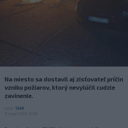
Na miesto sa dostavil aj zisťovateľ príčin
vzniku požiarov, ktorý nevylúčil cudzie
zavinenie.
Autor
TASR
9. mája 2026 10:58