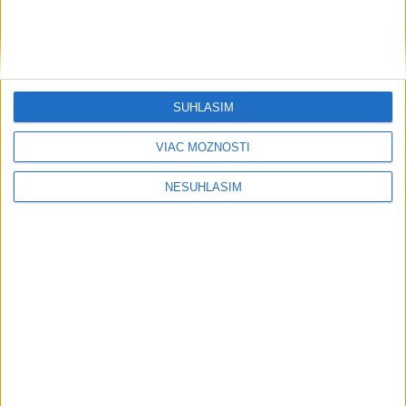
....
....
SÚHLASÍM
VIAC MOŽNOSTÍ
NESÚHLASÍM
....