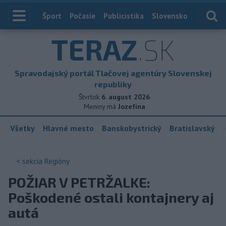
Index
Šport
Počasie
Publicistika
Slovensko
Zahranič
TERAZ
.SK
Spravodajský portál Tlačovej agentúry Slovenskej
republiky
Štvrtok
6. august 2026
Meniny má
Jozefína
Všetky
Hlavné mesto
Banskobystrický
Bratislavský
< sekcia
Regióny
POŽIAR V PETRŽALKE:
Poškodené ostali kontajnery aj
autá