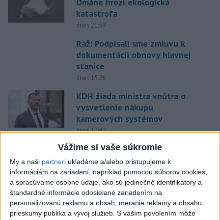
Ománe hrozí ekologická
katastrofa
dnes 21:59
Ráž: Podpísali sme zmluvu k
dokumentácii obnovy hlavnej
stanice
dnes 15:26
KDH žiada ministra vnútra o
vysvetlenie nákupu
kamerových systémov
dnes 17:40
Vážime si vaše súkromie
V Budapešti opäť padol
teplotný rekord, tretí za päť
My a naši
partneri
ukladáme a/alebo pristupujeme k
týždňov
informáciám na zariadení, napríklad pomocou súborov cookies,
a spracúvame osobné údaje, ako sú jedinečné identifikátory a
dnes 19:15
štandardné informácie odosielané zariadením na
Twente deklasovalo DAC 6:0 v
personalizovanú reklamu a obsah, meranie reklamy a obsahu,
prvom zápase 3. predkola
prieskumy publika a vývoj služieb.
S vaším povolením môže