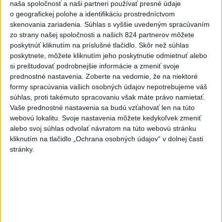
naša spoločnosť a naši partneri používať presné údaje
dnes 22:03
o geografickej polohe a identifikáciu prostredníctvom
skenovania zariadenia. Súhlas s vyššie uvedeným spracúvaním
Slovenskí hádzanári zdolali
zo strany našej spoločnosti a našich 824 partnerov môžete
Taliansko 38:37
poskytnúť kliknutím na príslušné tlačidlo. Skôr než súhlas
aktualizované
dnes 16:28
,
dnes 19:55
poskytnete, môžete kliknutím jeho poskytnutie odmietnuť alebo
si preštudovať podrobnejšie informácie a zmeniť svoje
Práve teraz
prednostné nastavenia.
Zoberte na vedomie, že na niektoré
formy spracúvania vašich osobných údajov nepotrebujeme váš
-
Pri pobreží Ománu hrozí ekologická katastrofa pre únik
21:58
súhlas, proti takémuto spracovaniu však máte právo namietať.
čoraz
väčšieho množstva ropy z tankera, ktorý narazil na plytčinu v
Vaše prednostné nastavenia sa budú vzťahovať len na túto
blízkosti prírodnej rezervácie.
webovú lokalitu. Svoje nastavenia môžete kedykoľvek zmeniť
alebo svoj súhlas odvolať návratom na túto webovú stránku
Viac
kliknutím na tlačidlo „Ochrana osobných údajov“ v dolnej časti
Videá a prenosy TASR TV
stránky.
Deväť Slovákov zabojuje na ME v Paríži
o čo najlepšie výsledky
Viac
Najčítanejšie