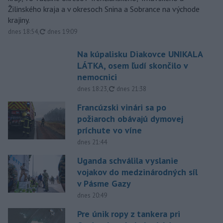
Žilinského kraja a v okresoch Snina a Sobrance na východe
krajiny.
aktualizované
dnes 18:54
,
dnes 19:09
Na kúpalisku Diakovce UNIKALA
LÁTKA, osem ľudí skončilo v
nemocnici
aktualizované
dnes 18:23
,
dnes 21:38
Francúzski vinári sa po
požiaroch obávajú dymovej
príchute vo víne
dnes 21:44
Uganda schválila vyslanie
vojakov do medzinárodných síl
v Pásme Gazy
dnes 20:49
Pre únik ropy z tankera pri