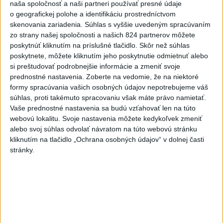
naša spoločnosť a naši partneri používať presné údaje
Viac
Videá a prenosy TASR TV
o geografickej polohe a identifikáciu prostredníctvom
skenovania zariadenia. Súhlas s vyššie uvedeným spracúvaním
zo strany našej spoločnosti a našich 824 partnerov môžete
Deväť Slovákov zabojuje na ME v Paríži
poskytnúť kliknutím na príslušné tlačidlo. Skôr než súhlas
o čo najlepšie výsledky
poskytnete, môžete kliknutím jeho poskytnutie odmietnuť alebo
si preštudovať podrobnejšie informácie a zmeniť svoje
Viac
prednostné nastavenia.
Zoberte na vedomie, že na niektoré
Najčítanejšie
formy spracúvania vašich osobných údajov nepotrebujeme váš
súhlas, proti takémuto spracovaniu však máte právo namietať.
Vaše prednostné nastavenia sa budú vzťahovať len na túto
6h
24h
7d
webovú lokalitu. Svoje nastavenia môžete kedykoľvek zmeniť
alebo svoj súhlas odvolať návratom na túto webovú stránku
ÚPLNÉ ZATMENIE SLNKA: Časť Európy
1
kliknutím na tlačidlo „Ochrana osobných údajov“ v dolnej časti
zahalí tma, hrozia dôsledky
stránky.
2
Afganec, ktorý v Mníchove vrazil autom do davu, dostal
TREST
3
V Košiciach Nad jazerom začína výstavba
chodníka,otvorili aj pumptrack