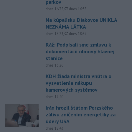
parkov
aktualizované
dnes 16:35
,
dnes 16:38
Na kúpalisku Diakovce UNIKLA
NEZNÁMA LÁTKA
aktualizované
dnes 18:23
,
dnes 18:37
Ráž: Podpísali sme zmluvu k
dokumentácii obnovy hlavnej
stanice
dnes 15:26
KDH žiada ministra vnútra o
vysvetlenie nákupu
kamerových systémov
dnes 17:40
Irán hrozil štátom Perzského
zálivu zničením energetiky za
údery USA
dnes 18:43