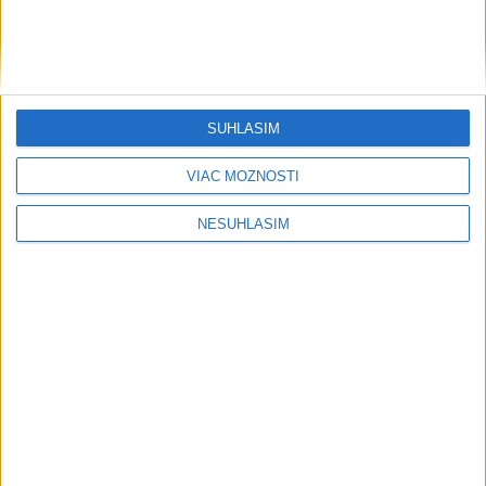
SÚHLASÍM
VIAC MOŽNOSTÍ
NESÚHLASÍM
....