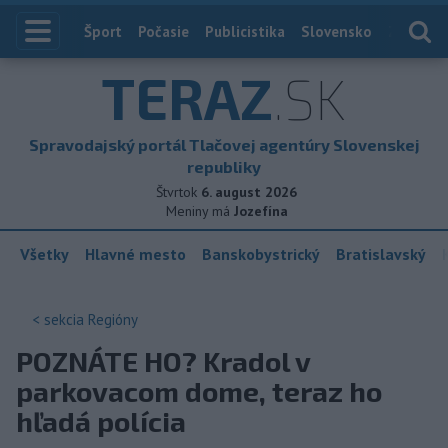
Index
Šport
Počasie
Publicistika
Slovensko
Zahranič
TERAZ
.SK
Spravodajský portál Tlačovej agentúry Slovenskej
republiky
Štvrtok
6. august 2026
Meniny má
Jozefína
Všetky
Hlavné mesto
Banskobystrický
Bratislavský
< sekcia
Regióny
POZNÁTE HO? Kradol v
parkovacom dome, teraz ho
hľadá polícia