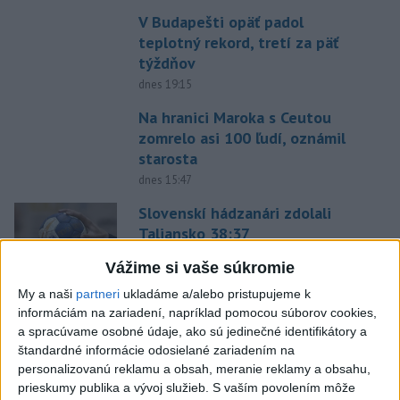
V Budapešti opäť padol
teplotný rekord, tretí za päť
týždňov
dnes 19:15
Na hranici Maroka s Ceutou
zomrelo asi 100 ľudí, oznámil
starosta
dnes 15:47
Slovenskí hádzanári zdolali
Taliansko 38:37
aktualizované
dnes 16:28
,
dnes 19:55
Vážime si vaše súkromie
Práve teraz
My a naši
partneri
ukladáme a/alebo pristupujeme k
informáciám na zariadení, napríklad pomocou súborov cookies,
-
Anglická futbalová asociácia (FA) stiahla svoju podporu
20:07
a spracúvame osobné údaje, ako sú jedinečné identifikátory a
prezidentovi
Medzinárodnej futbalovej federácie (FIFA) Giannimu
štandardné informácie odosielané zariadením na
Infantinovi, ktorý je pod paľbou kritiky po jeho neúspešnom pláne.
personalizovanú reklamu a obsah, meranie reklamy a obsahu,
prieskumy publika a vývoj služieb.
S vaším povolením môže