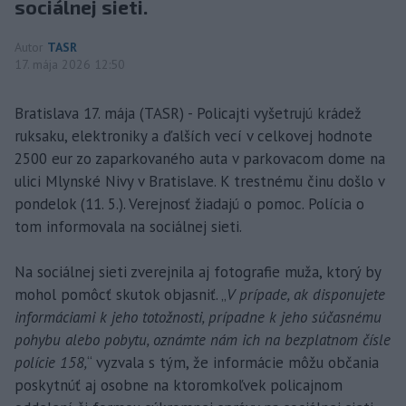
sociálnej sieti.
Autor
TASR
17. mája 2026 12:50
Bratislava 17. mája (TASR) - Policajti vyšetrujú krádež
ruksaku, elektroniky a ďalších vecí v celkovej hodnote
2500 eur zo zaparkovaného auta v parkovacom dome na
ulici Mlynské Nivy v Bratislave. K trestnému činu došlo v
pondelok (11. 5.). Verejnosť žiadajú o pomoc. Polícia o
tom informovala na sociálnej sieti.
Na sociálnej sieti zverejnila aj fotografie muža, ktorý by
mohol pomôcť skutok objasniť. „
V prípade, ak disponujete
informáciami k jeho totožnosti, prípadne k jeho súčasnému
pohybu alebo pobytu, oznámte nám ich na bezplatnom čísle
polície 158,
“ vyzvala s tým, že informácie môžu občania
poskytnúť aj osobne na ktoromkoľvek policajnom