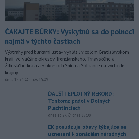
ČAKAJTE BÚRKY: Vyskytnú sa do polnoci
najmä v týchto častiach
Výstrahy pred búrkami ústav vyhlásil v celom Bratislavskom
kraji, vo väčšine okresov Trenčianskeho, Trnavského a
Žilinského kraja a v okresoch Snina a Sobrance na východe
krajiny.
aktualizované
dnes 18:54
,
dnes 19:09
ĎALŠÍ TEPLOTNÝ REKORD:
Tentoraz padol v Dolných
Plachtinciach
aktualizované
dnes 15:27
,
dnes 17:08
EK posudzuje obavy týkajúce sa
uznesení k zonáciám národných