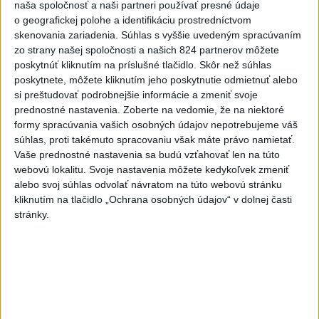
naša spoločnosť a naši partneri používať presné údaje
divadlo prišlo o svoju dlhoročnú
o geografickej polohe a identifikáciu prostredníctvom
členku
skenovania zariadenia. Súhlas s vyššie uvedeným spracúvaním
dnes 10:29
zo strany našej spoločnosti a našich 824 partnerov môžete
poskytnúť kliknutím na príslušné tlačidlo. Skôr než súhlas
NEVIDELI STE HO? Pátrajú
poskytnete, môžete kliknutím jeho poskytnutie odmietnuť alebo
Aladárovi Illésovi z
si preštudovať podrobnejšie informácie a zmeniť svoje
Turčianskeho Petra
prednostné nastavenia.
Zoberte na vedomie, že na niektoré
dnes 11:02
formy spracúvania vašich osobných údajov nepotrebujeme váš
súhlas, proti takémuto spracovaniu však máte právo namietať.
Srbsko potvrdilo návštevu
Vaše prednostné nastavenia sa budú vzťahovať len na túto
Zelenského
webovú lokalitu. Svoje nastavenia môžete kedykoľvek zmeniť
dnes 10:58
alebo svoj súhlas odvolať návratom na túto webovú stránku
kliknutím na tlačidlo „Ochrana osobných údajov“ v dolnej časti
Ukrajina opäť zasiahla sklad
stránky.
Wildberries v Jekaterinburgu
dnes 9:16
Forsterovú čaká v Birminghame
opäť dvojboj, Volka piate ME
dnes 11:43