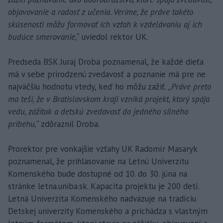
objavovanie a radosť z učenia. Veríme, že práve takéto
skúsenosti môžu formovať ich vzťah k vzdelávaniu aj ich
budúce smerovanie,“
uviedol rektor UK.
Predseda BSK Juraj Droba poznamenal, že každé dieťa
má v sebe prirodzenú zvedavosť a poznanie má pre ne
najväčšiu hodnotu vtedy, keď ho môžu zažiť.
„Práve preto
ma teší, že v Bratislavskom kraji vzniká projekt, ktorý spája
vedu, zážitok a detskú zvedavosť do jedného silného
príbehu,“
zdôraznil Droba.
Prorektor pre vonkajšie vzťahy UK Radomír Masaryk
poznamenal, že prihlasovanie na Letnú Univerzitu
Komenského bude dostupné od 10. do 30. júna na
stránke letna.uniba.sk. Kapacita projektu je 200 detí.
Letná Univerzita Komenského nadväzuje na tradíciu
Detskej univerzity Komenského a prichádza s vlastným