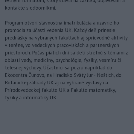
letným formátom, ktorý stavia na zážitku, objavovaní a
kontakte s odborníkmi.
Program otvorí slávnostná imatrikulácia a uzavrie ho
promócia za účasti vedenia UK. Každý deň prinesie
prednášky na vybraných fakultách aj sprievodné aktivity
v teréne, vo vedeckých pracoviskách a partnerských
priestoroch. Počas piatich dní sa deti stretnú s témami z
oblasti vedy, medicíny, psychológie, fyziky, vesmíru či
telesnej výchovy. Účastníci sa pozrú napríklad do
Ekocentra Čunovo, na Hradisko Svätý Jur - Neštich, do
Botanickej záhrady UK aj na vybrané výstavy na
Prírodovedeckej fakulte UK a Fakulte matematiky,
fyziky a informatiky UK.