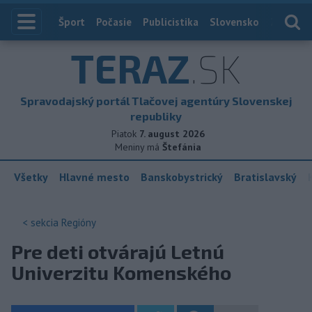
Index
Šport
Počasie
Publicistika
Slovensko
Zahranič
TERAZ
.SK
Spravodajský portál Tlačovej agentúry Slovenskej
republiky
Piatok
7. august 2026
Meniny má
Štefánia
Všetky
Hlavné mesto
Banskobystrický
Bratislavský
< sekcia
Regióny
Pre deti otvárajú Letnú
Univerzitu Komenského