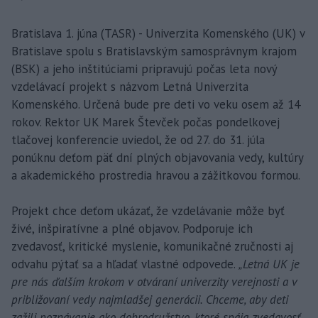
Bratislava 1. júna (TASR) - Univerzita Komenského (UK) v
Bratislave spolu s Bratislavským samosprávnym krajom
(BSK) a jeho inštitúciami pripravujú počas leta nový
vzdelávací projekt s názvom Letná Univerzita
Komenského. Určená bude pre deti vo veku osem až 14
rokov. Rektor UK Marek Števček počas pondelkovej
tlačovej konferencie uviedol, že od 27. do 31. júla
ponúknu deťom päť dní plných objavovania vedy, kultúry
a akademického prostredia hravou a zážitkovou formou.
Projekt chce deťom ukázať, že vzdelávanie môže byť
živé, inšpiratívne a plné objavov. Podporuje ich
zvedavosť, kritické myslenie, komunikačné zručnosti aj
odvahu pýtať sa a hľadať vlastné odpovede.
„Letná UK je
pre nás ďalším krokom v otváraní univerzity verejnosti a v
približovaní vedy najmladšej generácii. Chceme, aby deti
zažili poznávanie ako dobrodružstvo, ktoré spája zvedavosť,