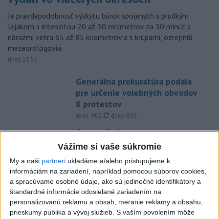
Je pravdepodobnosť výskytu búrok spojených s prudkým
lejakom s intenzitou 20 až 30 milimetrov za 30 minút s
nárazmi vetra 65 až 85 kilometrov a s krúpami, ozrejmili
meteorológovia.
dnes 11:55
Generálna prokuratúra podala
pre určenie volebných obvodov
8 protestov
aktualizované
dnes 9:03
,
dnes 9:55
ČIASTOČNÉ ZATMENIE SLNKA:
Pozorovať sa bude dať v stredu
Vážime si vaše súkromie
dnes 9:40
My a naši
partneri
ukladáme a/alebo pristupujeme k
informáciám na zariadení, napríklad pomocou súborov cookies,
ÚTOK NA TAXIKÁRA V SEREDI:
a spracúvame osobné údaje, ako sú jedinečné identifikátory a
Pátrajú po dvoch tínedžeroch
štandardné informácie odosielané zariadením na
dnes 11:49
personalizovanú reklamu a obsah, meranie reklamy a obsahu,
prieskumy publika a vývoj služieb.
S vaším povolením môže
SMUTNÁ SPRÁVA: Martinské