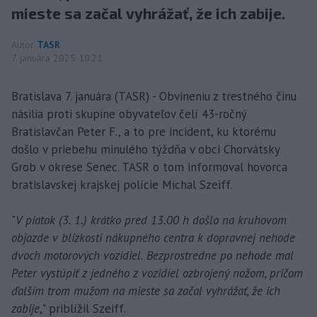
mieste sa začal vyhrážať, že ich zabije.
Autor
TASR
7. januára 2025 10:21
Bratislava 7. januára (TASR) - Obvineniu z trestného činu
násilia proti skupine obyvateľov čelí 43-ročný
Bratislavčan Peter F., a to pre incident, ku ktorému
došlo v priebehu minulého týždňa v obci Chorvátsky
Grob v okrese Senec. TASR o tom informoval hovorca
bratislavskej krajskej polície Michal Szeiff.
"
V piatok (3. 1.) krátko pred 13.00 h došlo na kruhovom
objazde v blízkosti nákupného centra k dopravnej nehode
dvoch motorových vozidiel. Bezprostredne po nehode mal
Peter vystúpiť z jedného z vozidiel ozbrojený nožom, pričom
ďalším trom mužom na mieste sa začal vyhrážať, že ich
zabije
," priblížil Szeiff.