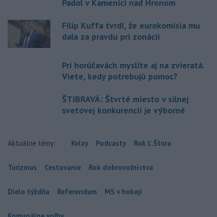
Padol v Kamenici nad Hronom
Filip Kuffa tvrdí, že eurokomisia mu
dala za pravdu pri zonácii
Pri horúčavách myslite aj na zvieratá.
Viete, kedy potrebujú pomoc?
ŠTIBRAVÁ: Štvrté miesto v silnej
svetovej konkurencii je výborné
Aktuálne témy:
Kvízy
Podcasty
Rok Ľ.Štúra
Turizmus
Cestovanie
Rok dobrovoľníctva
Dielo týždňa
Referendum
MS v hokeji
Komunálne voľby