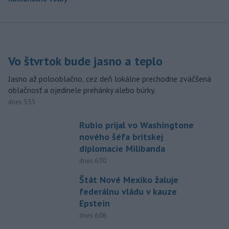
Vo štvrtok bude jasno a teplo
Jasno až polooblačno, cez deň lokálne prechodne zväčšená
oblačnosť a ojedinele prehánky alebo búrky.
dnes 5:55
Rubio prijal vo Washingtone
nového šéfa britskej
diplomacie Milibanda
dnes 6:30
Štát Nové Mexiko žaluje
federálnu vládu v kauze
Epstein
dnes 6:06