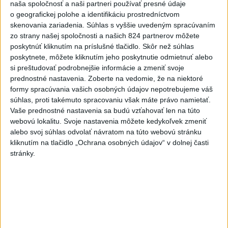
naša spoločnosť a naši partneri používať presné údaje
aktualizované
včera 19:32
,
dnes 6:10
o geografickej polohe a identifikáciu prostredníctvom
skenovania zariadenia. Súhlas s vyššie uvedeným spracúvaním
Liga majstrov: Škriniarovo
zo strany našej spoločnosti a našich 824 partnerov môžete
Fenerbahce zdolalo v 3.
poskytnúť kliknutím na príslušné tlačidlo. Skôr než súhlas
predkole Graz
poskytnete, môžete kliknutím jeho poskytnutie odmietnuť alebo
aktualizované
včera 21:23
,
dnes 6:04
si preštudovať podrobnejšie informácie a zmeniť svoje
prednostné nastavenia.
Zoberte na vedomie, že na niektoré
Slováci na Hlinka Gretzky Cupe
formy spracúvania vašich osobných údajov nepotrebujeme váš
zdolali Švajčiarov 6:2, sú v
súhlas, proti takémuto spracovaniu však máte právo namietať.
semifinále
Vaše prednostné nastavenia sa budú vzťahovať len na túto
aktualizované
dnes 6:01
,
dnes 7:37
webovú lokalitu. Svoje nastavenia môžete kedykoľvek zmeniť
alebo svoj súhlas odvolať návratom na túto webovú stránku
Práve teraz
kliknutím na tlačidlo „Ochrana osobných údajov“ v dolnej časti
stránky.
-
V roku 2025 okolo 16,5 percenta ľudí vo veku 16 rokov a
07:18
viac v
členských krajinách Európskej únie (EÚ) denne užívalo tabak a s
ním súvisiace výrobky.
Viac
Videá a prenosy TASR TV