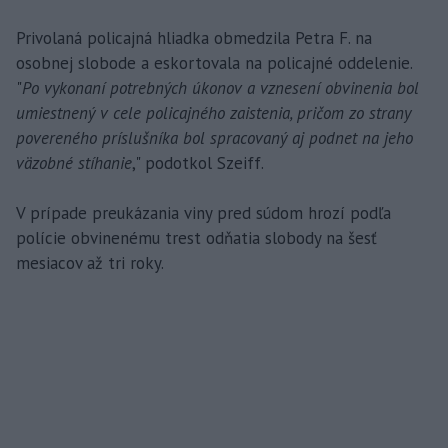
Privolaná policajná hliadka obmedzila Petra F. na
osobnej slobode a eskortovala na policajné oddelenie.
"
Po vykonaní potrebných úkonov a vznesení obvinenia bol
umiestnený v cele policajného zaistenia, pričom zo strany
povereného príslušníka bol spracovaný aj podnet na jeho
väzobné stíhanie
," podotkol Szeiff.
V prípade preukázania viny pred súdom hrozí podľa
polície obvinenému trest odňatia slobody na šesť
mesiacov až tri roky.