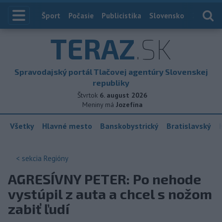
Index
Šport
Počasie
Publicistika
Slovensko
Zahranič
TERAZ
.SK
Spravodajský portál Tlačovej agentúry Slovenskej
republiky
Štvrtok
6. august 2026
Meniny má
Jozefína
Všetky
Hlavné mesto
Banskobystrický
Bratislavský
< sekcia
Regióny
AGRESÍVNY PETER: Po nehode
vystúpil z auta a chcel s nožom
zabiť ľudí