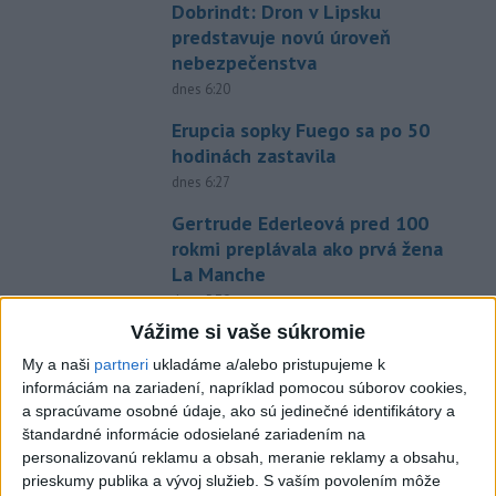
Dobrindt: Dron v Lipsku
predstavuje novú úroveň
nebezpečenstva
dnes 6:20
Erupcia sopky Fuego sa po 50
hodinách zastavila
dnes 6:27
Gertrude Ederleová pred 100
rokmi preplávala ako prvá žena
La Manche
dnes 5:39
Vážime si vaše súkromie
Deň boja za zákaz jadrových
zbraní je v znamení hirošimskej
My a naši
partneri
ukladáme a/alebo pristupujeme k
informáciám na zariadení, napríklad pomocou súborov cookies,
katastrofy
a spracúvame osobné údaje, ako sú jedinečné identifikátory a
dnes 5:55
štandardné informácie odosielané zariadením na
Mláďa z populácie
personalizovanú reklamu a obsah, meranie reklamy a obsahu,
prieskumy publika a vývoj služieb.
S vaším povolením môže
Escobarových hrochov uhynulo