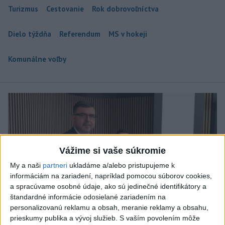
Turizmus
Cestovanie
Rok dobrovoľníctva
Dielo týždňa
Referendum
MS v hokeji
Komunálne voľby
Vážime si vaše súkromie
My a naši
partneri
ukladáme a/alebo pristupujeme k
informáciám na zariadení, napríklad pomocou súborov cookies,
a spracúvame osobné údaje, ako sú jedinečné identifikátory a
štandardné informácie odosielané zariadením na
personalizovanú reklamu a obsah, meranie reklamy a obsahu,
prieskumy publika a vývoj služieb.
S vaším povolením môže