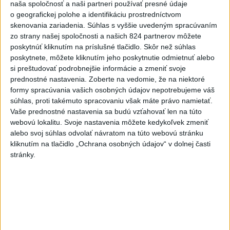
naša spoločnosť a naši partneri používať presné údaje
o geografickej polohe a identifikáciu prostredníctvom
J. Božik: Financovanie samospráv nie je
skenovania zariadenia. Súhlas s vyššie uvedeným spracúvaním
zo strany našej spoločnosti a našich 824 partnerov môžete
ich jediný problém
poskytnúť kliknutím na príslušné tlačidlo. Skôr než súhlas
V relácii Štúdio TASR sa Oliver Remiaš o reforme samospráv
poskytnete, môžete kliknutím jeho poskytnutie odmietnuť alebo
rozprával s predsedom Združenia miest a obcí Slovenska
si preštudovať podrobnejšie informácie a zmeniť svoje
prednostné nastavenia.
Zoberte na vedomie, že na niektoré
Jozefom Božikom. Reláciu nájdete aj na YouTube a
formy spracúvania vašich osobných údajov nepotrebujeme váš
podcastových platformách.
súhlas, proti takémuto spracovaniu však máte právo namietať.
dnes 7:00
Vaše prednostné nastavenia sa budú vzťahovať len na túto
webovú lokalitu. Svoje nastavenia môžete kedykoľvek zmeniť
V nedeľu bude jasno alebo len
alebo svoj súhlas odvolať návratom na túto webovú stránku
malá oblačnosť
kliknutím na tlačidlo „Ochrana osobných údajov“ v dolnej časti
dnes 6:14
stránky.
Venhart:Bomba v Nagasaki bola
silnejšia ako v Hirošime,no
menej účinná
dnes 8:24
OTESTUJTE SA: Rozumiete