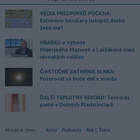
VEĽKÁ PREDPOVEĎ POČASIA:
Extrémne horúčavy ustúpili. Alebo
žeby nie?
HRABKO o výhode
Majerského:Mazurek a Laššáková majú
rovnakých voličov
ČIASTOČNÉ ZATMENIE SLNKA:
Pozorovať sa bude dať v stredu
ĎALŠÍ TEPLOTNÝ REKORD: Tentoraz
padol v Dolných Plachtinciach
Aktuálne témy:
Kvízy
Podcasty
Rok Ľ.Štúra