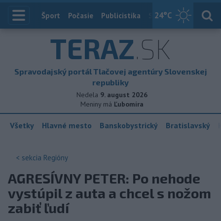
24
°C
Index
Šport
Počasie
Publicistika
Slovensko
Zahranič
TERAZ
.SK
Spravodajský portál Tlačovej agentúry Slovenskej
republiky
Nedela
9. august 2026
Meniny má
Ľubomíra
Všetky
Hlavné mesto
Banskobystrický
Bratislavský
< sekcia
Regióny
AGRESÍVNY PETER: Po nehode
vystúpil z auta a chcel s nožom
zabiť ľudí