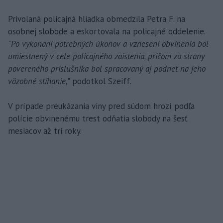
Privolaná policajná hliadka obmedzila Petra F. na
osobnej slobode a eskortovala na policajné oddelenie.
"
Po vykonaní potrebných úkonov a vznesení obvinenia bol
umiestnený v cele policajného zaistenia, pričom zo strany
povereného príslušníka bol spracovaný aj podnet na jeho
väzobné stíhanie
," podotkol Szeiff.
V prípade preukázania viny pred súdom hrozí podľa
polície obvinenému trest odňatia slobody na šesť
mesiacov až tri roky.