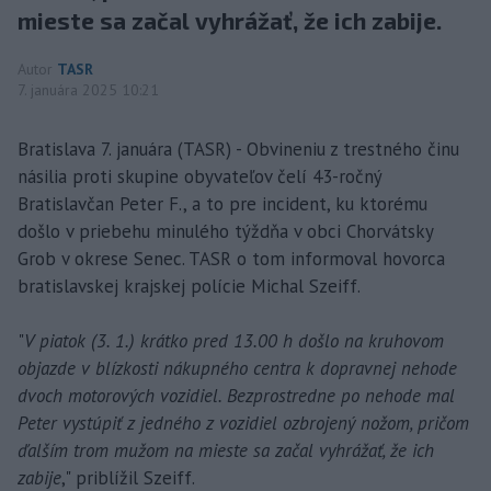
mieste sa začal vyhrážať, že ich zabije.
Autor
TASR
7. januára 2025 10:21
Bratislava 7. januára (TASR) - Obvineniu z trestného činu
násilia proti skupine obyvateľov čelí 43-ročný
Bratislavčan Peter F., a to pre incident, ku ktorému
došlo v priebehu minulého týždňa v obci Chorvátsky
Grob v okrese Senec. TASR o tom informoval hovorca
bratislavskej krajskej polície Michal Szeiff.
"
V piatok (3. 1.) krátko pred 13.00 h došlo na kruhovom
objazde v blízkosti nákupného centra k dopravnej nehode
dvoch motorových vozidiel. Bezprostredne po nehode mal
Peter vystúpiť z jedného z vozidiel ozbrojený nožom, pričom
ďalším trom mužom na mieste sa začal vyhrážať, že ich
zabije
," priblížil Szeiff.