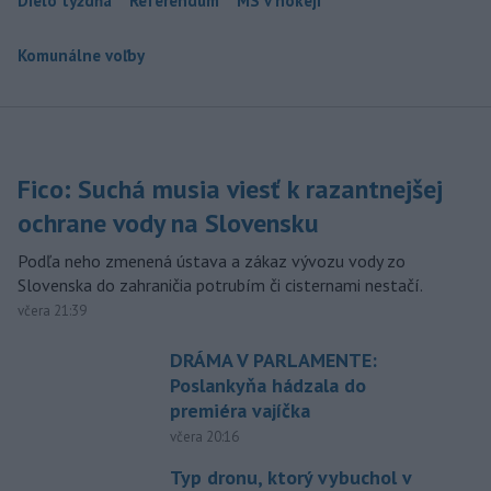
Dielo týždňa
Referendum
MS v hokeji
Komunálne voľby
Fico: Suchá musia viesť k razantnejšej
ochrane vody na Slovensku
Podľa neho zmenená ústava a zákaz vývozu vody zo
Slovenska do zahraničia potrubím či cisternami nestačí.
včera 21:39
DRÁMA V PARLAMENTE:
Poslankyňa hádzala do
premiéra vajíčka
včera 20:16
Typ dronu, ktorý vybuchol v