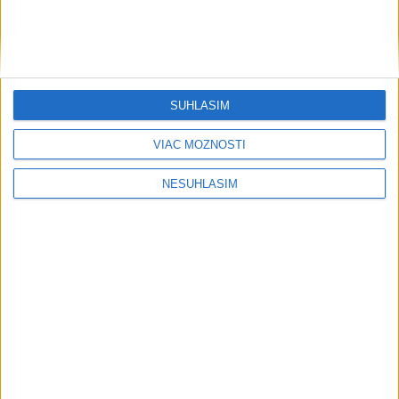
SÚHLASÍM
VIAC MOŽNOSTÍ
NESÚHLASÍM
....