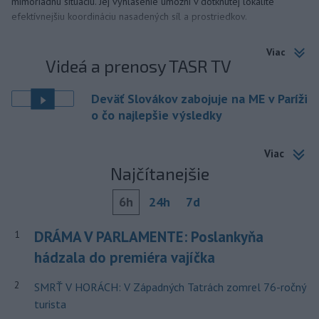
mimoriadnu situáciu. Jej vyhlásenie umožní v dotknutej lokalite
efektívnejšiu koordináciu nasadených síl a prostriedkov.
Viac
Videá a prenosy TASR TV
Deväť Slovákov zabojuje na ME v Paríži
o čo najlepšie výsledky
Viac
Najčítanejšie
6h
24h
7d
DRÁMA V PARLAMENTE: Poslankyňa
1
hádzala do premiéra vajíčka
2
SMRŤ V HORÁCH: V Západných Tatrách zomrel 76-ročný
turista