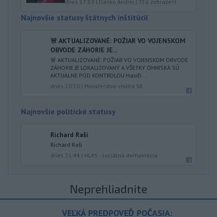
dnes 17:53
|
Danko Andrej
|
256
zobrazení
Najnovšie statusy štátnych inštitúcií
🚨 AKTUALIZOVANÉ: POŽIAR VO VOJENSKOM
OBVODE ZÁHORIE JE...
🚨 AKTUALIZOVANÉ: POŽIAR VO VOJENSKOM OBVODE
ZÁHORIE JE LOKALIZOVANÝ A VŠETKY OHNISKÁ SÚ
AKTUÁLNE POD KONTROLOU Hasiči ...
dnes 20:10
|
Ministerstvo vnútra SR
Najnovšie politické statusy
Richard Raši
Richard Raši
dnes 21:44
|
HLAS - sociálna demokracia
Neprehliadnite
VEĽKÁ PREDPOVEĎ POČASIA: