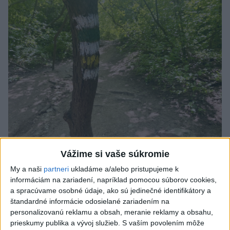
SMRŤ V HORÁCH: V Západných Tatrách
Vážime si vaše súkromie
zomrel 76-ročný turista
My a naši
partneri
ukladáme a/alebo pristupujeme k
informáciám na zariadení, napríklad pomocou súborov cookies,
Muža sa na základe telefonickej inštruktáže operátorky
a spracúvame osobné údaje, ako sú jedinečné identifikátory a
záchrannej zdravotnej služby pokúsili zachrániť riadenou
štandardné informácie odosielané zariadením na
resuscitáciou.
personalizovanú reklamu a obsah, meranie reklamy a obsahu,
prieskumy publika a vývoj služieb.
S vaším povolením môže
včera 20:04