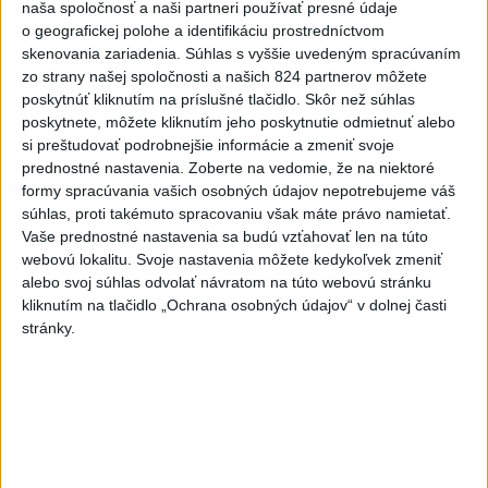
naša spoločnosť a naši partneri používať presné údaje
Slovensko
o geografickej polohe a identifikáciu prostredníctvom
skenovania zariadenia. Súhlas s vyššie uvedeným spracúvaním
zo strany našej spoločnosti a našich 824 partnerov môžete
Fico: Suchá musia viesť k
poskytnúť kliknutím na príslušné tlačidlo. Skôr než súhlas
razantnejšej ochrane vody na
poskytnete, môžete kliknutím jeho poskytnutie odmietnuť alebo
Slovensku
si preštudovať podrobnejšie informácie a zmeniť svoje
včera 21:39
prednostné nastavenia.
Zoberte na vedomie, že na niektoré
formy spracúvania vašich osobných údajov nepotrebujeme váš
Polícia vyzýva mladých, aby boli opatrní s požívaním
súhlas, proti takémuto spracovaniu však máte právo namietať.
alkoholu
Vaše prednostné nastavenia sa budú vzťahovať len na túto
webovú lokalitu. Svoje nastavenia môžete kedykoľvek zmeniť
MZVEZ: V Nemecku zavedú zákaz konzumácie alkoholu na
alebo svoj súhlas odvolať návratom na túto webovú stránku
staniciach
kliknutím na tlačidlo „Ochrana osobných údajov“ v dolnej časti
stránky.
POZOR NA HARÚČAVY: SHMÚ vydalo výstrahy prvého
stupňa pred teplom
Zahraničie
Turecko vyzvalo Ukrajinu a Rusko na
zastavenie útokov v Čiernom mori