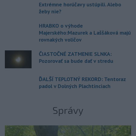
Extrémne horúčavy ustúpili. Alebo
žeby nie?
HRABKO o výhode
Majerského:Mazurek a Laššáková majú
rovnakých voličov
ČIASTOČNÉ ZATMENIE SLNKA:
Pozorovať sa bude dať v stredu
ĎALŠÍ TEPLOTNÝ REKORD: Tentoraz
padol v Dolných Plachtinciach
Správy