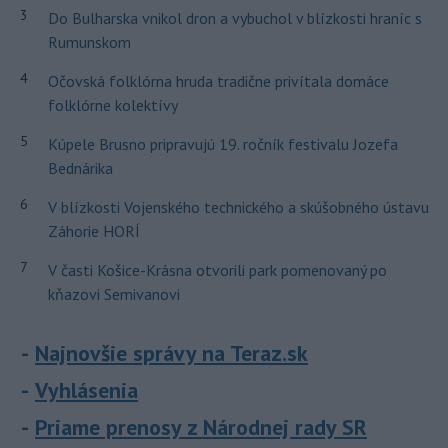
3
Do Bulharska vnikol dron a vybuchol v blízkosti hraníc s
Rumunskom
4
Očovská folklórna hruda tradične privítala domáce
folklórne kolektívy
5
Kúpele Brusno pripravujú 19. ročník festivalu Jozefa
Bednárika
6
V blízkosti Vojenského technického a skúšobného ústavu
Záhorie HORÍ
7
V časti Košice-Krásna otvorili park pomenovaný po
kňazovi Semivanovi
Najnovšie správy na Teraz.sk
Vyhlásenia
Priame prenosy z Národnej rady SR