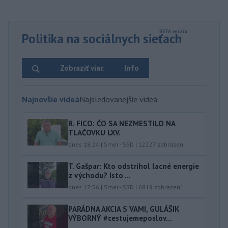
Politika na sociálnych sieťach
Zobraziť viac
Info
Najnovšie videá
Najsledovanejšie videá
R. FICO: ČO SA NEZMESTILO NA
TLAČOVKU LXV.
dnes 18:24
|
Smer - SSD
|
12227
zobrazení
T. Gašpar: Kto odstrihol lacné energie
z východu? Isto ...
dnes 17:56
|
Smer - SSD
|
6819
zobrazení
PARÁDNA AKCIA S VAMI, GULÁŠIK
VÝBORNÝ #cestujemeposlov...