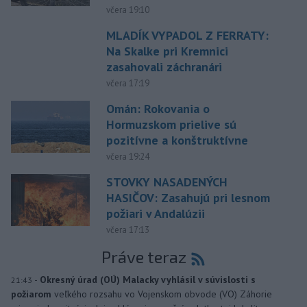
včera 19:10
MLADÍK VYPADOL Z FERRATY:
Na Skalke pri Kremnici
zasahovali záchranári
včera 17:19
Omán: Rokovania o
Hormuzskom prielive sú
pozitívne a konštruktívne
včera 19:24
STOVKY NASADENÝCH
HASIČOV: Zasahujú pri lesnom
požiari v Andalúzii
včera 17:13
Práve teraz
-
Okresný úrad (OÚ) Malacky vyhlásil v súvislosti s
21:43
požiarom
veľkého rozsahu vo Vojenskom obvode (VO) Záhorie