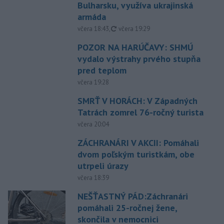
Bulharsku, využíva ukrajinská
armáda
aktualizované
včera 18:43
,
včera 19:29
POZOR NA HARÚČAVY: SHMÚ
vydalo výstrahy prvého stupňa
pred teplom
včera 19:28
SMRŤ V HORÁCH: V Západných
Tatrách zomrel 76-ročný turista
včera 20:04
ZÁCHRANÁRI V AKCII: Pomáhali
dvom poľským turistkám, obe
utrpeli úrazy
včera 18:39
NEŠŤASTNÝ PÁD:Záchranári
pomáhali 25-ročnej žene,
skončila v nemocnici