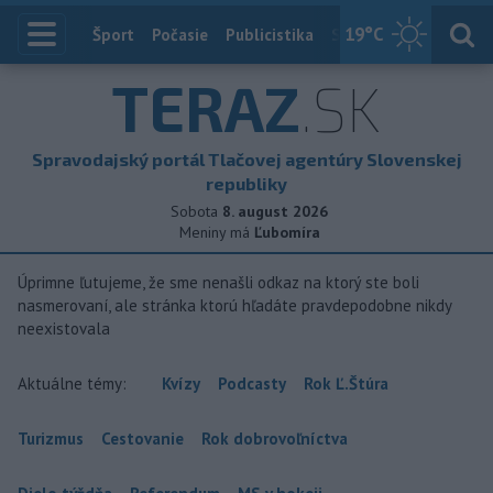
19
°C
Index
Šport
Počasie
Publicistika
Slovensko
Zahranič
TERAZ
.SK
Spravodajský portál Tlačovej agentúry Slovenskej
republiky
Sobota
8. august 2026
Meniny má
Ľubomíra
Úprimne ľutujeme, že sme nenašli odkaz na ktorý ste boli
nasmerovaní, ale stránka ktorú hľadáte pravdepodobne nikdy
neexistovala
Aktuálne témy:
Kvízy
Podcasty
Rok Ľ.Štúra
Turizmus
Cestovanie
Rok dobrovoľníctva