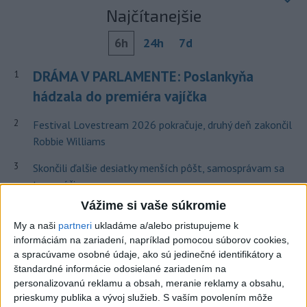
Najčítanejšie
6h
24h
7d
DRÁMA V PARLAMENTE: Poslankyňa
1
hádzala do premiéra vajíčka
2
Festival Lovestream 2026 pokračuje, druhý deň zakončil
Robbie Williams
3
Skončili ďalšie desiatky menších pôšt, samosprávam sa
to nepáči
Vážime si vaše súkromie
4
SMRŤ V HORÁCH: V Západných Tatrách zomrel 76-ročný
My a naši
partneri
ukladáme a/alebo pristupujeme k
turista
informáciám na zariadení, napríklad pomocou súborov cookies,
5
VEĽKÁ PREDPOVEĎ POČASIA: Extrémne horúčavy
a spracúvame osobné údaje, ako sú jedinečné identifikátory a
štandardné informácie odosielané zariadením na
ustúpili. Alebo žeby nie?
personalizovanú reklamu a obsah, meranie reklamy a obsahu,
6
OTESTUJTE SA: Rozumiete slovenským nárečiam? Tieto
prieskumy publika a vývoj služieb.
S vaším povolením môže