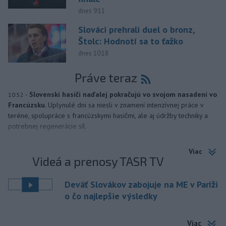
dnes 9:11
Slováci prehrali duel o bronz,
Štolc: Hodnotí sa to ťažko
dnes 10:18
Práve teraz
-
Slovenskí hasiči naďalej pokračujú vo svojom nasadení vo
10:52
Francúzsku.
Uplynulé dni sa niesli v znamení intenzívnej práce v
teréne, spolupráce s francúzskymi hasičmi, ale aj údržby techniky a
potrebnej regenerácie síl.
Viac
Videá a prenosy TASR TV
Deväť Slovákov zabojuje na ME v Paríži
o čo najlepšie výsledky
Viac