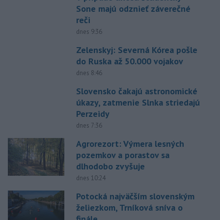
Sone majú odznieť záverečné
reči
dnes 9:36
Zelenskyj: Severná Kórea pošle
do Ruska až 50.000 vojakov
dnes 8:46
Slovensko čakajú astronomické
úkazy, zatmenie Slnka striedajú
Perzeidy
dnes 7:36
Agrorezort: Výmera lesných
pozemkov a porastov sa
dlhodobo zvyšuje
dnes 10:24
Potocká najväčším slovenským
želiezkom, Trníková sníva o
finále