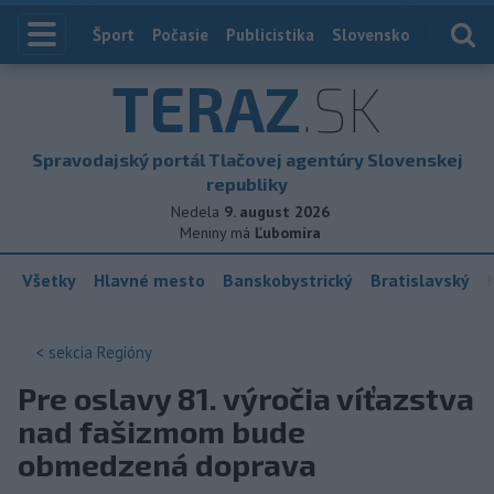
Index
Šport
Počasie
Publicistika
Slovensko
Zahranič
TERAZ
.SK
Spravodajský portál Tlačovej agentúry Slovenskej
republiky
Nedela
9. august 2026
Meniny má
Ľubomíra
Všetky
Hlavné mesto
Banskobystrický
Bratislavský
< sekcia
Regióny
Pre oslavy 81. výročia víťazstva
nad fašizmom bude
obmedzená doprava