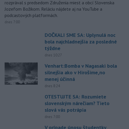
rozprával s predsedom Združenia miest a obcí Slovenska
Jozefom Božikom. Reláciu nájdete aj na YouTube a
podcastových platformách.
dnes 7:00
DOČKALI SME SA: Uplynulá noc
bola najchladnejšia za posledné
týždne
dnes 10:27
Venhart:Bomba v Nagasaki bola
silnejšia ako v Hirošime,no
menej účinná
dnes 8:24
OTESTUJTE SA: Rozumiete
slovenským nárečiam? Tieto
slová vás potrápia
dnes 7:00
V prípade únosu študentky