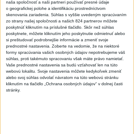
naša spoločnosť a naši partneri používať presné údaje
slová vás potrápia
o geografickej polohe a identifikáciu prostredníctvom
7
Prešov remizoval v domácom dueli 3. kola s Liptovským
skenovania zariadenia. Súhlas s vyššie uvedeným spracúvaním
zo strany našej spoločnosti a našich 824 partnerov môžete
Mikulášom
poskytnúť kliknutím na príslušné tlačidlo. Skôr než súhlas
poskytnete, môžete kliknutím jeho poskytnutie odmietnuť alebo
Najnovšie správy na Teraz.sk
si preštudovať podrobnejšie informácie a zmeniť svoje
prednostné nastavenia.
Zoberte na vedomie, že na niektoré
Vyhlásenia
formy spracúvania vašich osobných údajov nepotrebujeme váš
súhlas, proti takémuto spracovaniu však máte právo namietať.
Priame prenosy z Národnej rady SR
Vaše prednostné nastavenia sa budú vzťahovať len na túto
webovú lokalitu. Svoje nastavenia môžete kedykoľvek zmeniť
alebo svoj súhlas odvolať návratom na túto webovú stránku
kliknutím na tlačidlo „Ochrana osobných údajov“ v dolnej časti
Politika na sociálnych sieťach
stránky.
Zobraziť viac
Info
Najnovšie videá
Najsledovanejšie videá