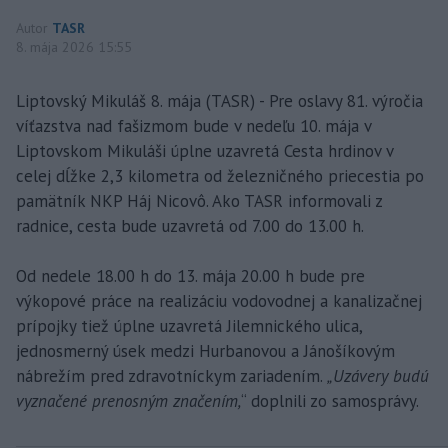
Autor
TASR
8. mája 2026 15:55
Liptovský Mikuláš 8. mája (TASR) - Pre oslavy 81. výročia
víťazstva nad fašizmom bude v nedeľu 10. mája v
Liptovskom Mikuláši úplne uzavretá Cesta hrdinov v
celej dĺžke 2,3 kilometra od železničného priecestia po
pamätník NKP Háj Nicovô. Ako TASR informovali z
radnice, cesta bude uzavretá od 7.00 do 13.00 h.
Od nedele 18.00 h do 13. mája 20.00 h bude pre
výkopové práce na realizáciu vodovodnej a kanalizačnej
prípojky tiež úplne uzavretá Jilemnického ulica,
jednosmerný úsek medzi Hurbanovou a Jánošíkovým
nábrežím pred zdravotníckym zariadením.
„Uzávery budú
vyznačené prenosným značením,
“ doplnili zo samosprávy.