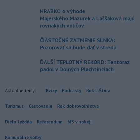
HRABKO o výhode
Majerského:Mazurek a Laššáková majú
rovnakých voličov
ČIASTOČNÉ ZATMENIE SLNKA:
Pozorovať sa bude dať v stredu
ĎALŠÍ TEPLOTNÝ REKORD: Tentoraz
padol v Dolných Plachtinciach
Aktuálne témy:
Kvízy
Podcasty
Rok Ľ.Štúra
Turizmus
Cestovanie
Rok dobrovoľníctva
Dielo týždňa
Referendum
MS v hokeji
Komunálne voľby