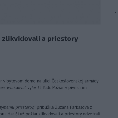
7
 zlikvidovali a priestory
žiar v bytovom dome na ulici Československej armády
s evakuovať vyše 35 ľudí. Požiar v pivnici im
ymeniu priestorov,"
priblížila Zuzana Farkasová z
. Hasiči už požiar zlikvidovali a priestory odvetrali.