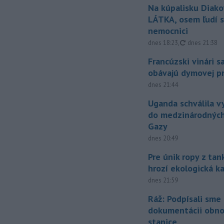
Na kúpalisku Diak
LÁTKA, osem ľudí s
nemocnici
aktualizovan
dnes 18:23
,
dnes 21:38
Francúzski vinári s
obávajú dymovej pr
dnes 21:44
Uganda schválila v
do medzinárodných
Gazy
dnes 20:49
Pre únik ropy z ta
hrozí ekologická k
dnes 21:59
Ráž: Podpísali sme
dokumentácii obno
stanice