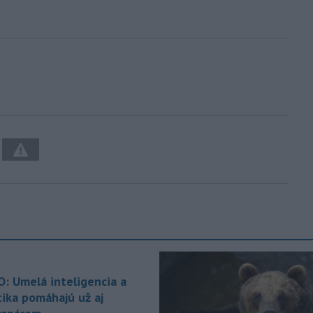
O: Umelá inteligencia a
tika pomáhajú už aj