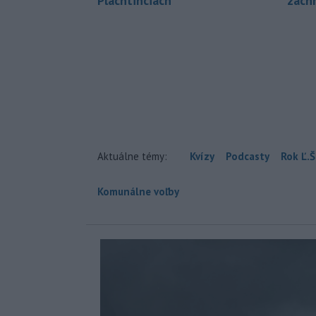
Plachtinciach
zách
Aktuálne témy:
Kvízy
Podcasty
Rok Ľ.Š
Komunálne voľby