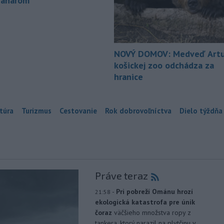
ranárom
NOVÝ DOMOV: Medveď Artu
košickej zoo odchádza za
hranice
túra
Turizmus
Cestovanie
Rok dobrovoľníctva
Dielo týždňa
Práve teraz
-
Pri pobreží Ománu hrozí
21:58
ekologická katastrofa pre únik
čoraz
väčšieho množstva ropy z
tankera, ktorý narazil na plytčinu v