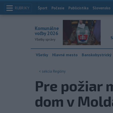
RUBRIKY
Index
Šport
Počasie
Publicistika
Slovensko
Komunálne
voľby 2026
S
Všetky správy
Všetky
Hlavné mesto
Banskobystrický
< sekcia
Regióny
Pre požiar 
dom v Mold