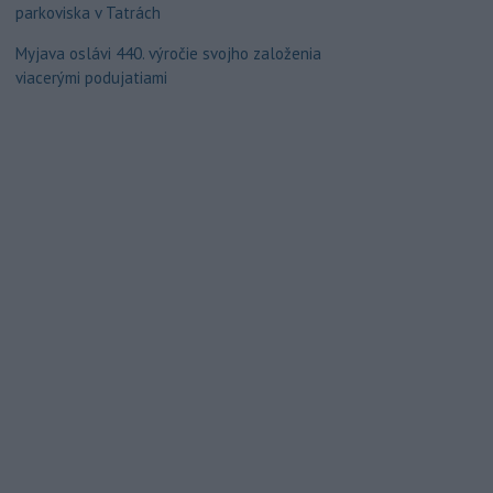
parkoviska v Tatrách
Myjava oslávi 440. výročie svojho založenia
viacerými podujatiami