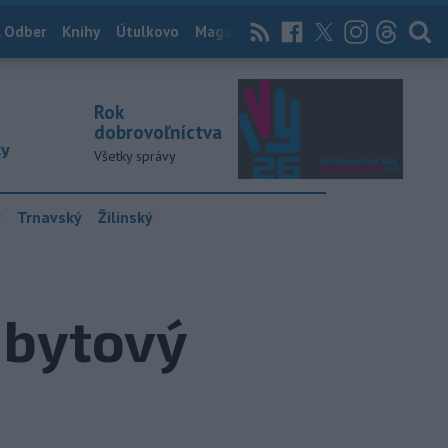
 Odber
Knihy
Útulkovo
Magazín
News Now
Archív
TASR
Rok
dobrovoľníctva
ky
Všetky správy
y
Trnavský
Žilinský
 bytový