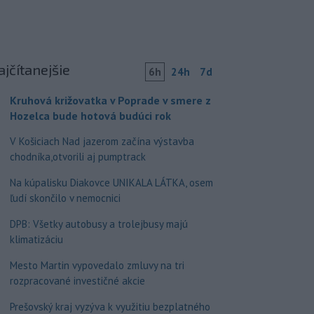
ajčítanejšie
6h
24h
7d
Kruhová križovatka v Poprade v smere z
Hozelca bude hotová budúci rok
V Košiciach Nad jazerom začína výstavba
chodníka,otvorili aj pumptrack
Na kúpalisku Diakovce UNIKALA LÁTKA, osem
ľudí skončilo v nemocnici
DPB: Všetky autobusy a trolejbusy majú
klimatizáciu
Mesto Martin vypovedalo zmluvy na tri
rozpracované investičné akcie
Prešovský kraj vyzýva k využitiu bezplatného