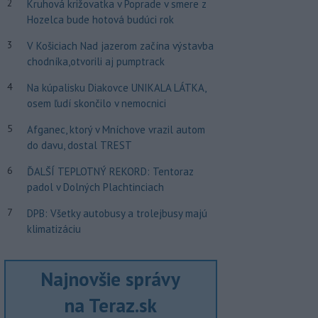
2
Kruhová križovatka v Poprade v smere z
Hozelca bude hotová budúci rok
3
V Košiciach Nad jazerom začína výstavba
chodníka,otvorili aj pumptrack
4
Na kúpalisku Diakovce UNIKALA LÁTKA,
osem ľudí skončilo v nemocnici
5
Afganec, ktorý v Mníchove vrazil autom
do davu, dostal TREST
6
ĎALŠÍ TEPLOTNÝ REKORD: Tentoraz
padol v Dolných Plachtinciach
7
DPB: Všetky autobusy a trolejbusy majú
klimatizáciu
Najnovšie správy
na Teraz.sk