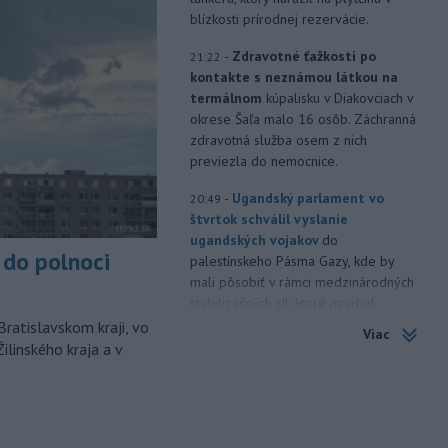
blízkosti prírodnej rezervácie.
-
Zdravotné ťažkosti po
21:22
kontakte s neznámou látkou na
termálnom
kúpalisku v Diakovciach v
okrese Šaľa malo 16 osôb. Záchranná
zdravotná služba osem z nich
previezla do nemocnice.
-
Ugandský parlament vo
20:49
štvrtok schválil vyslanie
ugandských vojakov
do
do polnoci
palestínskeho Pásma Gazy, kde by
mali pôsobiť v rámci medzinárodných
stabilizačných síl, ktoré navrhol
americký prezident Donald Trump.
Bratislavskom kraji, vo
Viac
ilinského kraja a v
-
Anglická futbalová asociácia
20:07
(FA) stiahla svoju podporu
prezidentovi
Medzinárodnej
futbalovej federácie (FIFA) Giannimu
Infantinovi, ktorý je pod paľbou kritiky