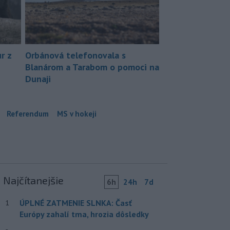
r z
Orbánová telefonovala s
Blanárom a Tarabom o pomoci na
Dunaji
Referendum
MS v hokeji
Najčítanejšie
6h
24h
7d
ÚPLNÉ ZATMENIE SLNKA: Časť
1
Európy zahalí tma, hrozia dôsledky