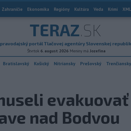
Zahraničie
Ekonomika
Regióny
Kultúra
Veda
Krimi
XML
TERAZ
.SK
pravodajský portál Tlačovej agentúry Slovenskej republi
Štvrtok
6. august 2026
Meniny má
Jozefína
Bratislavský
Košický
Nitriansky
Prešovský
Trenčiansk
museli evakuovať
ave nad Bodvou