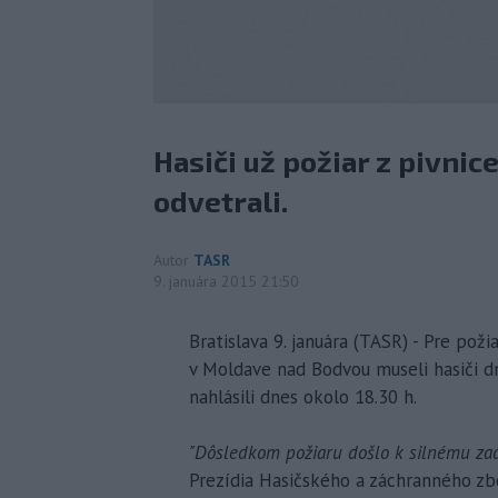
Hasiči už požiar z pivnice
odvetrali.
Autor
TASR
9. januára 2015 21:50
Bratislava 9. januára (TASR) - Pre po
v Moldave nad Bodvou museli hasiči dne
nahlásili dnes okolo 18.30 h.
"Dôsledkom požiaru došlo k silnému zad
Prezídia Hasičského a záchranného zboru