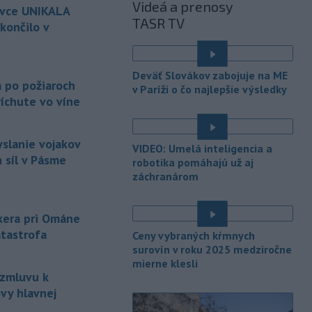
Videá a prenosy
ovce UNIKALA
po jeho neúspešnom pláne.
TASR TV
končilo v
-
Vo štvrtok do polnoci treba
18:54
najmä na západe a severozápade
é
Slovenska počítať s búrkami.
Deväť Slovákov zabojuje na ME
Slovenský hydrometeorologický ústav
a po požiaroch
v Paríži o čo najlepšie výsledky
(SHMÚ) vydal výstrahy prvého stupňa.
íchute vo víne
Platia aj v okresoch Snina a Sobrance.
-
Polícia v súčinnosti s ďalšími
18:19
yslanie vojakov
VIDEO: Umelá inteligencia a
záchrannými zložkami zasahuje
na
 síl v Pásme
robotika pomáhajú už aj
termálnom kúpalisku v Diakovciach.
záchranárom
-
V dunajských prístavoch v
17:36
Bratislave, Komárne a Štúrove v
nkera pri Ománe
prvom
polroku 2026 zaznamenali
atastrofa
Ceny vybraných kŕmnych
spolu 1827 pristátí osobných
surovín v roku 2025 medziročne
kajutových a výletných plavidiel.
mierne klesli
 zmluvu k
-
Republikánmi ovládaný výbor
17:28
amerického Senátu vo
štvrtok
vy hlavnej
označil lekára Anthonyho Fauciho za