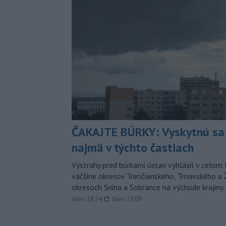
ČAKAJTE BÚRKY: Vyskytnú sa 
najmä v týchto častiach
Výstrahy pred búrkami ústav vyhlásil v celom 
väčšine okresov Trenčianskeho, Trnavského a Ž
okresoch Snina a Sobrance na východe krajiny.
aktualizované
dnes 18:54
,
dnes 19:09