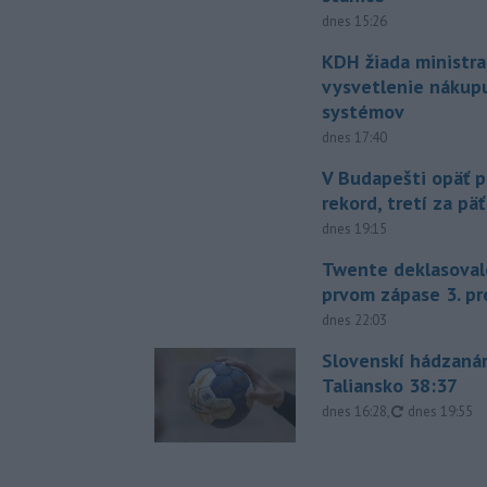
dnes 15:26
KDH žiada ministra
vysvetlenie nákup
systémov
dnes 17:40
V Budapešti opäť p
rekord, tretí za pä
dnes 19:15
Twente deklasoval
prvom zápase 3. pr
dnes 22:03
Slovenskí hádzanár
Taliansko 38:37
aktualizovan
dnes 16:28
,
dnes 19:55