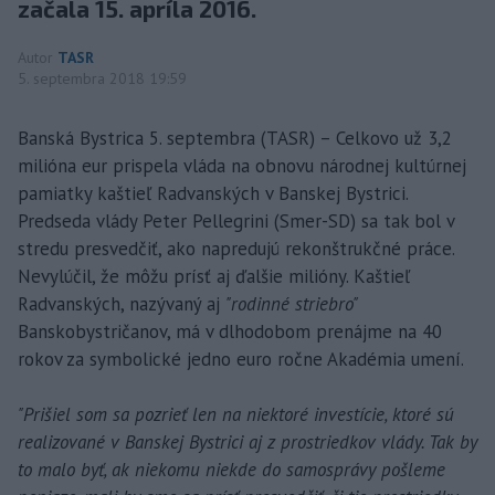
začala 15. apríla 2016.
Autor
TASR
5. septembra 2018 19:59
Banská Bystrica 5. septembra (TASR) – Celkovo už 3,2
milióna eur prispela vláda na obnovu národnej kultúrnej
pamiatky kaštieľ Radvanských v Banskej Bystrici.
Predseda vlády Peter Pellegrini (Smer-SD) sa tak bol v
stredu presvedčiť, ako napredujú rekonštrukčné práce.
Nevylúčil, že môžu prísť aj ďalšie milióny. Kaštieľ
Radvanských, nazývaný aj
"rodinné striebro"
Banskobystričanov, má v dlhodobom prenájme na 40
rokov za symbolické jedno euro ročne Akadémia umení.
"Prišiel som sa pozrieť len na niektoré investície, ktoré sú
realizované v Banskej Bystrici aj z prostriedkov vlády. Tak by
to malo byť, ak niekomu niekde do samosprávy pošleme