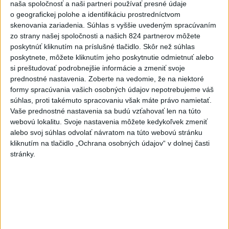
naša spoločnosť a naši partneri používať presné údaje
Práve teraz
o geografickej polohe a identifikáciu prostredníctvom
skenovania zariadenia. Súhlas s vyššie uvedeným spracúvaním
-
Počet potvrdených prípadov nákazy vírusovým ochorením
10:02
zo strany našej spoločnosti a našich 824 partnerov môžete
ebola v Konžskej demokratickej republike (KDR) presiahol hranicu
poskytnúť kliknutím na príslušné tlačidlo. Skôr než súhlas
4000.
poskytnete, môžete kliknutím jeho poskytnutie odmietnuť alebo
si preštudovať podrobnejšie informácie a zmeniť svoje
Viac
prednostné nastavenia.
Zoberte na vedomie, že na niektoré
Videá a prenosy TASR TV
formy spracúvania vašich osobných údajov nepotrebujeme váš
súhlas, proti takémuto spracovaniu však máte právo namietať.
Deväť Slovákov zabojuje na ME v Paríži
Vaše prednostné nastavenia sa budú vzťahovať len na túto
o čo najlepšie výsledky
webovú lokalitu. Svoje nastavenia môžete kedykoľvek zmeniť
alebo svoj súhlas odvolať návratom na túto webovú stránku
kliknutím na tlačidlo „Ochrana osobných údajov“ v dolnej časti
Viac
stránky.
Najčítanejšie
6h
24h
7d
Po streľbe v škole neďaleko Bangkoku
1
hlásia štyroch mŕtvych