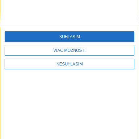
SÚHLASÍM
VIAC MOŽNOSTÍ
NESÚHLASÍM
....