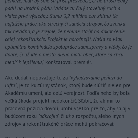
peniaze, mali by sme sa prísť presvedčiť, či tie prostriedky
padli na úrodnú pôdu. Vládne tu čulý stavebný ruch a
vidieť prvé výsledky. Sumu 3,2 milióna eur zhltnú tie
najťažšie práce, ako strechy či sanácia stropov, čo zvonku
tak nevidno, a je zrejmé, že nebude stačiť na dokončenie
celej rekonštrukcie. Projekt je náročnejší. Našla sa však
optimálna kombinácia spolupráce samosprávy a vlády, čo je
dobré, či už ide o mesto, alebo malú obec, ktoré sa chcú
meniť k lepšiemu,"
konštatoval premiér.
Ako dodal, nepovažuje to za
"vyhadzovanie peňazí do
luftu"
, je to kultúrny stánok, ktorý bude slúžiť nielen pre
Akadémiu umení, ale celú verejnosť. Podľa neho by bola
veľká škoda projekt nedokončiť. Sľúbil, že ak mu to
pracovná pozícia dovolí, urobí všetko pre to, aby sa aj v
budúcom roku
"odkrojilo"
či už z rozpočtu, alebo iných
zdrojov a rekonštrukčné práce mohli pokračovať.