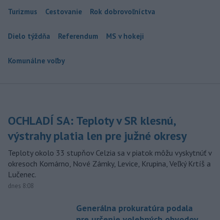
Turizmus
Cestovanie
Rok dobrovoľníctva
Dielo týždňa
Referendum
MS v hokeji
Komunálne voľby
OCHLADÍ SA: Teploty v SR klesnú,
výstrahy platia len pre južné okresy
Teploty okolo 33 stupňov Celzia sa v piatok môžu vyskytnúť v
okresoch Komárno, Nové Zámky, Levice, Krupina, Veľký Krtíš a
Lučenec.
dnes 8:08
Generálna prokuratúra podala
pre určenie volebných obvodov