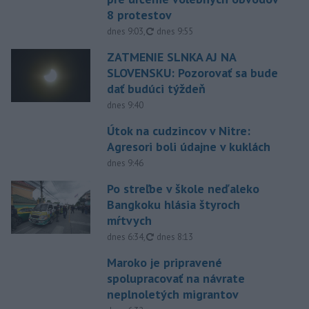
8 protestov
aktualizované
dnes 9:03
,
dnes 9:55
ZATMENIE SLNKA AJ NA
SLOVENSKU: Pozorovať sa bude
dať budúci týždeň
dnes 9:40
Útok na cudzincov v Nitre:
Agresori boli údajne v kuklách
dnes 9:46
Po streľbe v škole neďaleko
Bangkoku hlásia štyroch
mŕtvych
aktualizované
dnes 6:34
,
dnes 8:13
Maroko je pripravené
spolupracovať na návrate
neplnoletých migrantov