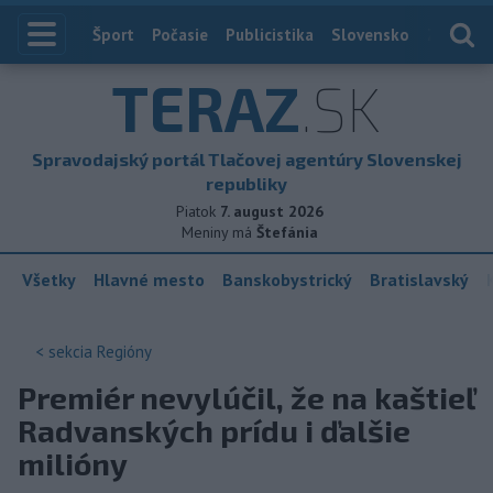
Index
Šport
Počasie
Publicistika
Slovensko
Zahranič
TERAZ
.SK
Spravodajský portál Tlačovej agentúry Slovenskej
republiky
Piatok
7. august 2026
Meniny má
Štefánia
Všetky
Hlavné mesto
Banskobystrický
Bratislavský
< sekcia
Regióny
Premiér nevylúčil, že na kaštieľ
Radvanských prídu i ďalšie
milióny