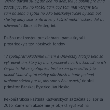
"Nerád dávam sľuby, ale keď ho dám, tak je potom pre mňa
zaväzujúci, tak ho radšej dám, aby som mal verejný tlak
sám na seba a splnil ho. Ako Banskobystričan by som bol
šťastný, keby sme tento krásny kaštieľ mohli čoskoro dať do
užívania,"
zdôraznil Pellegrini.
Ďalšou možnosťou pre záchranu pamiatky sú i
prostriedky z tzv. nórskych fondov.
"V spolupráci Akadémie umení a Univerzity Mateja Bela sa
vykreoval tím, ktorý by mal spracovať návrh a žiadosť na ich
čerpanie. Takže spolupráca beží a som presvedčený, že
pokiaľ žiadosť splní všetky náležitosti a bude podaná,
urobíme všetko pre to, aby sme s ňou uspeli,"
doplnil
primátor Banskej Bystrice Ján Nosko.
Rekonštrukcia kaštieľa Radvanských sa začala 15. apríla
2016. Zámerom akadémie je objekt využívať na