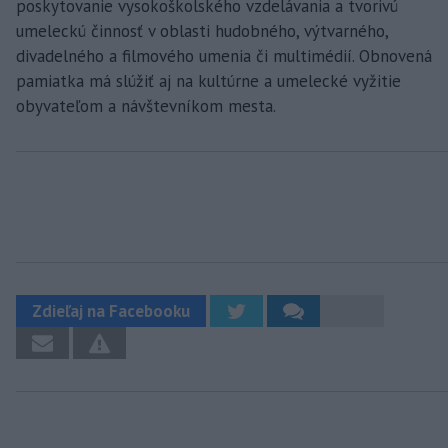
poskytovanie vysokoškolského vzdelávania a tvorivú
umeleckú činnosť v oblasti hudobného, výtvarného,
divadelného a filmového umenia či multimédií. Obnovená
pamiatka má slúžiť aj na kultúrne a umelecké vyžitie
obyvateľom a návštevníkom mesta.
Zdieľaj na Facebooku