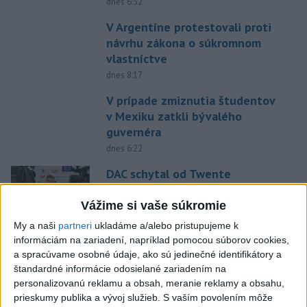
dnes 6:32
V Argentíne protestovali proti
návrhu zákona o súkromnom
vlastníctve
dnes 8:17
V prípade zmiznutia študentov
v Mexiku zatkli bývalého
guvernéra
dnes 6:22
DAC schytal od Twente
poltucet, Klauss: Nemali sme
šancu
Vážime si vaše súkromie
dnes 9:52
My a naši
partneri
ukladáme a/alebo pristupujeme k
informáciám na zariadení, napríklad pomocou súborov cookies,
Machata šiesty na stovke,
a spracúvame osobné údaje, ako sú jedinečné identifikátory a
Gymerská postúpila do finále
štandardné informácie odosielané zariadením na
na 400 m
personalizovanú reklamu a obsah, meranie reklamy a obsahu,
aktualizované
dnes 6:08
,
dnes 7:08
prieskumy publika a vývoj služieb.
S vaším povolením môže