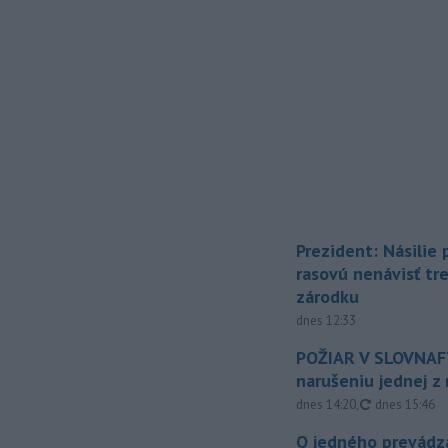
Prezident: Násilie
rasovú nenávisť tr
zárodku
dnes 12:33
POŽIAR V SLOVNAFT
narušeniu jednej z 
aktualizovan
dnes 14:20
,
dnes 15:46
O jedného prevádz