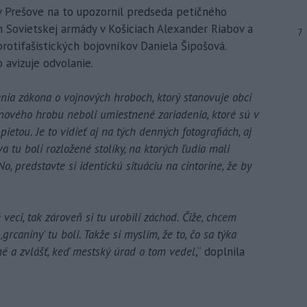
 v Prešove na to upozornil predseda petičného
Sovietskej armády v Košiciach Alexander Riabov a
7
otifašistických bojovníkov Daniela Šipošová.
 avizuje odvolanie.
nia zákona o vojnových hroboch, ktorý stanovuje obci
ojnového hrobu neboli umiestnené zariadenia, ktoré sú v
ietou. Je to vidieť aj na tých denných fotografiách, aj
 tu boli rozložené stolíky, na ktorých ľudia mali
 No, predstavte si identickú situáciu na cintoríne, že by
é veci, tak zároveň si tu urobili záchod. Čiže, chcem
‚grcaniny' tu boli. Takže si myslím, že to, čo sa týka
é a zvlášť, keď mestský úrad o tom vedel
,“ doplnila