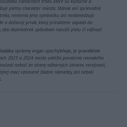
 súčasťou vianočných trhov, ktoré sú kultúrne a
ažuje pietny charakter miesta. Stánok ani sprievodné
tníka, nemenia jeho symboliku ani neobmedzujú
ide o dočasný prvok, ktorý prirodzene zapadá do
, aby akýmkoľvek spôsobom narušil pietu či vážnosť
udáka správny orgán spochybňuje, je pravidelne
och 2023 a 2024 mesto udelilo povolenia rovnakého
nulosti neboli zo strany odborných útvarov, verejnosti,
ejnej moci vznesené žiadne námietky, ani neboli
.