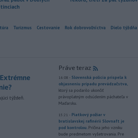
tinciach
túra
Turizmus
Cestovanie
Rok dobrovoľníctva
Dielo týždňa
Práve teraz
 Extrémne
-
Slovenská polícia prispela k
16:08
objasneniu prípadu prevádzačstva,
nie?
ktorý sa podarilo ukončiť
právoplatným odsúdením páchateľa v
júci týždeň.
Maďarsku.
-
Piatkový požiar v
15:21
bratislavskej rafinérii Slovnaft je
pod kontrolou.
Príčina jeho vzniku
bude predmetom vyšetrovania. Pre