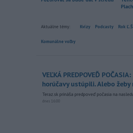
Plach
Aktuálne témy:
Kvízy
Podcasty
Rok Ľ.Š
Komunálne voľby
VEĽKÁ PREDPOVEĎ POČASIA:
horúčavy ustúpili. Alebo žeby 
Teraz.sk prináša predpoveď počasia na nasledu
dnes 16:00