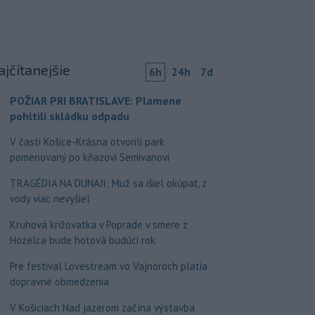
ajčítanejšie
6h
24h
7d
POŽIAR PRI BRATISLAVE: Plamene
pohltili skládku odpadu
V časti Košice-Krásna otvorili park
pomenovaný po kňazovi Semivanovi
TRAGÉDIA NA DUNAJI: Muž sa išiel okúpať, z
vody viac nevyšiel
Kruhová križovatka v Poprade v smere z
Hozelca bude hotová budúci rok
Pre festival Lovestream vo Vajnoroch platia
dopravné obmedzenia
V Košiciach Nad jazerom začína výstavba