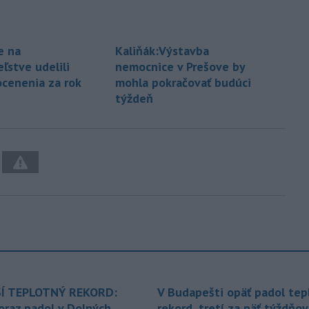
e na
Kaliňák:Výstavba
ľstve udelili
nemocnice v Prešove by
ocenenia za rok
mohla pokračovať budúci
týždeň
Í TEPLOTNÝ REKORD:
V Budapešti opäť padol tep
oraz padol v Dolných
rekord, tretí za päť týždňov