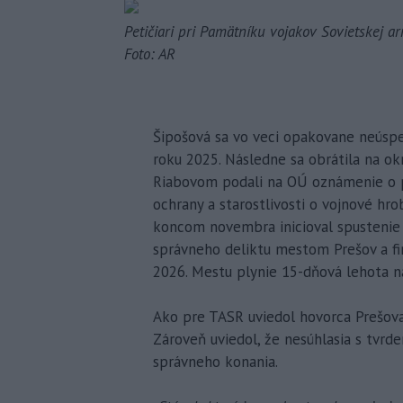
Petičiari pri Pamätníku vojakov Sovietskej a
Foto: AR
Šipošová sa vo veci opakovane neúspe
roku 2025. Následne sa obrátila na ok
Riabovom podali na OÚ oznámenie o p
ochrany a starostlivosti o vojnové hr
koncom novembra inicioval spustenie 
správneho deliktu mestom Prešov a fi
2026. Mestu plynie 15-dňová lehota n
Ako pre TASR uviedol hovorca Prešova
Zároveň uviedol, že nesúhlasia s tvrd
správneho konania.