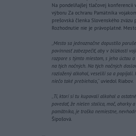
Na pondelňajšej tlačovej konferencii
výboru Za ochranu Pamätníka vojakom 
prešovská členka Slovenského zväzu pr
Rozhodnutie nie je právoplatné. Mesto
„
Mesto sa jednoznačne dopustilo poruše
povinnosť zabezpečiť, aby v blízkosti v
rozpore s týmto miestom, s jeho úctou a p
na tých nočných. Na tých nočných doslova
rozložený alkohol, veselili sa a popíjali.
niečo také prebiehalo
,“ uviedol Riabov.
„
Tí, ktorí si tu kupovali alkohol a ostatn
povedať, že nielen stolica, moč, ohorky a 
pamätníka, je troška nemiestne, nevhodn
Šipošová.