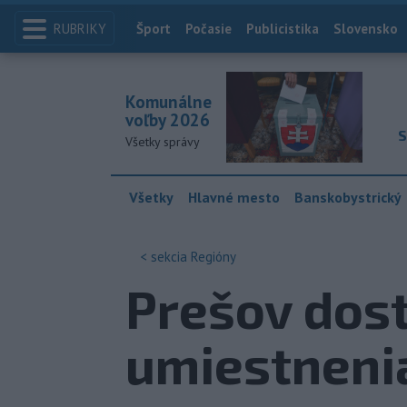
RUBRIKY
Index
Šport
Počasie
Publicistika
Slovensko
Komunálne
voľby 2026
S
Všetky správy
Všetky
Hlavné mesto
Banskobystrický
< sekcia
Regióny
Prešov dost
umiestneni