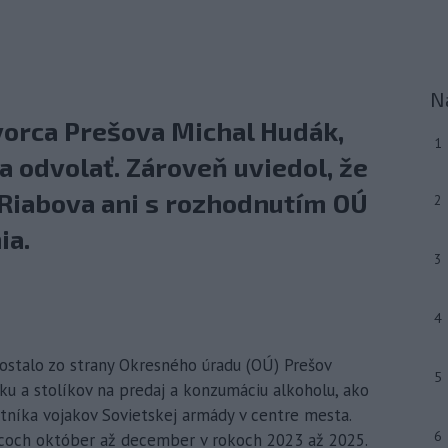
N
vorca Prešova Michal Hudák,
1
 odvolať. Zároveň uviedol, že
 Riabova ani s rozhodnutím OÚ
2
ia.
3
4
dostalo zo strany Okresného úradu (OÚ) Prešov
5
ku a stolíkov na predaj a konzumáciu alkoholu, ako
ätníka vojakov Sovietskej armády v centre mesta.
6
coch október až december v rokoch 2023 až 2025.