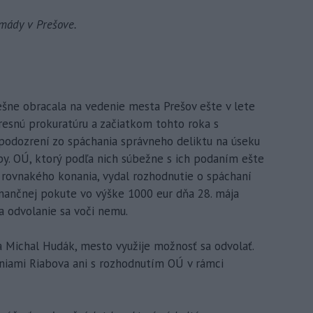
rmády v Prešove.
šne obracala na vedenie mesta Prešov ešte v lete
resnú prokuratúru a začiatkom tohto roka s
odozrení zo spáchania správneho deliktu na úseku
oby. OÚ, ktorý podľa nich súbežne s ich podaním ešte
rovnakého konania, vydal rozhodnutie o spáchaní
nančnej pokute vo výške 1000 eur dňa 28. mája
a odvolanie sa voči nemu.
 Michal Hudák, mesto využije možnosť sa odvolať.
eniami Riabova ani s rozhodnutím OÚ v rámci