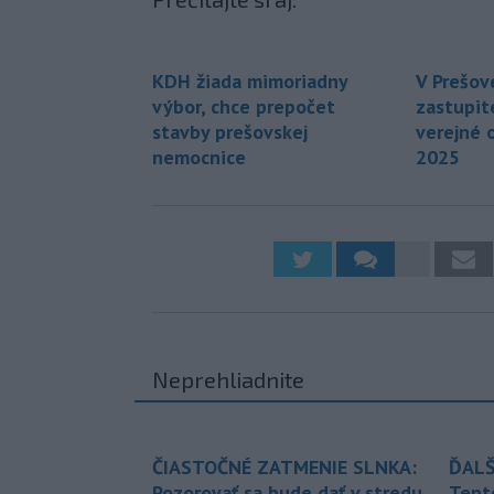
KDH žiada mimoriadny
V Prešov
výbor, chce prepočet
zastupite
stavby prešovskej
verejné 
nemocnice
2025
Neprehliadnite
ČIASTOČNÉ ZATMENIE SLNKA:
ĎALŠ
Pozorovať sa bude dať v stredu
Tent