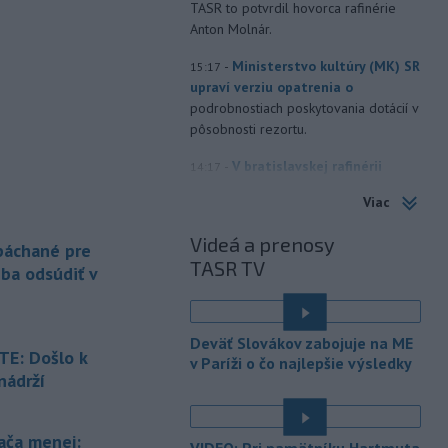
TASR to potvrdil hovorca rafinérie
Anton Molnár.
-
Ministerstvo kultúry (MK) SR
15:17
upraví verziu opatrenia o
podrobnostiach poskytovania dotácií v
pôsobnosti rezortu.
-
V bratislavskej rafinérii
14:17
Slovnaft horí uskladnený ropný
Viac
produkt.
TASR o tom informovala
rafinéria s tým, že obyvateľom nehrozí
Videá a prenosy
 páchané pre
nebezpečenstvo.
TASR TV
eba odsúdiť v
-
Jedným zo zdravotných rizík
13:50
na festivale môže byť vyššia
úroveň
hluku. Je preto dobré držať sa
Deväť Slovákov zabojuje na ME
ďalej od reproduktorov, používať
E: Došlo k
v Paríži o čo najlepšie výsledky
chrániče sluchu či dodržiavať
nádrží
prestávky.
é
-
Podporu kandidatúre
12:49
ača menej: