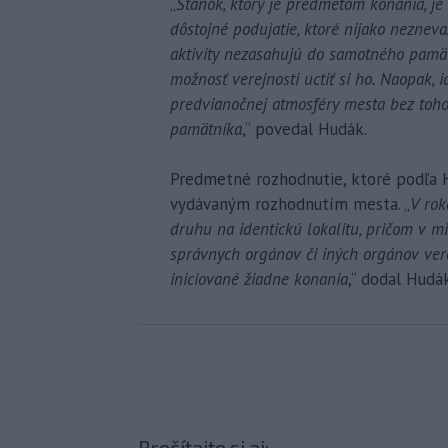
„
Stánok, ktorý je predmetom konania, je
dôstojné podujatie, ktoré nijako neznev
aktivity nezasahujú do samotného pamä
možnosť verejnosti uctiť si ho. Naopak, 
predvianočnej atmosféry mesta bez toho
pamätníka
,“ povedal Hudák.
Predmetné rozhodnutie, ktoré podľa H
vydávaným rozhodnutím mesta. „
V rok
druhu na identickú lokalitu, pričom v mi
správnych orgánov či iných orgánov ver
iniciované žiadne konania
,“ dodal Hudák
Prečítajte si aj: