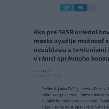
Ako pre TASR uviedol ho
mesto využije možnosť sa
nesúhlasia s tvrdeniami
v rámci správneho konan
Autor
TASR
8. júna 2026 17:25
Prešov 8. júna (TASR) - Mesto Prešov 
pokutu za povolenie umiestnenia stán
aj ďalšieho občerstvenia v areáli Pam
Malo k tomu dôjsť opakovane v mesia