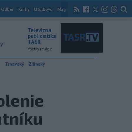
 Odber
Knihy
Útulkovo
Magazín
News Now
Archív
TASR
Televízna
publicistika
TASR
ky
Všetky relácie
y
Trnavský
Žilinský
olenie
ätníku