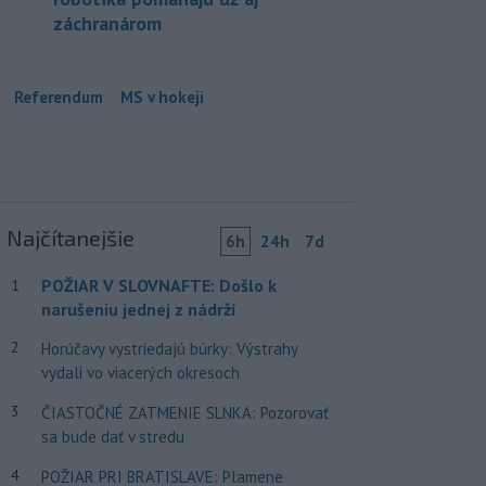
záchranárom
Referendum
MS v hokeji
Najčítanejšie
6h
24h
7d
POŽIAR V SLOVNAFTE: Došlo k
1
narušeniu jednej z nádrží
2
Horúčavy vystriedajú búrky: Výstrahy
vydali vo viacerých okresoch
3
ČIASTOČNÉ ZATMENIE SLNKA: Pozorovať
sa bude dať v stredu
4
POŽIAR PRI BRATISLAVE: Plamene