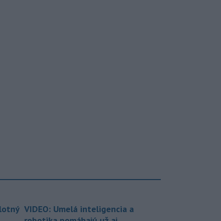
lotný
VIDEO: Umelá inteligencia a
robotika pomáhajú už aj