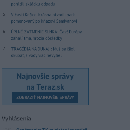
pohltili skládku odpadu
5
V časti Košice-Krásna otvorili park
pomenovaný po kňazovi Semivanovi
6
ÚPLNÉ ZATMENIE SLNKA: Časť Európy
zahalí tma, hrozia dôsledky
7
TRAGÉDIA NA DUNAJI: Muž sa išiel
okúpať, z vody viac nevyšiel
Najnovšie správy
na Teraz.sk
ZOBRAZIŤ NAJNOVŠIE SPRÁVY
Vyhlásenia
Oznámenie: TK ministra investícií
17:32