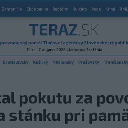
Zahraničie
Ekonomika
Regióny
Kultúra
Veda
Krimi
XML
TERAZ
.SK
pravodajský portál Tlačovej agentúry Slovenskej republi
Piatok
7. august 2026
Meniny má
Štefánia
Bratislavský
Košický
Nitriansky
Prešovský
Trenčiansk
al pokutu za pov
a stánku pri pam