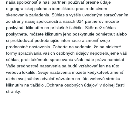
stavieb
naša spoločnosť a naši partneri používať presné údaje
dnes 10:13
o geografickej polohe a identifikáciu prostredníctvom
skenovania zariadenia. Súhlas s vyššie uvedeným spracúvaním
Gymerská štvrtá vo finále na
zo strany našej spoločnosti a našich 824 partnerov môžete
400 m: Nechcela som tomu
poskytnúť kliknutím na príslušné tlačidlo. Skôr než súhlas
veriť
poskytnete, môžete kliknutím jeho poskytnutie odmietnuť alebo
dnes 9:00
si preštudovať podrobnejšie informácie a zmeniť svoje
prednostné nastavenia.
Zoberte na vedomie, že na niektoré
Slováci prehrali v semifinále s
formy spracúvania vašich osobných údajov nepotrebujeme váš
USA 2:5, o bronz proti Fínsku
súhlas, proti takémuto spracovaniu však máte právo namietať.
dnes 7:21
Vaše prednostné nastavenia sa budú vzťahovať len na túto
webovú lokalitu. Svoje nastavenia môžete kedykoľvek zmeniť
Práve teraz
alebo svoj súhlas odvolať návratom na túto webovú stránku
kliknutím na tlačidlo „Ochrana osobných údajov“ v dolnej časti
-
Senát Spojených štátov v sobotu schválil Todda Blanchea
10:47
stránky.
ako ministra
spravodlivosti. Blanche bol poverený vedením tohto
rezortu od apríla, keď americký prezident Donald Trump odvolal z
funkcie Pam Bondiovú.
Viac
Videá a prenosy TASR TV