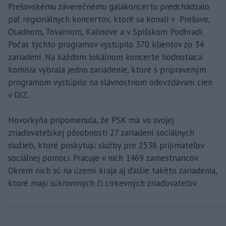
Prešovskému záverečnému galakoncertu predchádzalo
päť regionálnych koncertov, ktoré sa konali v Prešove,
Osadnom, Tovarnom, Kalinove a v Spišskom Podhradí.
Počas týchto programov vystúpilo 370 klientov zo 34
zariadení. Na každom lokálnom koncerte hodnotiaca
komisia vybrala jedno zariadenie, ktoré s pripraveným
programom vystúpilo na slávnostnom odovzdávaní cien
v DJZ.
Hovorkyňa pripomenula, že PSK má vo svojej
zriaďovateľskej pôsobnosti 27 zariadení sociálnych
služieb, ktoré poskytujú služby pre 2538 prijímateľov
sociálnej pomoci. Pracuje v nich 1469 zamestnancov.
Okrem nich sú na území kraja aj ďalšie takéto zariadenia,
ktoré majú súkromných či cirkevných zriaďovateľov.