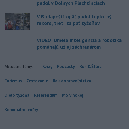
padol v Dolných Plachtinciach
V Budapešti opäť padol teplotný
rekord, tretí za päť týždňov
VIDEO: Umelá inteligencia a robotika
pomáhajú už aj záchranárom
Aktuálne témy:
Kvízy
Podcasty
Rok Ľ.Štúra
Turizmus
Cestovanie
Rok dobrovoľníctva
Dielo týždňa
Referendum
MS v hokeji
Komunálne voľby