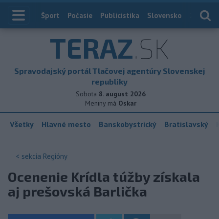
Index
Šport
Počasie
Publicistika
Slovensko
Zahranič
TERAZ
.SK
Spravodajský portál Tlačovej agentúry Slovenskej
republiky
Sobota
8. august 2026
Meniny má
Oskar
Všetky
Hlavné mesto
Banskobystrický
Bratislavský
< sekcia
Regióny
Ocenenie Krídla túžby získala
aj prešovská Barlička