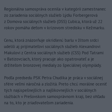
Regionálna samospráva ocenila v kategórii zamestnanec
zo zariadenia sociálnych služieb Lýdiu Forbergerová
z Domova sociálnych služieb (DSS) Ľubica, ktorá už 22
rokov pomáha deťom v krízovom stredisku v Kežmarku.
Cenu, ktorá znázorňuje okrídlenú barlu v žltom srdci
udelili aj prijímateľovi sociálnych služieb Alexandrovi
Makulovi z Centra sociálnych služieb (CSS) Pod Tatrami
v Batizovciach, ktorý pracuje ako opatrovateľ a je
držiteľom bronzovej medialy zo špeciálnej olympiády.
Podľa predsedu PSK Petra Chudíka je práca v sociálnej
sfére veľmi náročná a zložitá. Preto chcú morálne oceniť
tých najúspešnejších a najšikovnejších v sociálnych
službách v Prešovskom samosprávnom kraji, bez ohľadu
na to, kto je zriaďovateľom zariadenia.