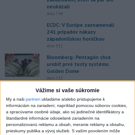
neukázali
dnes 7:44
ECDC: V Európe zaznamenali
241 prípadov nákazy
západonílskou horúčkou
dnes 9:11
Bloomberg: Pentagón chce
urobiť prvé testy systému
Golden Dome
dnes 7:15
Firmám chýbajú kvalifikovaní
Vážime si vaše súkromie
ľudia, pomôcť môže
My a naši
partneri
ukladáme a/alebo pristupujeme k
rekvalifikácia
informáciám na zariadení, napríklad pomocou súborov cookies,
dnes 9:42
a spracúvame osobné údaje, ako sú jedinečné identifikátory a
štandardné informácie odosielané zariadením na
INTOXIKOVALA SA OSOBA:
personalizovanú reklamu a obsah, meranie reklamy a obsahu,
Požiar v Braväcove zasiahol 10
prieskumy publika a vývoj služieb.
S vaším povolením môže