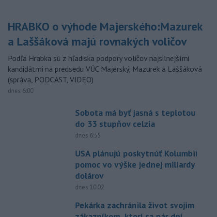
HRABKO o výhode Majerského:Mazurek
a Laššáková majú rovnakých voličov
Podľa Hrabka sú z hľadiska podpory voličov najsilnejšími
kandidátmi na predsedu VÚC Majerský, Mazurek a Laššáková
(správa, PODCAST, VIDEO)
dnes 6:00
Sobota má byť jasná s teplotou
do 33 stupňov celzia
dnes 6:55
USA plánujú poskytnúť Kolumbii
pomoc vo výške jednej miliardy
dolárov
dnes 10:02
Pekárka zachránila život svojim
zákazníkom, ktorí sa pár dní