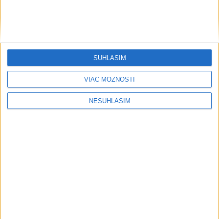
SÚHLASÍM
VIAC MOŽNOSTÍ
NESÚHLASÍM
....