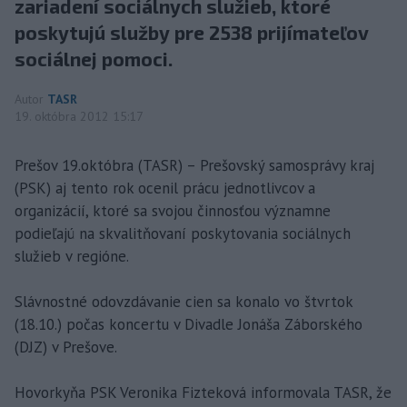
zariadení sociálnych služieb, ktoré
poskytujú služby pre 2538 prijímateľov
sociálnej pomoci.
Autor
TASR
19. októbra 2012 15:17
Prešov 19.októbra (TASR) – Prešovský samosprávy kraj
(PSK) aj tento rok ocenil prácu jednotlivcov a
organizácií, ktoré sa svojou činnosťou významne
podieľajú na skvalitňovaní poskytovania sociálnych
služieb v regióne.
Slávnostné odovzdávanie cien sa konalo vo štvrtok
(18.10.) počas koncertu v Divadle Jonáša Záborského
(DJZ) v Prešove.
Hovorkyňa PSK Veronika Fizteková informovala TASR, že