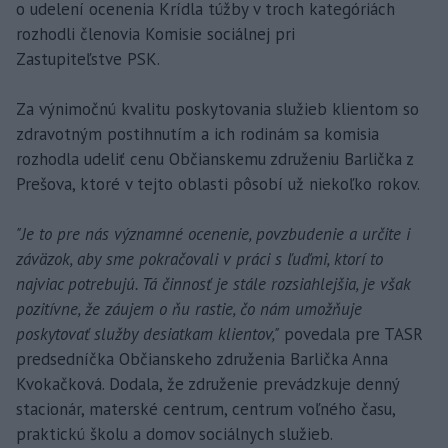
o udelení ocenenia Krídla túžby v troch kategóriách
rozhodli členovia Komisie sociálnej pri
Zastupiteľstve PSK.
Za výnimočnú kvalitu poskytovania služieb klientom so
zdravotným postihnutím a ich rodinám sa komisia
rozhodla udeliť cenu Občianskemu združeniu Barlička z
Prešova, ktoré v tejto oblasti pôsobí už niekoľko rokov.
"Je to pre nás významné ocenenie, povzbudenie a určite i
záväzok, aby sme pokračovali v práci s ľuďmi, ktorí to
najviac potrebujú. Tá činnosť je stále rozsiahlejšia, je však
pozitívne, že záujem o ňu rastie, čo nám umožňuje
poskytovať služby desiatkam klientov,"
povedala pre TASR
predsedníčka Občianskeho združenia Barlička Anna
Kvokačková. Dodala, že združenie prevádzkuje denný
stacionár, materské centrum, centrum voľného času,
praktickú školu a domov sociálnych služieb.