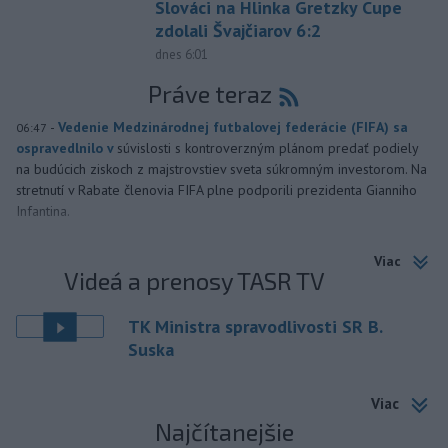
Slováci na Hlinka Gretzky Cupe
zdolali Švajčiarov 6:2
dnes 6:01
Práve teraz
-
Vedenie Medzinárodnej futbalovej federácie (FIFA) sa
06:47
ospravedlnilo v
súvislosti s kontroverzným plánom predať podiely
na budúcich ziskoch z majstrovstiev sveta súkromným investorom. Na
stretnutí v Rabate členovia FIFA plne podporili prezidenta Gianniho
Infantina.
Viac
Videá a prenosy TASR TV
TK Ministra spravodlivosti SR B.
Suska
Viac
Najčítanejšie