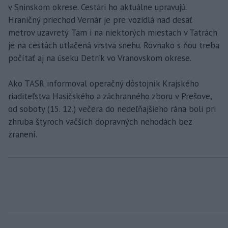
v Sninskom okrese. Cestári ho aktuálne upravujú.
Hraničný priechod Vernár je pre vozidlá nad desať
metrov uzavretý. Tam i na niektorých miestach v Tatrách
je na cestách utlačená vrstva snehu. Rovnako s ňou treba
počítať aj na úseku Detrík vo Vranovskom okrese.
Ako TASR informoval operačný dôstojník Krajského
riaditeľstva Hasičského a záchranného zboru v Prešove,
od soboty (15. 12.) večera do nedeľňajšieho rána boli pri
zhruba štyroch väčších dopravných nehodách bez
zranení.