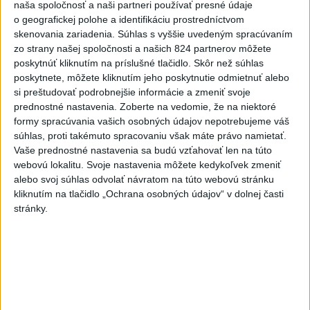
7
naša spoločnosť a naši partneri používať presné údaje
UZAVRETÁ CESTA: Medzi Spišskou Novou Vsou a
o geografickej polohe a identifikáciu prostredníctvom
Levočou sa stala nehoda
skenovania zariadenia. Súhlas s vyššie uvedeným spracúvaním
zo strany našej spoločnosti a našich 824 partnerov môžete
Najnovšie správy na Teraz.sk
poskytnúť kliknutím na príslušné tlačidlo. Skôr než súhlas
poskytnete, môžete kliknutím jeho poskytnutie odmietnuť alebo
Vyhlásenia
si preštudovať podrobnejšie informácie a zmeniť svoje
prednostné nastavenia.
Zoberte na vedomie, že na niektoré
Priame prenosy z Národnej rady SR
formy spracúvania vašich osobných údajov nepotrebujeme váš
súhlas, proti takémuto spracovaniu však máte právo namietať.
Vaše prednostné nastavenia sa budú vzťahovať len na túto
webovú lokalitu. Svoje nastavenia môžete kedykoľvek zmeniť
Politika na sociálnych sieťach
alebo svoj súhlas odvolať návratom na túto webovú stránku
kliknutím na tlačidlo „Ochrana osobných údajov“ v dolnej časti
stránky.
Zobraziť viac
Info
Najnovšie videá
Najsledovanejšie videá
TK: Rodinná karta