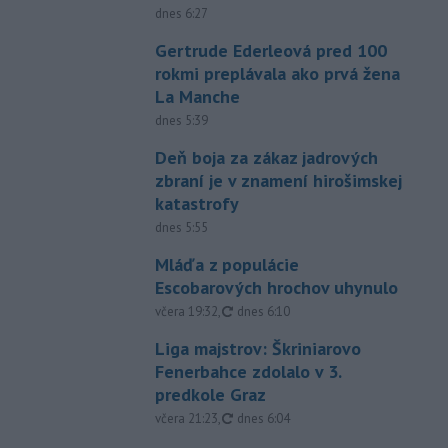
dnes 6:27
Gertrude Ederleová pred 100
rokmi preplávala ako prvá žena
La Manche
dnes 5:39
Deň boja za zákaz jadrových
zbraní je v znamení hirošimskej
katastrofy
dnes 5:55
Mláďa z populácie
Escobarových hrochov uhynulo
aktualizované
včera 19:32
,
dnes 6:10
Liga majstrov: Škriniarovo
Fenerbahce zdolalo v 3.
predkole Graz
aktualizované
včera 21:23
,
dnes 6:04