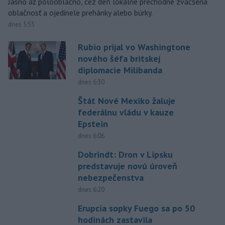
Jasno až polooblačno, cez deň lokálne prechodne zväčšená
oblačnosť a ojedinele prehánky alebo búrky.
dnes 5:55
Rubio prijal vo Washingtone
nového šéfa britskej
diplomacie Milibanda
dnes 6:30
Štát Nové Mexiko žaluje
federálnu vládu v kauze
Epstein
dnes 6:06
Dobrindt: Dron v Lipsku
predstavuje novú úroveň
nebezpečenstva
dnes 6:20
Erupcia sopky Fuego sa po 50
hodinách zastavila