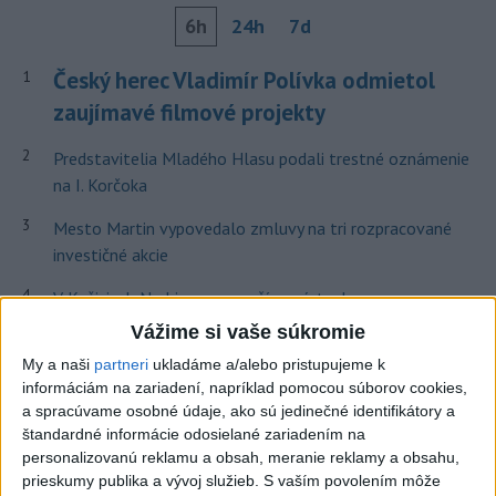
6h
24h
7d
Český herec Vladimír Polívka odmietol
1
zaujímavé filmové projekty
2
Predstavitelia Mladého Hlasu podali trestné oznámenie
na I. Korčoka
3
Mesto Martin vypovedalo zmluvy na tri rozpracované
investičné akcie
4
V Košiciach Nad jazerom začína výstavba
chodníka,otvorili aj pumptrack
Vážime si vaše súkromie
5
My a naši
partneri
ukladáme a/alebo pristupujeme k
ZRÁŽKA VLAKU S AUTOM V LOZORNE: Rušňovodič jej
informáciám na zariadení, napríklad pomocou súborov cookies,
už nedokázal zabrániť
a spracúvame osobné údaje, ako sú jedinečné identifikátory a
6
štandardné informácie odosielané zariadením na
Kruhová križovatka v Poprade v smere z Hozelca bude
personalizovanú reklamu a obsah, meranie reklamy a obsahu,
hotová budúci rok
prieskumy publika a vývoj služieb.
S vaším povolením môže