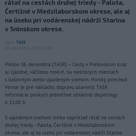
rátať na cestách druhej triedy - Palota,
Čertižné v Medzilaborskom okrese, ale aj
na úseku pri vodárenskej nádrži Starina
v Sninskom okrese.
Autor
TASR
16. decembra 2018 12:06
Prešov 16. decembra (TASR) – Cesty v Prešovskom kraji
sú zjazdné, väčšinou mokré, na niektorých miestach
s kašovitým alebo ujazdeným snehom. Horský priechod
Vernár je pre nákladnú dopravu uzavretý. TASR
informácie poskytli jednotlivé oblastné dispečingy
o 11.00 h.
S ujazdeným snehom treba napríklad rátať na cestách
druhej triedy - Palota, Čertižné v Medzilaborskom
okrese, ale aj na úseku pri vodárenskej nádrži Starina