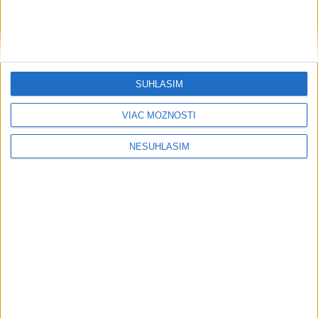
SÚHLASÍM
VIAC MOŽNOSTÍ
NESÚHLASÍM
....