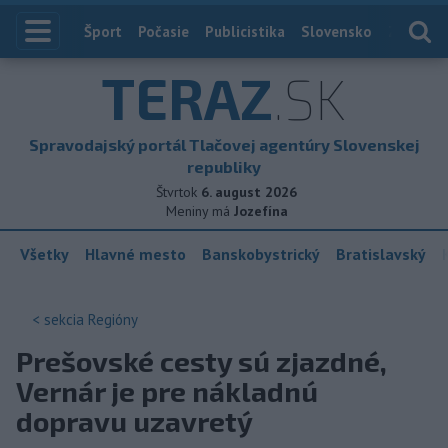
Index
Šport
Počasie
Publicistika
Slovensko
Zahranič
TERAZ
.SK
Spravodajský portál Tlačovej agentúry Slovenskej
republiky
Štvrtok
6. august 2026
Meniny má
Jozefína
Všetky
Hlavné mesto
Banskobystrický
Bratislavský
< sekcia
Regióny
Prešovské cesty sú zjazdné,
Vernár je pre nákladnú
dopravu uzavretý