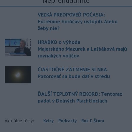
VEĽKÁ PREDPOVEĎ POČASIA:
Extrémne horúčavy ustúpili. Alebo
žeby nie?
HRABKO o výhode
Majerského:Mazurek a Laššáková majú
rovnakých voličov
ČIASTOČNÉ ZATMENIE SLNKA:
Pozorovať sa bude dať v stredu
ĎALŠÍ TEPLOTNÝ REKORD: Tentoraz
padol v Dolných Plachtinciach
Aktuálne témy:
Kvízy
Podcasty
Rok Ľ.Štúra