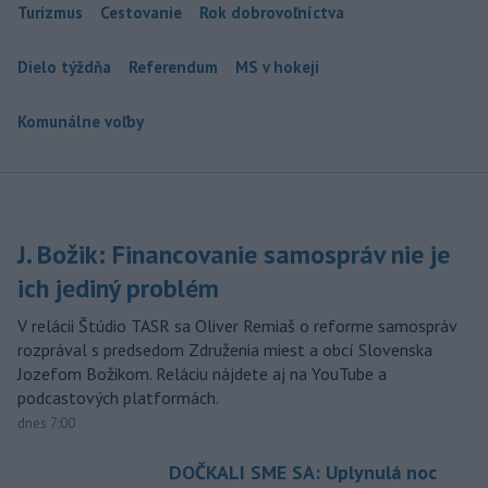
Turizmus
Cestovanie
Rok dobrovoľníctva
Dielo týždňa
Referendum
MS v hokeji
Komunálne voľby
J. Božik: Financovanie samospráv nie je
ich jediný problém
V relácii Štúdio TASR sa Oliver Remiaš o reforme samospráv
rozprával s predsedom Združenia miest a obcí Slovenska
Jozefom Božikom. Reláciu nájdete aj na YouTube a
podcastových platformách.
dnes 7:00
DOČKALI SME SA: Uplynulá noc