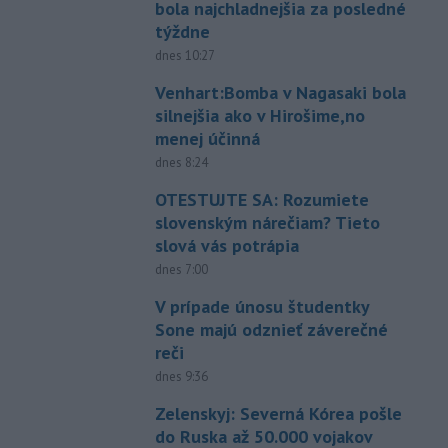
bola najchladnejšia za posledné
týždne
dnes 10:27
Venhart:Bomba v Nagasaki bola
silnejšia ako v Hirošime,no
menej účinná
dnes 8:24
OTESTUJTE SA: Rozumiete
slovenským nárečiam? Tieto
slová vás potrápia
dnes 7:00
V prípade únosu študentky
Sone majú odznieť záverečné
reči
dnes 9:36
Zelenskyj: Severná Kórea pošle
do Ruska až 50.000 vojakov