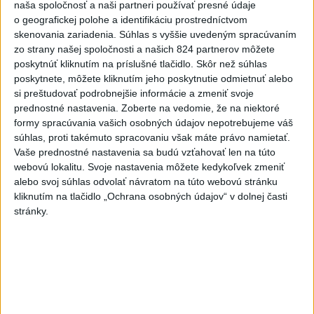
naša spoločnosť a naši partneri používať presné údaje
Práve teraz
o geografickej polohe a identifikáciu prostredníctvom
skenovania zariadenia. Súhlas s vyššie uvedeným spracúvaním
-
Dve lietadlá na letisku Sydney (SYD) sa v nedeľu tesne
10:34
zo strany našej spoločnosti a našich 824 partnerov môžete
vyhli zrážke.
Austrálsky úrad pre bezpečnosť dopravy (ATSB), ktorý
poskytnúť kliknutím na príslušné tlačidlo. Skôr než súhlas
bol o tomto incidente informovaný, začal vyšetrovanie.
poskytnete, môžete kliknutím jeho poskytnutie odmietnuť alebo
si preštudovať podrobnejšie informácie a zmeniť svoje
Viac
prednostné nastavenia.
Zoberte na vedomie, že na niektoré
Videá a prenosy TASR TV
formy spracúvania vašich osobných údajov nepotrebujeme váš
súhlas, proti takémuto spracovaniu však máte právo namietať.
Deväť Slovákov zabojuje na ME v Paríži
Vaše prednostné nastavenia sa budú vzťahovať len na túto
o čo najlepšie výsledky
webovú lokalitu. Svoje nastavenia môžete kedykoľvek zmeniť
alebo svoj súhlas odvolať návratom na túto webovú stránku
kliknutím na tlačidlo „Ochrana osobných údajov“ v dolnej časti
Viac
stránky.
Najčítanejšie
6h
24h
7d
DRÁMA V PARLAMENTE: Poslankyňa
1
hádzala do premiéra vajíčka