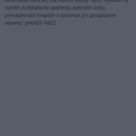
automobilu hasičskej záchrannej služby. Hasiči vykonali na
vozidle protipožiarne opatrenia, zamedzili úniku
prevádzkových kvapalín a asistovali pri sprejazdnení
vozovky,“
priblížil HaZZ.