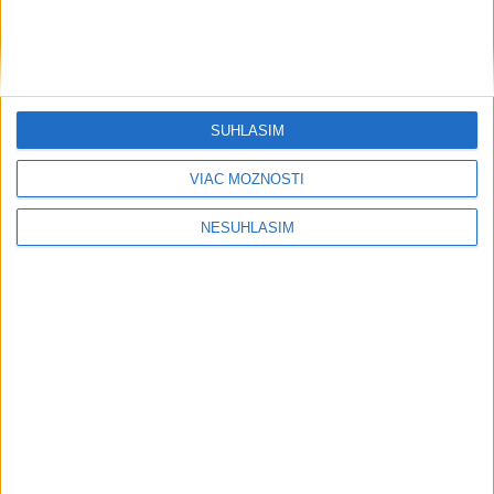
SÚHLASÍM
VIAC MOŽNOSTÍ
....
NESÚHLASÍM