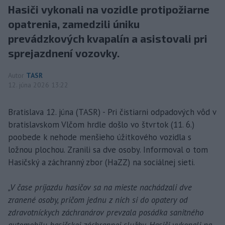
Hasiči vykonali na vozidle protipožiarne
opatrenia, zamedzili úniku
prevádzkových kvapalín a asistovali pri
sprejazdnení vozovky.
Autor
TASR
12. júna 2026 13:22
Bratislava 12. júna (TASR) - Pri čistiarni odpadových vôd v
bratislavskom Vlčom hrdle došlo vo štvrtok (11. 6.)
poobede k nehode menšieho úžitkového vozidla s
ložnou plochou. Zranili sa dve osoby. Informoval o tom
Hasičský a záchranný zbor (HaZZ) na sociálnej sieti.
„V čase príjazdu hasičov sa na mieste nachádzali dve
zranené osoby, pričom jednu z nich si do opatery od
zdravotníckych záchranárov prevzala posádka sanitného