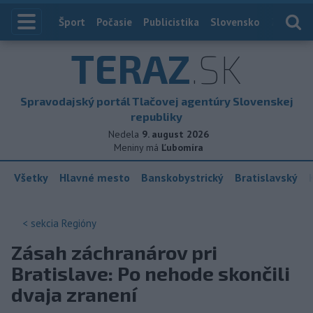
Index
Šport
Počasie
Publicistika
Slovensko
Zahranič
TERAZ
.SK
Spravodajský portál Tlačovej agentúry Slovenskej
republiky
Nedela
9. august 2026
Meniny má
Ľubomíra
Všetky
Hlavné mesto
Banskobystrický
Bratislavský
< sekcia
Regióny
Zásah záchranárov pri
Bratislave: Po nehode skončili
dvaja zranení