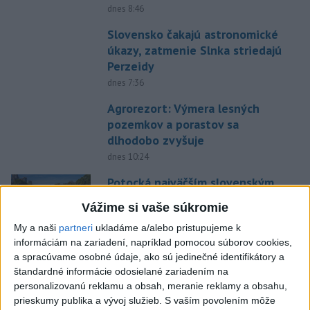
dnes 8:46
Slovensko čakajú astronomické
úkazy, zatmenie Slnka striedajú
Perzeidy
dnes 7:36
Agrorezort: Výmera lesných
pozemkov a porastov sa
dlhodobo zvyšuje
dnes 10:24
Potocká najväčším slovenským
želiezkom, Trníková sníva o
Vážime si vaše súkromie
finále
My a naši
partneri
ukladáme a/alebo pristupujeme k
dnes 9:11
informáciám na zariadení, napríklad pomocou súborov cookies,
Slováci prehrali duel o bronz,
a spracúvame osobné údaje, ako sú jedinečné identifikátory a
Štolc: Hodnotí sa to ťažko
štandardné informácie odosielané zariadením na
personalizovanú reklamu a obsah, meranie reklamy a obsahu,
dnes 10:18
prieskumy publika a vývoj služieb.
S vaším povolením môže