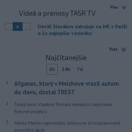
Viac
Videá a prenosy TASR TV
Deväť Slovákov zabojuje na ME v Paríži
o čo najlepšie výsledky
Viac
Najčítanejšie
6h
24h
7d
Afganec, ktorý v Mníchove vrazil autom
1
do davu, dostal TREST
2
Český herec Vladimír Polívka odmietol zaujímavé
filmové projekty
3
Mesto Martin vypovedalo zmluvy na tri rozpracované
investičné akcie