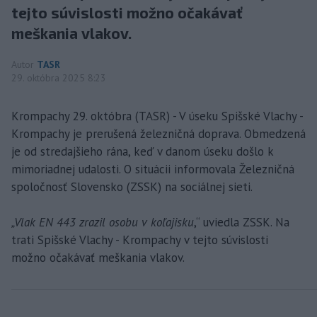
tejto súvislosti možno očakávať
meškania vlakov.
Autor
TASR
29. októbra 2025 8:23
Krompachy 29. októbra (TASR) - V úseku Spišské Vlachy -
Krompachy je prerušená železničná doprava. Obmedzená
je od stredajšieho rána, keď v danom úseku došlo k
mimoriadnej udalosti. O situácii informovala Železničná
spoločnosť Slovensko (ZSSK) na sociálnej sieti.
„Vlak EN 443 zrazil osobu v koľajisku
,“ uviedla ZSSK. Na
trati Spišské Vlachy - Krompachy v tejto súvislosti
možno očakávať meškania vlakov.