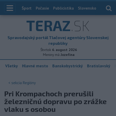
Index
Šport
Počasie
Publicistika
Slovensko
Zahranič
TERAZ
.SK
Spravodajský portál Tlačovej agentúry Slovenskej
republiky
Štvrtok
6. august 2026
Meniny má
Jozefína
Všetky
Hlavné mesto
Banskobystrický
Bratislavský
< sekcia
Regióny
Pri Krompachoch prerušili
železničnú dopravu po zrážke
vlaku s osobou