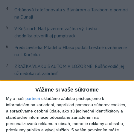
4
Orbánová telefonovala s Blanárom a Tarabom o pomoci
na Dunaji
5
V Košiciach Nad jazerom začína výstavba
chodníka,otvorili aj pumptrack
6
Predstavitelia Mladého Hlasu podali trestné oznámenie
na I. Korčoka
7
ZRÁŽKA VLAKU S AUTOM V LOZORNE: Rušňovodič jej
už nedokázal zabrániť
Najnovšie správy na Teraz.sk
Vážime si vaše súkromie
My a naši
partneri
ukladáme a/alebo pristupujeme k
Vyhlásenia
informáciám na zariadení, napríklad pomocou súborov cookies,
a spracúvame osobné údaje, ako sú jedinečné identifikátory a
Priame prenosy z Národnej rady SR
štandardné informácie odosielané zariadením na
personalizovanú reklamu a obsah, meranie reklamy a obsahu,
prieskumy publika a vývoj služieb.
S vaším povolením môže