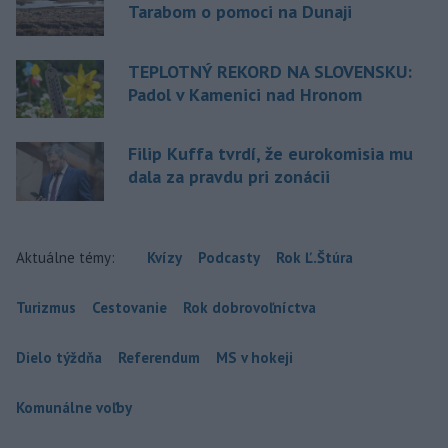
Tarabom o pomoci na Dunaji
TEPLOTNÝ REKORD NA SLOVENSKU:
Padol v Kamenici nad Hronom
Filip Kuffa tvrdí, že eurokomisia mu
dala za pravdu pri zonácii
Aktuálne témy:
Kvízy
Podcasty
Rok Ľ.Štúra
Turizmus
Cestovanie
Rok dobrovoľníctva
Dielo týždňa
Referendum
MS v hokeji
Komunálne voľby