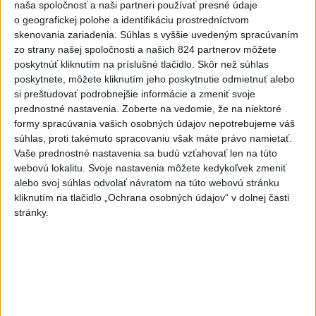
naša spoločnosť a naši partneri používať presné údaje
Politika na sociálnych sieťach
o geografickej polohe a identifikáciu prostredníctvom
skenovania zariadenia. Súhlas s vyššie uvedeným spracúvaním
zo strany našej spoločnosti a našich 824 partnerov môžete
Zobraziť viac
Info
poskytnúť kliknutím na príslušné tlačidlo. Skôr než súhlas
poskytnete, môžete kliknutím jeho poskytnutie odmietnuť alebo
si preštudovať podrobnejšie informácie a zmeniť svoje
Najnovšie videá
Najsledovanejšie videá
prednostné nastavenia.
Zoberte na vedomie, že na niektoré
formy spracúvania vašich osobných údajov nepotrebujeme váš
Fungujúce veci bývajú jednoduché 👍
súhlas, proti takémuto spracovaniu však máte právo namietať.
dnes 12:00
|
Sloboda a Solidarita
|
419
Vaše prednostné nastavenia sa budú vzťahovať len na túto
zobrazení
webovú lokalitu. Svoje nastavenia môžete kedykoľvek zmeniť
alebo svoj súhlas odvolať návratom na túto webovú stránku
SAVinci - Solárne panely a vodíkové
kliknutím na tlačidlo „Ochrana osobných údajov“ v dolnej časti
technológie - upúta...
stránky.
dnes 11:55
|
Slovenská akadémia vied
|
4
zobrazení
Z. Plevíková: Kam až zašla politika
postavená na nenávi...
dnes 10:51
|
Smer - SSD
|
1700
zobrazení