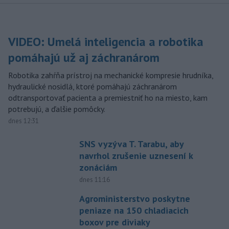
VIDEO: Umelá inteligencia a robotika
pomáhajú už aj záchranárom
Robotika zahŕňa prístroj na mechanické kompresie hrudníka,
hydraulické nosidlá, ktoré pomáhajú záchranárom
odtransportovať pacienta a premiestniť ho na miesto, kam
potrebujú, a ďalšie pomôcky.
dnes 12:31
SNS vyzýva T. Tarabu, aby
navrhol zrušenie uznesení k
zonáciám
dnes 11:16
Agroministerstvo poskytne
peniaze na 150 chladiacich
boxov pre diviaky