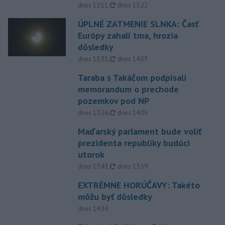
aktualizované
dnes 12:11
,
dnes 13:22
ÚPLNÉ ZATMENIE SLNKA: Časť
Európy zahalí tma, hrozia
dôsledky
aktualizované
dnes 13:35
,
dnes 14:03
Taraba s Takáčom podpísali
memorandum o prechode
pozemkov pod NP
aktualizované
dnes 13:26
,
dnes 14:05
Maďarský parlament bude voliť
prezidenta republiky budúci
utorok
aktualizované
dnes 13:43
,
dnes 13:59
EXTRÉMNE HORÚČAVY: Takéto
môžu byť dôsledky
dnes 14:34