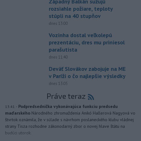
Západný Balkán sužujú
rozsiahle požiare, teploty
stúpli na 40 stupňov
dnes 13:00
Vozinha dostal veľkolepú
prezentáciu, dres mu priniesol
parašutista
dnes 11:40
Deväť Slovákov zabojuje na ME
v Paríži o čo najlepšie výsledky
dnes 13:05
Práve teraz
-
Podpredsedníčka vykonávajúca funkciu predsedu
13:41
maďarského
Národného zhromaždenia Anikó Hallerová Nagyová vo
štvrtok oznámila, že v súlade s návrhom poslaneckého klubu vládnej
strany Tisza rozhodne zákonodarný zbor o novej hlave štátu na
budúci utorok.