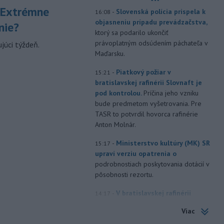
 Extrémne
-
Slovenská polícia prispela k
16:08
objasneniu prípadu prevádzačstva,
nie?
ktorý sa podarilo ukončiť
právoplatným odsúdením páchateľa v
júci týždeň.
Maďarsku.
-
Piatkový požiar v
15:21
bratislavskej rafinérii Slovnaft je
pod kontrolou.
Príčina jeho vzniku
bude predmetom vyšetrovania. Pre
TASR to potvrdil hovorca rafinérie
Anton Molnár.
-
Ministerstvo kultúry (MK) SR
15:17
upraví verziu opatrenia o
podrobnostiach poskytovania dotácií v
pôsobnosti rezortu.
-
V bratislavskej rafinérii
14:17
Slovnaft horí uskladnený ropný
Viac
produkt.
TASR o tom informovala