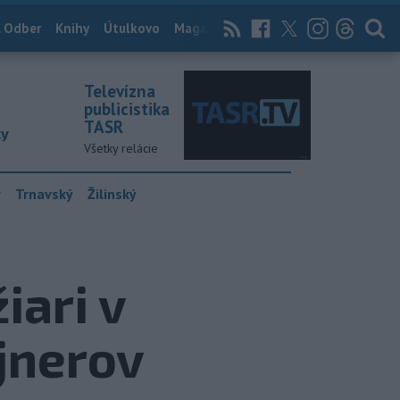
 Odber
Knihy
Útulkovo
Magazín
News Now
Archív
TASR
Televízna
publicistika
TASR
ky
Všetky relácie
y
Trnavský
Žilinský
ari v
jnerov