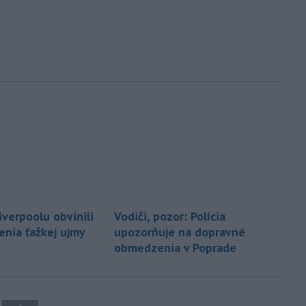
iverpoolu obvinili
Vodiči, pozor: Polícia
enia ťažkej ujmy
upozorňuje na dopravné
í
obmedzenia v Poprade