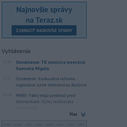
Najnovšie správy
na Teraz.sk
ZOBRAZIŤ NAJNOVŠIE SPRÁVY
Vyhlásenia
Oznámenie: TK ministra investícií
17:32
Samuela Migaľa
17:17
Oznámenie: Kurikurálna reforma -
regionálne turné ministerstva školstva
15:09
MIRRI: Fakty majú prednosť pred
domnienkami. Výzvu realizovala
samostatná...
Viac