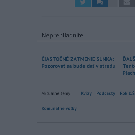
Neprehliadnite
ČIASTOČNÉ ZATMENIE SLNKA:
ĎALŠ
Pozorovať sa bude dať v stredu
Tent
Plach
Aktuálne témy:
Kvízy
Podcasty
Rok Ľ.Š
Komunálne voľby