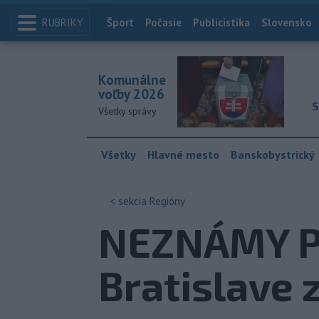
RUBRIKY
Index
Šport
Počasie
Publicistika
Slovensko
Komunálne
voľby 2026
S
Všetky správy
Všetky
Hlavné mesto
Banskobystrický
< sekcia
Regióny
NEZNÁMY PO
Bratislave 