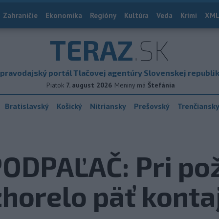
Zahraničie
Ekonomika
Regióny
Kultúra
Veda
Krimi
XML
TERAZ
.SK
pravodajský portál Tlačovej agentúry Slovenskej republi
Piatok
7. august 2026
Meniny má
Štefánia
Bratislavský
Košický
Nitriansky
Prešovský
Trenčiansk
DPAĽAČ: Pri poži
zhorelo päť konta