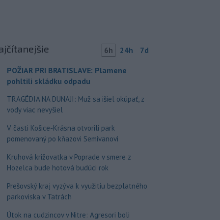
ajčítanejšie
6h
24h
7d
POŽIAR PRI BRATISLAVE: Plamene
pohltili skládku odpadu
TRAGÉDIA NA DUNAJI: Muž sa išiel okúpať, z
vody viac nevyšiel
V časti Košice-Krásna otvorili park
pomenovaný po kňazovi Semivanovi
Kruhová križovatka v Poprade v smere z
Hozelca bude hotová budúci rok
Prešovský kraj vyzýva k využitiu bezplatného
parkoviska v Tatrách
Útok na cudzincov v Nitre: Agresori boli