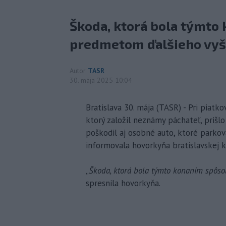
Škoda, ktorá bola týmto
predmetom ďalšieho vyš
Autor
TASR
30. mája 2025 10:04
Bratislava 30. mája (TASR) - Pri piatk
ktorý založil neznámy páchateľ, prišlo
poškodil aj osobné auto, ktoré parkov
informovala hovorkyňa bratislavskej k
„
Škoda, ktorá bola týmto konaním spôs
spresnila hovorkyňa.