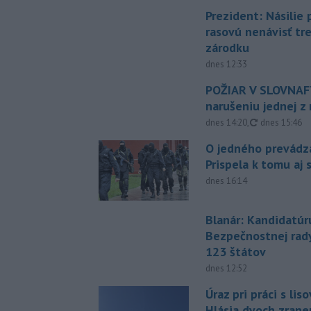
Prezident: Násilie
rasovú nenávisť tr
zárodku
dnes 12:33
POŽIAR V SLOVNAFT
narušeniu jednej z 
aktualizovan
dnes 14:20
,
dnes 15:46
O jedného prevádz
Prispela k tomu aj 
dnes 16:14
Blanár: Kandidatúr
Bezpečnostnej rad
123 štátov
dnes 12:52
Úraz pri práci s lis
Hlásia dvoch zran