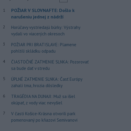
POŽIAR V SLOVNAFTE: Došlo k
1
narušeniu jednej z nádrží
2
Horúčavy vystriedajú búrky: Výstrahy
vydali vo viacerých okresoch
3
POŽIAR PRI BRATISLAVE: Plamene
pohltili skládku odpadu
4
ČIASTOČNÉ ZATMENIE SLNKA: Pozorovať
sa bude dať v stredu
5
ÚPLNÉ ZATMENIE SLNKA: Časť Európy
zahalí tma, hrozia dôsledky
6
TRAGÉDIA NA DUNAJI: Muž sa išiel
okúpať, z vody viac nevyšiel
7
V časti Košice-Krásna otvorili park
pomenovaný po kňazovi Semivanovi