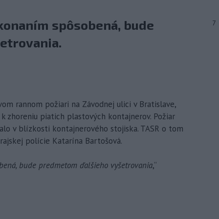
 konaním spôsobená, bude
7
etrovania.
ovom rannom požiari na Závodnej ulici v Bratislave,
 k zhoreniu piatich plastových kontajnerov. Požiar
alo v blízkosti kontajnerového stojiska. TASR o tom
rajskej polície Katarína Bartošová.
obená, bude predmetom ďalšieho vyšetrovania
,“