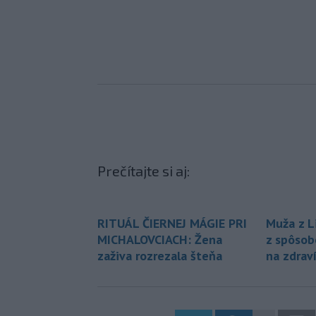
Prečítajte si aj:
RITUÁL ČIERNEJ MÁGIE PRI
Muža z L
MICHALOVCIACH: Žena
z spôsob
zaživa rozrezala šteňa
na zdrav