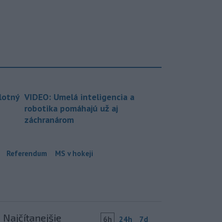
lotný
VIDEO: Umelá inteligencia a
robotika pomáhajú už aj
záchranárom
Referendum
MS v hokeji
Najčítanejšie
6h
24h
7d