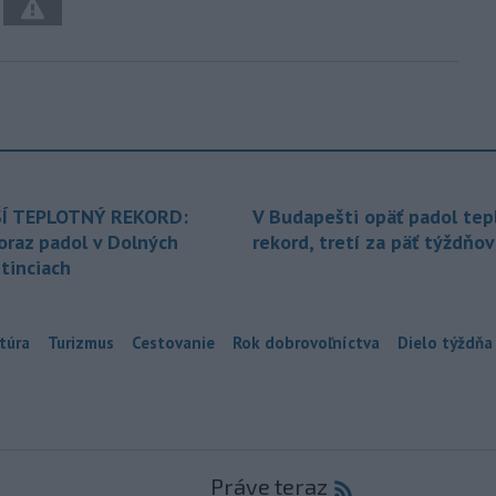
Í TEPLOTNÝ REKORD:
V Budapešti opäť padol tep
oraz padol v Dolných
rekord, tretí za päť týždňov
tinciach
túra
Turizmus
Cestovanie
Rok dobrovoľníctva
Dielo týždňa
Práve teraz