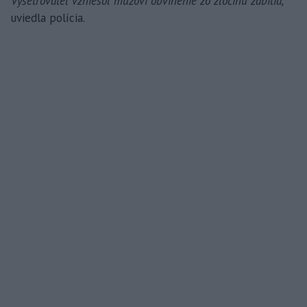
Vyšetrovateľ vzniesol mužovi obvinenie zo zločinu zabitia,“
uviedla polícia.