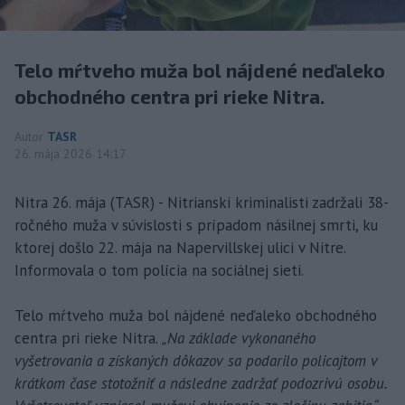
Telo mŕtveho muža bol nájdené neďaleko
obchodného centra pri rieke Nitra.
Autor
TASR
26. mája 2026 14:17
Nitra 26. mája (TASR) - Nitrianski kriminalisti zadržali 38-
ročného muža v súvislosti s prípadom násilnej smrti, ku
ktorej došlo 22. mája na Napervillskej ulici v Nitre.
Informovala o tom polícia na sociálnej sieti.
Telo mŕtveho muža bol nájdené neďaleko obchodného
centra pri rieke Nitra.
„Na základe vykonaného
vyšetrovania a získaných dôkazov sa podarilo policajtom v
krátkom čase stotožniť a následne zadržať podozrivú osobu.