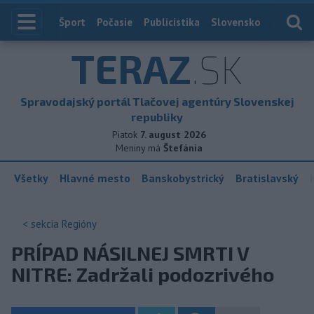
Index
Šport
Počasie
Publicistika
Slovensko
Zahranič
TERAZ
.SK
Spravodajský portál Tlačovej agentúry Slovenskej
republiky
Piatok
7. august 2026
Meniny má
Štefánia
Všetky
Hlavné mesto
Banskobystrický
Bratislavský
< sekcia
Regióny
PRÍPAD NÁSILNEJ SMRTI V
NITRE: Zadržali podozrivého