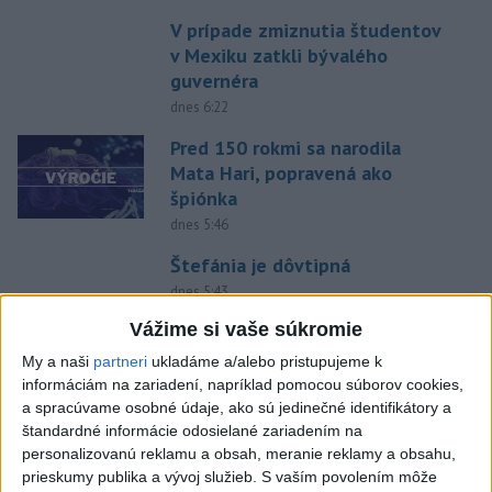
V prípade zmiznutia študentov
v Mexiku zatkli bývalého
guvernéra
dnes 6:22
Pred 150 rokmi sa narodila
Mata Hari, popravená ako
špiónka
dnes 5:46
Štefánia je dôvtipná
dnes 5:43
Vážime si vaše súkromie
Afrika jednomyseľne podporila
Infantina, víta ospravedlnenie
My a naši
partneri
ukladáme a/alebo pristupujeme k
FIFA
informáciám na zariadení, napríklad pomocou súborov cookies,
a spracúvame osobné údaje, ako sú jedinečné identifikátory a
dnes 6:18
štandardné informácie odosielané zariadením na
Machata šiesty na stovke,
personalizovanú reklamu a obsah, meranie reklamy a obsahu,
Gymerská postúpila do finále
prieskumy publika a vývoj služieb.
S vaším povolením môže