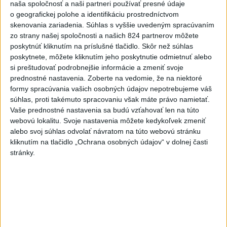
na 400 m
naša spoločnosť a naši partneri používať presné údaje
o geografickej polohe a identifikáciu prostredníctvom
aktualizované
dnes 6:08
,
dnes 7:08
skenovania zariadenia. Súhlas s vyššie uvedeným spracúvaním
Práve teraz
zo strany našej spoločnosti a našich 824 partnerov môžete
poskytnúť kliknutím na príslušné tlačidlo. Skôr než súhlas
-
Talianska polícia oznámila, že rozbila sieť prevádzačov,
06:02
poskytnete, môžete kliknutím jeho poskytnutie odmietnuť alebo
ktorí z Alžírska dopravovali migrantov na ostrov Sardínia. Pri raziách
si preštudovať podrobnejšie informácie a zmeniť svoje
zatkla osem ľudí, informuje TASR podľa správy agentúry AFP.
prednostné nastavenia.
Zoberte na vedomie, že na niektoré
formy spracúvania vašich osobných údajov nepotrebujeme váš
Viac
súhlas, proti takémuto spracovaniu však máte právo namietať.
Videá a prenosy TASR TV
Vaše prednostné nastavenia sa budú vzťahovať len na túto
webovú lokalitu. Svoje nastavenia môžete kedykoľvek zmeniť
Deväť Slovákov zabojuje na ME v Paríži
alebo svoj súhlas odvolať návratom na túto webovú stránku
kliknutím na tlačidlo „Ochrana osobných údajov“ v dolnej časti
o čo najlepšie výsledky
stránky.
Viac
Najčítanejšie
6h
24h
7d