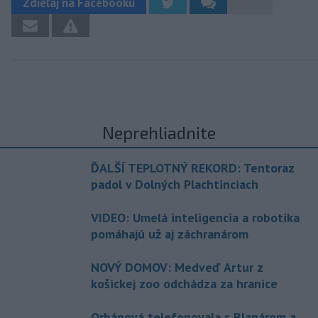
Zdieľaj na Facebooku
Neprehliadnite
ĎALŠÍ TEPLOTNÝ REKORD: Tentoraz
padol v Dolných Plachtinciach
VIDEO: Umelá inteligencia a robotika
pomáhajú už aj záchranárom
NOVÝ DOMOV: Medveď Artur z
košickej zoo odchádza za hranice
Orbánová telefonovala s Blanárom a