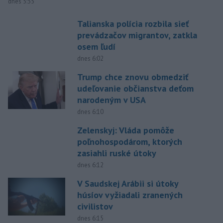
dnes 5:35
Talianska polícia rozbila sieť
prevádzačov migrantov, zatkla
osem ľudí
dnes 6:02
Trump chce znovu obmedziť
udeľovanie občianstva deťom
narodeným v USA
dnes 6:10
Zelenskyj: Vláda pomôže
poľnohospodárom, ktorých
zasiahli ruské útoky
dnes 6:12
V Saudskej Arábii si útoky
húsíov vyžiadali zranených
civilistov
dnes 6:15