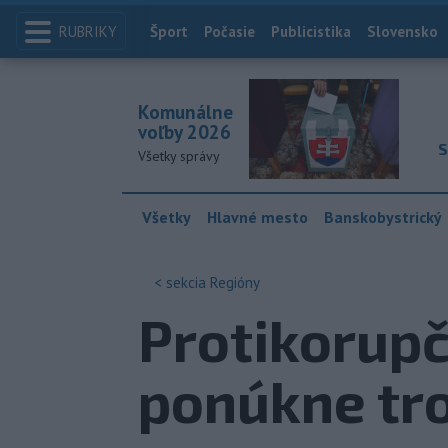
RUBRIKY
Index
Šport
Počasie
Publicistika
Slovensko
Komunálne
voľby 2026
S
Všetky správy
Všetky
Hlavné mesto
Banskobystrický
< sekcia
Regióny
Protikorupč
ponúkne tr