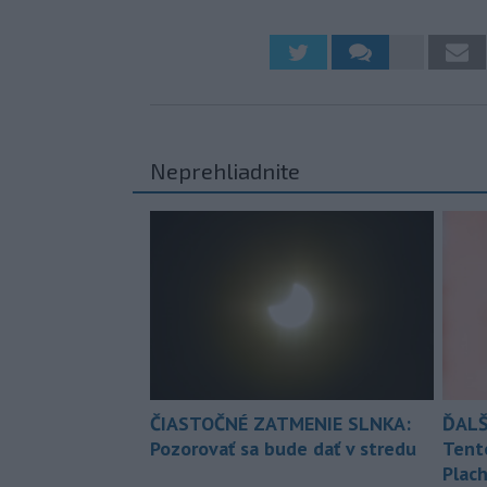
Neprehliadnite
ČIASTOČNÉ ZATMENIE SLNKA:
ĎALŠ
Pozorovať sa bude dať v stredu
Tent
Plach