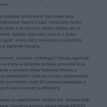
arma.
a a divadelné predstavenie Vyučovanie dony
 vyšetrovaní viacerých káuz.
„Heslo tohto ročníka
na fráza, je to výzva pre každého občana, aby sa
peniaze. Spájame odborníkov, umelcov a širokú
ný signál - právny štát a demokraciu si nenecháme
cie Zastavme korupciu.
mietanie, talkshow, workshopy či diskusiu napríklad
, na ktorej sa zúčastnia európsky prokurátor Juraj
ntu a novinárka Xénia Makarová. Diskusia o
úpenia predsedníčky Úradu na ochranu oznamovateľov
ieho kontrolného úradu SR Ľubomíra Andrassyho a
gram uzavrie koncert a afterparty.
najmä na angažovanosť mladých ľudí. Súčasťou budú
etanie. Záverečný koncert odohrá spevák ADONXS.