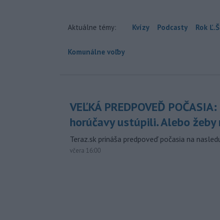
Aktuálne témy:
Kvízy
Podcasty
Rok Ľ.Š
Komunálne voľby
VEĽKÁ PREDPOVEĎ POČASIA:
horúčavy ustúpili. Alebo žeby 
Teraz.sk prináša predpoveď počasia na nasledu
včera 16:00