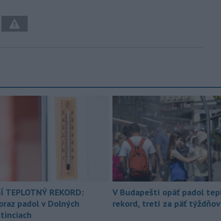
Í TEPLOTNÝ REKORD:
V Budapešti opäť padol tep
oraz padol v Dolných
rekord, tretí za päť týždňov
tinciach