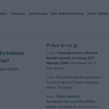
túra
Turizmus
Cestovanie
Rok dobrovoľníctva
Dielo týždňa
Práve teraz
 Extrémne
-
Taliansky tenista Matteo
21:30
Arnaldi vypadol na turnaji ATP
nie?
Masters 1000
v Montreale už v 3.
kole dvojhry.
júci týždeň.
-
Pri požiari lesného porastu v
20:18
Trstíne v okrese Trnava zasahuje
takmer 50 hasičov.
-
Vláda Konžskej
20:01
demokratickej republiky (KDR) v
piatok oznámila,
že preverí, či sa v