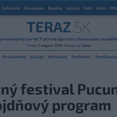
Zahraničie
Ekonomika
Regióny
Kultúra
Veda
Krimi
XML
TERAZ
.SK
pravodajský portál Tlačovej agentúry Slovenskej republi
Piatok
7. august 2026
Meniny má
Oskar
Bratislavský
Košický
Nitriansky
Prešovský
Trenčiansk
ný festival Pucun
ojdňový program