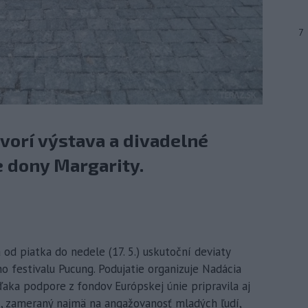
7
tvorí výstava a divadelné
 dony Margarity.
 od piatka do nedele (17. 5.) uskutoční deviaty
 festivalu Pucung. Podujatie organizuje Nadácia
aka podpore z fondov Európskej únie pripravila aj
, zameraný najmä na angažovanosť mladých ľudí,