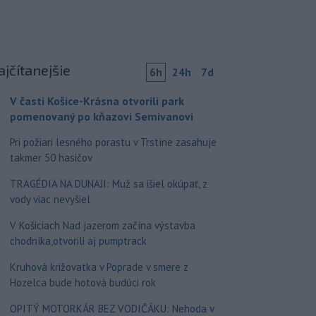
ajčítanejšie
6h
24h
7d
V časti Košice-Krásna otvorili park
pomenovaný po kňazovi Semivanovi
Pri požiari lesného porastu v Trstíne zasahuje
takmer 50 hasičov
TRAGÉDIA NA DUNAJI: Muž sa išiel okúpať, z
vody viac nevyšiel
V Košiciach Nad jazerom začína výstavba
chodníka,otvorili aj pumptrack
Kruhová križovatka v Poprade v smere z
Hozelca bude hotová budúci rok
OPITÝ MOTORKÁR BEZ VODIČÁKU: Nehoda v