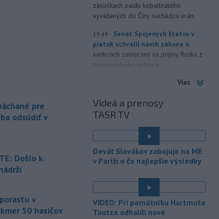
zásielkach oxidu kobaltnatého
vyvážaných do Číny nachádza urán.
-
Senát Spojených štátov v
19:49
piatok schválil návrh zákona o
sankciách zameraný na príjmy Ruska z
energetického sektora.
Viac
-
Slovenská polícia prispela k
16:08
objasneniu prípadu prevádzačstva,
Videá a prenosy
ktorý sa podarilo ukončiť
 páchané pre
TASR TV
právoplatným odsúdením páchateľa v
eba odsúdiť v
Maďarsku.
-
Piatkový požiar v
15:21
Deväť Slovákov zabojuje na ME
bratislavskej rafinérii Slovnaft je
E: Došlo k
v Paríži o čo najlepšie výsledky
pod kontrolou.
Príčina jeho vzniku
nádrží
bude predmetom vyšetrovania. Pre
é
TASR to potvrdil hovorca rafinérie
Anton Molnár.
 porastu v
VIDEO: Pri pamätníku Hartmuta
akmer 50 hasičov
-
Ministerstvo kultúry (MK) SR
Tautza odhalili nové
15:17