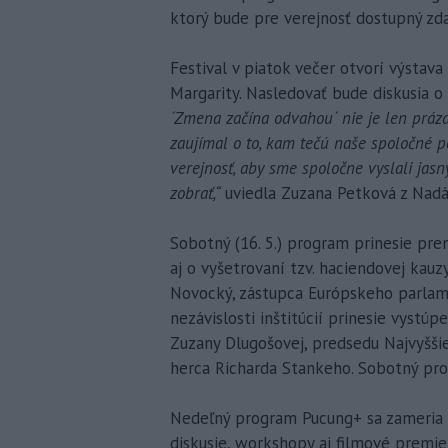
ktorý bude pre verejnosť dostupný zd
Festival v piatok večer otvorí výstav
Margarity. Nasledovať bude diskusia o
´Zmena začína odvahou´ nie je len prázd
zaujímal o to, kam tečú naše spoločné 
verejnosť, aby sme spoločne vyslali jas
zobrať,“
uviedla Zuzana Petková z Nadá
Sobotný (16. 5.) program prinesie pre
aj o vyšetrovaní tzv. haciendovej kauzy
Novocký, zástupca Európskeho parlame
nezávislosti inštitúcií prinesie vyst
Zuzany Dlugošovej, predsedu Najvyšš
herca Richarda Stankeho. Sobotný pro
Nedeľný program Pucung+ sa zameria 
diskusie, workshopy aj filmové premi