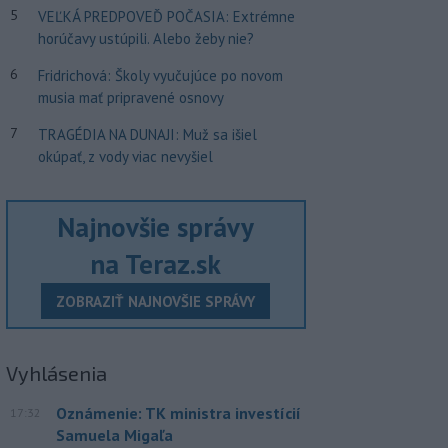
5
VEĽKÁ PREDPOVEĎ POČASIA: Extrémne
horúčavy ustúpili. Alebo žeby nie?
6
Fridrichová: Školy vyučujúce po novom
musia mať pripravené osnovy
7
TRAGÉDIA NA DUNAJI: Muž sa išiel
okúpať, z vody viac nevyšiel
Najnovšie správy
na Teraz.sk
ZOBRAZIŤ NAJNOVŠIE SPRÁVY
Vyhlásenia
Oznámenie: TK ministra investícií
17:32
Samuela Migaľa