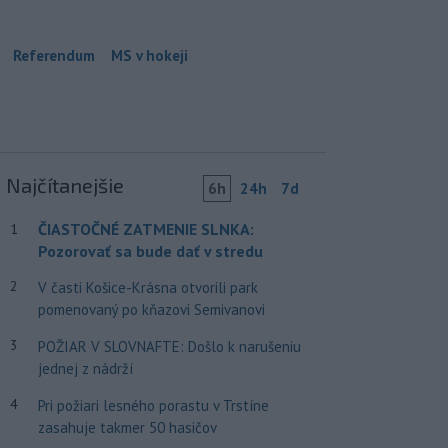
Referendum
MS v hokeji
Najčítanejšie
6h
24h
7d
ČIASTOČNÉ ZATMENIE SLNKA:
1
Pozorovať sa bude dať v stredu
2
V časti Košice-Krásna otvorili park
pomenovaný po kňazovi Semivanovi
3
POŽIAR V SLOVNAFTE: Došlo k narušeniu
jednej z nádrží
4
Pri požiari lesného porastu v Trstíne
zasahuje takmer 50 hasičov