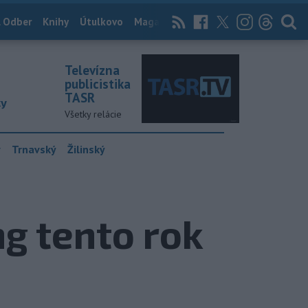
 Odber
Knihy
Útulkovo
Magazín
News Now
Archív
TASR
Televízna
publicistika
TASR
ky
Všetky relácie
y
Trnavský
Žilinský
g tento rok