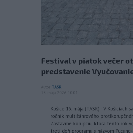
Festival v piatok večer o
predstavenie Vyučovanie
Autor
TASR
15. mája 2026 10:01
Košice 15. mája (TASR) - V Košiciach sa
ročník multižánrového protikorupčného
Zastavme korupciu, ktorá tento rok vď
tretí deň programu s názvom Pucung+