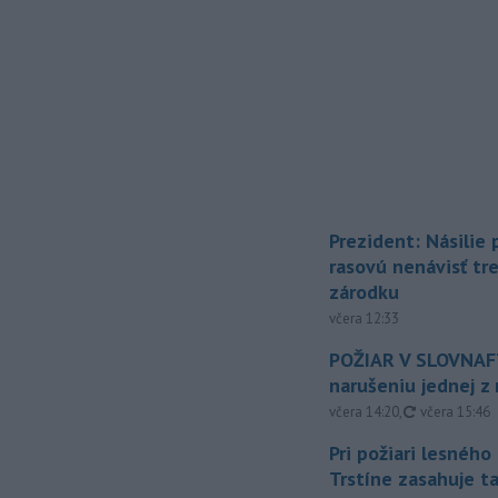
Prezident: Násilie
rasovú nenávisť tr
zárodku
včera 12:33
POŽIAR V SLOVNAFT
narušeniu jednej z 
aktualizovan
včera 14:20
,
včera 15:46
Pri požiari lesného
Trstíne zasahuje t