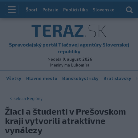
Index
Šport
Počasie
Publicistika
Slovensko
Zahranič
TERAZ
.SK
Spravodajský portál Tlačovej agentúry Slovenskej
republiky
Nedela
9. august 2026
Meniny má
Ľubomíra
Všetky
Hlavné mesto
Banskobystrický
Bratislavský
< sekcia
Regióny
Žiaci a študenti v Prešovskom
kraji vytvorili atraktívne
vynálezy