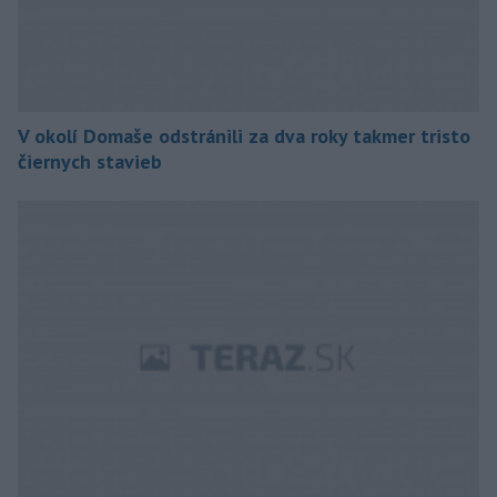
V okolí Domaše odstránili za dva roky takmer tristo
čiernych stavieb