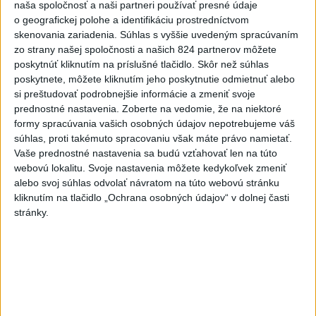
naša spoločnosť a naši partneri používať presné údaje
o geografickej polohe a identifikáciu prostredníctvom
skenovania zariadenia. Súhlas s vyššie uvedeným spracúvaním
zo strany našej spoločnosti a našich 824 partnerov môžete
poskytnúť kliknutím na príslušné tlačidlo. Skôr než súhlas
poskytnete, môžete kliknutím jeho poskytnutie odmietnuť alebo
si preštudovať podrobnejšie informácie a zmeniť svoje
prednostné nastavenia.
Zoberte na vedomie, že na niektoré
formy spracúvania vašich osobných údajov nepotrebujeme váš
súhlas, proti takémuto spracovaniu však máte právo namietať.
Vaše prednostné nastavenia sa budú vzťahovať len na túto
webovú lokalitu. Svoje nastavenia môžete kedykoľvek zmeniť
alebo svoj súhlas odvolať návratom na túto webovú stránku
J. Božik: Financovanie samospráv nie je
kliknutím na tlačidlo „Ochrana osobných údajov“ v dolnej časti
stránky.
ich jediný problém
V relácii Štúdio TASR sa Oliver Remiaš o reforme samospráv
rozprával s predsedom Združenia miest a obcí Slovenska
Jozefom Božikom. Reláciu nájdete aj na YouTube a
podcastových platformách.
dnes 7:00