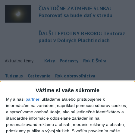
ČIASTOČNÉ ZATMENIE SLNKA:
Pozorovať sa bude dať v stredu
ĎALŠÍ TEPLOTNÝ REKORD: Tentoraz
padol v Dolných Plachtinciach
Aktuálne témy:
Kvízy
Podcasty
Rok Ľ.Štúra
Turizmus
Cestovanie
Rok dobrovoľníctva
Vážime si vaše súkromie
Dielo týždňa
Referendum
MS v hokeji
My a naši
partneri
ukladáme a/alebo pristupujeme k
Komunálne voľby
informáciám na zariadení, napríklad pomocou súborov cookies,
a spracúvame osobné údaje, ako sú jedinečné identifikátory a
štandardné informácie odosielané zariadením na
personalizovanú reklamu a obsah, meranie reklamy a obsahu,
prieskumy publika a vývoj služieb.
S vaším povolením môže