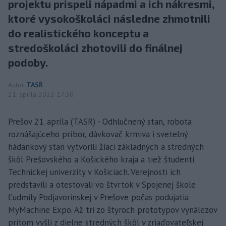
projektu prispeli nápadmi a ich nákresmi,
ktoré vysokoškoláci následne zhmotnili
do realistického konceptu a
stredoškoláci zhotovili do finálnej
podoby.
Autor
TASR
21. apríla 2022 17:30
Prešov 21. apríla (TASR) - Odhlučnený stan, robota
roznášajúceho príbor, dávkovač krmiva i svetelný
hádankový stan vytvorili žiaci základných a stredných
škôl Prešovského a Košického kraja a tiež študenti
Technickej univerzity v Košiciach. Verejnosti ich
predstavili a otestovali vo štvrtok v Spojenej škole
Ľudmily Podjavorinskej v Prešove počas podujatia
MyMachine Expo. Až tri zo štyroch prototypov vynálezov
pritom vyšli z dielne stredných škôl v zriaďovateľskej