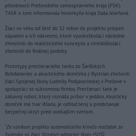
pôsobnosti Prešovského samosprávneho kraja (PSK).
TASR o tom informovala hovorkyňa kraja Daša Jeleňová.
Žiaci vo veku od šesť do 12 rokov do projektu prispeli
nápadmi a ich nákresmi, ktoré vysokoškoláci následne
zhmotnili do realistického konceptu a stredoškoláci
zhotovili do finálnej podoby.
Prototypy prestieracieho tanku zo Šarišských
Bohdanoviec a akustického domčeka z Bystrian zhotovili
žiaci Spojenej školy Ľudmily Podjavorinskej v Prešove v
spolupráci so súkromnou firmou. Prestierací tank je
zábavný robot, ktorý roznáša príbor v jedálni. Akustický
domček má tvar ihlanu, je odhlučnený a predstavuje
bezpečný úkryt pred vonkajším svetom.
"Za vznikom projektu automatického kŕmiča mačiatok zo
Svidníka sú žiaci Strednej odbornej školy (SOŠ)