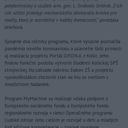
polytechnickej a služieb arm. gen. L. Svobodu Svidník. Z ich
rúk vzišiel prototyp mechanického dávkovača krmiva pre
mačky, ktorý je oceniteľný v každej domácnosti,"
povedala
Jeleňová.
Spojené dva ročníky programu, ktoré výrazne poznačila
pandémia nového koronavírusu a uzavretie škôl priniesli
aj realizáciu projektu Portál O.P.O.N.A. z Košíc. Jeho
finálnu funkčnú podobu vytvorili študenti košickej SPŠ
strojníckej. Na základe nákresu žiakov ZŠ a projektu
vysokoškolákov zhotovili stan na hru so svetlom s
množstvom hádaniek.
Program MyMachine sa realizuje vďaka podpore z
Európskeho sociálneho fondu a Európskeho fondu
regionálneho rozvoja v rámci Operačného programu
Ľudské zdroje. Jeho cieľom je rozvíjať u detí a mladých
ľudí kľúčové kompetencie – tvorivé myslenie,