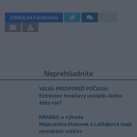
Zdieľaj na Facebooku
Neprehliadnite
VEĽKÁ PREDPOVEĎ POČASIA:
Extrémne horúčavy ustúpili. Alebo
žeby nie?
HRABKO o výhode
Majerského:Mazurek a Laššáková majú
rovnakých voličov