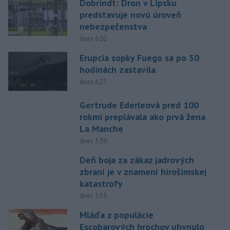
Dobrindt: Dron v Lipsku
predstavuje novú úroveň
nebezpečenstva
dnes 6:20
Erupcia sopky Fuego sa po 50
hodinách zastavila
dnes 6:27
Gertrude Ederleová pred 100
rokmi preplávala ako prvá žena
La Manche
dnes 5:39
Deň boja za zákaz jadrových
zbraní je v znamení hirošimskej
katastrofy
dnes 5:55
Mláďa z populácie
Escobarových hrochov uhynulo