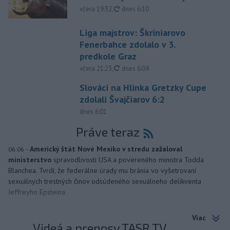
aktualizované
včera 19:32
,
dnes 6:10
Liga majstrov: Škriniarovo
Fenerbahce zdolalo v 3.
predkole Graz
aktualizované
včera 21:23
,
dnes 6:04
Slováci na Hlinka Gretzky Cupe
zdolali Švajčiarov 6:2
dnes 6:01
Práve teraz
-
Americký štát Nové Mexiko v stredu zažaloval
06:06
ministerstvo
spravodlivosti USA a povereného ministra Todda
Blanchea. Tvrdí, že federálne úrady mu bránia vo vyšetrovaní
sexuálnych trestných činov odsúdeného sexuálneho delikventa
Jeffreyho Epsteina.
Viac
Videá a prenosy TASR TV