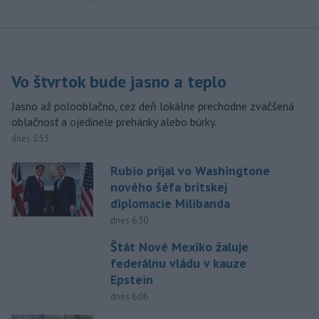
Vo štvrtok bude jasno a teplo
Jasno až polooblačno, cez deň lokálne prechodne zväčšená
oblačnosť a ojedinele prehánky alebo búrky.
dnes 5:55
Rubio prijal vo Washingtone
nového šéfa britskej
diplomacie Milibanda
dnes 6:30
Štát Nové Mexiko žaluje
federálnu vládu v kauze
Epstein
dnes 6:06