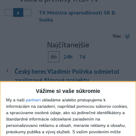
TK Ministra spravodlivosti SR B.
Suska
Viac
Najčítanejšie
6h
24h
7d
Český herec Vladimír Polívka odmietol
1
zaujímavé filmové projekty
Vážime si vaše súkromie
2
Predstavitelia Mladého Hlasu podali trestné oznámenie
na I. Korčoka
My a naši
partneri
ukladáme a/alebo pristupujeme k
informáciám na zariadení, napríklad pomocou súborov cookies,
3
Mesto Martin vypovedalo zmluvy na tri rozpracované
a spracúvame osobné údaje, ako sú jedinečné identifikátory a
investičné akcie
štandardné informácie odosielané zariadením na
personalizovanú reklamu a obsah, meranie reklamy a obsahu,
4
V Košiciach Nad jazerom začína výstavba
prieskumy publika a vývoj služieb.
S vaším povolením môže