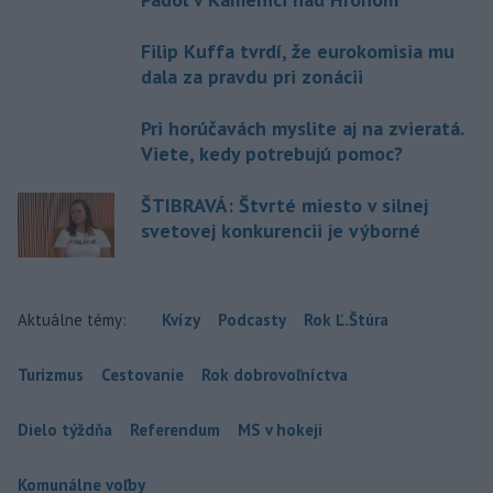
Filip Kuffa tvrdí, že eurokomisia mu
dala za pravdu pri zonácii
Pri horúčavách myslite aj na zvieratá.
Viete, kedy potrebujú pomoc?
ŠTIBRAVÁ: Štvrté miesto v silnej
svetovej konkurencii je výborné
Aktuálne témy:
Kvízy
Podcasty
Rok Ľ.Štúra
Turizmus
Cestovanie
Rok dobrovoľníctva
Dielo týždňa
Referendum
MS v hokeji
Komunálne voľby