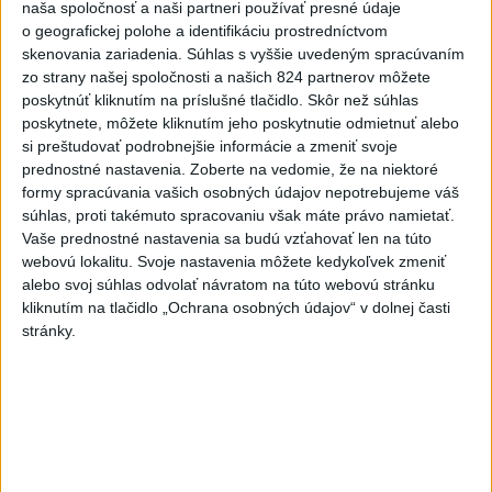
chodníka,otvorili aj pumptrack
naša spoločnosť a naši partneri používať presné údaje
o geografickej polohe a identifikáciu prostredníctvom
5
ZRÁŽKA VLAKU S AUTOM V LOZORNE: Rušňovodič jej
skenovania zariadenia. Súhlas s vyššie uvedeným spracúvaním
už nedokázal zabrániť
zo strany našej spoločnosti a našich 824 partnerov môžete
poskytnúť kliknutím na príslušné tlačidlo. Skôr než súhlas
6
Kruhová križovatka v Poprade v smere z Hozelca bude
poskytnete, môžete kliknutím jeho poskytnutie odmietnuť alebo
hotová budúci rok
si preštudovať podrobnejšie informácie a zmeniť svoje
prednostné nastavenia.
Zoberte na vedomie, že na niektoré
7
UZAVRETÁ CESTA: Medzi Spišskou Novou Vsou a
formy spracúvania vašich osobných údajov nepotrebujeme váš
Levočou sa stala nehoda
súhlas, proti takémuto spracovaniu však máte právo namietať.
Vaše prednostné nastavenia sa budú vzťahovať len na túto
webovú lokalitu. Svoje nastavenia môžete kedykoľvek zmeniť
Najnovšie správy na Teraz.sk
alebo svoj súhlas odvolať návratom na túto webovú stránku
kliknutím na tlačidlo „Ochrana osobných údajov“ v dolnej časti
Vyhlásenia
stránky.
Priame prenosy z Národnej rady SR
Politika na sociálnych sieťach