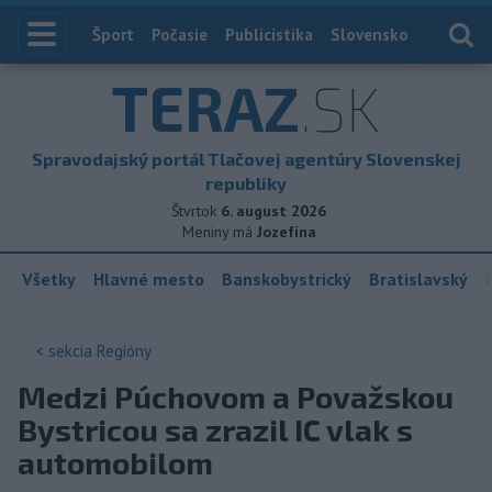
Index
Šport
Počasie
Publicistika
Slovensko
Zahranič
TERAZ
.SK
Spravodajský portál Tlačovej agentúry Slovenskej
republiky
Štvrtok
6. august 2026
Meniny má
Jozefína
Všetky
Hlavné mesto
Banskobystrický
Bratislavský
< sekcia
Regióny
Medzi Púchovom a Považskou
Bystricou sa zrazil IC vlak s
automobilom