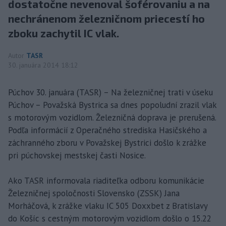
dostatočne nevenoval šoférovaniu a na
nechránenom železničnom priecestí ho
zboku zachytil IC vlak.
Autor
TASR
30. januára 2014 18:12
Púchov 30. januára (TASR) – Na železničnej trati v úseku
Púchov – Považská Bystrica sa dnes popoludní zrazil vlak
s motorovým vozidlom. Železničná doprava je prerušená.
Podľa informácií z Operačného strediska Hasičského a
záchranného zboru v Považskej Bystrici došlo k zrážke
pri púchovskej mestskej časti Nosice.
Ako TASR informovala riaditeľka odboru komunikácie
Železničnej spoločnosti Slovensko (ZSSK) Jana
Morháčová, k zrážke vlaku IC 505 Doxxbet z Bratislavy
do Košíc s cestným motorovým vozidlom došlo o 15.22