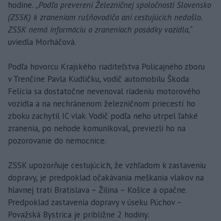
hodine.
„Podľa preverení Železničnej spoločnosti Slovensko
(ZSSK) k zraneniam rušňovodiča ani cestujúcich nedošlo.
ZSSK nemá informáciu o zraneniach posádky vozidla,“
uviedla Morháčová.
Podľa hovorcu Krajského riaditeľstva Policajného zboru
v Trenčíne Pavla Kudličku, vodič automobilu Škoda
Felícia sa dostatočne nevenoval riadeniu motorového
vozidla a na nechránenom železničnom priecestí ho
zboku zachytil IC vlak. Vodič podľa neho utrpel ľahké
zranenia, po nehode komunikoval, previezli ho na
pozorovanie do nemocnice.
ZSSK upozorňuje cestujúcich, že vzhľadom k zastaveniu
dopravy, je predpoklad očakávania meškania vlakov na
hlavnej trati Bratislava – Žilina – Košice a opačne.
Predpoklad zastavenia dopravy v úseku Púchov –
Považská Bystrica je približne 2 hodiny.