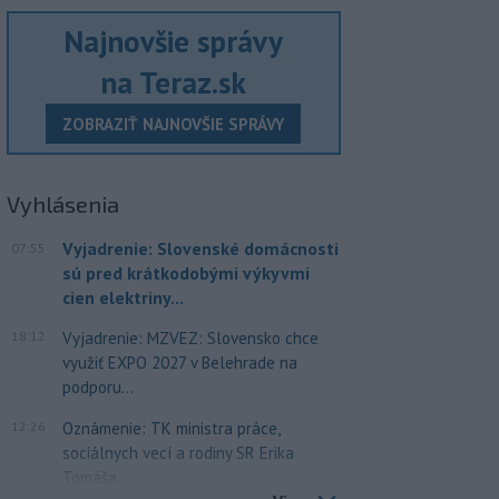
Najnovšie správy
na Teraz.sk
ZOBRAZIŤ NAJNOVŠIE SPRÁVY
Vyhlásenia
Vyjadrenie: Slovenské domácnosti
07:55
sú pred krátkodobými výkyvmi
cien elektriny...
18:12
Vyjadrenie: MZVEZ: Slovensko chce
využiť EXPO 2027 v Belehrade na
podporu...
12:26
Oznámenie: TK ministra práce,
sociálnych vecí a rodiny SR Erika
Tomáša