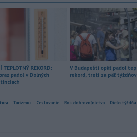
Í TEPLOTNÝ REKORD:
V Budapešti opäť padol tep
oraz padol v Dolných
rekord, tretí za päť týždňov
tinciach
túra
Turizmus
Cestovanie
Rok dobrovoľníctva
Dielo týždňa