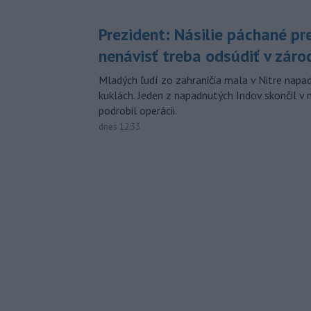
Prezident: Násilie páchané pr
nenávisť treba odsúdiť v záro
Mladých ľudí zo zahraničia mala v Nitre napa
kuklách. Jeden z napadnutých Indov skončil v 
podrobil operácii.
dnes 12:33