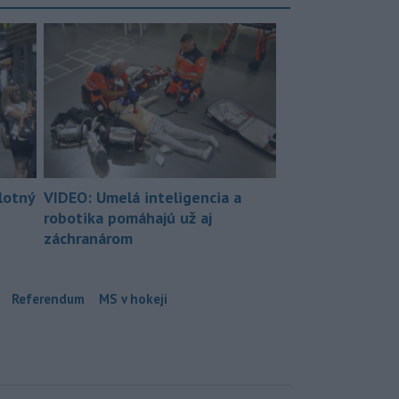
lotný
VIDEO: Umelá inteligencia a
robotika pomáhajú už aj
záchranárom
Referendum
MS v hokeji