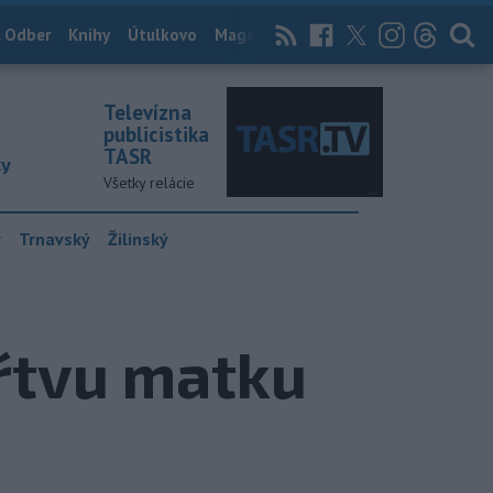
 Odber
Knihy
Útulkovo
Magazín
News Now
Archív
TASR
Televízna
publicistika
TASR
ky
Všetky relácie
y
Trnavský
Žilinský
mŕtvu matku