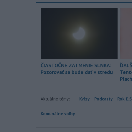
ČIASTOČNÉ ZATMENIE SLNKA:
ĎALŠ
Pozorovať sa bude dať v stredu
Tent
Plach
Aktuálne témy:
Kvízy
Podcasty
Rok Ľ.Š
Komunálne voľby