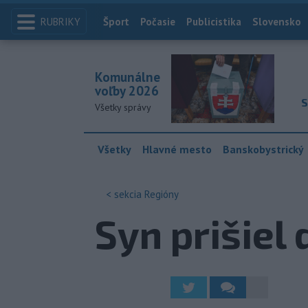
RUBRIKY
Index
Šport
Počasie
Publicistika
Slovensko
Komunálne
voľby 2026
S
Všetky správy
Všetky
Hlavné mesto
Banskobystrický
< sekcia
Regióny
Syn prišiel