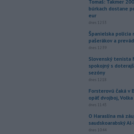
Tomaš: Takmer 200
búrkach dostane p
eur
dnes 12:53
Španielska polícia 
pašerákov a prevá
dnes 12:39
Slovenský tenista 
spokojný s doteraj
sezóny
dnes 12:18
Forsterovú čaká v
opäť dvojboj, Volka
dnes 11:43
O Haraslína má zá
saudskoarabský Al
dnes 10:44