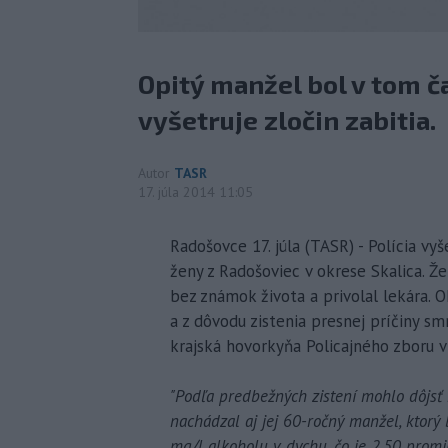
Opitý manžel bol v tom ča
vyšetruje zločin zabitia.
Autor
TASR
17. júla 2014 11:05
Radošovce 17. júla (TASR) - Polícia vyš
ženy z Radošoviec v okrese Skalica. Že
bez známok života a privolal lekára. O
a z dôvodu zistenia presnej príčiny sm
krajská hovorkyňa Policajného zboru v
"Podľa predbežných zistení mohlo dôjsť 
nachádzal aj jej 60-ročný manžel, ktorý
mg/l alkoholu v dychu, čo je 2,50 promil