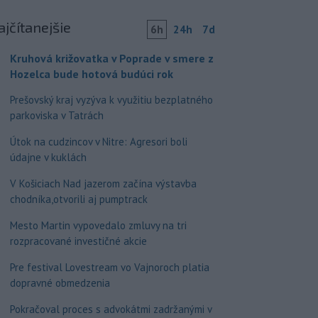
ajčítanejšie
6h
24h
7d
Kruhová križovatka v Poprade v smere z
Hozelca bude hotová budúci rok
Prešovský kraj vyzýva k využitiu bezplatného
parkoviska v Tatrách
Útok na cudzincov v Nitre: Agresori boli
údajne v kuklách
V Košiciach Nad jazerom začína výstavba
chodníka,otvorili aj pumptrack
Mesto Martin vypovedalo zmluvy na tri
rozpracované investičné akcie
Pre festival Lovestream vo Vajnoroch platia
dopravné obmedzenia
Pokračoval proces s advokátmi zadržanými v