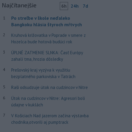
Najčítanejšie
6h
24h
7d
Po streľbe v škole neďaleko
1
Bangkoku hlásia štyroch mŕtvych
2
Kruhová križovatka v Poprade v smere z
Hozelca bude hotová budúci rok
3
ÚPLNÉ ZATMENIE SLNKA: Časť Európy
zahalí tma, hrozia dôsledky
4
Prešovský kraj vyzýva k využitiu
bezplatného parkoviska v Tatrách
5
Raši odsudzuje útok na cudzincov v Nitre
6
Útok na cudzincov v Nitre: Agresori boli
údajne v kuklách
7
V Košiciach Nad jazerom začína výstavba
chodníka,otvorili aj pumptrack