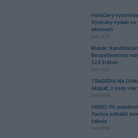
Horúčavy vystrieda
Výstrahy vydali vo
okresoch
dnes 11:55
Blanár: Kandidatúr
Bezpečnostnej rad
123 štátov
dnes 12:52
TRAGÉDIA NA DUNAJ
okúpať, z vody viac
dnes 13:09
VIDEO: Pri pamätn
Tautza odhalili no
tabule
dnes 13:06