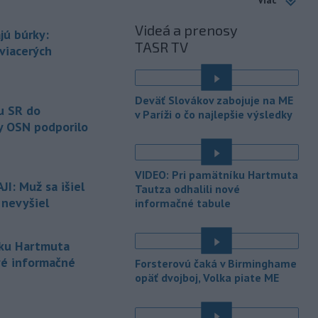
šesťmesačnej výpovednej lehoty.
Videá a prenosy
jú búrky:
-
Silné búrky vo štvrtok
12:00
TASR TV
vyvolali v hornatých oblastiach
 viacerých
západného
Rakúska povodne a
zosuvy pôdy.
Deväť Slovákov zabojuje na ME
-
Slovenský
11:51
u SR do
v Paríži o čo najlepšie výsledky
hydrometeorologický ústav (SHMÚ)
y OSN podporilo
varuje v piatok
pred búrkami vo
viacerých okresoch stredného a
východného Slovenska. Vydal preto
VIDEO: Pri pamätníku Hartmuta
výstrahu prvého stupňa.
I: Muž sa išiel
Tautza odhalili nové
 nevyšiel
informačné tabule
-
Ministerstvo vnútra (MV) SR
11:18
požiada Národný bezpečnostný
úrad
(NBÚ) o nezávislé odborné posúdenie
íku Hartmuta
dodaných radarových zariadení, ktoré
vé informačné
Forsterovú čaká v Birminghame
sú v pilotnej prevádzke.
opäť dvojboj, Volka piate ME
-
Pre pretrvávajúce sucho,
11:03
horúčavy a nedostatok pitnej vody