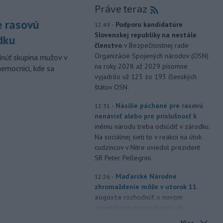
Práve teraz
e rasovú
-
Podporu kandidatúre
12:49
Slovenskej republiky na nestále
dku
členstvo
v Bezpečnostnej rade
Organizácie Spojených národov (OSN)
dnúť skupina mužov v
na roky 2028 až 2029 písomne
nemocnici, kde sa
vyjadrilo už 123 zo 193 členských
štátov OSN.
-
Násilie páchané pre rasovú
12:31
nenávisť alebo pre príslušnosť k
inému národu treba odsúdiť v zárodku.
Na sociálnej sieti to v reakcii na útok
cudzincov v Nitre uviedol prezident
SR Peter Pellegrini.
-
Maďarské Národné
12:26
zhromaždenie môže v utorok 11.
augusta
rozhodnúť o novom
generálnom prokurátorovi, ak
parlament schváli skrátenie jeho
Viac