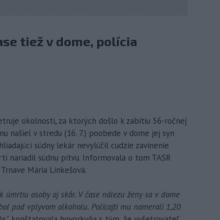
se tiež v dome, polícia
etruje okolnosti, za ktorých došlo k zabitiu 56-ročnej
nu našiel v stredu (16. 7.) poobede v dome jej syn
hliadajúci súdny lekár nevylúčil cudzie zavinenie
rti nariadil súdnu pitvu. Informovala o tom TASR
 Trnave Mária Linkešová.
k úmrtiu osoby aj skôr. V čase nálezu ženy sa v dome
 bol pod vplyvom alkoholu. Policajti mu namerali 1,20
e,"
konštatovala hovorkyňa s tým, že vyšetrovateľ