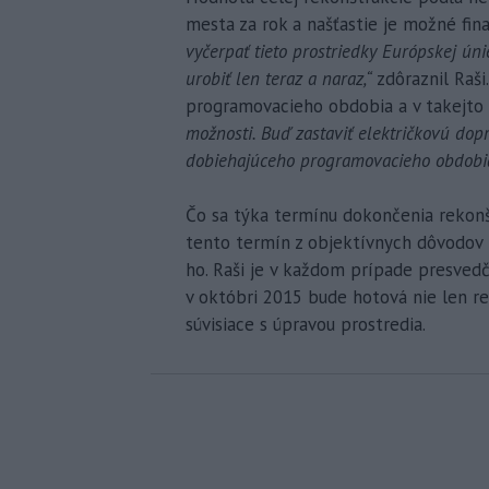
mesta za rok a našťastie je možné fina
vyčerpať tieto prostriedky Európskej úni
urobiť len teraz a naraz,“
zdôraznil Raši
programovacieho obdobia a v takejto
možnosti. Buď zastaviť električkovú dopr
dobiehajúceho programovacieho obdobia
Čo sa týka termínu dokončenia rekonštr
tento termín z objektívnych dôvodov 
ho. Raši je v každom prípade presve
v októbri 2015 bude hotová nie len rek
súvisiace s úpravou prostredia.