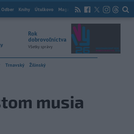
 Odber
Knihy
Útulkovo
Magazín
News Now
Archív
TASR
Rok
dobrovoľníctva
ky
Všetky správy
y
Trnavský
Žilinský
stom musia