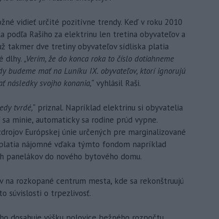
žné vidieť určité pozitívne trendy. Keď v roku 2010
ila podľa Rašiho za elektrinu len tretina obyvateľov a
ž takmer dve tretiny obyvateľov sídliska platia
é dlhy.
„Verím, že do konca roka to číslo dotiahneme
y budeme mať na Luníku IX. obyvateľov, ktorí ignorujú
ať následky svojho konania,“
vyhlásil Raši.
edy tvrdé,“
priznal. Napríklad elektrinu si obyvatelia
ď sa minie, automaticky sa rodine prúd vypne.
drojov Európskej únie určených pre marginalizované
é platia nájomné vďaka týmto fondom napríklad
ých panelákov do nového bytového domu.
ov na rozkopané centrum mesta, kde sa rekonštruujú
o súvislosti o trpezlivosť.
eho dosahuje výšku polovice bežného rozpočtu