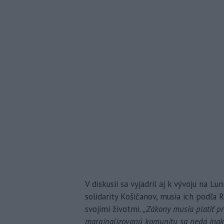
V diskusii sa vyjadril aj k vývoju na Lu
solidarity Košičanov, musia ich podľa R
svojimi životmi.
„Zákony musia platiť pr
marginalizovanú komunitu sa nedá inak, i