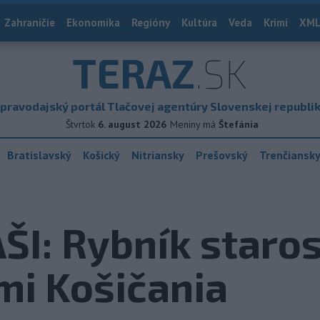
Zahraničie
Ekonomika
Regióny
Kultúra
Veda
Krimi
XML
TERAZ
.SK
pravodajský portál Tlačovej agentúry Slovenskej republi
Štvrtok
6. august 2026
Meniny má
Štefánia
Bratislavský
Košický
Nitriansky
Prešovský
Trenčiansk
ŠI: Rybník staro
mi Košičania