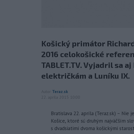
Košický primátor Richard
2016 celokošické referen
TABLET.TV. Vyjadril sa a
električkám a Luníku IX.
Autor
Teraz.sk
22. apríla 2015 10:00
Bratislava 22. apríla (Teraz.sk) – Nie
Košice, ktoré sú druhým najväčším sl
s dvadsiatimi dvoma košickými starost