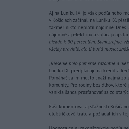
Aj na Luníku IX. je však podľa neho mo
v Košiciach začínal, na Luníku IX. plat
takmer nikto neplatil nájomné. Dnes u
nájomné aj elektrinu a splácajú aj star
niekde k 90 percentám. Samozrejme, vžd
všetky pravidlá, ale tí budú musieť znáš
„Riešenie bolo pomerne razantné a niek
Luníka IX. predplácajú na kredit a ke
Pomáhať sa im mesto snaží najmä zo z
komunity. Pre rodiny bez dlhov, ktor
vznikla šanca presťahovať sa zo star
Raši komentoval aj sťažnosti Košičan
električkové trate a požiadal ich v tejt
Hodnota celej rekonštrukcie podľa n