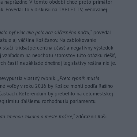
a naprázdno. V tomto období chce preto primátor
k. Povedal to v diskusii na TABLET.TV, venovanej
.
malo byť viac ako polovica súčasného počtu,“
povedal
žuje aj väčšina Košičanov. Na zablokovanie
 stačí tridsaťpercentná účasť a negatívny výsledok
j vzhľadom na neochotu starostov túto otázku riešiť,
h častí na základe dnešnej legislatívy reálna nie je.
evypustia vlastný rybník.
„Preto rybník musia
né voľby v roku 2016 by Košice mohli podľa Rašiho
častiach. Referendum by prebehlo na celomestskej
egitimitu ďalšiemu rozhodnutiu parlamentu.
teda zmenou zákona o meste Košice,“
zdôraznil Raši.