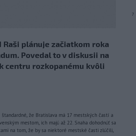
7
 Raši plánuje začiatkom roka
dum. Povedal to v diskusii na
j k centru rozkopanému kvôli
 je štandardné, že Bratislava má 17 mestských častí a
ovenským mestom, ich majú až 22. Snaha dohodnúť sa
ami na tom, že by sa niektoré mestské časti zlúčili,