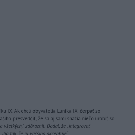
níku IX. Ak chcú obyvatelia Luníka IX. čerpať zo
ašiho presvedčiť, že sa aj sami snažia niečo urobiť so
e všetkých,“ zdôraznil. Dodal, že „integrovať
ba tak, že ju väčšina akceptuje“.