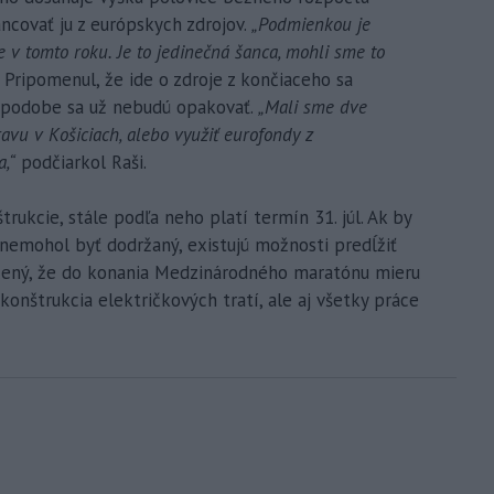
ncovať ju z európskych zdrojov.
„Podmienkou je
e v tomto roku. Je to jedinečná šanca, mohli sme to
. Pripomenul, že ide o zdroje z končiaceho sa
 podobe sa už nebudú opakovať.
„Mali sme dve
avu v Košiciach, alebo využiť eurofondy z
,“
podčiarkol Raši.
ukcie, stále podľa neho platí termín 31. júl. Ak by
nemohol byť dodržaný, existujú možnosti predĺžiť
dčený, že do konania Medzinárodného maratónu mieru
onštrukcia električkových tratí, ale aj všetky práce