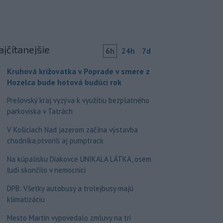
ajčítanejšie
6h
24h
7d
Kruhová križovatka v Poprade v smere z
Hozelca bude hotová budúci rok
Prešovský kraj vyzýva k využitiu bezplatného
parkoviska v Tatrách
V Košiciach Nad jazerom začína výstavba
chodníka,otvorili aj pumptrack
Na kúpalisku Diakovce UNIKALA LÁTKA, osem
ľudí skončilo v nemocnici
DPB: Všetky autobusy a trolejbusy majú
klimatizáciu
Mesto Martin vypovedalo zmluvy na tri