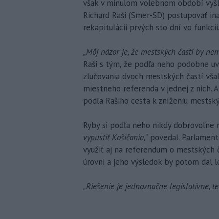
však v minulom volebnom období vyšl
Richard Raši (Smer-SD) postupovať ina
rekapitulácii prvých sto dní vo funkcii
„Môj názor je, že mestských častí by ne
Raši s tým, že podľa neho podobne uva
zlučovania dvoch mestských častí však
miestneho referenda v jednej z nich. A
podľa Rašiho cesta k zníženiu mestskýc
Ryby si podľa neho nikdy dobrovoľne n
vypustiť Košičania,“
povedal. Parlament
využiť aj na referendum o mestských 
úrovni a jeho výsledok by potom dal l
„Riešenie je jednoznačne legislatívne, 