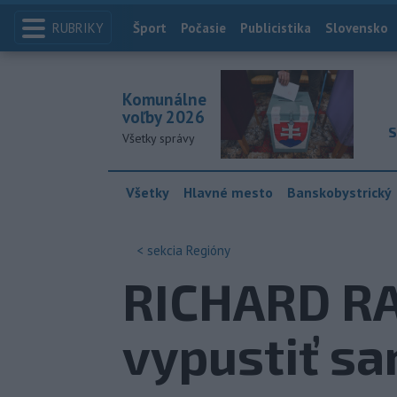
RUBRIKY
Index
Šport
Počasie
Publicistika
Slovensko
Komunálne
voľby 2026
S
Všetky správy
Všetky
Hlavné mesto
Banskobystrický
< sekcia
Regióny
RICHARD RA
vypustiť sa