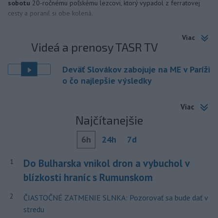
sobotu
20-ročnému poľskému lezcovi, ktorý vypadol z ferratovej
cesty a poranil si obe kolená.
Viac
Videá a prenosy TASR TV
Deväť Slovákov zabojuje na ME v Paríži
o čo najlepšie výsledky
Viac
Najčítanejšie
6h
24h
7d
Do Bulharska vnikol dron a vybuchol v
1
blízkosti hraníc s Rumunskom
2
ČIASTOČNÉ ZATMENIE SLNKA: Pozorovať sa bude dať v
stredu