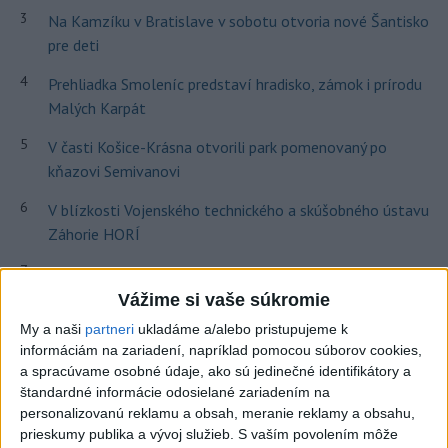
3
Na Kamzíku v Bratislave v sobotu otvoria nové Šantisko
pre deti
4
Prehliadka Smoleníc predstaví hradisko, zámok i prírodu
Malých Karpát
5
V časti Košice-Krásna otvorili park pomenovaný po
kňazovi Semivanovi
6
V blízkosti Vojenského technického a skúšobného ústavu
Záhorie HORÍ
7
Ministerstvo kultúry sprecizuje opatrenie ohľadom
poskytovania dotácií
Vážime si vaše súkromie
My a naši
partneri
ukladáme a/alebo pristupujeme k
informáciám na zariadení, napríklad pomocou súborov cookies,
Najnovšie správy na Teraz.sk
a spracúvame osobné údaje, ako sú jedinečné identifikátory a
Vyhlásenia
štandardné informácie odosielané zariadením na
personalizovanú reklamu a obsah, meranie reklamy a obsahu,
Priame prenosy z Národnej rady SR
prieskumy publika a vývoj služieb.
S vaším povolením môže