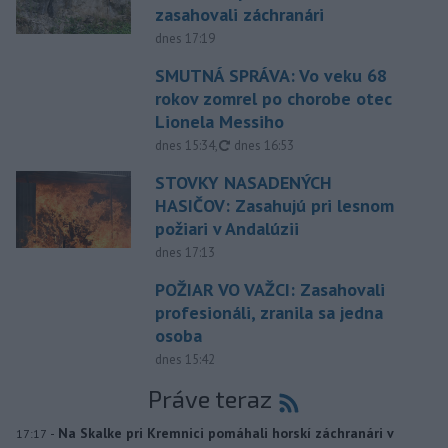
zasahovali záchranári
dnes 17:19
SMUTNÁ SPRÁVA: Vo veku 68
rokov zomrel po chorobe otec
Lionela Messiho
aktualizované
dnes 15:34
,
dnes 16:53
STOVKY NASADENÝCH
HASIČOV: Zasahujú pri lesnom
požiari v Andalúzii
dnes 17:13
POŽIAR VO VAŽCI: Zasahovali
profesionáli, zranila sa jedna
osoba
dnes 15:42
Práve teraz
-
Na Skalke pri Kremnici pomáhali horskí záchranári v
17:17