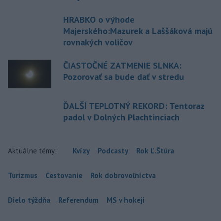
HRABKO o výhode
Majerského:Mazurek a Laššáková majú
rovnakých voličov
ČIASTOČNÉ ZATMENIE SLNKA:
Pozorovať sa bude dať v stredu
ĎALŠÍ TEPLOTNÝ REKORD: Tentoraz
padol v Dolných Plachtinciach
Aktuálne témy:
Kvízy
Podcasty
Rok Ľ.Štúra
Turizmus
Cestovanie
Rok dobrovoľníctva
Dielo týždňa
Referendum
MS v hokeji