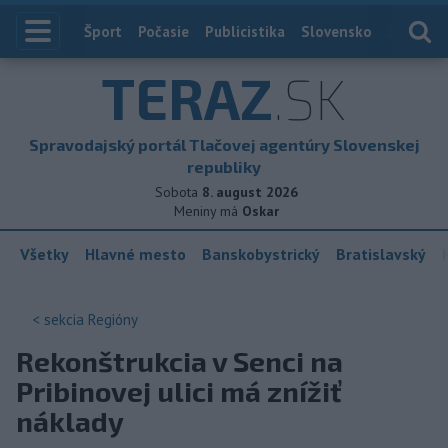
Index
Šport
Počasie
Publicistika
Slovensko
Zahranič
TERAZ
.SK
Spravodajský portál Tlačovej agentúry Slovenskej
republiky
Sobota
8. august 2026
Meniny má
Oskar
Všetky
Hlavné mesto
Banskobystrický
Bratislavský
< sekcia
Regióny
Rekonštrukcia v Senci na
Pribinovej ulici má znížiť
náklady