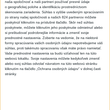
naša spoločnosť a naši partneri používať presné údaje
o geografickej polohe a identifikáciu prostredníctvom
skenovania zariadenia. Súhlas s vyššie uvedeným spracúvaním
zo strany našej spoločnosti a našich 824 partnerov môžete
Politika na sociálnych sieťach
poskytnúť kliknutím na príslušné tlačidlo. Skôr než súhlas
poskytnete, môžete kliknutím jeho poskytnutie odmietnuť alebo
si preštudovať podrobnejšie informácie a zmeniť svoje
Zobraziť viac
Info
prednostné nastavenia.
Zoberte na vedomie, že na niektoré
formy spracúvania vašich osobných údajov nepotrebujeme váš
súhlas, proti takémuto spracovaniu však máte právo namietať.
Najnovšie videá
Najsledovanejšie videá
Vaše prednostné nastavenia sa budú vzťahovať len na túto
webovú lokalitu. Svoje nastavenia môžete kedykoľvek zmeniť
Keď sa pomýliš, aj pravdu povieš | Ivan
alebo svoj súhlas odvolať návratom na túto webovú stránku
KORČOK
kliknutím na tlačidlo „Ochrana osobných údajov“ v dolnej časti
dnes 13:03
|
Korčok Ivan
|
955
zobrazení
stránky.
T. Gašpar: PS žije z dotácií a kritiku
fondu nazýva úto...
dnes 11:57
|
Smer - SSD
|
9102
zobrazení
ANI HORÚCE LETNÉ DNI NÁS
NEZASTAVIA 🌿☀️