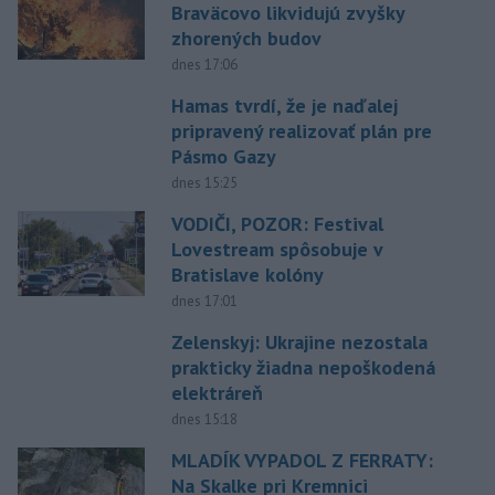
Braväcovo likvidujú zvyšky
zhorených budov
dnes 17:06
Hamas tvrdí, že je naďalej
pripravený realizovať plán pre
Pásmo Gazy
dnes 15:25
VODIČI, POZOR: Festival
Lovestream spôsobuje v
Bratislave kolóny
dnes 17:01
Zelenskyj: Ukrajine nezostala
prakticky žiadna nepoškodená
elektráreň
dnes 15:18
MLADÍK VYPADOL Z FERRATY:
Na Skalke pri Kremnici