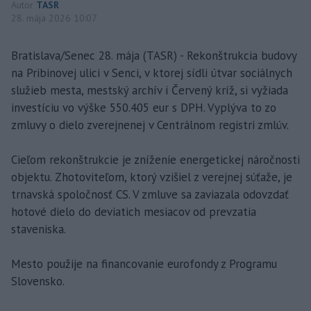
Autor
TASR
28. mája 2026 10:07
Bratislava/Senec 28. mája (TASR) - Rekonštrukcia budovy
na Pribinovej ulici v Senci, v ktorej sídli útvar sociálnych
služieb mesta, mestský archív i Červený kríž, si vyžiada
investíciu vo výške 550.405 eur s DPH. Vyplýva to zo
zmluvy o dielo zverejnenej v Centrálnom registri zmlúv.
Cieľom rekonštrukcie je zníženie energetickej náročnosti
objektu. Zhotoviteľom, ktorý vzišiel z verejnej súťaže, je
trnavská spoločnosť CS. V zmluve sa zaviazala odovzdať
hotové dielo do deviatich mesiacov od prevzatia
staveniska.
Mesto použije na financovanie eurofondy z Programu
Slovensko.