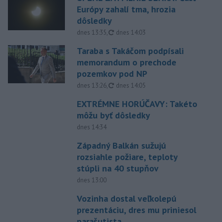
Európy zahalí tma, hrozia
dôsledky
aktualizované
dnes 13:35
,
dnes 14:03
Taraba s Takáčom podpísali
memorandum o prechode
pozemkov pod NP
aktualizované
dnes 13:26
,
dnes 14:05
EXTRÉMNE HORÚČAVY: Takéto
môžu byť dôsledky
dnes 14:34
Západný Balkán sužujú
rozsiahle požiare, teploty
stúpli na 40 stupňov
dnes 13:00
Vozinha dostal veľkolepú
prezentáciu, dres mu priniesol
parašutista