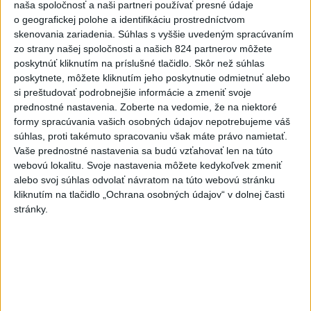
naša spoločnosť a naši partneri používať presné údaje
Najčítanejšie
o geografickej polohe a identifikáciu prostredníctvom
skenovania zariadenia. Súhlas s vyššie uvedeným spracúvaním
6h
24h
7d
zo strany našej spoločnosti a našich 824 partnerov môžete
poskytnúť kliknutím na príslušné tlačidlo. Skôr než súhlas
Afganec, ktorý v Mníchove vrazil autom
1
poskytnete, môžete kliknutím jeho poskytnutie odmietnuť alebo
si preštudovať podrobnejšie informácie a zmeniť svoje
do davu, dostal TREST
prednostné nastavenia.
Zoberte na vedomie, že na niektoré
formy spracúvania vašich osobných údajov nepotrebujeme váš
2
Český herec Vladimír Polívka odmietol zaujímavé
súhlas, proti takémuto spracovaniu však máte právo namietať.
filmové projekty
Vaše prednostné nastavenia sa budú vzťahovať len na túto
webovú lokalitu. Svoje nastavenia môžete kedykoľvek zmeniť
3
Orbánová telefonovala s Blanárom a Tarabom o pomoci
alebo svoj súhlas odvolať návratom na túto webovú stránku
na Dunaji
kliknutím na tlačidlo „Ochrana osobných údajov“ v dolnej časti
stránky.
4
Mesto Martin vypovedalo zmluvy na tri rozpracované
investičné akcie
5
V Košiciach Nad jazerom začína výstavba
chodníka,otvorili aj pumptrack
6
ZRÁŽKA VLAKU S AUTOM V LOZORNE: Rušňovodič jej