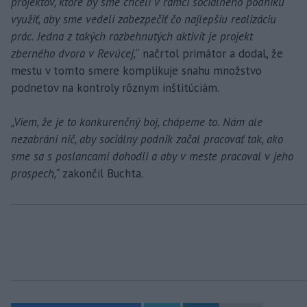
projektov, ktoré by sme chceli v rámci sociálneho podniku
využiť, aby sme vedeli zabezpečiť čo najlepšiu realizáciu
prác. Jedna z takých rozbehnutých aktivít je projekt
zberného dvora v Revúcej,
“ načrtol primátor a dodal, že
mestu v tomto smere komplikuje snahu množstvo
podnetov na kontroly rôznym inštitúciám.
„Viem, že je to konkurenčný boj, chápeme to. Nám ale
nezabráni nič, aby sociálny podnik začal pracovať tak, ako
sme sa s poslancami dohodli a aby v meste pracoval v jeho
prospech,“
zakončil Buchta.