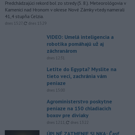
Predchádzajúci rekord bol zo stredy (5. 8.). Meteorológovia v
Kamenici nad Hronom v okrese Nové Zámky vtedy namerali
41,4 stupňa Celzia.
aktualizované
dnes 15:27
,
dnes 15:29
VIDEO: Umelá inteligencia a
robotika pomáhajú už aj
záchranárom
dnes 12:31
Letíte do Egypta? Myslite na
tieto veci, zachránia vám
peniaze
dnes 15:00
Agroministerstvo poskytne
peniaze na 150 chladiacich
boxov pre diviaky
aktualizované
dnes 12:11
,
dnes 13:22
ÚPLNÉ ZATMENIE SLNKA: Časť