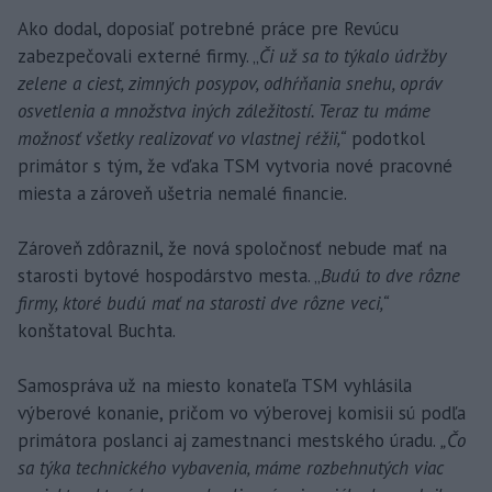
Ako dodal, doposiaľ potrebné práce pre Revúcu
zabezpečovali externé firmy. „
Či už sa to týkalo údržby
zelene a ciest, zimných posypov, odhŕňania snehu, opráv
osvetlenia a množstva iných záležitostí. Teraz tu máme
možnosť všetky realizovať vo vlastnej réžii,“
podotkol
primátor s tým, že vďaka TSM vytvoria nové pracovné
miesta a zároveň ušetria nemalé financie.
Zároveň zdôraznil, že nová spoločnosť nebude mať na
starosti bytové hospodárstvo mesta. „
Budú to dve rôzne
firmy, ktoré budú mať na starosti dve rôzne veci,“
konštatoval Buchta.
Samospráva už na miesto konateľa TSM vyhlásila
výberové konanie, pričom vo výberovej komisii sú podľa
primátora poslanci aj zamestnanci mestského úradu.
„Čo
sa týka technického vybavenia, máme rozbehnutých viac