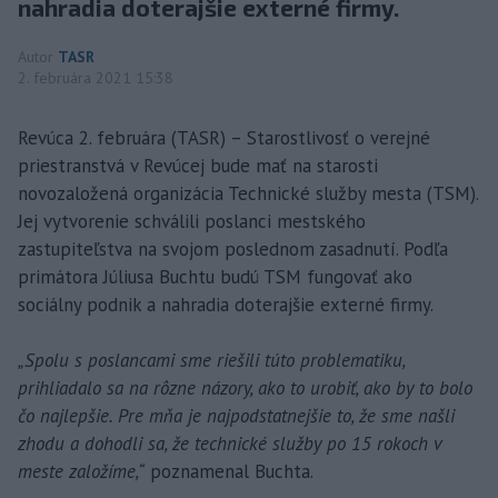
nahradia doterajšie externé firmy.
Autor
TASR
2. februára 2021 15:38
Revúca 2. februára (TASR) – Starostlivosť o verejné
priestranstvá v Revúcej bude mať na starosti
novozaložená organizácia Technické služby mesta (TSM).
Jej vytvorenie schválili poslanci mestského
zastupiteľstva na svojom poslednom zasadnutí. Podľa
primátora Júliusa Buchtu budú TSM fungovať ako
sociálny podnik a nahradia doterajšie externé firmy.
„Spolu s poslancami sme riešili túto problematiku,
prihliadalo sa na rôzne názory, ako to urobiť, ako by to bolo
čo najlepšie. Pre mňa je najpodstatnejšie to, že sme našli
zhodu a dohodli sa, že technické služby po 15 rokoch v
meste založíme,“
poznamenal Buchta.