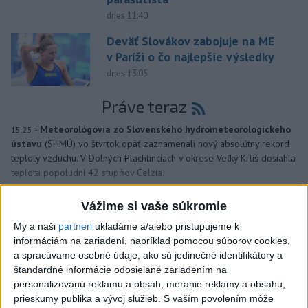
dnes 11:40
Deväť Slovákov zabojuje na ME
v Paríži o čo najlepšie výsledky
dnes 13:05
Práve teraz
-
Meteorológovia zo Slovenského hydrometeorologického
15:25
ústavu
(SHMÚ) vo štvrtok opäť zaznamenali nový absolútny rekord
teploty vzduchu. V Dolných Plachtinciach v okrese Veľký Krtíš dosiahla
teplota popoludní 42 stupňov Celzia.
Vážime si vaše súkromie
Viac
Videá a prenosy TASR TV
My a naši
partneri
ukladáme a/alebo pristupujeme k
informáciám na zariadení, napríklad pomocou súborov cookies,
Deväť Slovákov zabojuje na ME v Paríži
a spracúvame osobné údaje, ako sú jedinečné identifikátory a
o čo najlepšie výsledky
štandardné informácie odosielané zariadením na
personalizovanú reklamu a obsah, meranie reklamy a obsahu,
prieskumy publika a vývoj služieb.
S vaším povolením môže
Viac