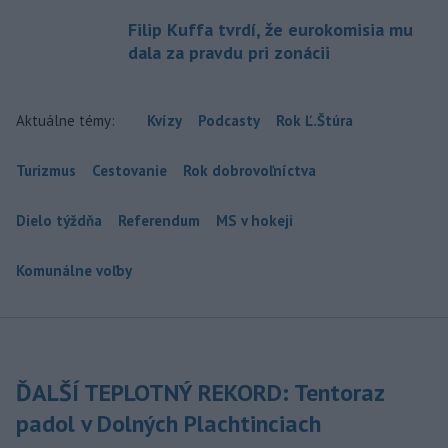
Filip Kuffa tvrdí, že eurokomisia mu
dala za pravdu pri zonácii
Aktuálne témy:
Kvízy
Podcasty
Rok Ľ.Štúra
Turizmus
Cestovanie
Rok dobrovoľníctva
Dielo týždňa
Referendum
MS v hokeji
Komunálne voľby
ĎALŠÍ TEPLOTNÝ REKORD: Tentoraz
padol v Dolných Plachtinciach