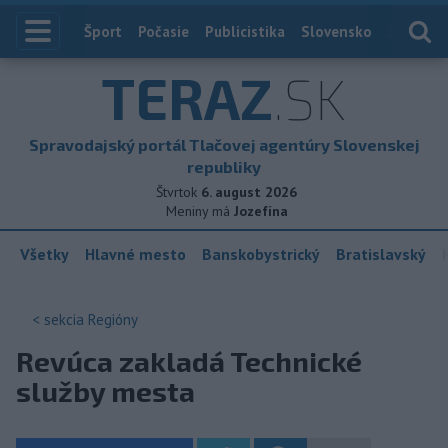
Index
Šport
Počasie
Publicistika
Slovensko
Zahranič
TERAZ
.SK
Spravodajský portál Tlačovej agentúry Slovenskej
republiky
Štvrtok
6. august 2026
Meniny má
Jozefína
Všetky
Hlavné mesto
Banskobystrický
Bratislavský
< sekcia
Regióny
Revúca zakladá Technické
služby mesta