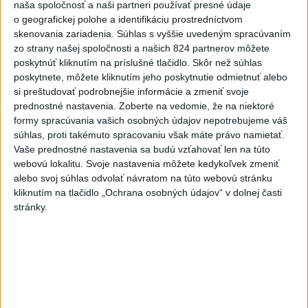
prípravnom dueli so Slovinkami
naša spoločnosť a naši partneri používať presné údaje
2:2
o geografickej polohe a identifikáciu prostredníctvom
aktualizované
skenovania zariadenia. Súhlas s vyššie uvedeným spracúvaním
včera 17:13
,
včera 19:45
zo strany našej spoločnosti a našich 824 partnerov môžete
Práve teraz
poskytnúť kliknutím na príslušné tlačidlo. Skôr než súhlas
poskytnete, môžete kliknutím jeho poskytnutie odmietnuť alebo
-
Taliansky tenista Matteo Arnaldi vypadol na turnaji ATP
21:30
si preštudovať podrobnejšie informácie a zmeniť svoje
Masters 1000
v Montreale už v 3. kole dvojhry.
prednostné nastavenia.
Zoberte na vedomie, že na niektoré
formy spracúvania vašich osobných údajov nepotrebujeme váš
Viac
súhlas, proti takémuto spracovaniu však máte právo namietať.
Videá a prenosy TASR TV
Vaše prednostné nastavenia sa budú vzťahovať len na túto
webovú lokalitu. Svoje nastavenia môžete kedykoľvek zmeniť
Deväť Slovákov zabojuje na ME v Paríži
alebo svoj súhlas odvolať návratom na túto webovú stránku
o čo najlepšie výsledky
kliknutím na tlačidlo „Ochrana osobných údajov“ v dolnej časti
stránky.
Viac
Najčítanejšie
6h
24h
7d