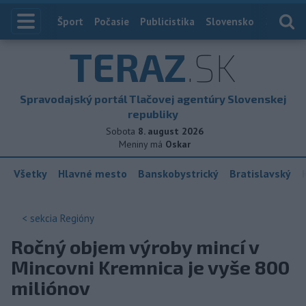
Index
Šport
Počasie
Publicistika
Slovensko
Zahranič
TERAZ
.SK
Spravodajský portál Tlačovej agentúry Slovenskej
republiky
Sobota
8. august 2026
Meniny má
Oskar
Všetky
Hlavné mesto
Banskobystrický
Bratislavský
< sekcia
Regióny
Ročný objem výroby mincí v
Mincovni Kremnica je vyše 800
miliónov