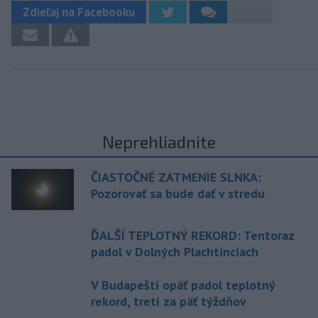
Zdieľaj na Facebooku
Neprehliadnite
ČIASTOČNÉ ZATMENIE SLNKA:
Pozorovať sa bude dať v stredu
ĎALŠÍ TEPLOTNÝ REKORD: Tentoraz
padol v Dolných Plachtinciach
V Budapešti opäť padol teplotný
rekord, tretí za päť týždňov