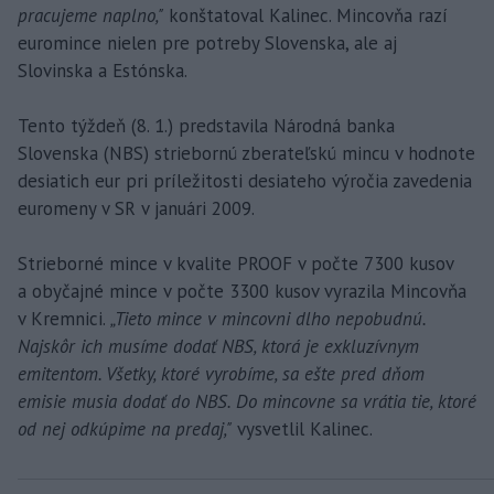
pracujeme naplno,"
konštatoval Kalinec. Mincovňa razí
euromince nielen pre potreby Slovenska, ale aj
Slovinska a Estónska.
Tento týždeň (8. 1.) predstavila Národná banka
Slovenska (NBS) striebornú zberateľskú mincu v hodnote
desiatich eur pri príležitosti desiateho výročia zavedenia
euromeny v SR v januári 2009.
Strieborné mince v kvalite PROOF v počte 7300 kusov
a obyčajné mince v počte 3300 kusov vyrazila Mincovňa
v Kremnici.
„Tieto mince v mincovni dlho nepobudnú.
Najskôr ich musíme dodať NBS, ktorá je exkluzívnym
emitentom. Všetky, ktoré vyrobíme, sa ešte pred dňom
emisie musia dodať do NBS. Do mincovne sa vrátia tie, ktoré
od nej odkúpime na predaj,"
vysvetlil Kalinec.