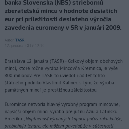
banka Slovenska (NBS) striebornú
zberateľskú mincu v hodnote desiatich
eur pri príležitosti desiateho výročia
zavedenia euromeny v SR v januári 2009.
Autor
TASR
12. januára 2019 12:10
Bratislava 12. januára (TASR) - Celkový objem obehových
mincí, ktoré ročne vyrába Mincovňa Kremnica, je vyše
800 miliónov. Pre TASR to uviedol riaditeľ tohto
štátneho podniku Vlastimil Kalinec s tým, že výroba
pamätných mincí je prestížnou záležitosťou.
Euromince netvoria hlavný výrobný program mincovne,
najväčší objem mincí vyrába pre južnú Áziu a Latinskú
Ameriku.
„Naplnenosť výrobných kapacít počas roka kolíše,
prebiehajú tendre, ale môžem povedať, že v súčasnosti