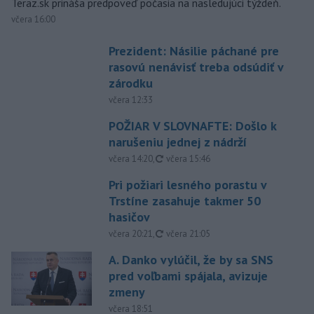
Teraz.sk prináša predpoveď počasia na nasledujúci týždeň.
včera 16:00
Prezident: Násilie páchané pre
rasovú nenávisť treba odsúdiť v
zárodku
včera 12:33
POŽIAR V SLOVNAFTE: Došlo k
narušeniu jednej z nádrží
aktualizované
včera 14:20
,
včera 15:46
Pri požiari lesného porastu v
Trstíne zasahuje takmer 50
hasičov
aktualizované
včera 20:21
,
včera 21:05
A. Danko vylúčil, že by sa SNS
pred voľbami spájala, avizuje
zmeny
včera 18:51