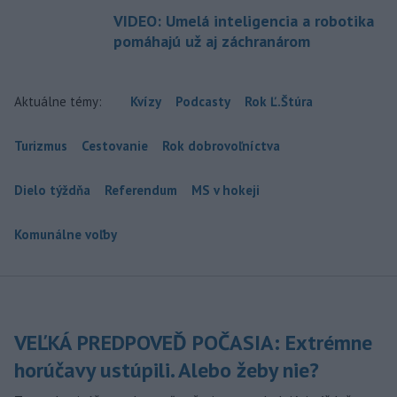
VIDEO: Umelá inteligencia a robotika
pomáhajú už aj záchranárom
Aktuálne témy:
Kvízy
Podcasty
Rok Ľ.Štúra
Turizmus
Cestovanie
Rok dobrovoľníctva
Dielo týždňa
Referendum
MS v hokeji
Komunálne voľby
VEĽKÁ PREDPOVEĎ POČASIA: Extrémne
horúčavy ustúpili. Alebo žeby nie?