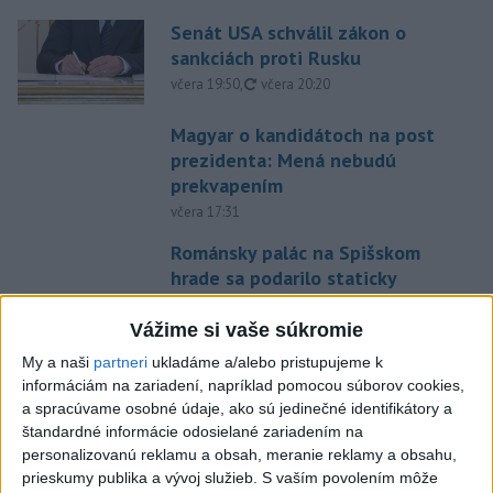
Senát USA schválil zákon o
sankciách proti Rusku
aktualizované
včera 19:50
,
včera 20:20
Magyar o kandidátoch na post
prezidenta: Mená nebudú
prekvapením
včera 17:31
Románsky palác na Spišskom
hrade sa podarilo staticky
zabezpečiť
Vážime si vaše súkromie
včera 18:00
My a naši
partneri
ukladáme a/alebo pristupujeme k
Slováci získali vo Vichy bronz,
informáciám na zariadení, napríklad pomocou súborov cookies,
Lacko: Rastú talentovaní hráči
a spracúvame osobné údaje, ako sú jedinečné identifikátory a
včera 15:51
štandardné informácie odosielané zariadením na
personalizovanú reklamu a obsah, meranie reklamy a obsahu,
Slovenky remizovali v druhom
prieskumy publika a vývoj služieb.
S vaším povolením môže