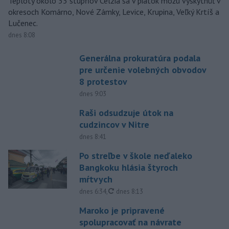
Teploty okolo 33 stupňov Celzia sa v piatok môžu vyskytnúť v
okresoch Komárno, Nové Zámky, Levice, Krupina, Veľký Krtíš a
Lučenec.
dnes 8:08
Generálna prokuratúra podala
pre určenie volebných obvodov
8 protestov
dnes 9:03
Raši odsudzuje útok na
cudzincov v Nitre
dnes 8:41
Po streľbe v škole neďaleko
Bangkoku hlásia štyroch
mŕtvych
aktualizované
dnes 6:34
,
dnes 8:13
Maroko je pripravené
spolupracovať na návrate