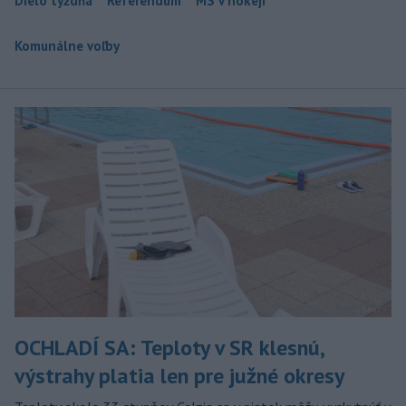
Dielo týždňa
Referendum
MS v hokeji
Komunálne voľby
OCHLADÍ SA: Teploty v SR klesnú,
výstrahy platia len pre južné okresy