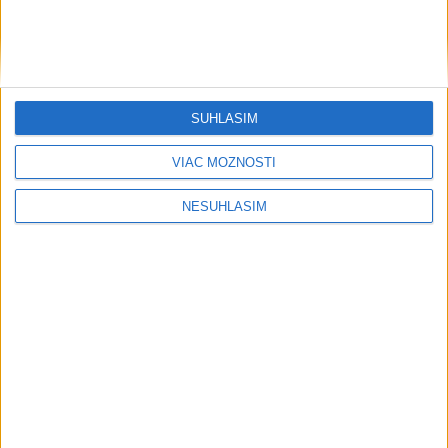
SÚHLASÍM
VIAC MOŽNOSTÍ
NESÚHLASÍM
....