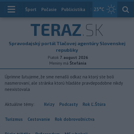
23
°C
Index
Šport
Počasie
Publicistika
Slovensko
Zahranič
TERAZ
.SK
Spravodajský portál Tlačovej agentúry Slovenskej
republiky
Piatok
7. august 2026
Meniny má
Štefánia
Úprimne ľutujeme, že sme nenašli odkaz na ktorý ste boli
nasmerovaní, ale stránka ktorú hľadáte pravdepodobne nikdy
neexistovala
Aktuálne témy:
Kvízy
Podcasty
Rok Ľ.Štúra
Turizmus
Cestovanie
Rok dobrovoľníctva