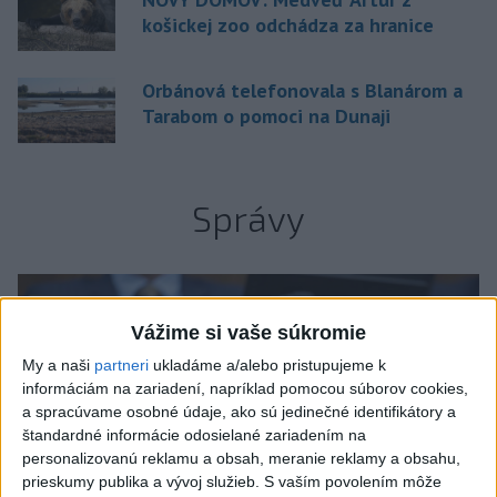
košickej zoo odchádza za hranice
Orbánová telefonovala s Blanárom a
Tarabom o pomoci na Dunaji
Správy
Vážime si vaše súkromie
My a naši
partneri
ukladáme a/alebo pristupujeme k
informáciám na zariadení, napríklad pomocou súborov cookies,
a spracúvame osobné údaje, ako sú jedinečné identifikátory a
štandardné informácie odosielané zariadením na
personalizovanú reklamu a obsah, meranie reklamy a obsahu,
prieskumy publika a vývoj služieb.
S vaším povolením môže