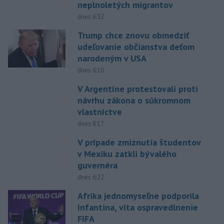
neplnoletých migrantov
dnes 6:32
Trump chce znovu obmedziť
udeľovanie občianstva deťom
narodeným v USA
dnes 6:10
V Argentíne protestovali proti
návrhu zákona o súkromnom
vlastníctve
dnes 8:17
V prípade zmiznutia študentov
v Mexiku zatkli bývalého
guvernéra
dnes 6:22
Afrika jednomyseľne podporila
Infantina, víta ospravedlnenie
FIFA