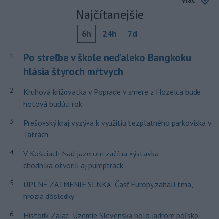
Viac
Najčítanejšie
6h
24h
7d
Po streľbe v škole neďaleko Bangkoku
1
hlásia štyroch mŕtvych
2
Kruhová križovatka v Poprade v smere z Hozelca bude
hotová budúci rok
3
Prešovský kraj vyzýva k využitiu bezplatného parkoviska v
Tatrách
4
V Košiciach Nad jazerom začína výstavba
chodníka,otvorili aj pumptrack
5
ÚPLNÉ ZATMENIE SLNKA: Časť Európy zahalí tma,
hrozia dôsledky
6
Historik Zajac: Územie Slovenska bolo jadrom poľsko-