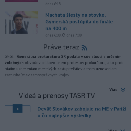
dnes 6:18
Machata šiesty na stovke,
Gymerská postúpila do finále
na 400 m
aktualizované
dnes 6:08
,
dnes 7:08
Práve teraz
-
Generálna prokuratúra SR podala v súvislosti s určením
09:01
volebných
obvodov celkovo osem protestov prokurátora, a to proti
piatim uzneseniam mestských zastupiteľstiev a trom uzneseniam
zastupiteľstiev samosprávnych krajov.
Viac
Videá a prenosy TASR TV
Deväť Slovákov zabojuje na ME v Paríži
o čo najlepšie výsledky