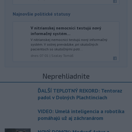
Najnovšie politické statusy
V nitrianskej nemocnici testujú nový
informačný systém....
V nitrianskej nemocnici testujú nový informačný
systém. V ostrej prevádzke, pri skutočných
pacientoch so skutočnými potr...
dnes 07:01
|
Szalay Tomáš
Neprehliadnite
ĎALŠÍ TEPLOTNÝ REKORD: Tentoraz
padol v Dolných Plachtinciach
VIDEO: Umelá inteligencia a robotika
pomáhajú už aj záchranárom
NOVÝ DOMOV: Medveď Artur z