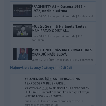
FRAGMENTY #5 – Cenzúra 1966 –
1972, média a kultúra
dnes 05:00
|
Ústav pamäti národa
|
8
zobrazení
40.⁠ ⁠výročie smrti Hartmuta Tautza:
MÁM PRÁVO ODÍSŤ AJ...
dnes 04:20
|
Ústav pamäti národa
|
116
zobrazení
V ROKU 2015 NÁS KRITIZOVALI. DNES
OPAKUJÚ NAŠE SLOVÁ
včera 17:35
|
Šutaj Eštok Matúš
|
1117
zobrazení
Najnovšie statusy štátnych inštitúcií
#SLOVENSKO 🇸🇰 SA PRIPRAVUJE NA
#EXPO2027 V BELEHRADE ...
#SLOVENSKO 🇸🇰 SA PRIPRAVUJE NA #EXPO2027 V
BELEHRADE Slovenská republika chce využiť svoju
účasť na EXPO 2027 predovš...
dnes 06:58
|
Ministerstvo zahraničných vecí a
európskych záležitostí SR