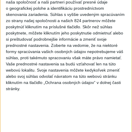
naša spoločnosť a naši partneri používať presné údaje
o geografickej polohe a identifikáciu prostredníctvom
skenovania zariadenia. Súhlas s vyššie uvedeným spracúvaním
zo strany našej spoločnosti a našich 824 partnerov môžete
poskytnúť kliknutím na príslušné tlačidlo. Skôr než súhlas
poskytnete, môžete kliknutím jeho poskytnutie odmietnuť alebo
Raši odsudzuje útok na cudzincov v
si preštudovať podrobnejšie informácie a zmeniť svoje
Nitre
prednostné nastavenia.
Zoberte na vedomie, že na niektoré
formy spracúvania vašich osobných údajov nepotrebujeme váš
Verí, že polícia páchateľov nájde a za tento čin ponesú
súhlas, proti takémuto spracovaniu však máte právo namietať.
následky.
Vaše prednostné nastavenia sa budú vzťahovať len na túto
webovú lokalitu. Svoje nastavenia môžete kedykoľvek zmeniť
dnes 8:41
alebo svoj súhlas odvolať návratom na túto webovú stránku
Slovensko
kliknutím na tlačidlo „Ochrana osobných údajov“ v dolnej časti
stránky.
Generálna prokuratúra podala pre
určenie volebných obvodov 8
protestov
dnes 9:03
ŽSK: VšZP znevýhodnila krajské nemocnice v porovnaní so