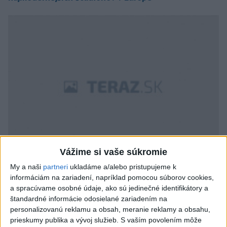
Vážime si vaše súkromie
ZÁZNAM: Premiér na kontrolnom dni na stavenisku
My a naši
partneri
ukladáme a/alebo pristupujeme k
NFŠ
informáciám na zariadení, napríklad pomocou súborov cookies,
a spracúvame osobné údaje, ako sú jedinečné identifikátory a
štandardné informácie odosielané zariadením na
personalizovanú reklamu a obsah, meranie reklamy a obsahu,
prieskumy publika a vývoj služieb.
S vaším povolením môže