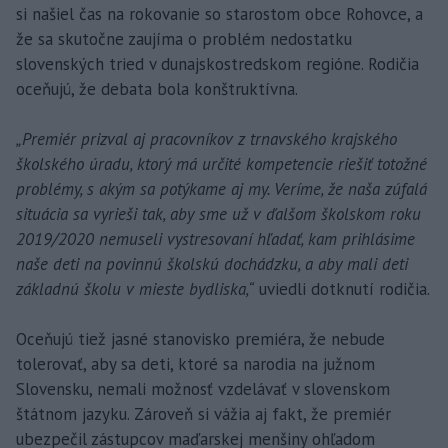
si našiel čas na rokovanie so starostom obce Rohovce, a
že sa skutočne zaujíma o problém nedostatku
slovenských tried v dunajskostredskom regióne. Rodičia
oceňujú, že debata bola konštruktívna.
„Premiér prizval aj pracovníkov z trnavského krajského
školského úradu, ktorý má určité kompetencie riešiť totožné
problémy, s akým sa potýkame aj my. Veríme, že naša zúfalá
situácia sa vyrieši tak, aby sme už v ďalšom školskom roku
2019/2020 nemuseli vystresovaní hľadať, kam prihlásime
naše deti na povinnú školskú dochádzku, a aby mali deti
základnú školu v mieste bydliska,“
uviedli dotknutí rodičia.
Oceňujú tiež jasné stanovisko premiéra, že nebude
tolerovať, aby sa deti, ktoré sa narodia na južnom
Slovensku, nemali možnosť vzdelávať v slovenskom
štátnom jazyku. Zároveň si vážia aj fakt, že premiér
ubezpečil zástupcov maďarskej menšiny ohľadom