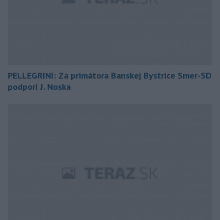
PELLEGRINI: Za primátora Banskej Bystrice Smer-SD
podporí J. Noska