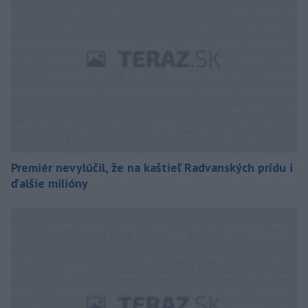
Premiér nevylúčil, že na kaštieľ Radvanských prídu i
ďalšie milióny