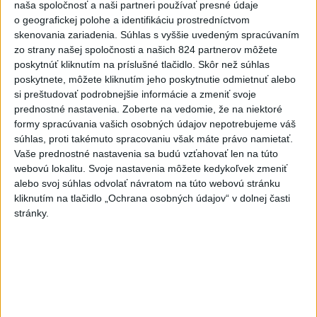
naša spoločnosť a naši partneri používať presné údaje
o geografickej polohe a identifikáciu prostredníctvom
skenovania zariadenia. Súhlas s vyššie uvedeným spracúvaním
zo strany našej spoločnosti a našich 824 partnerov môžete
poskytnúť kliknutím na príslušné tlačidlo. Skôr než súhlas
poskytnete, môžete kliknutím jeho poskytnutie odmietnuť alebo
si preštudovať podrobnejšie informácie a zmeniť svoje
prednostné nastavenia.
Zoberte na vedomie, že na niektoré
formy spracúvania vašich osobných údajov nepotrebujeme váš
súhlas, proti takémuto spracovaniu však máte právo namietať.
Vaše prednostné nastavenia sa budú vzťahovať len na túto
Premiér netrvá na sedemročnom mandáte nového
webovú lokalitu. Svoje nastavenia môžete kedykoľvek zmeniť
policajného prezidenta
alebo svoj súhlas odvolať návratom na túto webovú stránku
kliknutím na tlačidlo „Ochrana osobných údajov“ v dolnej časti
stránky.
Zdieľaj na Facebooku