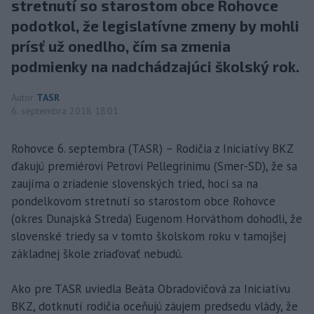
stretnutí so starostom obce Rohovce
podotkol, že legislatívne zmeny by mohli
prísť už onedlho, čím sa zmenia
podmienky na nadchádzajúci školský rok.
Autor
TASR
6. septembra 2018 18:01
Rohovce 6. septembra (TASR) – Rodičia z Iniciatívy BKZ
ďakujú premiérovi Petrovi Pellegrinimu (Smer-SD), že sa
zaujíma o zriadenie slovenských tried, hoci sa na
pondelkovom stretnutí so starostom obce Rohovce
(okres Dunajská Streda) Eugenom Horváthom dohodli, že
slovenské triedy sa v tomto školskom roku v tamojšej
základnej škole zriaďovať nebudú.
Ako pre TASR uviedla Beáta Obradovičová za Iniciatívu
BKZ, dotknutí rodičia oceňujú záujem predsedu vlády, že