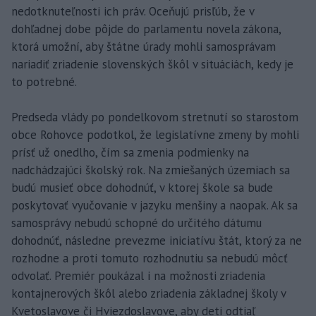
nedotknuteľnosti ich práv. Oceňujú prisľúb, že v
dohľadnej dobe pôjde do parlamentu novela zákona,
ktorá umožní, aby štátne úrady mohli samosprávam
nariadiť zriadenie slovenských škôl v situáciách, kedy je
to potrebné.
Predseda vlády po pondelkovom stretnutí so starostom
obce Rohovce podotkol, že legislatívne zmeny by mohli
prísť už onedlho, čím sa zmenia podmienky na
nadchádzajúci školský rok. Na zmiešaných územiach sa
budú musieť obce dohodnúť, v ktorej škole sa bude
poskytovať vyučovanie v jazyku menšiny a naopak. Ak sa
samosprávy nebudú schopné do určitého dátumu
dohodnúť, následne prevezme iniciatívu štát, ktorý za ne
rozhodne a proti tomuto rozhodnutiu sa nebudú môcť
odvolať. Premiér poukázal i na možnosti zriadenia
kontajnerových škôl alebo zriadenia základnej školy v
Kvetoslavove či Hviezdoslavove, aby deti odtiaľ