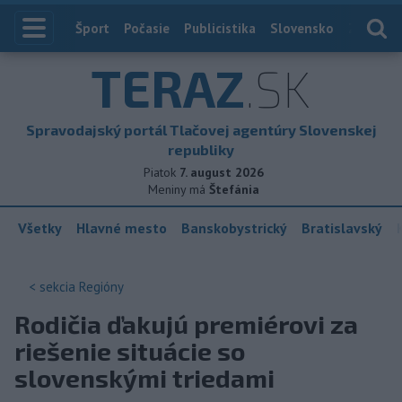
Index
Šport
Počasie
Publicistika
Slovensko
Zahranič
TERAZ
.SK
Spravodajský portál Tlačovej agentúry Slovenskej
republiky
Piatok
7. august 2026
Meniny má
Štefánia
Všetky
Hlavné mesto
Banskobystrický
Bratislavský
< sekcia
Regióny
Rodičia ďakujú premiérovi za
riešenie situácie so
slovenskými triedami