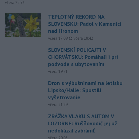
včera 22:53
TEPLOTNÝ REKORD NA
SLOVENSKU: Padol v Kamenici
nad Hronom
aktualizované
včera 17:09
,
včera 18:42
SLOVENSKÍ POLICAJTI V
CHORVÁTSKU: Pomáhali i pri
podvode s ubytovaním
včera 19:21
Dron s výbušninami na letisku
Lipsko/Halle: Spustili
vyšetrovanie
včera 21:29
ZRÁŽKA VLAKU S AUTOM V
LOZORNE: Rušňovodič jej už
nedokázal zabrániť
včera 20:05