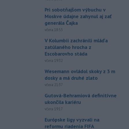
Pri sobotňajšom výbuchu v
Moskve údajne zahynul aj zať
generála Čajka
včera 18:55
V Kolumbii zachránili mláďa
zatúlaného hrocha z
Escobarovho stáda
včera 19:32
Wesemann ovládol skoky z 3 m
dosky a má druhé zlato
včera 21:37
Gutová-Behramiová definitívne
ukončila kariéru
včera 19:17
Európske ligy vyzvali na
reformu riadenia FIFA