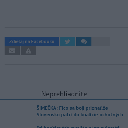
Zdieľaj na Facebooku
Neprehliadnite
ŠIMEČKA: Fico sa bojí priznať,že
Slovensko patrí do koalície ochotných
Pri horúčavách myslite aj na zvieratá.