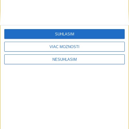
SÚHLASÍM
VIAC MOŽNOSTÍ
NESÚHLASÍM
....