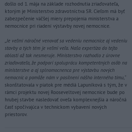
došlo od 1. mája na základe rozhodnutia zriaďovateľa,
ktorým je Ministerstvo zdravotníctva SR. Cieľom má byť
zabezpečenie väčšej miery prepojenia ministerstva a
nemocnice pri riadení výstavby novej nemocnice.
„Je veľmi náročné venovať sa vedeniu nemocnice aj vedeniu
stavby a tých tém je veľmi veľa. Naša expertíza do tejto
oblasti až tak nesmeruje. Ministerstvo rozhodlo z úrovne
zriaďovateľa, že podporí spoluprácu kompetentných osôb na
ministerstve a aj splnomocnenca pre výstavbu nových
nemocníc a pomôže nám v posilnení nášho interného tímu,“
skonštatovala v piatok pre médiá Lapuníková s tým, že v
rámci projektu novej Rooseveltovej nemocnice bude po
hrubej stavbe nasledovať oveľa komplexnejšia a náročná
časť spočívajúca v technickom vybavení nových
priestorov.