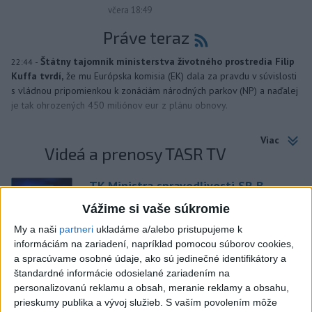
včera 18:49
Práve teraz
-
Štátny tajomník ministerstva životného prostredia Filip
22:44
Kuffa tvrdí,
že mu Európska komisia (EK) dala za pravdu v súvislosti
s vládnou pripomienkou k zonáciám národných parkov (NP) a naďalej
je tak ohrozených 450 miliónov eur z plánu obnovy.
Viac
Videá a prenosy TASR TV
TK Ministra spravodlivosti SR B.
Suska
Vážime si vaše súkromie
My a naši
partneri
ukladáme a/alebo pristupujeme k
Viac
informáciám na zariadení, napríklad pomocou súborov cookies,
Najčítanejšie
a spracúvame osobné údaje, ako sú jedinečné identifikátory a
štandardné informácie odosielané zariadením na
6h
24h
7d
personalizovanú reklamu a obsah, meranie reklamy a obsahu,
prieskumy publika a vývoj služieb.
S vaším povolením môže