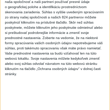
naša spoločnosť a naši partneri používať presné údaje
Český herec Vladimír Polívka odmietol
1
o geografickej polohe a identifikáciu prostredníctvom
zaujímavé filmové projekty
skenovania zariadenia. Súhlas s vyššie uvedeným spracúvaním
zo strany našej spoločnosti a našich 824 partnerov môžete
2
Predstavitelia Mladého Hlasu podali trestné oznámenie
poskytnúť kliknutím na príslušné tlačidlo. Skôr než súhlas
na I. Korčoka
poskytnete, môžete kliknutím jeho poskytnutie odmietnuť alebo
si preštudovať podrobnejšie informácie a zmeniť svoje
3
Mesto Martin vypovedalo zmluvy na tri rozpracované
prednostné nastavenia.
Zoberte na vedomie, že na niektoré
investičné akcie
formy spracúvania vašich osobných údajov nepotrebujeme váš
súhlas, proti takémuto spracovaniu však máte právo namietať.
4
ZRÁŽKA VLAKU S AUTOM V LOZORNE: Rušňovodič jej
Vaše prednostné nastavenia sa budú vzťahovať len na túto
už nedokázal zabrániť
webovú lokalitu. Svoje nastavenia môžete kedykoľvek zmeniť
alebo svoj súhlas odvolať návratom na túto webovú stránku
5
UZAVRETÁ CESTA: Medzi Spišskou Novou Vsou a
kliknutím na tlačidlo „Ochrana osobných údajov“ v dolnej časti
Levočou sa stala nehoda
stránky.
6
ZOO SMÚTI: Extrémne horúčavy neprežili tri levice
7
TEPLOTNÝ REKORD NA SLOVENSKU: Padol v Kamenici
nad Hronom