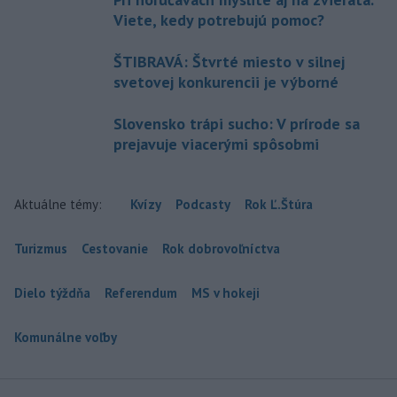
Viete, kedy potrebujú pomoc?
ŠTIBRAVÁ: Štvrté miesto v silnej
svetovej konkurencii je výborné
Slovensko trápi sucho: V prírode sa
prejavuje viacerými spôsobmi
Aktuálne témy:
Kvízy
Podcasty
Rok Ľ.Štúra
Turizmus
Cestovanie
Rok dobrovoľníctva
Dielo týždňa
Referendum
MS v hokeji
Komunálne voľby