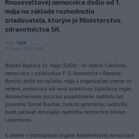
Rooseveltovej nemocnice došlo od 1.
mája na základe rozhodnutia
zriaďovateľa, ktorým je Ministerstvo
zdravotníctva SR.
Autor
TASR
15. mája 2026 16:26
Banská Bystrica 15. mája (TASR) - Vo vedení Fakultnej
nemocnice s poliklinikou F. D. Roosevelta v Banskej
Bystrici došlo od začiatku mája k organizačnej zmene vo
vedení, nemocnica má nový kolektívny štatutárny orgán.
Novovytvorenou pozíciou projektového riaditeľa bol
poverený Tomáš Rusiňák, funkciu generálnej riaditeľky
bude zastávať doterajšia riaditeľka nemocnice Miriam
Lapuníková.
K zmene v štatutárnom orgáne Rooseveltovej nemocnice