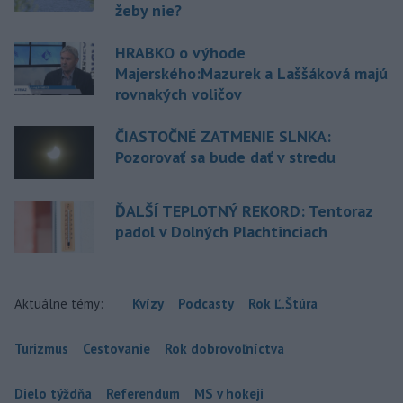
žeby nie?
HRABKO o výhode
Majerského:Mazurek a Laššáková majú
rovnakých voličov
ČIASTOČNÉ ZATMENIE SLNKA:
Pozorovať sa bude dať v stredu
ĎALŠÍ TEPLOTNÝ REKORD: Tentoraz
padol v Dolných Plachtinciach
Aktuálne témy:
Kvízy
Podcasty
Rok Ľ.Štúra
Turizmus
Cestovanie
Rok dobrovoľníctva
Dielo týždňa
Referendum
MS v hokeji