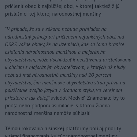
pričleniť obec k najbližšej obci, v ktorej taktiež žijú
príslušníci tej-ktorej národnostnej menšiny.
"V prípade, že sa v zákone nebude prihliadať na
národnostný princíp pri pričlenení nefunkčných obcí, má
OSRS vážne obavy, že na územiach, kde sa lámu hranice
osídlenia národnostnou menšinou a majoritným
obyvateľstvom, môže dochádzať k necitlivému pričleňovaniu
k obciam s majoritným obyvateľstvom, v ktorých už nikdy
nebudú mať národnostné menšiny nad 20 percent
obyvateľstva, čím menšinové obyvateľstvo stratí práva na
používanie svojho jazyka v úradnom styku, vo verejnom
priestore a tak ďalej,"
uviedol Medviď. Znamenalo by to
podľa neho podporu asimilácie, s ktorou žiadna
národnostná menšina nemôže súhlasiť.
Témou rokovania rusínskej platformy boli aj priority
v rámci financovania kultúry národnostnej menšiny