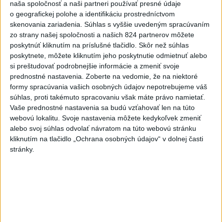
naša spoločnosť a naši partneri používať presné údaje
pred teplom
o geografickej polohe a identifikáciu prostredníctvom
dnes 19:28
skenovania zariadenia. Súhlas s vyššie uvedeným spracúvaním
zo strany našej spoločnosti a našich 824 partnerov môžete
SMRŤ V HORÁCH: V Západných
poskytnúť kliknutím na príslušné tlačidlo. Skôr než súhlas
Tatrách zomrel 76-ročný turista
poskytnete, môžete kliknutím jeho poskytnutie odmietnuť alebo
dnes 20:04
si preštudovať podrobnejšie informácie a zmeniť svoje
prednostné nastavenia.
Zoberte na vedomie, že na niektoré
ZÁCHRANÁRI V AKCII: Pomáhali
formy spracúvania vašich osobných údajov nepotrebujeme váš
dvom poľským turistkám, obe
súhlas, proti takémuto spracovaniu však máte právo namietať.
Vaše prednostné nastavenia sa budú vzťahovať len na túto
utrpeli úrazy
webovú lokalitu. Svoje nastavenia môžete kedykoľvek zmeniť
dnes 18:39
alebo svoj súhlas odvolať návratom na túto webovú stránku
VODIČI, POZOR: Festival
kliknutím na tlačidlo „Ochrana osobných údajov“ v dolnej časti
stránky.
Lovestream spôsobuje v
Bratislave kolóny
dnes 17:01
NEŠŤASTNÝ PÁD:Záchranári
pomáhali 25-ročnej žene,
skončila v nemocnici