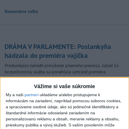
Komunálne voľby
DRÁMA V PARLAMENTE: Poslankyňa
hádzala do premiéra vajíčka
Predsedajúci nariadil prerušenie priameho prenosu, zatiaľ čo
bezpečnostná služba sa ponáhľala ochrániť premiéra.
dnes 20:16
Vážime si vaše súkromie
Typ dronu, ktorý vybuchol v
My a naši
partneri
ukladáme a/alebo pristupujeme k
Bulharsku, využíva ukrajinská
informáciám na zariadení, napríklad pomocou súborov cookies,
armáda
a spracúvame osobné údaje, ako sú jedinečné identifikátory a
aktualizované
dnes 18:43
,
dnes 19:29
štandardné informácie odosielané zariadením na
personalizovanú reklamu a obsah, meranie reklamy a obsahu,
POZOR NA HARÚČAVY: SHMÚ
prieskumy publika a vývoj služieb.
S vaším povolením môže
vydalo výstrahy prvého stupňa