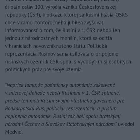
či plán osláv 100. výročia vzniku Československej
republiky (ČSR), k odkazu ktorej sa Rusíni hlásia. OSRS
chce v rámci tohtoročného jubilea zvyšovať
informovanosť o tom, že Rusíni v 1. ČSR neboli len
jednou z národnostných menšín, ktorá sa ocitla
v hraniciach novovzniknutého štátu. Politická
reprezentácia Rusínov sama usilovala o pripojenie
rusínskych území k ČSR spolu s vydobytím si osobitých
politických práv pre svoje územia.
"Napriek tomu, že podmienky autonómie zakotvené
v mierovej dohode neboli Rusínom v 1. ČSR splnené,
predsa len mali Rusíni svojho vlastného guvernéra pre
Podkarpatskú Rus, politickú reprezentáciu a prísľub
naplnenia autonómie. Rusíni tak boli spolu bratskými
národmi Čechov a Slovákov štátotvorným národom,"
uviedol
Medviď.