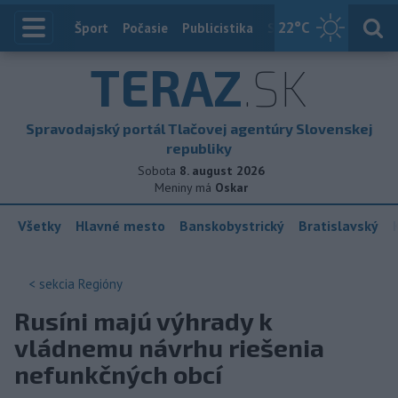
22
°C
Index
Šport
Počasie
Publicistika
Slovensko
Zahranič
TERAZ
.SK
Spravodajský portál Tlačovej agentúry Slovenskej
republiky
Sobota
8. august 2026
Meniny má
Oskar
Všetky
Hlavné mesto
Banskobystrický
Bratislavský
< sekcia
Regióny
Rusíni majú výhrady k
vládnemu návrhu riešenia
nefunkčných obcí