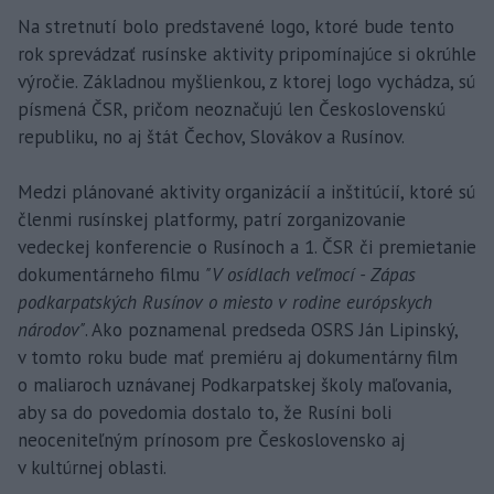
Na stretnutí bolo predstavené logo, ktoré bude tento
rok sprevádzať rusínske aktivity pripomínajúce si okrúhle
výročie. Základnou myšlienkou, z ktorej logo vychádza, sú
písmená ČSR, pričom neoznačujú len Československú
republiku, no aj štát Čechov, Slovákov a Rusínov.
Medzi plánované aktivity organizácií a inštitúcií, ktoré sú
členmi rusínskej platformy, patrí zorganizovanie
vedeckej konferencie o Rusínoch a 1. ČSR či premietanie
dokumentárneho filmu
"V osídlach veľmocí - Zápas
podkarpatských Rusínov o miesto v rodine európskych
národov"
. Ako poznamenal predseda OSRS Ján Lipinský,
v tomto roku bude mať premiéru aj dokumentárny film
o maliaroch uznávanej Podkarpatskej školy maľovania,
aby sa do povedomia dostalo to, že Rusíni boli
neoceniteľným prínosom pre Československo aj
v kultúrnej oblasti.