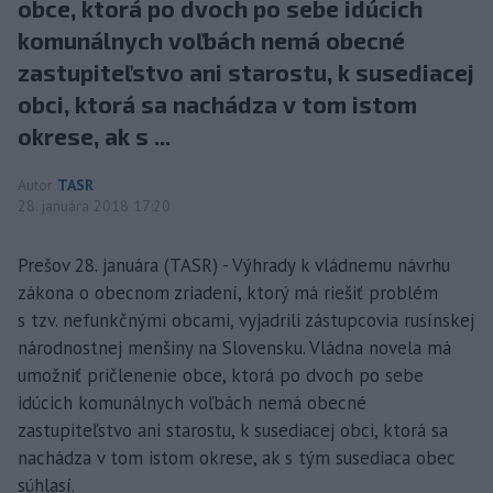
obce, ktorá po dvoch po sebe idúcich
komunálnych voľbách nemá obecné
zastupiteľstvo ani starostu, k susediacej
obci, ktorá sa nachádza v tom istom
okrese, ak s ...
Autor
TASR
28. januára 2018 17:20
Prešov 28. januára (TASR) - Výhrady k vládnemu návrhu
zákona o obecnom zriadení, ktorý má riešiť problém
s tzv. nefunkčnými obcami, vyjadrili zástupcovia rusínskej
národnostnej menšiny na Slovensku. Vládna novela má
umožniť pričlenenie obce, ktorá po dvoch po sebe
idúcich komunálnych voľbách nemá obecné
zastupiteľstvo ani starostu, k susediacej obci, ktorá sa
nachádza v tom istom okrese, ak s tým susediaca obec
súhlasí.