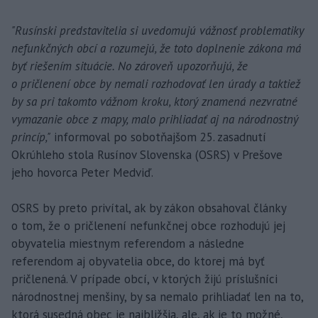
"Rusínski predstavitelia si uvedomujú vážnosť problematiky
nefunkčných obcí a rozumejú, že toto doplnenie zákona má
byť riešením situácie. No zároveň upozorňujú, že
o pričlenení obce by nemali rozhodovať len úrady a taktiež
by sa pri takomto vážnom kroku, ktorý znamená nezvratné
vymazanie obce z mapy, malo prihliadať aj na národnostný
princíp,"
informoval po sobotňajšom 25. zasadnutí
Okrúhleho stola Rusínov Slovenska (OSRS) v Prešove
jeho hovorca Peter Medviď.
OSRS by preto privítal, ak by zákon obsahoval články
o tom, že o pričlenení nefunkčnej obce rozhodujú jej
obyvatelia miestnym referendom a následne
referendom aj obyvatelia obce, do ktorej má byť
pričlenená. V prípade obcí, v ktorých žijú príslušníci
národnostnej menšiny, by sa nemalo prihliadať len na to,
ktorá susedná obec je najbližšia, ale, ak je to možné,