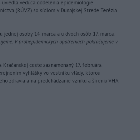
o uviedla vedúca oddelenia epidemiológie
níctva (RÚVZ) so sídlom v Dunajskej Strede Terézia
 jednej osoby 14. marca a u dvoch osôb 17. marca.
dujeme. V protiepidemických opatreniach pokračujeme v
na Kračanskej ceste zaznamenaný 17. februára.
erejnením vyhlášky vo vestníku vlády, ktorou
ného zdravia a na predchádzanie vzniku a šíreniu VHA.