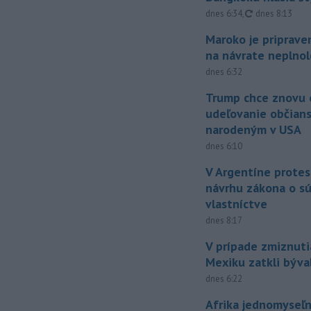
aktualizované
dnes 6:34
,
dnes 8:13
Maroko je priprave
na návrate neplno
dnes 6:32
Trump chce znovu 
udeľovanie občian
narodeným v USA
dnes 6:10
V Argentíne protes
návrhu zákona o 
vlastníctve
dnes 8:17
V prípade zmiznuti
Mexiku zatkli býv
dnes 6:22
Afrika jednomyseľn