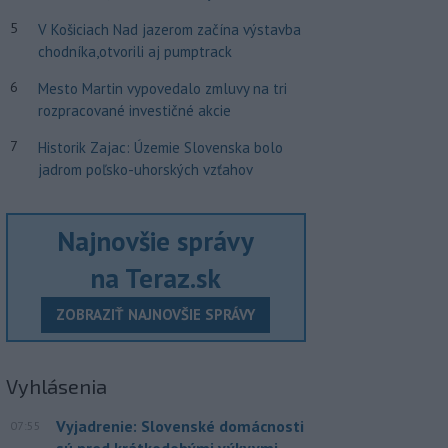
5
V Košiciach Nad jazerom začína výstavba
chodníka,otvorili aj pumptrack
6
Mesto Martin vypovedalo zmluvy na tri
rozpracované investičné akcie
7
Historik Zajac: Územie Slovenska bolo
jadrom poľsko-uhorských vzťahov
Najnovšie správy
na Teraz.sk
ZOBRAZIŤ NAJNOVŠIE SPRÁVY
Vyhlásenia
Vyjadrenie: Slovenské domácnosti
07:55