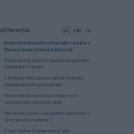
ajčítanejšie
6h
24h
7d
Kruhová križovatka v Poprade v smere z
Hozelca bude hotová budúci rok
Prešovský kraj vyzýva k využitiu bezplatného
parkoviska v Tatrách
V Košiciach Nad jazerom začína výstavba
chodníka,otvorili aj pumptrack
Mesto Martin vypovedalo zmluvy na tri
rozpracované investičné akcie
Pokračoval proces s advokátmi zadržanými v
rámci akcie Corrumpere 2
V časti Košice-Krásna otvorili park