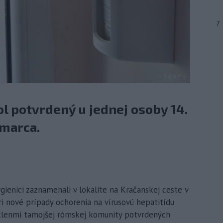
7
l potvrdený u jednej osoby 14.
 marca.
gienici zaznamenali v lokalite na Kračanskej ceste v
ri nové prípady ochorenia na vírusovú hepatitídu
 členmi tamojšej rómskej komunity potvrdených