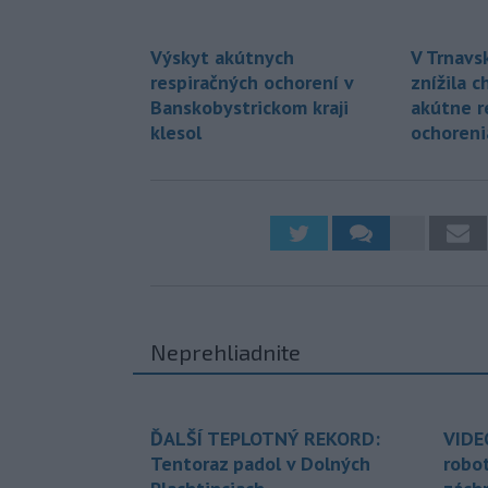
Výskyt akútnych
V Trnavs
respiračných ochorení v
znížila 
Banskobystrickom kraji
akútne r
klesol
ochoreni
Neprehliadnite
ĎALŠÍ TEPLOTNÝ REKORD:
VIDE
Tentoraz padol v Dolných
robo