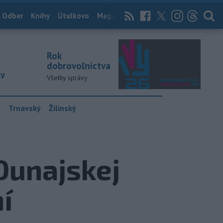
 Odber
Knihy
Útulkovo
Magazín
News Now
Archív
TASR
Rok
dobrovoľníctva
ky
Všetky správy
y
Trnavský
Žilinský
Dunajskej
í