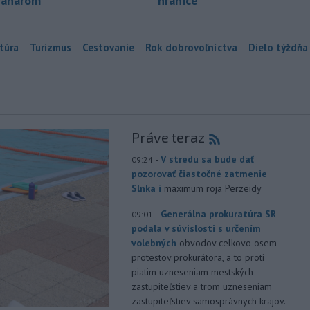
ranárom
hranice
túra
Turizmus
Cestovanie
Rok dobrovoľníctva
Dielo týždňa
Práve teraz
-
V stredu sa bude dať
09:24
pozorovať čiastočné zatmenie
Slnka i
maximum roja Perzeidy
-
Generálna prokuratúra SR
09:01
podala v súvislosti s určením
volebných
obvodov celkovo osem
protestov prokurátora, a to proti
piatim uzneseniam mestských
zastupiteľstiev a trom uzneseniam
zastupiteľstiev samosprávnych krajov.