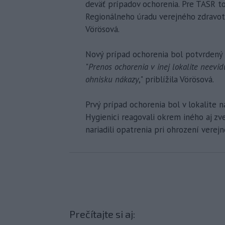
deväť prípadov ochorenia. Pre TASR t
Regionálneho úradu verejného zdravot
Vörösová.
Nový prípad ochorenia bol potvrdený u
"
Prenos ochorenia v inej lokalite neevi
ohnisku nákazy
," priblížila Vörösová.
Prvý prípad ochorenia bol v lokalite 
Hygienici reagovali okrem iného aj zv
nariadili opatrenia pri ohrození verej
Prečítajte si aj: