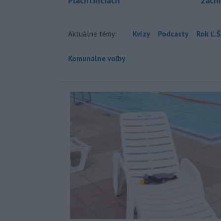
Plachtinciach
zách
Aktuálne témy:
Kvízy
Podcasty
Rok Ľ.Š
Komunálne voľby