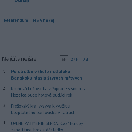
Dunaji
Referendum
MS v hokeji
Najčítanejšie
6h
24h
7d
Po streľbe v škole neďaleko
1
Bangkoku hlásia štyroch mŕtvych
2
Kruhová križovatka v Poprade v smere z
Hozelca bude hotová budúci rok
3
Prešovský kraj vyzýva k využitiu
bezplatného parkoviska v Tatrách
4
ÚPLNÉ ZATMENIE SLNKA: Časť Európy
zahalí tma, hrozia dôsledky