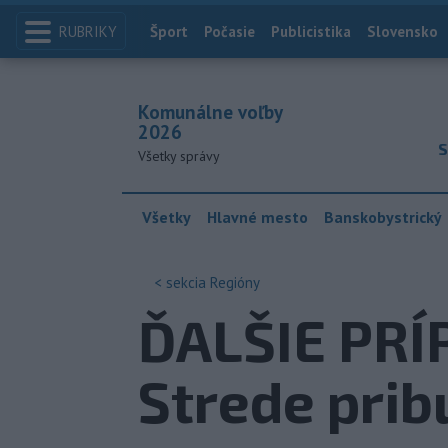
RUBRIKY
Index
Šport
Počasie
Publicistika
Slovensko
Komunálne voľby
2026
S
Všetky správy
Všetky
Hlavné mesto
Banskobystrický
< sekcia
Regióny
ĎALŠIE PRÍ
Strede prib