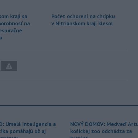
kom kraji sa
Počet ochorení na chrípku
chorobnosť na
v Nitrianskom kraji klesol
espiračné
a
O: Umelá inteligencia a
NOVÝ DOMOV: Medveď Artu
tika pomáhajú už aj
košickej zoo odchádza za