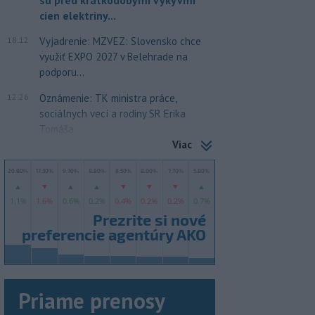
sú pred krátkodobými výkyvmi
cien elektriny...
18:12
Vyjadrenie: MZVEZ: Slovensko chce
využiť EXPO 2027 v Belehrade na
podporu...
12:26
Oznámenie: TK ministra práce,
sociálnych vecí a rodiny SR Erika
Tomáša
Viac
Priame prenosy