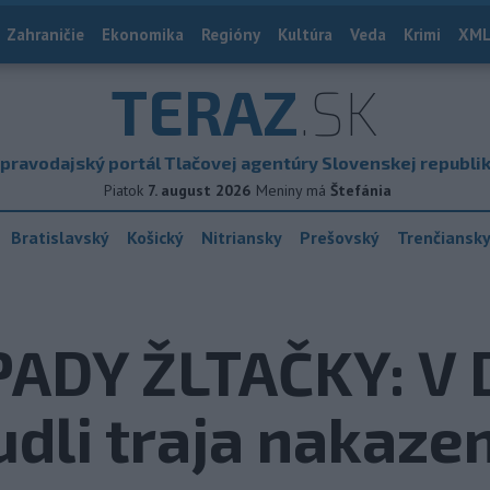
Zahraničie
Ekonomika
Regióny
Kultúra
Veda
Krimi
XML
TERAZ
.SK
pravodajský portál Tlačovej agentúry Slovenskej republi
Piatok
7. august 2026
Meniny má
Štefánia
Bratislavský
Košický
Nitriansky
Prešovský
Trenčiansk
PADY ŽLTAČKY: V 
udli traja nakazen