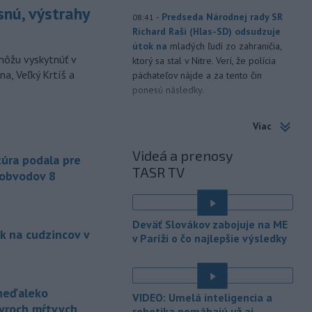
snú, výstrahy
-
Predseda Národnej rady SR
08:41
Richard Raši (Hlas-SD) odsudzuje
útok na
mladých ľudí zo zahraničia,
môžu vyskytnúť v
ktorý sa stal v Nitre. Verí, že polícia
a, Veľký Krtíš a
páchateľov nájde a za tento čin
ponesú následky.
-
Teploty na Slovensku v
08:08
Viac
piatok klesnú. Výstrahy prvého
stupňa platia
len pre južné okresy.
Videá a prenosy
úra podala pre
Informuje o tom Slovenský
TASR TV
hydrometeorologický ústav (SHMÚ) na
 obvodov 8
svojom webe. V Košickom kraji varuje
pred silným vetrom.
Deväť Slovákov zabojuje na ME
-
Japonsko nariadilo evakuáciu
07:10
k na cudzincov v
v Paríži o čo najlepšie výsledky
približne 260.000 obyvateľov
juhozápadných častí krajiny v dôsledku
tajfúnu Dolphin, ktorý sa k tomuto
regiónu pomaly približuje. Úrady
 neďaleko
VIDEO: Umelá inteligencia a
zároveň v piatok zrušili viac ako 500
tyroch mŕtvych
robotika pomáhajú už aj