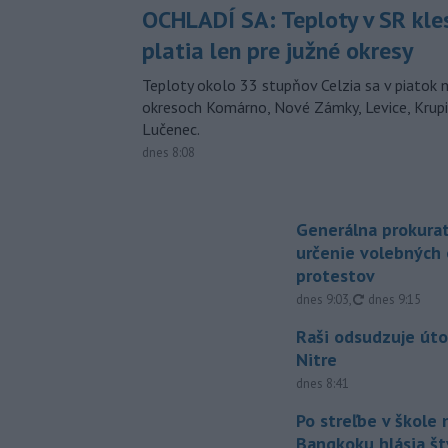
OCHLADÍ SA: Teploty v SR kle
platia len pre južné okresy
Teploty okolo 33 stupňov Celzia sa v piatok 
okresoch Komárno, Nové Zámky, Levice, Krupin
Lučenec.
dnes 8:08
Generálna prokurat
určenie volebných
protestov
aktualizované
dnes 9:03
,
dnes 9:15
Raši odsudzuje úto
Nitre
dnes 8:41
Po streľbe v škole
Bangkoku hlásia š