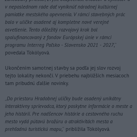
v neposlednom rade dať vyniknúť národnej kultúrnej
pamiatke mestského opevnenia. V rámci stavebných prác
bolo v uličke osadené aj kompletne nové verejné
osvetlenie. Tento dôležitý rozvojový krok bol
spolufinancovaný z fondov Európskej únie v rámci
programu Interreg Poľsko - Slovensko 2021 - 2027
,“
povedala Tökölyová.
Ukončením samotnej stavby sa podľa jej slov rozvoj
tejto lokality nekončí. V priebehu najbližších mesiacoch
tam pribudnú ďalšie novinky.
„
Do priestoru Hradobnej uličky bude osadený unikátny
interaktívny sprievodca, ktorý poskytne informácie o meste a
jeho histórii. Pre nadšencov histórie a cestovného ruchu
mesto vydá pútavú brožúru o atraktivitách mesta a
prehľadnú turistickú mapu
,“ priblížila Tökölyová.