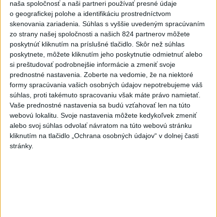
naša spoločnosť a naši partneri používať presné údaje
Najčítanejšie
o geografickej polohe a identifikáciu prostredníctvom
skenovania zariadenia. Súhlas s vyššie uvedeným spracúvaním
6h
24h
7d
zo strany našej spoločnosti a našich 824 partnerov môžete
poskytnúť kliknutím na príslušné tlačidlo. Skôr než súhlas
POŽIAR PRI BRATISLAVE: Plamene pohltili
1
poskytnete, môžete kliknutím jeho poskytnutie odmietnuť alebo
skládku odpadu
si preštudovať podrobnejšie informácie a zmeniť svoje
prednostné nastavenia.
Zoberte na vedomie, že na niektoré
2
Po streľbe v škole neďaleko Bangkoku hlásia štyroch
formy spracúvania vašich osobných údajov nepotrebujeme váš
súhlas, proti takémuto spracovaniu však máte právo namietať.
mŕtvych
Vaše prednostné nastavenia sa budú vzťahovať len na túto
3
Horúčavy vystriedajú búrky: Výstrahy vydali vo viacerých
webovú lokalitu. Svoje nastavenia môžete kedykoľvek zmeniť
alebo svoj súhlas odvolať návratom na túto webovú stránku
okresoch
kliknutím na tlačidlo „Ochrana osobných údajov“ v dolnej časti
4
Kruhová križovatka v Poprade v smere z Hozelca bude
stránky.
hotová budúci rok
5
ČIASTOČNÉ ZATMENIE SLNKA: Pozorovať sa bude dať v
stredu
6
ÚPLNÉ ZATMENIE SLNKA: Časť Európy zahalí tma,