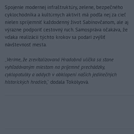
Spojenie modernej infraštruktúry, zelene, bezpečného
cyklochodníka a kultúrnych aktivít má podľa nej za cieľ
nielen spríjemniť každodenný život Sabinovčanom, ale aj
výrazne podporiť cestovný ruch. Samospráva očakáva, že
vďaka realizácii týchto krokov sa podarí zvýšiť
návštevnosť mesta.
„
Veríme, že zrevitalizovaná Hradobná ulička sa stane
vyhľadávaným miestom na príjemné prechádzky,
cyklopotulky a oddych v obklopení našich jedinečných
historických hradieb
,“ dodala Tökölyová.