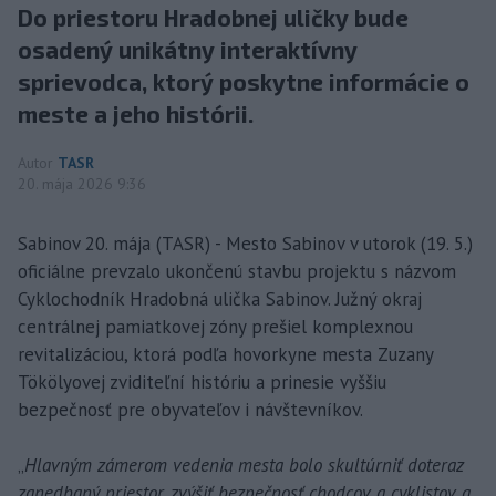
Do priestoru Hradobnej uličky bude
osadený unikátny interaktívny
sprievodca, ktorý poskytne informácie o
meste a jeho histórii.
Autor
TASR
20. mája 2026 9:36
Sabinov 20. mája (TASR) - Mesto Sabinov v utorok (19. 5.)
oficiálne prevzalo ukončenú stavbu projektu s názvom
Cyklochodník Hradobná ulička Sabinov. Južný okraj
centrálnej pamiatkovej zóny prešiel komplexnou
revitalizáciou, ktorá podľa hovorkyne mesta Zuzany
Tökölyovej zviditeľní históriu a prinesie vyššiu
bezpečnosť pre obyvateľov i návštevníkov.
„
Hlavným zámerom vedenia mesta bolo skultúrniť doteraz
zanedbaný priestor, zvýšiť bezpečnosť chodcov a cyklistov a