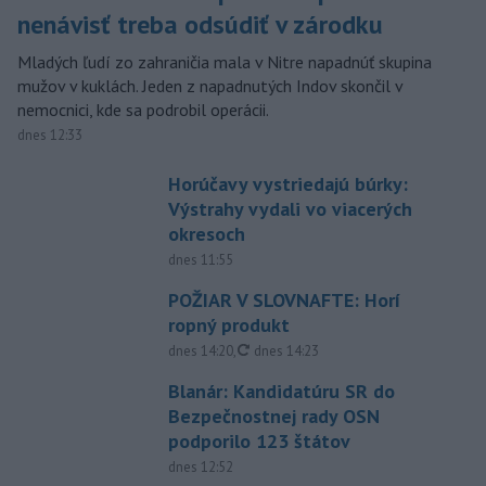
nenávisť treba odsúdiť v zárodku
Mladých ľudí zo zahraničia mala v Nitre napadnúť skupina
mužov v kuklách. Jeden z napadnutých Indov skončil v
nemocnici, kde sa podrobil operácii.
dnes 12:33
Horúčavy vystriedajú búrky:
Výstrahy vydali vo viacerých
okresoch
dnes 11:55
POŽIAR V SLOVNAFTE: Horí
ropný produkt
aktualizované
dnes 14:20
,
dnes 14:23
Blanár: Kandidatúru SR do
Bezpečnostnej rady OSN
podporilo 123 štátov
dnes 12:52