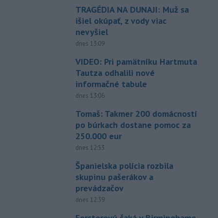
TRAGÉDIA NA DUNAJI: Muž sa
išiel okúpať, z vody viac
nevyšiel
dnes 13:09
VIDEO: Pri pamätníku Hartmuta
Tautza odhalili nové
informačné tabule
dnes 13:06
Tomaš: Takmer 200 domácností
po búrkach dostane pomoc za
250.000 eur
dnes 12:53
Španielska polícia rozbila
skupinu pašerákov a
prevádzačov
dnes 12:39
Forsterovú čaká v Birminghame