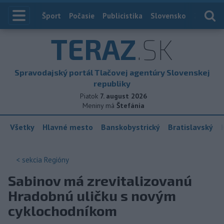
Index
Šport
Počasie
Publicistika
Slovensko
Zahranič
TERAZ
.SK
Spravodajský portál Tlačovej agentúry Slovenskej
republiky
Piatok
7. august 2026
Meniny má
Štefánia
Všetky
Hlavné mesto
Banskobystrický
Bratislavský
< sekcia
Regióny
Sabinov má zrevitalizovanú
Hradobnú uličku s novým
cyklochodníkom