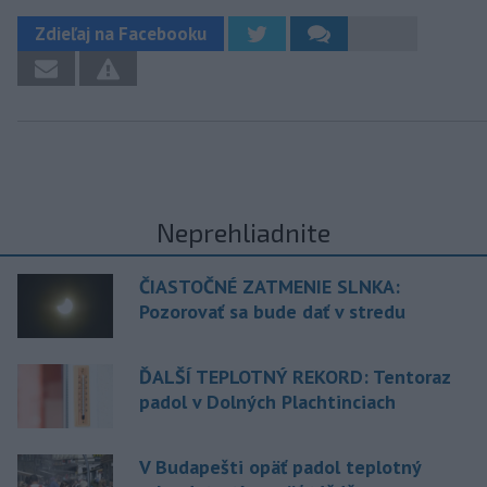
Zdieľaj na Facebooku
Neprehliadnite
ČIASTOČNÉ ZATMENIE SLNKA:
Pozorovať sa bude dať v stredu
ĎALŠÍ TEPLOTNÝ REKORD: Tentoraz
padol v Dolných Plachtinciach
V Budapešti opäť padol teplotný