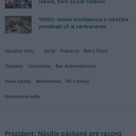
rekord, tretí za päť týždňov
VIDEO: Umelá inteligencia a robotika
pomáhajú už aj záchranárom
Aktuálne témy:
Kvízy
Podcasty
Rok Ľ.Štúra
Turizmus
Cestovanie
Rok dobrovoľníctva
Dielo týždňa
Referendum
MS v hokeji
Komunálne voľby
Prezident: Násilie páchané pre rasovú