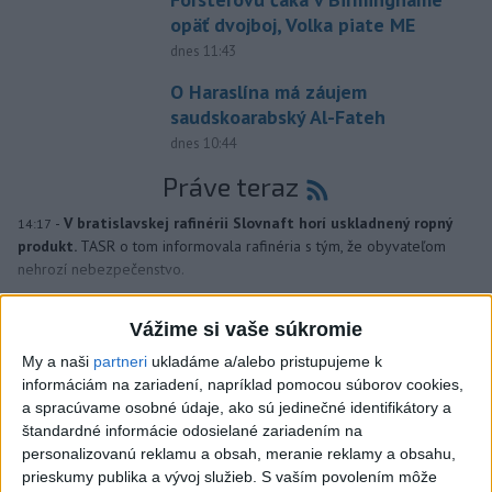
opäť dvojboj, Volka piate ME
dnes 11:43
O Haraslína má záujem
saudskoarabský Al-Fateh
dnes 10:44
Práve teraz
-
V bratislavskej rafinérii Slovnaft horí uskladnený ropný
14:17
produkt.
TASR o tom informovala rafinéria s tým, že obyvateľom
nehrozí nebezpečenstvo.
Viac
Vážime si vaše súkromie
Videá a prenosy TASR TV
My a naši
partneri
ukladáme a/alebo pristupujeme k
informáciám na zariadení, napríklad pomocou súborov cookies,
Deväť Slovákov zabojuje na ME v Paríži
a spracúvame osobné údaje, ako sú jedinečné identifikátory a
o čo najlepšie výsledky
štandardné informácie odosielané zariadením na
personalizovanú reklamu a obsah, meranie reklamy a obsahu,
prieskumy publika a vývoj služieb.
S vaším povolením môže
Viac