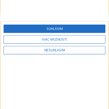
Na Ladies Slovak Golf Open sa
predstaví 126 hráčok z vyše 30 krajín
dnes 14:20
SÚHLASÍM
Ladies Slovak Golf Open 2026
VIAC MOŽNOSTÍ
dnes 14:16
NESÚHLASÍM
Neprehliadnite
Slovensko trápi sucho: V prírode sa
prejavuje viacerými spôsobmi
Podvodníci majú novú stratégiu,
nenechajte sa nachytať