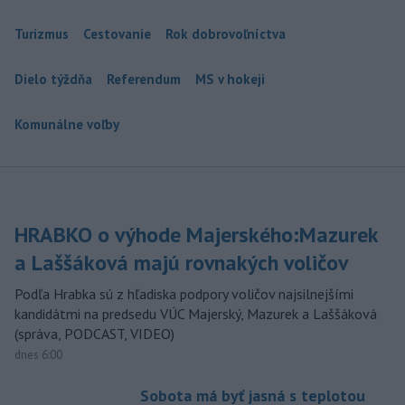
Turizmus
Cestovanie
Rok dobrovoľníctva
Dielo týždňa
Referendum
MS v hokeji
Komunálne voľby
HRABKO o výhode Majerského:Mazurek
a Laššáková majú rovnakých voličov
Podľa Hrabka sú z hľadiska podpory voličov najsilnejšími
kandidátmi na predsedu VÚC Majerský, Mazurek a Laššáková
(správa, PODCAST, VIDEO)
dnes 6:00
Sobota má byť jasná s teplotou