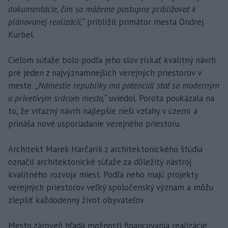
dokumentácie, čím sa môžeme postupne približovať k
plánovanej realizácii,“
priblížil primátor mesta Ondrej
Kurbel.
Cieľom súťaže bolo podľa jeho slov získať kvalitný návrh
pre jeden z najvýznamnejších verejných priestorov v
meste.
„Námestie republiky má potenciál stať sa moderným
a prívetivým srdcom mesta,“
uviedol. Porota poukázala na
to, že víťazný návrh najlepšie rieši vzťahy v území a
prináša nové usporiadanie verejného priestoru.
Architekt Marek Harčarík z architektonického štúdia
označil architektonické súťaže za dôležitý nástroj
kvalitného rozvoja miest. Podľa neho majú projekty
verejných priestorov veľký spoločenský význam a môžu
zlepšiť každodenný život obyvateľov.
Mesto zároveň hľadá možnosti financovania realizácie