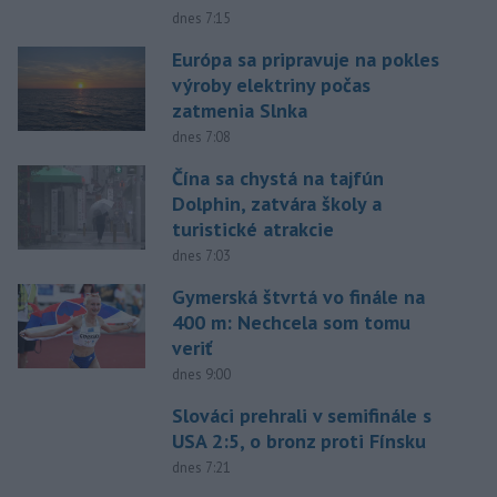
dnes 7:15
Európa sa pripravuje na pokles
výroby elektriny počas
zatmenia Slnka
dnes 7:08
Čína sa chystá na tajfún
Dolphin, zatvára školy a
turistické atrakcie
dnes 7:03
Gymerská štvrtá vo finále na
400 m: Nechcela som tomu
veriť
dnes 9:00
Slováci prehrali v semifinále s
USA 2:5, o bronz proti Fínsku
dnes 7:21