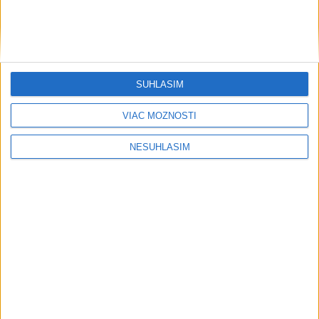
....
SÚHLASÍM
VIAC MOŽNOSTÍ
NESÚHLASÍM
....