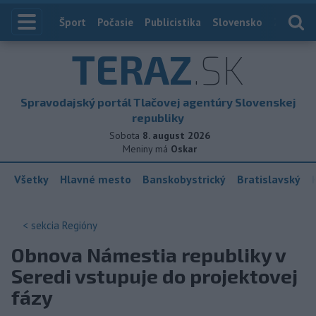
Index
Šport
Počasie
Publicistika
Slovensko
Zahranič
TERAZ
.SK
Spravodajský portál Tlačovej agentúry Slovenskej
republiky
Sobota
8. august 2026
Meniny má
Oskar
Všetky
Hlavné mesto
Banskobystrický
Bratislavský
< sekcia
Regióny
Obnova Námestia republiky v
Seredi vstupuje do projektovej
fázy