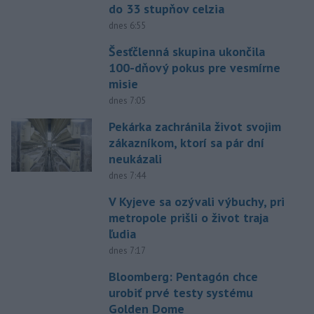
do 33 stupňov celzia
dnes 6:55
Šesťčlenná skupina ukončila
100-dňový pokus pre vesmírne
misie
dnes 7:05
Pekárka zachránila život svojim
zákazníkom, ktorí sa pár dní
neukázali
dnes 7:44
V Kyjeve sa ozývali výbuchy, pri
metropole prišli o život traja
ľudia
dnes 7:17
Bloomberg: Pentagón chce
urobiť prvé testy systému
Golden Dome