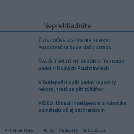
Neprehliadnite
ČIASTOČNÉ ZATMENIE SLNKA:
Pozorovať sa bude dať v stredu
ĎALŠÍ TEPLOTNÝ REKORD: Tentoraz
padol v Dolných Plachtinciach
V Budapešti opäť padol teplotný
rekord, tretí za päť týždňov
VIDEO: Umelá inteligencia a robotika
pomáhajú už aj záchranárom
Aktuálne témy:
Kvízy
Podcasty
Rok Ľ.Štúra