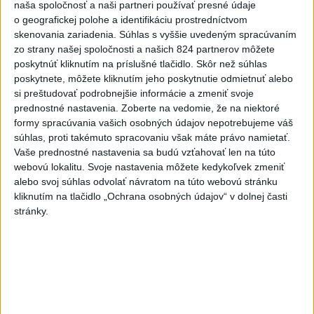
ÚPLNÉ ZATMENIE SLNKA: Časť Európy
1
naša spoločnosť a naši partneri používať presné údaje
o geografickej polohe a identifikáciu prostredníctvom
zahalí tma, hrozia dôsledky
skenovania zariadenia. Súhlas s vyššie uvedeným spracúvaním
zo strany našej spoločnosti a našich 824 partnerov môžete
2
Obranca Kaša dostal od Žiliny povolenie hľadať si nový
poskytnúť kliknutím na príslušné tlačidlo. Skôr než súhlas
klub
poskytnete, môžete kliknutím jeho poskytnutie odmietnuť alebo
si preštudovať podrobnejšie informácie a zmeniť svoje
3
ČIASTOČNÉ ZATMENIE SLNKA: Pozorovať sa bude dať v
prednostné nastavenia.
Zoberte na vedomie, že na niektoré
stredu
formy spracúvania vašich osobných údajov nepotrebujeme váš
súhlas, proti takémuto spracovaniu však máte právo namietať.
4
V časti Košice-Krásna otvorili park pomenovaný po
Vaše prednostné nastavenia sa budú vzťahovať len na túto
kňazovi Semivanovi
webovú lokalitu. Svoje nastavenia môžete kedykoľvek zmeniť
alebo svoj súhlas odvolať návratom na túto webovú stránku
5
Prešovský kraj vyzýva k využitiu bezplatného parkoviska v
kliknutím na tlačidlo „Ochrana osobných údajov“ v dolnej časti
Tatrách
stránky.
6
Kruhová križovatka v Poprade v smere z Hozelca bude
hotová budúci rok
7
Brezno obnovuje zastávky MHD