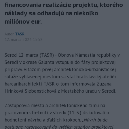
financovania realizácie projektu, ktorého
náklady sa odhadujú na niekoľko
miliónov eur.
Autor
TASR
12. marca 2026 15:58
Sereď 12. marca (TASR) - Obnova Námestia republiky v
Seredi v okrese Galanta vstupuje do fázy projektovej
prípravy. Víťazom prvej architektonicko-urbanistickej
súťaže vyhlásenej mestom sa stal bratislavský ateliér
harcarikarchitekti. TASR o tom informovala Zuzana
Hrinková Siebenstichová z Mestského úradu v Seredi.
Zástupcovia mesta a architektonického tímu na
pracovnom stretnutí v stredu (11. 3.) diskutovali o
hodnotení návrhu a ďalších krokoch.
„Návrh bude
postupne rozpracovaný do vyšších stupňov projektovej