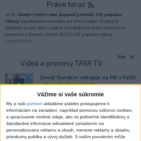
Práve teraz
-
Úrady v tomto roku doposiaľ potvrdili 241 prípadov
09:09
nákazy
západonílskou horúčkou po celej Európe. Uvádza to
týždenná správa, ktorú v piatok zverejnilo Európske centrum pre
prevenciu a kontrolu chorôb (ECDC).241 prípadov nákazy
západonílskou
Viac
Videá a prenosy TASR TV
Deväť Slovákov zabojuje na ME v Paríži
o čo najlepšie výsledky
Vážime si vaše súkromie
My a naši
partneri
ukladáme a/alebo pristupujeme k
Viac
informáciám na zariadení, napríklad pomocou súborov cookies,
Najčítanejšie
a spracúvame osobné údaje, ako sú jedinečné identifikátory a
štandardné informácie odosielané zariadením na
6h
24h
7d
personalizovanú reklamu a obsah, meranie reklamy a obsahu,
prieskumy publika a vývoj služieb.
S vaším povolením môže