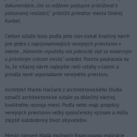
dokumentácie, čím sa môžeme postupne približovať k
plánovanej realizácii,“
priblížil primátor mesta Ondrej
Kurbel.
Cieľom súťaže bolo podľa jeho slov získať kvalitný návrh
pre jeden z najvýznamnejších verejných priestorov v
meste.
„Námestie republiky má potenciál stať sa moderným
a prívetivým srdcom mesta,“
uviedol. Porota poukázala na
to, že víťazný návrh najlepšie rieši vzťahy v území a
prináša nové usporiadanie verejného priestoru.
Architekt Marek Harčarík z architektonického štúdia
označil architektonické súťaže za dôležitý nástroj
kvalitného rozvoja miest. Podľa neho majú projekty
verejných priestorov veľký spoločenský význam a môžu
zlepšiť každodenný život obyvateľov.
Mesto zároveň hľadá možnosti financovania realizácie