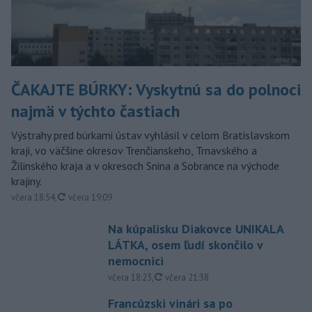
ČAKAJTE BÚRKY: Vyskytnú sa do polnoci
najmä v týchto častiach
Výstrahy pred búrkami ústav vyhlásil v celom Bratislavskom
kraji, vo väčšine okresov Trenčianskeho, Trnavského a
Žilinského kraja a v okresoch Snina a Sobrance na východe
krajiny.
aktualizované
včera 18:54
,
včera 19:09
Na kúpalisku Diakovce UNIKALA
LÁTKA, osem ľudí skončilo v
nemocnici
aktualizované
včera 18:23
,
včera 21:38
Francúzski vinári sa po