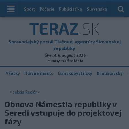
Index
Šport
Počasie
Publicistika
Slovensko
Zahranič
TERAZ
.SK
Spravodajský portál Tlačovej agentúry Slovenskej
republiky
Štvrtok
6. august 2026
Meniny má
Štefánia
Všetky
Hlavné mesto
Banskobystrický
Bratislavský
< sekcia
Regióny
Obnova Námestia republiky v
Seredi vstupuje do projektovej
fázy