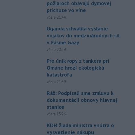
požiaroch obávajú dymovej
príchute vo víne
včera 21:44
Uganda schválila vyslanie
vojakov do medzinárodných síl
v Pásme Gazy
včera 20:49
Pre únik ropy z tankera pri
Ománe hrozí ekologická
katastrofa
včera 21:59
Ráž: Podpísali sme zmluvu k
dokumentácii obnovy hlavnej
stanice
včera 15:26
KDH žiada ministra vnútra o
vysvetlenie nákupu