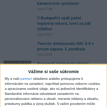
kamerových systémov
včera 17:40
V Budapešti opäť padol
teplotný rekord, tretí za päť
týždňov
včera 19:15
Twente deklasovalo DAC 6:0 v
prvom zápase 3. predkola
včera 22:03
Slovenskí hádzanári zdolali
Taliansko 38:37
Vážime si vaše súkromie
aktualizované
včera 16:28
,
včera 19:55
My a naši
partneri
ukladáme a/alebo pristupujeme k
informáciám na zariadení, napríklad pomocou súborov cookies,
Práve teraz
a spracúvame osobné údaje, ako sú jedinečné identifikátory a
-
Pri pobreží Ománu hrozí ekologická katastrofa pre únik
štandardné informácie odosielané zariadením na
21:58
čoraz
väčšieho množstva ropy z tankera, ktorý narazil na plytčinu v
personalizovanú reklamu a obsah, meranie reklamy a obsahu,
blízkosti prírodnej rezervácie.
prieskumy publika a vývoj služieb.
S vaším povolením môže