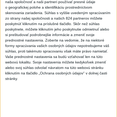
naša spoločnosť a naši partneri používať presné údaje
o geografickej polohe a identifikáciu prostredníctvom
Viac
skenovania zariadenia. Súhlas s vyššie uvedeným spracúvaním
Videá a prenosy TASR TV
zo strany našej spoločnosti a našich 824 partnerov môžete
poskytnúť kliknutím na príslušné tlačidlo. Skôr než súhlas
Deväť Slovákov zabojuje na ME v Paríži
poskytnete, môžete kliknutím jeho poskytnutie odmietnuť alebo
o čo najlepšie výsledky
si preštudovať podrobnejšie informácie a zmeniť svoje
prednostné nastavenia.
Zoberte na vedomie, že na niektoré
formy spracúvania vašich osobných údajov nepotrebujeme váš
Viac
súhlas, proti takémuto spracovaniu však máte právo namietať.
Najčítanejšie
Vaše prednostné nastavenia sa budú vzťahovať len na túto
webovú lokalitu. Svoje nastavenia môžete kedykoľvek zmeniť
6h
24h
7d
alebo svoj súhlas odvolať návratom na túto webovú stránku
kliknutím na tlačidlo „Ochrana osobných údajov“ v dolnej časti
ÚPLNÉ ZATMENIE SLNKA: Časť Európy
1
stránky.
zahalí tma, hrozia dôsledky
2
Kruhová križovatka v Poprade v smere z Hozelca bude
hotová budúci rok
3
Prešovský kraj vyzýva k využitiu bezplatného parkoviska v