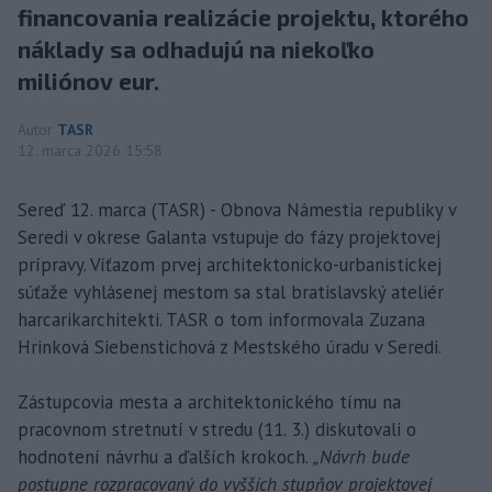
financovania realizácie projektu, ktorého
náklady sa odhadujú na niekoľko
miliónov eur.
Autor
TASR
12. marca 2026 15:58
Sereď 12. marca (TASR) - Obnova Námestia republiky v
Seredi v okrese Galanta vstupuje do fázy projektovej
prípravy. Víťazom prvej architektonicko-urbanistickej
súťaže vyhlásenej mestom sa stal bratislavský ateliér
harcarikarchitekti. TASR o tom informovala Zuzana
Hrinková Siebenstichová z Mestského úradu v Seredi.
Zástupcovia mesta a architektonického tímu na
pracovnom stretnutí v stredu (11. 3.) diskutovali o
hodnotení návrhu a ďalších krokoch.
„Návrh bude
postupne rozpracovaný do vyšších stupňov projektovej