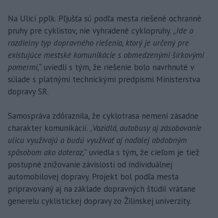
Na Ulici pplk. Pľjušťa sú podľa mesta riešené ochranné
pruhy pre cyklistov, nie vyhradené cyklopruhy.
„Ide o
rozdielny typ dopravného riešenia, ktorý je určený pre
existujúce mestské komunikácie s obmedzenými šírkovými
pomermi,“
uviedli s tým, že riešenie bolo navrhnuté v
súlade s platnými technickými predpismi Ministerstva
dopravy SR.
Samospráva zdôraznila, že cyklotrasa nemení zásadne
charakter komunikácií. „
Vozidlá, autobusy aj zásobovanie
ulicu využívajú a budú využívať aj naďalej obdobným
spôsobom ako doteraz,“
uviedla s tým, že cieľom je tiež
postupné znižovanie závislosti od individuálnej
automobilovej dopravy. Projekt bol podľa mesta
pripravovaný aj na základe dopravných štúdií vrátane
generelu cyklistickej dopravy zo Žilinskej univerzity.