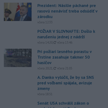
Prezident: Násilie páchané pre
rasovú nenávisť treba odsúdiť v
zárodku
včera 12:33
POŽIAR V SLOVNAFTE: Došlo k
narušeniu jednej z nádrží
aktualizované
včera 14:20
,
včera 15:46
Pri požiari lesného porastu v
Trstíne zasahuje takmer 50
hasičov
aktualizované
včera 20:21
,
včera 21:05
A. Danko vylúčil, že by sa SNS
pred voľbami spájala, avizuje
zmeny
včera 18:51
Senát USA schválil zákon o