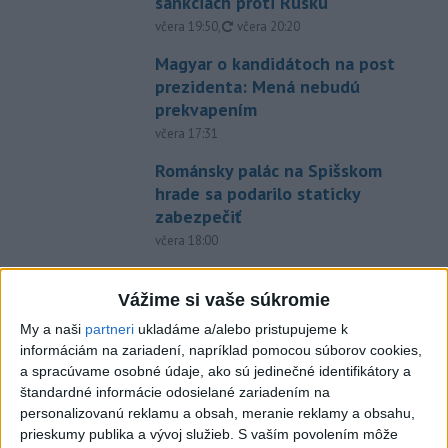
sankciách proti Rusku
aktualizované
včera 19:50
,
včera 20:20
Magyar o kandidátoch na post
prezidenta: Mená nebudú
prekvapením
včera 17:31
Románsky palác na Spišskom
hrade sa podarilo staticky
zabezpečiť
včera 18:00
Slováci získali vo Vichy bronz,
Lacko: Rastú talentovaní hráči
Vážime si vaše súkromie
včera 15:51
My a naši
partneri
ukladáme a/alebo pristupujeme k
informáciám na zariadení, napríklad pomocou súborov cookies,
Slovenky remizovali v druhom
a spracúvame osobné údaje, ako sú jedinečné identifikátory a
prípravnom dueli so Slovinkami
štandardné informácie odosielané zariadením na
2:2
personalizovanú reklamu a obsah, meranie reklamy a obsahu,
aktualizované
včera 17:13
,
včera 19:45
prieskumy publika a vývoj služieb.
S vaším povolením môže