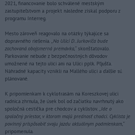
2021, financovanie bolo schválené mestským
zastupiteľstvom a projekt následne získal podporu z
programu Interreg.
Mesto zároveň reagovalo na otázky týkajúce sa
dopravného riešenia.
„Na Ulici D. Jurkoviča bude
zachovaná obojsmerná premávka,“
skonštatovalo.
Parkovanie nebude z bezpečnostných dôvodov
umožnené na tejto ulici ani na Ulici pplk. Pľjušťa.
Náhradné kapacity vznikli na Mallého ulici a ďalšie sú
plánované.
K pripomienkam k cyklotrasám na Koreszkovej ulici
radnica zhrnula, že úsek bol od začiatku navrhnutý ako
spoločná cestička pre chodcov a cyklistov.
„Ide o
spoločný priestor, v ktorom majú prednosť chodci. Cyklista je
povinný prispôsobiť svoju jazdu aktuálnym podmienkam,“
pripomenula.