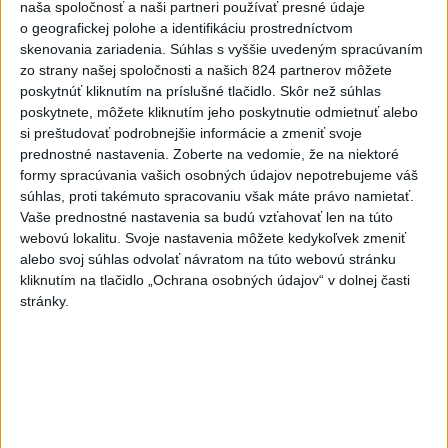
naša spoločnosť a naši partneri používať presné údaje
Práve teraz
o geografickej polohe a identifikáciu prostredníctvom
skenovania zariadenia. Súhlas s vyššie uvedeným spracúvaním
-
Taliansky tenista Matteo Arnaldi vypadol na turnaji ATP
21:30
zo strany našej spoločnosti a našich 824 partnerov môžete
Masters 1000
v Montreale už v 3. kole dvojhry.
poskytnúť kliknutím na príslušné tlačidlo. Skôr než súhlas
poskytnete, môžete kliknutím jeho poskytnutie odmietnuť alebo
Viac
si preštudovať podrobnejšie informácie a zmeniť svoje
Videá a prenosy TASR TV
prednostné nastavenia.
Zoberte na vedomie, že na niektoré
formy spracúvania vašich osobných údajov nepotrebujeme váš
Deväť Slovákov zabojuje na ME v Paríži
súhlas, proti takémuto spracovaniu však máte právo namietať.
o čo najlepšie výsledky
Vaše prednostné nastavenia sa budú vzťahovať len na túto
webovú lokalitu. Svoje nastavenia môžete kedykoľvek zmeniť
alebo svoj súhlas odvolať návratom na túto webovú stránku
Viac
kliknutím na tlačidlo „Ochrana osobných údajov“ v dolnej časti
Najčítanejšie
stránky.
6h
24h
7d
V časti Košice-Krásna otvorili park
1
pomenovaný po kňazovi Semivanovi