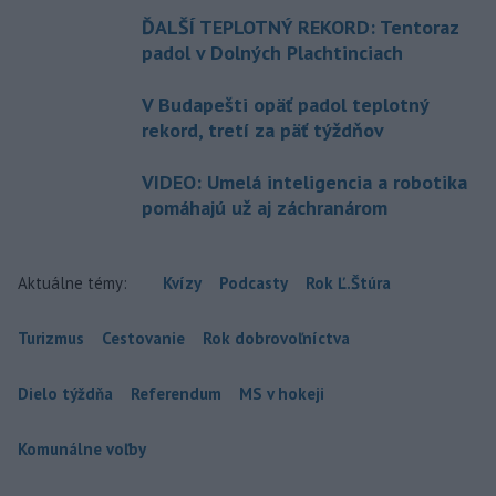
ĎALŠÍ TEPLOTNÝ REKORD: Tentoraz
padol v Dolných Plachtinciach
V Budapešti opäť padol teplotný
rekord, tretí za päť týždňov
VIDEO: Umelá inteligencia a robotika
pomáhajú už aj záchranárom
Aktuálne témy:
Kvízy
Podcasty
Rok Ľ.Štúra
Turizmus
Cestovanie
Rok dobrovoľníctva
Dielo týždňa
Referendum
MS v hokeji
Komunálne voľby