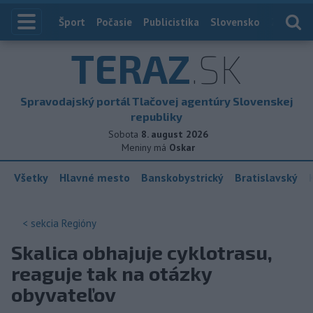
Index
Šport
Počasie
Publicistika
Slovensko
Zahranič
TERAZ
.SK
Spravodajský portál Tlačovej agentúry Slovenskej
republiky
Sobota
8. august 2026
Meniny má
Oskar
Všetky
Hlavné mesto
Banskobystrický
Bratislavský
< sekcia
Regióny
Skalica obhajuje cyklotrasu,
reaguje tak na otázky
obyvateľov