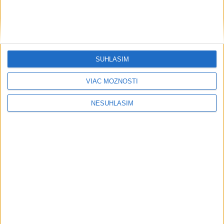
....
SÚHLASÍM
VIAC MOŽNOSTÍ
NESÚHLASÍM
....