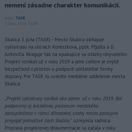
nemení zásadne charakter komunikácií.
Autor
TASR
3. júna 2026 11:09
Skalica 3. júna (TASR) - Mesto Skalica obhajuje
cyklotrasu na uliciach Koreszkova, pplk. Pľjušťa a D.
Jurkoviča. Reaguje tak na opakujúce sa otázky obyvateľov.
Projekt vznikol už v roku 2019 a jeho cieľom je zvýšiť
bezpečnosť cyklistov a podporiť udržateľné formy
dopravy. Pre TASR to uviedlo mediálne oddelenie mesta
Skalica.
„Projekt cyklotrasy vznikol ako zámer už v roku 2019. Bol
podporený aj iniciatívou poslancov mestského
zastupiteľstva v rámci dlhodobej snahy mesta postupne
prepájať jednotlivé časti Skalice,“
ozrejmila radnica.
Príprava projektovej dokumentácie sa začala v roku