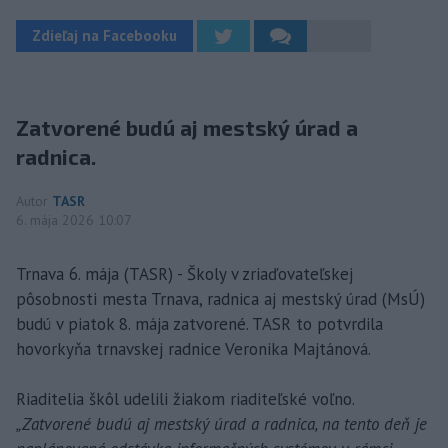
Zdieľaj na Facebooku
Zatvorené budú aj mestský úrad a
radnica.
Autor
TASR
6. mája 2026 10:07
Trnava 6. mája (TASR) - Školy v zriaďovateľskej
pôsobnosti mesta Trnava, radnica aj mestský úrad (MsÚ)
budú v piatok 8. mája zatvorené. TASR to potvrdila
hovorkyňa trnavskej radnice Veronika Majtánová.
Riaditelia škôl udelili žiakom riaditeľské voľno.
„Zatvorené budú aj mestský úrad a radnica, na tento deň je