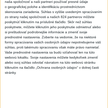
naša spoločnosť a naši partneri používať presné údaje
3
Mesto Martin vypovedalo zmluvy na tri rozpracované
o geografickej polohe a identifikáciu prostredníctvom
investičné akcie
skenovania zariadenia. Súhlas s vyššie uvedeným spracúvaním
zo strany našej spoločnosti a našich 824 partnerov môžete
4
V Košiciach Nad jazerom začína výstavba
poskytnúť kliknutím na príslušné tlačidlo. Skôr než súhlas
chodníka,otvorili aj pumptrack
poskytnete, môžete kliknutím jeho poskytnutie odmietnuť alebo
si preštudovať podrobnejšie informácie a zmeniť svoje
5
ZRÁŽKA VLAKU S AUTOM V LOZORNE: Rušňovodič jej
prednostné nastavenia.
Zoberte na vedomie, že na niektoré
už nedokázal zabrániť
formy spracúvania vašich osobných údajov nepotrebujeme váš
súhlas, proti takémuto spracovaniu však máte právo namietať.
6
Kruhová križovatka v Poprade v smere z Hozelca bude
Vaše prednostné nastavenia sa budú vzťahovať len na túto
hotová budúci rok
webovú lokalitu. Svoje nastavenia môžete kedykoľvek zmeniť
alebo svoj súhlas odvolať návratom na túto webovú stránku
7
UZAVRETÁ CESTA: Medzi Spišskou Novou Vsou a
kliknutím na tlačidlo „Ochrana osobných údajov“ v dolnej časti
Levočou sa stala nehoda
stránky.
Najnovšie správy na Teraz.sk
Vyhlásenia
Priame prenosy z Národnej rady SR