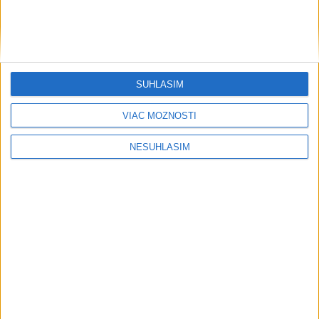
SÚHLASÍM
VIAC MOŽNOSTÍ
....
NESÚHLASÍM