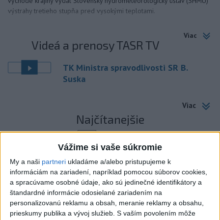
východe krajiny vydal Slovenský hydrometeorologický ústav (SHMÚ)
výstrahy tretieho stupňa pred vysokými teplotami.
Viac
Videá a prenosy TASR TV
TK Ministra spravodlivosti SR B.
Suska
Viac
Najčítanejšie
6h
24h
7d
Vážime si vaše súkromie
Český herec Vladimír Polívka odmietol
1
My a naši
partneri
ukladáme a/alebo pristupujeme k
informáciám na zariadení, napríklad pomocou súborov cookies,
zaujímavé filmové projekty
a spracúvame osobné údaje, ako sú jedinečné identifikátory a
štandardné informácie odosielané zariadením na
2
Predstavitelia Mladého Hlasu podali trestné oznámenie
personalizovanú reklamu a obsah, meranie reklamy a obsahu,
na I. Korčoka
prieskumy publika a vývoj služieb.
S vaším povolením môže