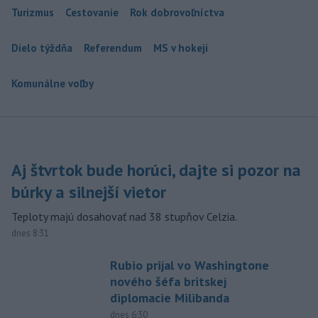
Turizmus
Cestovanie
Rok dobrovoľníctva
Dielo týždňa
Referendum
MS v hokeji
Komunálne voľby
Aj štvrtok bude horúci, dajte si pozor na
búrky a silnejší vietor
Teploty majú dosahovať nad 38 stupňov Celzia.
dnes 8:31
Rubio prijal vo Washingtone
nového šéfa britskej
diplomacie Milibanda
dnes 6:30