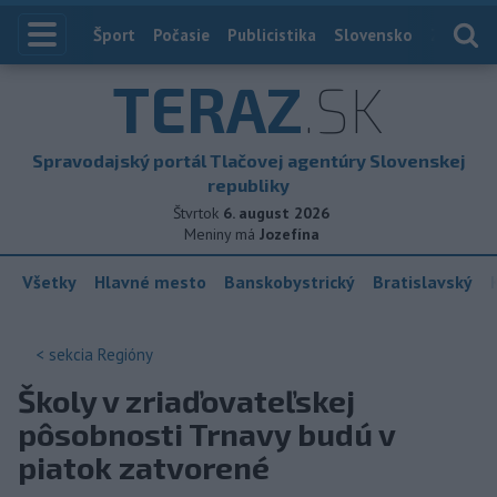
Index
Šport
Počasie
Publicistika
Slovensko
Zahranič
TERAZ
.SK
Spravodajský portál Tlačovej agentúry Slovenskej
republiky
Štvrtok
6. august 2026
Meniny má
Jozefína
Všetky
Hlavné mesto
Banskobystrický
Bratislavský
< sekcia
Regióny
Školy v zriaďovateľskej
pôsobnosti Trnavy budú v
piatok zatvorené