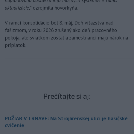
naplánovaná odstávka informačných systémov v rámci
aktualizácie,“
ozrejmila hovorkyňa.
V rámci konsolidácie bol 8. máj, Deň víťazstva nad
fašizmom, v roku 2026 zrušený ako deň pracovného
pokoja, ale sviatkom zostal a zamestnanci majú nárok na
príplatok.
Prečítajte si aj:
POŽIAR V TRNAVE: Na Strojárenskej ulici je hasičské
cvičenie