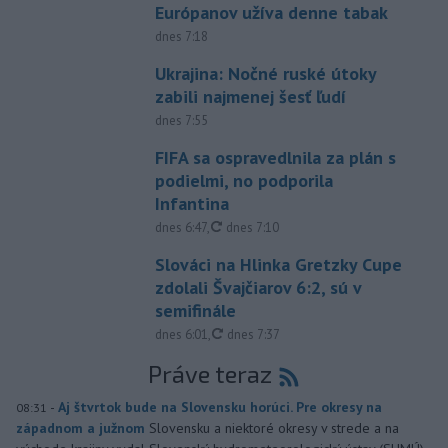
Európanov užíva denne tabak
dnes 7:18
Ukrajina: Nočné ruské útoky
zabili najmenej šesť ľudí
dnes 7:55
FIFA sa ospravedlnila za plán s
podielmi, no podporila
Infantina
aktualizované
dnes 6:47
,
dnes 7:10
Slováci na Hlinka Gretzky Cupe
zdolali Švajčiarov 6:2, sú v
semifinále
aktualizované
dnes 6:01
,
dnes 7:37
Práve teraz
-
Aj štvrtok bude na Slovensku horúci. Pre okresy na
08:31
západnom a južnom
Slovensku a niektoré okresy v strede a na