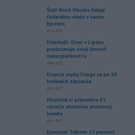
Štát Nové Mexiko žaluje
federálnu vládu v kauze
Epstein
dnes 6:06
Dobrindt: Dron v Lipsku
predstavuje novú úroveň
nebezpečenstva
dnes 6:20
Erupcia sopky Fuego sa po 50
hodinách zastavila
dnes 6:27
Hirošima si pripomína 81.
výročie zhodenia atómovej
bomby
dnes 8:42
Eurostat: Takmer 17 percent