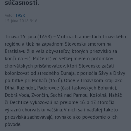
súčasnosti.
Autor
TASR
15. júna 2018 9:16
Trnava 15. júna (TASR) – V obciach a mestách trnavského
regiónu a tiež na západnom Slovensku smerom na
Bratislavu žije veľa obyvateľov, ktorých priezvisko sa
končí na –ič. Môže ísť vo veľkej miere o potomkov
chorvátskych prisťahovalcov, ktorí Slovensko začali
kolonizovať od stredného Dunaja, z poriečia Sávy a Drávy
po bitke pri Moháči (1526). Obce v Trnavskom kraji ako
Dlhá, Ružindol, Paderovce (časť Jaslovských Bohuníc),
Dobrá Voda, Zvončín, Suchá nad Parnou, Košolná, Naháč
či Dechtice vykazovali na prelome 16. a 17. storočia
výraznú chorvátsku väčšinu. V nich sa i naďalej takéto
priezviská zachovávajú, rovnako ako povedomie o ich
pôvode.