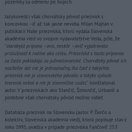
pozemky za odmenu po bojoch.
Jazykovedci však chorvátsky pôvod priezvisk s
koncovkou –ič až tak jasne nevidia. Milan Majtán v
publikácii Naše priezviská, ktorú vydala Slovenská
akadémia vied vo svojom vydavateľstve Veda, píše, že
"starobylá prípona –ovic, neskôr –ovič vyjadrovala
príslušnosť k rodine ako celku. Priezviská s touto príponou
sa často pokladajú za južnoslovanské. Chorvátsky pôvod ich
nositeľov ale nie je jednoznačný, iba časť z takýchto
priezvisk nie je slovenského pôvodu a takýto spôsob
tvorenia nebol a nie je slovenčine cudzí,“
konštatoval
autor. V priezviskách ako Stančič, Šimončič, Urbanič a
podobne však chorvátsky pôvod možno vidieť.
Databáza priezvisk na Slovensku (autor P. Ďurčo a
kolektív, Slovenská akadémia vied), ktorá popisuje stav z
roku 1995, uvádza v prípade priezviska Fančovič 253