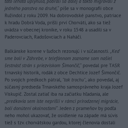
táto lehota uplynula, pobrali sa ďalej a takto migrovali z
jedného panstva na druhé,“
píše sa v monografii obce
Ružindol z roku 2009. Na dobrovodské panstvo, patriace
k hradu Dobrá Voda, prišli prví Chorváti, ako sa tiež
uvádza v obecnej kronike, v roku 1548 a usadili sa v
Paderovciach, Radošovciach a Naháči.
Balkánske korene v ľuďoch rezonujú i v súčasnosti.
„Keď
sme boli v Záhrebe, v telefónnom zozname som našiel
šestnásť strán s priezviskom Šimončič,“
povedal pre TASR
trnavský historik, rodák z obce Dechtice Jozef Šimončič.
Po svojich predkoch pátral,
"tak trochu"
, ako povedal, aj
súčasný predseda Trnavského samosprávneho kraja Jozef
Viskupič. Zostal zatiaľ iba na začiatku hľadania, ale
„predkovia sem iste neprišli v rámci prirodzenej migrácie,
boli donútení okolnosťami“
. Jeden z prameňov by podľa
neho mohol ukazovať, že osídlenie na západe má súvis
tiež s tzv. chorvátskou gardou, ktorej členovia dostali