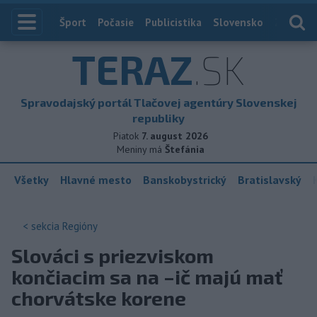
Index
Šport
Počasie
Publicistika
Slovensko
Zahranič
TERAZ
.SK
Spravodajský portál Tlačovej agentúry Slovenskej
republiky
Piatok
7. august 2026
Meniny má
Štefánia
Všetky
Hlavné mesto
Banskobystrický
Bratislavský
< sekcia
Regióny
Slováci s priezviskom
končiacim sa na –ič majú mať
chorvátske korene