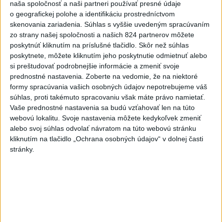
išiel okúpať, z vody viac
naša spoločnosť a naši partneri používať presné údaje
o geografickej polohe a identifikáciu prostredníctvom
nevyšiel
skenovania zariadenia. Súhlas s vyššie uvedeným spracúvaním
dnes 13:09
zo strany našej spoločnosti a našich 824 partnerov môžete
Musk: Kandidátku francúzskej
poskytnúť kliknutím na príslušné tlačidlo. Skôr než súhlas
poskytnete, môžete kliknutím jeho poskytnutie odmietnuť alebo
strany Zelených treba zastaviť
si preštudovať podrobnejšie informácie a zmeniť svoje
dnes 14:28
prednostné nastavenia.
Zoberte na vedomie, že na niektoré
formy spracúvania vašich osobných údajov nepotrebujeme váš
VIDEO: Pri pamätníku Hartmuta
súhlas, proti takémuto spracovaniu však máte právo namietať.
Tautza odhalili nové
Vaše prednostné nastavenia sa budú vzťahovať len na túto
informačné tabule
webovú lokalitu. Svoje nastavenia môžete kedykoľvek zmeniť
dnes 13:06
alebo svoj súhlas odvolať návratom na túto webovú stránku
kliknutím na tlačidlo „Ochrana osobných údajov“ v dolnej časti
Tomáš: Takmer 200 domácností
stránky.
po búrkach dostane pomoc za
250.000 eur
dnes 12:53
Španielska polícia rozbila
skupinu pašerákov a
prevádzačov