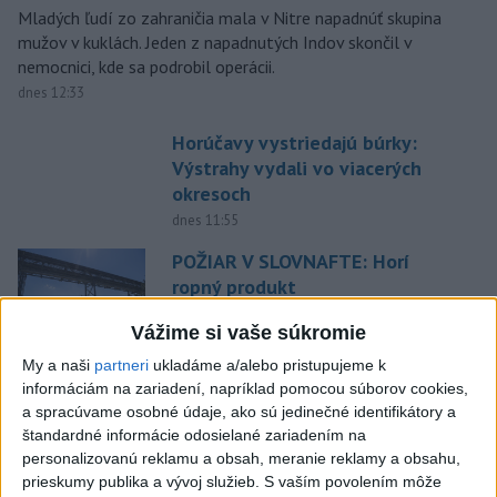
Mladých ľudí zo zahraničia mala v Nitre napadnúť skupina
mužov v kuklách. Jeden z napadnutých Indov skončil v
nemocnici, kde sa podrobil operácii.
dnes 12:33
Horúčavy vystriedajú búrky:
Výstrahy vydali vo viacerých
okresoch
dnes 11:55
POŽIAR V SLOVNAFTE: Horí
ropný produkt
aktualizované
dnes 14:20
,
dnes 14:23
Vážime si vaše súkromie
Blanár: Kandidatúru SR do
My a naši
partneri
ukladáme a/alebo pristupujeme k
Bezpečnostnej rady OSN
informáciám na zariadení, napríklad pomocou súborov cookies,
podporilo 123 štátov
a spracúvame osobné údaje, ako sú jedinečné identifikátory a
štandardné informácie odosielané zariadením na
dnes 12:52
personalizovanú reklamu a obsah, meranie reklamy a obsahu,
TRAGÉDIA NA DUNAJI: Muž sa
prieskumy publika a vývoj služieb.
S vaším povolením môže