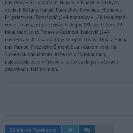
nositeľov v 62 lokalitách. Najviac v Trnave, v blízkych
obciach Bučany, Naháč, Pastuchov, Bohunice, Hlohovec.
Pri priezvisku Tomašovič (544 nositeľov v 128 lokalitách)
vedie Trnava, pri priezvisku Viskupič (91 nositeľov v 29
lokalitách) je to Trnava a Ružindol, Izakovič (249
nositeľov v 58 lokalitách) je to opäť Trnava, Dlhá a Suchá
nad Parnou. Priezvisko Šimončič sa v danom roku na
Slovensku nachádzalo 407-krát v 75 lokalitách,
najčastejšie zase v Trnave a takto sa dá pokračovať v
desiatkach ďalších mien.
Zdieľaj na Facebooku