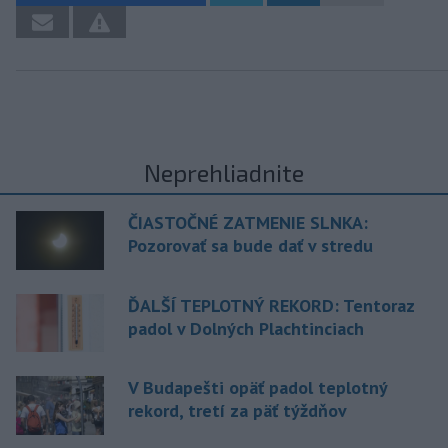
Neprehliadnite
ČIASTOČNÉ ZATMENIE SLNKA:
Pozorovať sa bude dať v stredu
ĎALŠÍ TEPLOTNÝ REKORD: Tentoraz
padol v Dolných Plachtinciach
V Budapešti opäť padol teplotný
rekord, tretí za päť týždňov