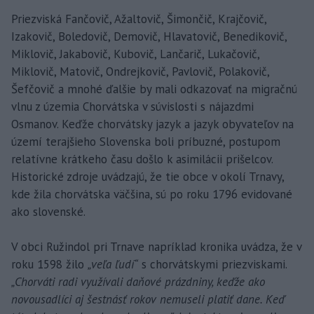
Priezviská Fančovič, Ažaltovič, Šimončič, Krajčovič,
Izakovič, Boledovič, Demovič, Hlavatovič, Benedikovič,
Miklovič, Jakabovič, Kubovič, Lančarič, Lukačovič,
Miklovič, Matovič, Ondrejkovič, Pavlovič, Polakovič,
Šefčovič a mnohé ďalšie by mali odkazovať na migračnú
vlnu z územia Chorvátska v súvislosti s nájazdmi
Osmanov. Keďže chorvátsky jazyk a jazyk obyvateľov na
území terajšieho Slovenska boli príbuzné, postupom
relatívne krátkeho času došlo k asimilácii prišelcov.
Historické zdroje uvádzajú, že tie obce v okolí Trnavy,
kde žila chorvátska väčšina, sú po roku 1796 evidované
ako slovenské.
V obci Ružindol pri Trnave napríklad kronika uvádza, že v
roku 1598 žilo
„veľa ľudí“
s chorvátskymi priezviskami.
„Chorváti radi využívali daňové prázdniny, keďže ako
novousadlíci aj šestnásť rokov nemuseli platiť dane. Keď