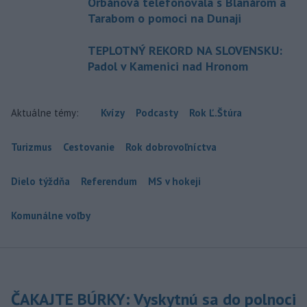
Orbánová telefonovala s Blanárom a
Tarabom o pomoci na Dunaji
TEPLOTNÝ REKORD NA SLOVENSKU:
Padol v Kamenici nad Hronom
Aktuálne témy:
Kvízy
Podcasty
Rok Ľ.Štúra
Turizmus
Cestovanie
Rok dobrovoľníctva
Dielo týždňa
Referendum
MS v hokeji
Komunálne voľby
ČAKAJTE BÚRKY: Vyskytnú sa do polnoci