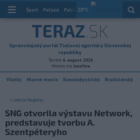
28
°C
Index
Šport
Počasie
Publicistika
Slovensko
Zahranič
TERAZ
.SK
Spravodajský portál Tlačovej agentúry Slovenskej
republiky
Štvrtok
6. august 2026
Meniny má
Jozefína
Všetky
Hlavné mesto
Banskobystrický
Bratislavský
< sekcia
Regióny
SNG otvorila výstavu Network,
predstavuje tvorbu A.
Szentpéteryho