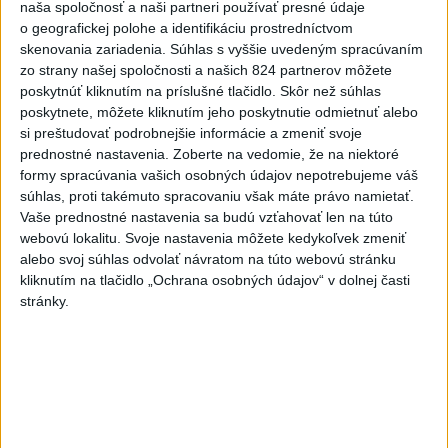
dnes 18:43
naša spoločnosť a naši partneri používať presné údaje
o geografickej polohe a identifikáciu prostredníctvom
V Budapešti opäť padol
skenovania zariadenia. Súhlas s vyššie uvedeným spracúvaním
teplotný rekord, tretí za päť
zo strany našej spoločnosti a našich 824 partnerov môžete
týždňov
poskytnúť kliknutím na príslušné tlačidlo. Skôr než súhlas
dnes 19:15
poskytnete, môžete kliknutím jeho poskytnutie odmietnuť alebo
si preštudovať podrobnejšie informácie a zmeniť svoje
Slovenskí hádzanári zdolali
prednostné nastavenia.
Zoberte na vedomie, že na niektoré
Taliansko 38:37
formy spracúvania vašich osobných údajov nepotrebujeme váš
aktualizované
dnes 16:28
,
dnes 19:55
súhlas, proti takémuto spracovaniu však máte právo namietať.
Vaše prednostné nastavenia sa budú vzťahovať len na túto
Práve teraz
webovú lokalitu. Svoje nastavenia môžete kedykoľvek zmeniť
alebo svoj súhlas odvolať návratom na túto webovú stránku
-
Zdravotné ťažkosti po kontakte s neznámou látkou na
21:22
kliknutím na tlačidlo „Ochrana osobných údajov“ v dolnej časti
termálnom
kúpalisku v Diakovciach v okrese Šaľa malo 16 osôb.
stránky.
Záchranná zdravotná služba osem z nich previezla do nemocnice.
Viac
Videá a prenosy TASR TV
Deväť Slovákov zabojuje na ME v Paríži