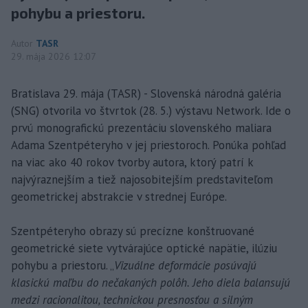
pohybu a priestoru.
Autor
TASR
29. mája 2026 12:07
Bratislava 29. mája (TASR) - Slovenská národná galéria
(SNG) otvorila vo štvrtok (28. 5.) výstavu Network. Ide o
prvú monografickú prezentáciu slovenského maliara
Adama Szentpéteryho v jej priestoroch. Ponúka pohľad
na viac ako 40 rokov tvorby autora, ktorý patrí k
najvýraznejším a tiež najosobitejším predstaviteľom
geometrickej abstrakcie v strednej Európe.
Szentpéteryho obrazy sú precízne konštruované
geometrické siete vytvárajúce optické napätie, ilúziu
pohybu a priestoru. „
Vizuálne deformácie posúvajú
klasickú maľbu do nečakaných polôh. Jeho diela balansujú
medzi racionalitou, technickou presnosťou a silným