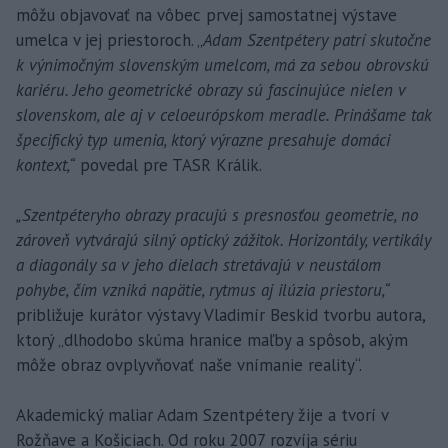
môžu objavovať na vôbec prvej samostatnej výstave
umelca v jej priestoroch. „
Adam Szentpétery patrí skutočne
k výnimočným slovenským umelcom, má za sebou obrovskú
kariéru. Jeho geometrické obrazy sú fascinujúce nielen v
slovenskom, ale aj v celoeurópskom meradle. Prinášame tak
špecifický typ umenia, ktorý výrazne presahuje domáci
kontext,“
povedal pre TASR Králik.
„Szentpéteryho obrazy pracujú s presnosťou geometrie, no
zároveň vytvárajú silný optický zážitok. Horizontály, vertikály
a diagonály sa v jeho dielach stretávajú v neustálom
pohybe, čím vzniká napätie, rytmus aj ilúzia priestoru,“
približuje kurátor výstavy Vladimír Beskid tvorbu autora,
ktorý „dlhodobo skúma hranice maľby a spôsob, akým
môže obraz ovplyvňovať naše vnímanie reality“.
Akademický maliar Adam Szentpétery žije a tvorí v
Rožňave a Košiciach. Od roku 2007 rozvíja sériu