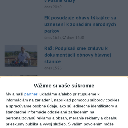
v Pásme Gazy
dnes 20:49
EK posudzuje obavy týkajúce sa
uznesení k zonáciám národných
parkov
aktualizované
dnes 16:35
,
dnes 16:38
Ráž: Podpísali sme zmluvu k
dokumentácii obnovy hlavnej
stanice
dnes 15:26
KDH žiada ministra vnútra o
vysvetlenie nákupu
Vážime si vaše súkromie
kamerových systémov
My a naši
partneri
ukladáme a/alebo pristupujeme k
dnes 17:40
informáciám na zariadení, napríklad pomocou súborov cookies,
a spracúvame osobné údaje, ako sú jedinečné identifikátory a
Irán hrozil štátom Perzského
štandardné informácie odosielané zariadením na
zálivu zničením energetiky za
personalizovanú reklamu a obsah, meranie reklamy a obsahu,
údery USA
prieskumy publika a vývoj služieb.
S vaším povolením môže