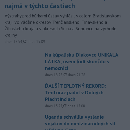
najmä v týchto častiach
Výstrahy pred búrkami ústav vyhlásil v celom Bratislavskom
kraji, vo väčšine okresov Trenčianskeho, Trnavského a
Žilinského kraja a v okresoch Snina a Sobrance na východe
krajiny.
aktualizované
dnes 18:54
,
dnes 19:09
Na kúpalisku Diakovce UNIKALA
LÁTKA, osem ľudí skončilo v
nemocnici
aktualizované
dnes 18:23
,
dnes 21:38
ĎALŠÍ TEPLOTNÝ REKORD:
Tentoraz padol v Dolných
Plachtinciach
aktualizované
dnes 15:27
,
dnes 17:08
Uganda schválila vyslanie
vojakov do medzinárodných síl