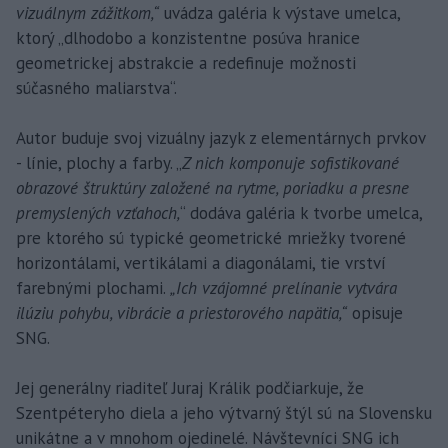
vizuálnym zážitkom,“
uvádza galéria k výstave umelca,
ktorý „dlhodobo a konzistentne posúva hranice
geometrickej abstrakcie a redefinuje možnosti
súčasného maliarstva“.
Autor buduje svoj vizuálny jazyk z elementárnych prvkov
- línie, plochy a farby. „
Z nich komponuje sofistikované
obrazové štruktúry založené na rytme, poriadku a presne
premyslených vzťahoch,
“ dodáva galéria k tvorbe umelca,
pre ktorého sú typické geometrické mriežky tvorené
horizontálami, vertikálami a diagonálami, tie vrství
farebnými plochami.
„Ich vzájomné prelínanie vytvára
ilúziu pohybu, vibrácie a priestorového napätia,“
opisuje
SNG.
Jej generálny riaditeľ Juraj Králik podčiarkuje, že
Szentpéteryho diela a jeho výtvarný štýl sú na Slovensku
unikátne a v mnohom ojedinelé. Návštevníci SNG ich