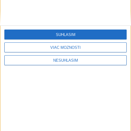
....
SÚHLASÍM
VIAC MOŽNOSTÍ
NESÚHLASÍM
....