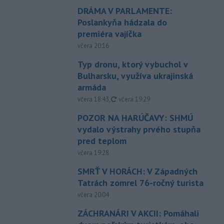
DRÁMA V PARLAMENTE:
Poslankyňa hádzala do
premiéra vajíčka
včera 20:16
Typ dronu, ktorý vybuchol v
Bulharsku, využíva ukrajinská
armáda
aktualizované
včera 18:43
,
včera 19:29
POZOR NA HARÚČAVY: SHMÚ
vydalo výstrahy prvého stupňa
pred teplom
včera 19:28
SMRŤ V HORÁCH: V Západných
Tatrách zomrel 76-ročný turista
včera 20:04
ZÁCHRANÁRI V AKCII: Pomáhali