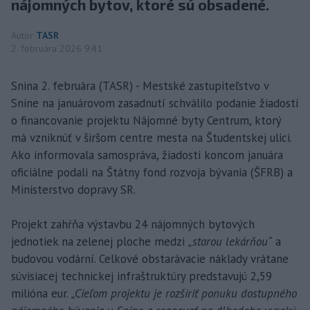
nájomných bytov, ktoré sú obsadené.
Autor
TASR
2. februára 2026 9:41
Snina 2. februára (TASR) - Mestské zastupiteľstvo v
Snine na januárovom zasadnutí schválilo podanie žiadostí
o financovanie projektu Nájomné byty Centrum, ktorý
má vzniknúť v širšom centre mesta na Študentskej ulici.
Ako informovala samospráva, žiadosti koncom januára
oficiálne podali na Štátny fond rozvoja bývania (ŠFRB) a
Ministerstvo dopravy SR.
Projekt zahŕňa výstavbu 24 nájomných bytových
jednotiek na zelenej ploche medzi
„starou lekárňou“
a
budovou vodární. Celkové obstarávacie náklady vrátane
súvisiacej technickej infraštruktúry predstavujú 2,59
milióna eur.
„Cieľom projektu je rozšíriť ponuku dostupného