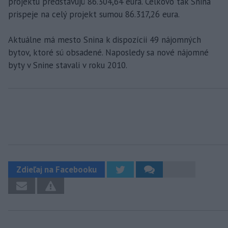
projektu predstavujú 86.304,64 eura. Celkovo tak Snina
prispeje na celý projekt sumou 86.317,26 eura.
Aktuálne má mesto Snina k dispozícii 49 nájomných
bytov, ktoré sú obsadené. Naposledy sa nové nájomné
byty v Snine stavali v roku 2010.
Zdieľaj na Facebooku