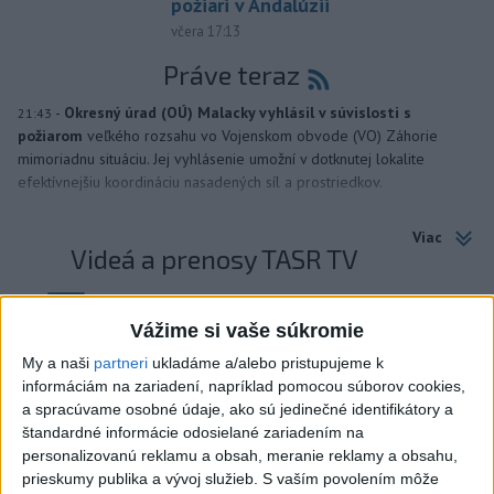
požiari v Andalúzii
včera 17:13
Práve teraz
-
Okresný úrad (OÚ) Malacky vyhlásil v súvislosti s
21:43
požiarom
veľkého rozsahu vo Vojenskom obvode (VO) Záhorie
mimoriadnu situáciu. Jej vyhlásenie umožní v dotknutej lokalite
efektívnejšiu koordináciu nasadených síl a prostriedkov.
Viac
Videá a prenosy TASR TV
Deväť Slovákov zabojuje na ME v Paríži
Vážime si vaše súkromie
o čo najlepšie výsledky
My a naši
partneri
ukladáme a/alebo pristupujeme k
informáciám na zariadení, napríklad pomocou súborov cookies,
Viac
a spracúvame osobné údaje, ako sú jedinečné identifikátory a
Najčítanejšie
štandardné informácie odosielané zariadením na
personalizovanú reklamu a obsah, meranie reklamy a obsahu,
6h
24h
7d
prieskumy publika a vývoj služieb.
S vaším povolením môže