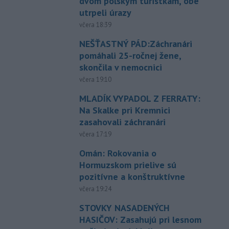
dvom poľským turistkám, obe
utrpeli úrazy
včera 18:39
NEŠŤASTNÝ PÁD:Záchranári
pomáhali 25-ročnej žene,
skončila v nemocnici
včera 19:10
MLADÍK VYPADOL Z FERRATY:
Na Skalke pri Kremnici
zasahovali záchranári
včera 17:19
Omán: Rokovania o
Hormuzskom prielive sú
pozitívne a konštruktívne
včera 19:24
STOVKY NASADENÝCH
HASIČOV: Zasahujú pri lesnom