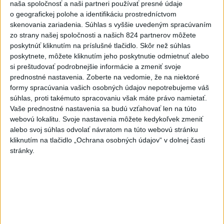
naša spoločnosť a naši partneri používať presné údaje
DRÁMA V PARLAMENTE: Poslankyňa
1
o geografickej polohe a identifikáciu prostredníctvom
skenovania zariadenia. Súhlas s vyššie uvedeným spracúvaním
hádzala do premiéra vajíčka
zo strany našej spoločnosti a našich 824 partnerov môžete
poskytnúť kliknutím na príslušné tlačidlo. Skôr než súhlas
2
VEĽKÁ PREDPOVEĎ POČASIA: Extrémne horúčavy
poskytnete, môžete kliknutím jeho poskytnutie odmietnuť alebo
ustúpili. Alebo žeby nie?
si preštudovať podrobnejšie informácie a zmeniť svoje
prednostné nastavenia.
Zoberte na vedomie, že na niektoré
3
SMRŤ V HORÁCH: V Západných Tatrách zomrel 76-ročný
formy spracúvania vašich osobných údajov nepotrebujeme váš
turista
súhlas, proti takémuto spracovaniu však máte právo namietať.
Vaše prednostné nastavenia sa budú vzťahovať len na túto
4
Prešov remizoval v domácom dueli 3. kola s Liptovským
webovú lokalitu. Svoje nastavenia môžete kedykoľvek zmeniť
Mikulášom
alebo svoj súhlas odvolať návratom na túto webovú stránku
kliknutím na tlačidlo „Ochrana osobných údajov“ v dolnej časti
5
Typ dronu, ktorý vybuchol v Bulharsku, využíva ukrajinská
stránky.
armáda
6
POZOR NA HARÚČAVY: SHMÚ vydalo výstrahy prvého
stupňa pred teplom
7
Futbalisti Ružomberka podľahli Podbrezovej v 3. kole