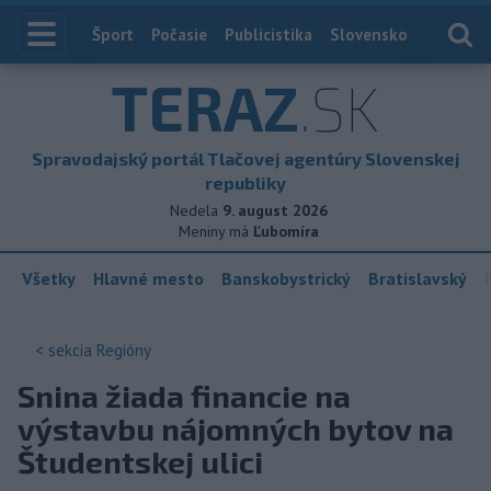
Index
Šport
Počasie
Publicistika
Slovensko
Zahranič
TERAZ
.SK
Spravodajský portál Tlačovej agentúry Slovenskej
republiky
Nedela
9. august 2026
Meniny má
Ľubomíra
Všetky
Hlavné mesto
Banskobystrický
Bratislavský
< sekcia
Regióny
Snina žiada financie na
výstavbu nájomných bytov na
Študentskej ulici