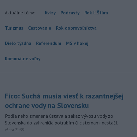
Aktuálne témy:
Kvízy
Podcasty
Rok Ľ.Štúra
Turizmus
Cestovanie
Rok dobrovoľníctva
Dielo týždňa
Referendum
MS v hokeji
Komunálne voľby
Fico: Suchá musia viesť k razantnejšej
ochrane vody na Slovensku
Podľa neho zmenená ústava a zákaz vývozu vody zo
Slovenska do zahraničia potrubím či cisternami nestačí.
včera 21:39