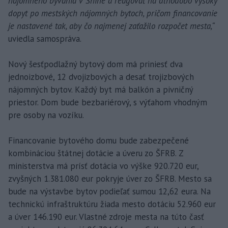
nájomného bývania v Snine a reagovať na dlhodobo vysoký
dopyt po mestských nájomných bytoch, pričom financovanie
je nastavené tak, aby čo najmenej zaťažilo rozpočet mesta,“
uviedla samospráva.
Nový šesťpodlažný bytový dom má priniesť dva
jednoizbové, 12 dvojizbových a desať trojizbových
nájomných bytov. Každý byt má balkón a pivničný
priestor. Dom bude bezbariérový, s výťahom vhodným
pre osoby na vozíku.
Financovanie bytového domu bude zabezpečené
kombináciou štátnej dotácie a úveru zo ŠFRB. Z
ministerstva má prísť dotácia vo výške 920.720 eur,
zvyšných 1.381.080 eur pokryje úver zo ŠFRB. Mesto sa
bude na výstavbe bytov podieľať sumou 12,62 eura. Na
technickú infraštruktúru žiada mesto dotáciu 52.960 eur
a úver 146.190 eur. Vlastné zdroje mesta na túto časť