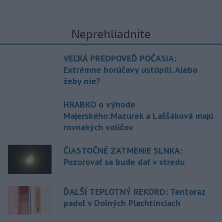
Neprehliadnite
VEĽKÁ PREDPOVEĎ POČASIA:
Extrémne horúčavy ustúpili. Alebo
žeby nie?
HRABKO o výhode
Majerského:Mazurek a Laššáková majú
rovnakých voličov
ČIASTOČNÉ ZATMENIE SLNKA:
Pozorovať sa bude dať v stredu
ĎALŠÍ TEPLOTNÝ REKORD: Tentoraz
padol v Dolných Plachtinciach