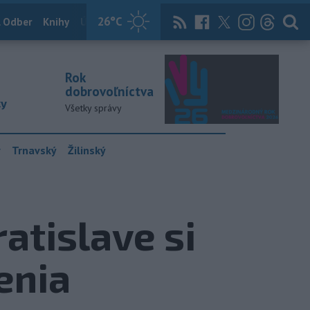
26
°C
 Odber
Knihy
Útulkovo
Magazín
News Now
Archív
TASR
Rok
dobrovoľníctva
ky
Všetky správy
y
Trnavský
Žilinský
atislave si
enia