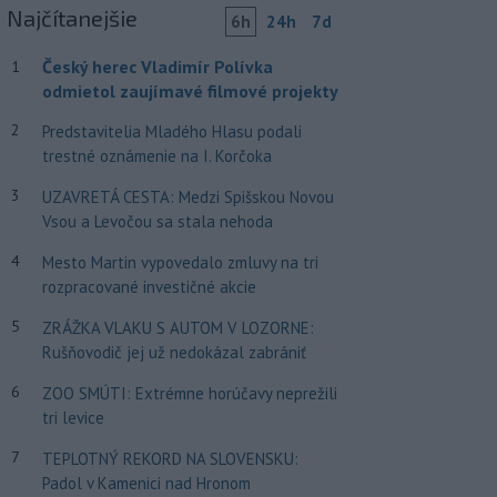
Najčítanejšie
6h
24h
7d
Český herec Vladimír Polívka
1
odmietol zaujímavé filmové projekty
2
Predstavitelia Mladého Hlasu podali
trestné oznámenie na I. Korčoka
3
UZAVRETÁ CESTA: Medzi Spišskou Novou
Vsou a Levočou sa stala nehoda
4
Mesto Martin vypovedalo zmluvy na tri
rozpracované investičné akcie
5
ZRÁŽKA VLAKU S AUTOM V LOZORNE:
Rušňovodič jej už nedokázal zabrániť
6
ZOO SMÚTI: Extrémne horúčavy neprežili
tri levice
7
TEPLOTNÝ REKORD NA SLOVENSKU:
Padol v Kamenici nad Hronom