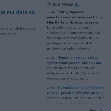
Práve teraz
sia mu dala za
-
Štátny tajomník
22:44
ministerstva životného prostredia
Filip Kuffa tvrdí,
že mu Európska
komisia (EK) dala za pravdu v
nominant SNS) sa voči
súvislosti s vládnou pripomienkou k
ácie, ktoré
zonáciám národných parkov (NP) a
naďalej je tak ohrozených 450
miliónov eur z plánu obnovy.
-
Nemecko v stredu začalo
21:25
vyšetrovanie po tom, ako sa v noci
v
blízkosti vzletovej a pristávacej
dráhy na letisku Lipsko/Halle našiel
dron naložený výbušninami.
-
Slovensko pomáha Maďarsku
20:47
s vodou, pretože naši južní susedia
zápasia s kritickou situáciou na Dunaji a
v hre je aj možné odstavenie jadrovej
elektrárne.
Viac