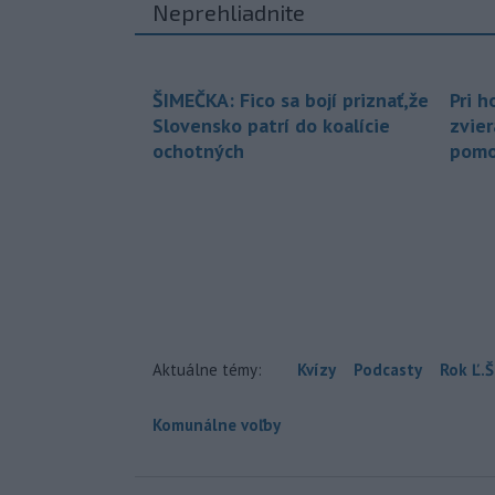
Neprehliadnite
ŠIMEČKA: Fico sa bojí priznať,že
Pri h
Slovensko patrí do koalície
zvier
ochotných
pomo
Aktuálne témy:
Kvízy
Podcasty
Rok Ľ.Š
Komunálne voľby