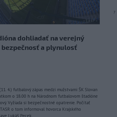
7
adióna dohliadať na verejný
 bezpečnosť a plynulosť
 (11. 4.) futbalový zápas medzi mužstvami ŠK Slovan
čiatkom o 18.00 h na Národnom futbalovom štadióne
kový. Vyžiada si bezpečnostné opatrenie. Počítať
 TASR o tom informoval hovorca Krajského
slave Lukáš Pecek.