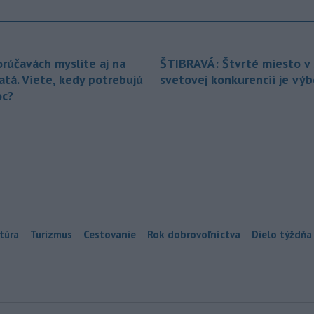
orúčavách myslite aj na
ŠTIBRAVÁ: Štvrté miesto v 
atá. Viete, kedy potrebujú
svetovej konkurencii je vý
c?
túra
Turizmus
Cestovanie
Rok dobrovoľníctva
Dielo týždňa