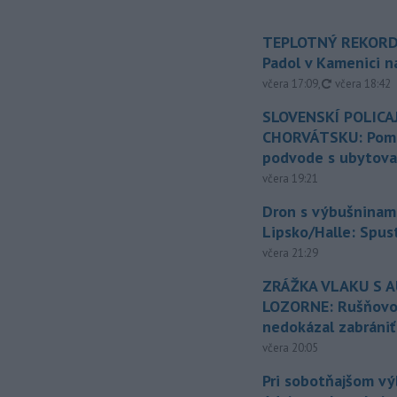
TEPLOTNÝ REKORD
Padol v Kamenici 
aktualizovan
včera 17:09
,
včera 18:42
SLOVENSKÍ POLICAJ
CHORVÁTSKU: Pomáh
podvode s ubytov
včera 19:21
Dron s výbušninami
Lipsko/Halle: Spus
včera 21:29
ZRÁŽKA VLAKU S 
LOZORNE: Rušňovod
nedokázal zabrániť
včera 20:05
Pri sobotňajšom v