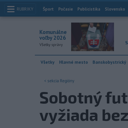
RUBRIKY
Index
Šport
Počasie
Publicistika
Slovensko
Komunálne
voľby 2026
S
Všetky správy
Všetky
Hlavné mesto
Banskobystrický
< sekcia
Regióny
Sobotný fut
vyžiada be