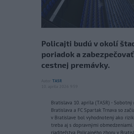
Policajti budú v okolí št
poriadok a zabezpečovať
cestnej premávky.
Autor
TASR
10. apríla 2026 9:59
Bratislava 10. apríla (TASR) - Sobotný
Bratislava a FC Spartak Trnava so za
v Bratislave bol vyhodnotený ako rizi
treba aj s dopravnými obmedzeniami.
riaditeľstva Policajného zboru v Brati