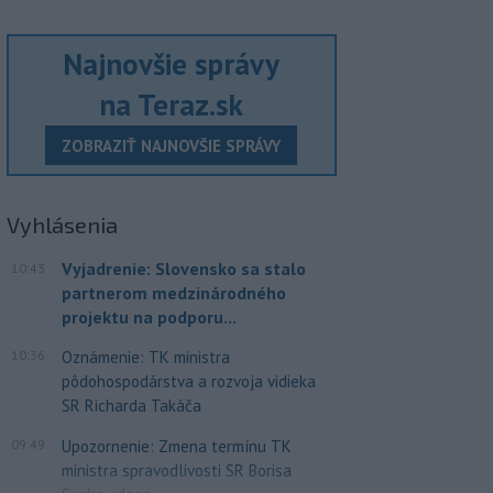
Najnovšie správy
na Teraz.sk
ZOBRAZIŤ NAJNOVŠIE SPRÁVY
Vyhlásenia
Vyjadrenie: Slovensko sa stalo
10:43
partnerom medzinárodného
projektu na podporu...
10:36
Oznámenie: TK ministra
pôdohospodárstva a rozvoja vidieka
SR Richarda Takáča
09:49
Upozornenie: Zmena termínu TK
ministra spravodlivosti SR Borisa