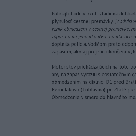
Policajti budú v okolí štadióna dohli
plynulosť cestnej premávky.
„V súvisl
vznik obmedzení v cestnej premávke, na
zápasu a po jeho ukončení na uliciach Ba
doplnila polícia. Vodičom preto odpor
zápasom, ako aj po jeho ukončení vyhl
Motoristov prichádzajúcich na toto pod
aby na zápas vyrazili s dostatočným č
obmedzením na diaľnici D1 pred Bratis
Bernolákovo (Triblavina) po Zlaté pies
Obmedzenie v smere do hlavného mesta