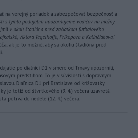
adať na verejný poriadok a zabezpečovať bezpečnosť a
osti s týmto podujatím upozorňujeme vodičov na možný
jmä v okolí štadióna pred začiatkom futbalového
jkalská, Viktora Tegelhoffa, Príkopova a Kalinčiakova,“
úča, ak je to možné, aby sa okoliu štadióna pred
i.
ujatie po diaľnici D1 v smere od Trnavy upozornili,
asovým predstihom. To je v súvislosti s dopravným
lavou. Diaľnica D1 pri Bratislave od križovatky
ky je totiž od štvrtkového (9. 4.) večera uzavretá.
 potrvá do nedele (12. 4.) večera.