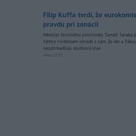
Filip Kuffa tvrdí, že eurokomi
pravdu pri zonácii
Minister životného prostredia Tomáš Taraba (
týmto tvrdeniam ohradil s tým, že ide o fabul
neodzrkadľujú skutkový stav.
včera 22:53