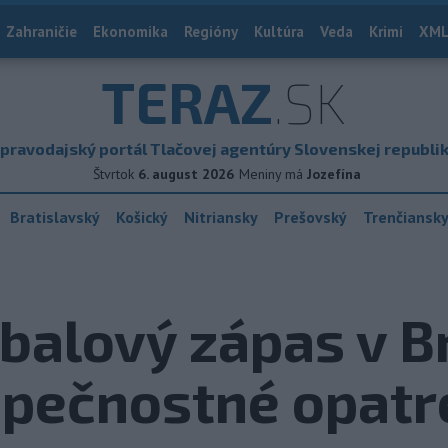
Zahraničie
Ekonomika
Regióny
Kultúra
Veda
Krimi
XML
TERAZ
.SK
pravodajský portál Tlačovej agentúry Slovenskej republi
Štvrtok
6. august 2026
Meniny má
Jozefína
Bratislavský
Košický
Nitriansky
Prešovský
Trenčiansk
balový zápas v Br
zpečnostné opatr