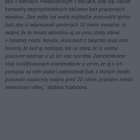
ako v mestách. Predovšetkým v obciach, kde žijú väčšie
komunity neprispôsobivých občanov bez pracovných
návykov.
„Tam môže byť oveľa zložitejšie presvedčiť týchto
ľudí, aby si odpracovali povinných 32 hodín mesačne. Je
možné, že to mnohí odmietnu aj za cenu straty dávok
v hmotnej núdzi. Navyše, skúsenosti z takýchto osád nám
hovoria, že keď aj nastúpia, tak sa stáva, že si vezmú
pracovné nástroje a už ich viac nevrátia. Zamestnávame
však kvalifikovaných koordinátorov a verím, že aj s ich
pomocou sa nám podarí zaktivizovať ľudí, z ktorých mnohí
pracovali naposledy možno pred 20 rokmi, prípadne neboli
zamestnaní vôbec,“
dodáva Szabóová.