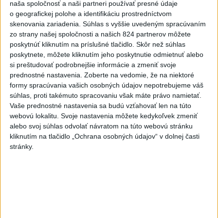
naša spoločnosť a naši partneri používať presné údaje
6h
24h
7d
o geografickej polohe a identifikáciu prostredníctvom
skenovania zariadenia. Súhlas s vyššie uvedeným spracúvaním
POŽIAR V SLOVNAFTE: Došlo k narušeniu
1
zo strany našej spoločnosti a našich 824 partnerov môžete
jednej z nádrží
poskytnúť kliknutím na príslušné tlačidlo. Skôr než súhlas
poskytnete, môžete kliknutím jeho poskytnutie odmietnuť alebo
2
Horúčavy vystriedajú búrky: Výstrahy vydali vo viacerých
si preštudovať podrobnejšie informácie a zmeniť svoje
okresoch
prednostné nastavenia.
Zoberte na vedomie, že na niektoré
formy spracúvania vašich osobných údajov nepotrebujeme váš
3
POŽIAR PRI BRATISLAVE: Plamene pohltili skládku
súhlas, proti takémuto spracovaniu však máte právo namietať.
odpadu
Vaše prednostné nastavenia sa budú vzťahovať len na túto
webovú lokalitu. Svoje nastavenia môžete kedykoľvek zmeniť
4
ČIASTOČNÉ ZATMENIE SLNKA: Pozorovať sa bude dať v
alebo svoj súhlas odvolať návratom na túto webovú stránku
stredu
kliknutím na tlačidlo „Ochrana osobných údajov“ v dolnej časti
stránky.
5
ÚPLNÉ ZATMENIE SLNKA: Časť Európy zahalí tma,
hrozia dôsledky
6
TRAGÉDIA NA DUNAJI: Muž sa išiel okúpať, z vody viac
nevyšiel
7
V časti Košice-Krásna otvorili park pomenovaný po