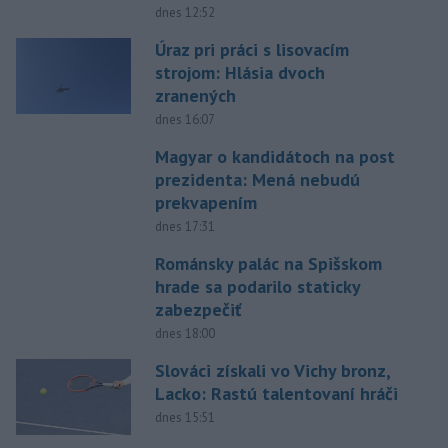
dnes 12:52
Úraz pri práci s lisovacím
strojom: Hlásia dvoch
zranených
dnes 16:07
Magyar o kandidátoch na post
prezidenta: Mená nebudú
prekvapením
dnes 17:31
Románsky palác na Spišskom
hrade sa podarilo staticky
zabezpečiť
dnes 18:00
Slováci získali vo Vichy bronz,
Lacko: Rastú talentovaní hráči
dnes 15:51