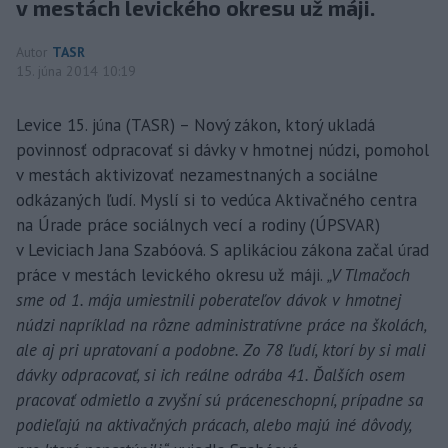
v mestách levického okresu už máji.
Autor
TASR
15. júna 2014 10:19
Levice 15. júna (TASR) – Nový zákon, ktorý ukladá
povinnosť odpracovať si dávky v hmotnej núdzi, pomohol
v mestách aktivizovať nezamestnaných a sociálne
odkázaných ľudí. Myslí si to vedúca Aktivačného centra
na Úrade práce sociálnych vecí a rodiny (ÚPSVAR)
v Leviciach Jana Szabóová. S aplikáciou zákona začal úrad
práce v mestách levického okresu už máji.
„V Tlmačoch
sme od 1. mája umiestnili poberateľov dávok v hmotnej
núdzi napríklad na rôzne administratívne práce na školách,
ale aj pri upratovaní a podobne. Zo 78 ľudí, ktorí by si mali
dávky odpracovať, si ich reálne odrába 41. Ďalších osem
pracovať odmietlo a zvyšní sú práceneschopní, prípadne sa
podieľajú na aktivačných prácach, alebo majú iné dôvody,