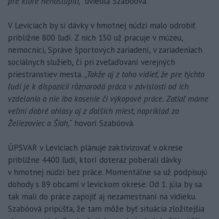
pre ktoré nenastúpili,“
uviedla Szabóová.
V Leviciach by si dávky v hmotnej núdzi malo odrobiť
približne 800 ľudí. Z nich 150 už pracuje v múzeu,
nemocnici, Správe športových zariadení, v zariadeniach
sociálnych služieb, či pri zveľaďovaní verejných
priestranstiev mesta.
„Takže aj z toho vidieť, že pre týchto
ľudí je k dispozícii rôznorodá práca v závislosti od ich
vzdelania a nie iba kosenie či výkopové práce. Zatiaľ máme
veľmi dobré ohlasy aj z ďalších miest, napríklad zo
Želiezoviec a Šiah,“
hovorí Szabóová.
ÚPSVAR v Leviciach plánuje zaktivizovať v okrese
približne 4400 ľudí, ktorí doteraz poberali dávky
v hmotnej núdzi bez práce. Momentálne sa už podpisujú
dohody s 89 obcami v levickom okrese. Od 1. júla by sa
tak mali do práce zapojiť aj nezamestnaní na vidieku.
Szabóová pripúšťa, že tam môže byť situácia zložitejšia