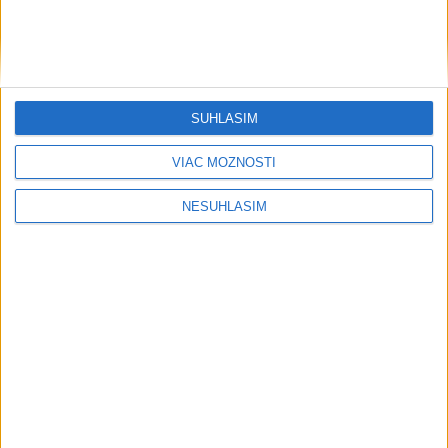
....
SÚHLASÍM
VIAC MOŽNOSTÍ
NESÚHLASÍM
....