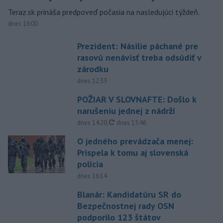
Teraz.sk prináša predpoveď počasia na nasledujúci týždeň.
dnes 16:00
Prezident: Násilie páchané pre
rasovú nenávisť treba odsúdiť v
zárodku
dnes 12:33
POŽIAR V SLOVNAFTE: Došlo k
narušeniu jednej z nádrží
aktualizované
dnes 14:20
,
dnes 15:46
O jedného prevádzača menej:
Prispela k tomu aj slovenská
polícia
dnes 16:14
Blanár: Kandidatúru SR do
Bezpečnostnej rady OSN
podporilo 123 štátov