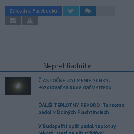
Zdieľaj na Facebooku
Neprehliadnite
ČIASTOČNÉ ZATMENIE SLNKA:
Pozorovať sa bude dať v stredu
ĎALŠÍ TEPLOTNÝ REKORD: Tentoraz
padol v Dolných Plachtinciach
V Budapešti opäť padol teplotný
rekord, tretí za päť týždňov