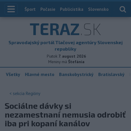
Index
Šport
Počasie
Publicistika
Slovensko
Zahranič
TERAZ
.SK
Spravodajský portál Tlačovej agentúry Slovenskej
republiky
Piatok
7. august 2026
Meniny má
Štefánia
Všetky
Hlavné mesto
Banskobystrický
Bratislavský
< sekcia
Regióny
Sociálne dávky si
nezamestnaní nemusia odrobiť
iba pri kopaní kanálov