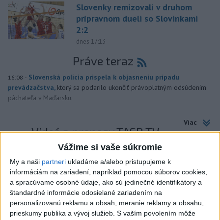
Slovenky remizovali v druhom
prípravnom dueli so Slovinkami
2:2
dnes 17:13
Práve teraz
-
Slovenská polícia prispela k objasneniu prípadu
16:08
prevádzačstva,
ktorý sa podarilo ukončiť právoplatným odsúdením
páchateľa v Maďarsku.
Viac
Videá a prenosy TASR TV
Vážime si vaše súkromie
Deväť Slovákov zabojuje na ME v Paríži
My a naši
partneri
ukladáme a/alebo pristupujeme k
o čo najlepšie výsledky
informáciám na zariadení, napríklad pomocou súborov cookies,
a spracúvame osobné údaje, ako sú jedinečné identifikátory a
Viac
štandardné informácie odosielané zariadením na
Najčítanejšie
personalizovanú reklamu a obsah, meranie reklamy a obsahu,
prieskumy publika a vývoj služieb.
S vaším povolením môže