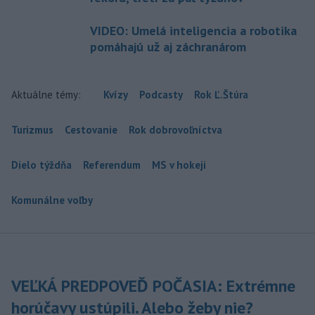
VIDEO: Umelá inteligencia a robotika
pomáhajú už aj záchranárom
Aktuálne témy:
Kvízy
Podcasty
Rok Ľ.Štúra
Turizmus
Cestovanie
Rok dobrovoľníctva
Dielo týždňa
Referendum
MS v hokeji
Komunálne voľby
VEĽKÁ PREDPOVEĎ POČASIA: Extrémne
horúčavy ustúpili. Alebo žeby nie?