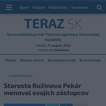
Index
Šport
Počasie
Publicistika
Slovensko
Zahranič
TERAZ
.SK
Spravodajský portál Tlačovej agentúry Slovenskej
republiky
Nedela
9. august 2026
Meniny má
Ľubomíra
Všetky
Hlavné mesto
Banskobystrický
Bratislavský
< sekcia
Regióny
Starosta Ružinova Pekár
menoval svojich zástupcov