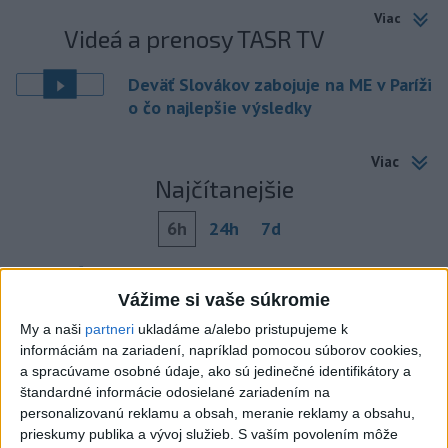
Viac
Videá a prenosy TASR TV
Deväť Slovákov zabojuje na ME v Paríži
o čo najlepšie výsledky
Viac
Najčítanejšie
6h
24h
7d
DRÁMA V PARLAMENTE: Poslankyňa
1
Vážime si vaše súkromie
hádzala do premiéra vajíčka
My a naši
partneri
ukladáme a/alebo pristupujeme k
2
Festival Lovestream 2026 pokračuje, druhý deň zakončil
informáciám na zariadení, napríklad pomocou súborov cookies,
Robbie Williams
a spracúvame osobné údaje, ako sú jedinečné identifikátory a
štandardné informácie odosielané zariadením na
3
Skončili ďalšie desiatky menších pôšt, samosprávam sa
personalizovanú reklamu a obsah, meranie reklamy a obsahu,
to nepáči
prieskumy publika a vývoj služieb.
S vaším povolením môže