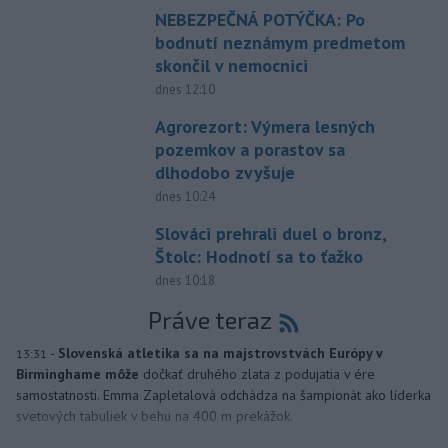
NEBEZPEČNÁ POTÝČKA: Po
bodnutí neznámym predmetom
skončil v nemocnici
dnes 12:10
Agrorezort: Výmera lesných
pozemkov a porastov sa
dlhodobo zvyšuje
dnes 10:24
Slováci prehrali duel o bronz,
Štolc: Hodnotí sa to ťažko
dnes 10:18
Práve teraz
-
Slovenská atletika sa na majstrovstvách Európy v
13:31
Birminghame môže
dočkať druhého zlata z podujatia v ére
samostatnosti. Emma Zapletalová odchádza na šampionát ako líderka
svetových tabuliek v behu na 400 m prekážok.