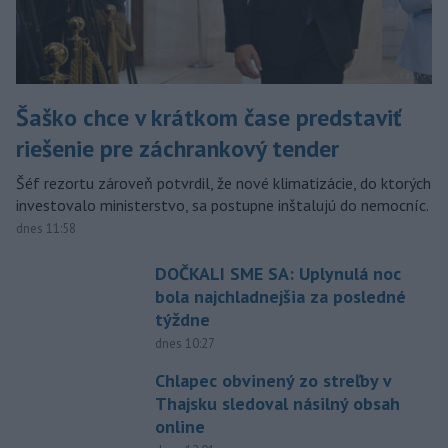
Šaško chce v krátkom čase predstaviť
riešenie pre záchrankový tender
Šéf rezortu zároveň potvrdil, že nové klimatizácie, do ktorých
investovalo ministerstvo, sa postupne inštalujú do nemocníc.
dnes 11:58
DOČKALI SME SA: Uplynulá noc
bola najchladnejšia za posledné
týždne
dnes 10:27
Chlapec obvinený zo streľby v
Thajsku sledoval násilný obsah
online