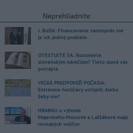
Neprehliadnite
J. Božik: Financovanie samospráv nie
je ich jediný problém
OTESTUJTE SA: Rozumiete
slovenským nárečiam? Tieto slová vás
potrápia
VEĽKÁ PREDPOVEĎ POČASIA:
Extrémne horúčavy ustúpili. Alebo
žeby nie?
HRABKO o výhode
Majerského:Mazurek a Laššáková majú
rovnakých voličov