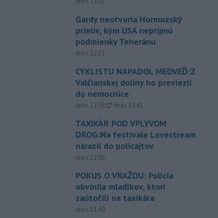
dnes 12:01
Gardy neotvoria Hormuzský
prieliv, kým USA neprijmú
podmienky Teheránu
dnes 12:25
CYKLISTU NAPADOL MEDVEĎ:Z
Valčianskej doliny ho previezli
do nemocnice
aktualizované
dnes 12:59
,
dnes 13:41
TAXIKÁR POD VPLYVOM
DROG:Na festivale Lovestream
narazil do policajtov
dnes 12:30
POKUS O VRAŽDU: Polícia
obvinila mladíkov, ktorí
zaútočili na taxikára
dnes 11:40