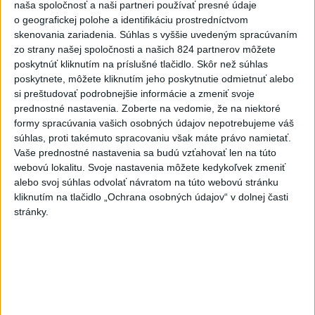
naša spoločnosť a naši partneri používať presné údaje
4
SMRŤ V HORÁCH: V Západných Tatrách zomrel 76-ročný
o geografickej polohe a identifikáciu prostredníctvom
turista
skenovania zariadenia. Súhlas s vyššie uvedeným spracúvaním
zo strany našej spoločnosti a našich 824 partnerov môžete
5
VEĽKÁ PREDPOVEĎ POČASIA: Extrémne horúčavy
poskytnúť kliknutím na príslušné tlačidlo. Skôr než súhlas
ustúpili. Alebo žeby nie?
poskytnete, môžete kliknutím jeho poskytnutie odmietnuť alebo
si preštudovať podrobnejšie informácie a zmeniť svoje
6
OTESTUJTE SA: Rozumiete slovenským nárečiam? Tieto
prednostné nastavenia.
Zoberte na vedomie, že na niektoré
slová vás potrápia
formy spracúvania vašich osobných údajov nepotrebujeme váš
súhlas, proti takémuto spracovaniu však máte právo namietať.
7
Darina Pačutová pomáha pacientom vo Vranove nad
Vaše prednostné nastavenia sa budú vzťahovať len na túto
Topľou slovom
webovú lokalitu. Svoje nastavenia môžete kedykoľvek zmeniť
alebo svoj súhlas odvolať návratom na túto webovú stránku
kliknutím na tlačidlo „Ochrana osobných údajov“ v dolnej časti
Najnovšie správy na Teraz.sk
stránky.
Vyhlásenia
Priame prenosy z Národnej rady SR