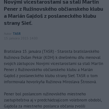
Novými vicestarostami sa stali Martin
Pener z Ružinovského občianskeho klubu
a Marián Gajdoš z poslaneckého klubu
strany Sieť.
Autor
TASR
15. januára 2015 14:00
Bratislava 15. januára (TASR) - Starosta bratislavského
Ružinova Dušan Pekár (KDH) k dnešnému dňu menoval
svojich zástupcov. Novými vicestarostami sa stali Martin
Pener z Ružinovského občianskeho klubu a Marián
Gajdoš z poslaneckého klubu strany Sieť. TASR o tom
informovala hovorkyňa Ružinova Miroslava Štrosová.
Pener bol poslancom ružinovského miestneho
zastupiteľstva aj v predchádzajúcom volebnom období,
Gajdoša za miestneho poslanca občania zvolili