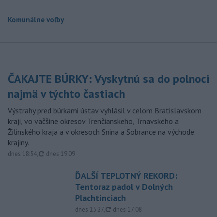
Komunálne voľby
ČAKAJTE BÚRKY: Vyskytnú sa do polnoci
najmä v týchto častiach
Výstrahy pred búrkami ústav vyhlásil v celom Bratislavskom
kraji, vo väčšine okresov Trenčianskeho, Trnavského a
Žilinského kraja a v okresoch Snina a Sobrance na východe
krajiny.
aktualizované
dnes 18:54
,
dnes 19:09
ĎALŠÍ TEPLOTNÝ REKORD:
Tentoraz padol v Dolných
Plachtinciach
aktualizované
dnes 15:27
,
dnes 17:08