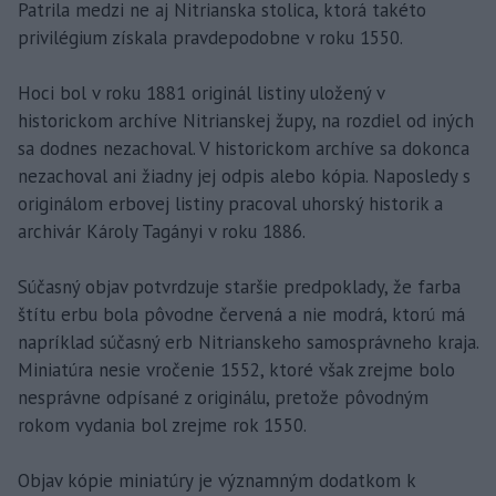
Patrila medzi ne aj Nitrianska stolica, ktorá takéto
privilégium získala pravdepodobne v roku 1550.
Hoci bol v roku 1881 originál listiny uložený v
historickom archíve Nitrianskej župy, na rozdiel od iných
sa dodnes nezachoval. V historickom archíve sa dokonca
nezachoval ani žiadny jej odpis alebo kópia. Naposledy s
originálom erbovej listiny pracoval uhorský historik a
archivár Károly Tagányi v roku 1886.
Súčasný objav potvrdzuje staršie predpoklady, že farba
štítu erbu bola pôvodne červená a nie modrá, ktorú má
napríklad súčasný erb Nitrianskeho samosprávneho kraja.
Miniatúra nesie vročenie 1552, ktoré však zrejme bolo
nesprávne odpísané z originálu, pretože pôvodným
rokom vydania bol zrejme rok 1550.
Objav kópie miniatúry je významným dodatkom k