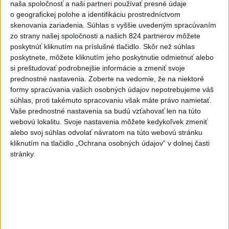
hydrometeorologický ústav (SHMÚ) vydal výstrahy prvého stupňa.
naša spoločnosť a naši partneri používať presné údaje
Platia aj v okresoch Snina a Sobrance.
o geografickej polohe a identifikáciu prostredníctvom
skenovania zariadenia. Súhlas s vyššie uvedeným spracúvaním
zo strany našej spoločnosti a našich 824 partnerov môžete
Viac
poskytnúť kliknutím na príslušné tlačidlo. Skôr než súhlas
Videá a prenosy TASR TV
poskytnete, môžete kliknutím jeho poskytnutie odmietnuť alebo
si preštudovať podrobnejšie informácie a zmeniť svoje
Deväť Slovákov zabojuje na ME v Paríži
prednostné nastavenia.
Zoberte na vedomie, že na niektoré
o čo najlepšie výsledky
formy spracúvania vašich osobných údajov nepotrebujeme váš
súhlas, proti takémuto spracovaniu však máte právo namietať.
Vaše prednostné nastavenia sa budú vzťahovať len na túto
Viac
webovú lokalitu. Svoje nastavenia môžete kedykoľvek zmeniť
Najčítanejšie
alebo svoj súhlas odvolať návratom na túto webovú stránku
kliknutím na tlačidlo „Ochrana osobných údajov“ v dolnej časti
6h
24h
7d
stránky.
ÚPLNÉ ZATMENIE SLNKA: Časť Európy
1
zahalí tma, hrozia dôsledky
2
Afganec, ktorý v Mníchove vrazil autom do davu, dostal
TREST