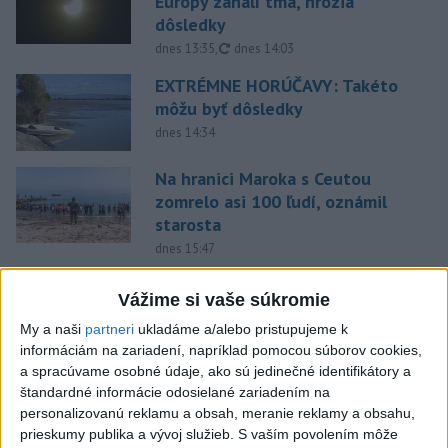
Európy zahalí tma, hrozia
dôsledky
aktualizované
dnes 13:35
,
dnes 14:03
EXTRÉMNE HORÚČAVY: Takéto
môžu byť dôsledky
dnes 14:34
Na hranici Maroka s Ceutou
zomrelo asi 100 ľudí, oznámil
starosta
dnes 15:47
Deväť Slovákov zabojuje na ME
Vážime si vaše súkromie
v Paríži o čo najlepšie výsledky
My a naši
partneri
ukladáme a/alebo pristupujeme k
dnes 13:05
informáciám na zariadení, napríklad pomocou súborov cookies,
a spracúvame osobné údaje, ako sú jedinečné identifikátory a
Práve teraz
štandardné informácie odosielané zariadením na
-
Vo štvrtok do polnoci treba najmä na západe a
personalizovanú reklamu a obsah, meranie reklamy a obsahu,
18:54
severozápade
Slovenska počítať s búrkami. Slovenský
prieskumy publika a vývoj služieb.
S vaším povolením môže