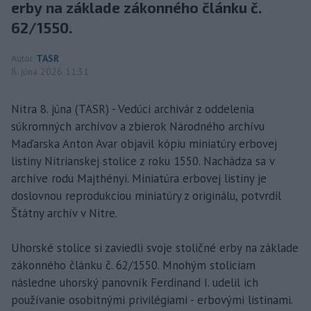
erby na základe zákonného článku č.
62/1550.
Autor
TASR
8. júna 2026 11:31
Nitra 8. júna (TASR) - Vedúci archivár z oddelenia
súkromných archívov a zbierok Národného archívu
Maďarska Anton Avar objavil kópiu miniatúry erbovej
listiny Nitrianskej stolice z roku 1550. Nachádza sa v
archíve rodu Majthényi. Miniatúra erbovej listiny je
doslovnou reprodukciou miniatúry z originálu, potvrdil
Štátny archív v Nitre.
Uhorské stolice si zaviedli svoje stoličné erby na základe
zákonného článku č. 62/1550. Mnohým stoliciam
následne uhorský panovník Ferdinand I. udelil ich
používanie osobitnými privilégiami - erbovými listinami.