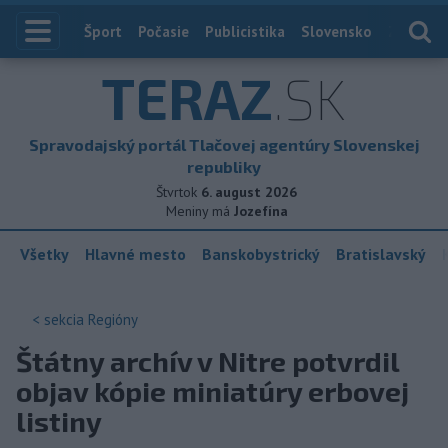
Index
Šport
Počasie
Publicistika
Slovensko
Zahranič
TERAZ
.SK
Spravodajský portál Tlačovej agentúry Slovenskej
republiky
Štvrtok
6. august 2026
Meniny má
Jozefína
Všetky
Hlavné mesto
Banskobystrický
Bratislavský
< sekcia
Regióny
Štátny archív v Nitre potvrdil
objav kópie miniatúry erbovej
listiny