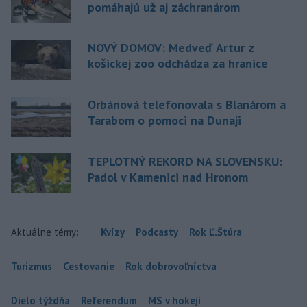
pomáhajú už aj záchranárom
NOVÝ DOMOV: Medveď Artur z
košickej zoo odchádza za hranice
Orbánová telefonovala s Blanárom a
Tarabom o pomoci na Dunaji
TEPLOTNÝ REKORD NA SLOVENSKU:
Padol v Kamenici nad Hronom
Aktuálne témy:
Kvízy
Podcasty
Rok Ľ.Štúra
Turizmus
Cestovanie
Rok dobrovoľníctva
Dielo týždňa
Referendum
MS v hokeji