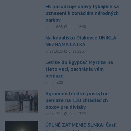
EK posudzuje obavy týkajúce sa
uznesení k zonáciám národných
parkov
aktualizované
dnes 16:35
,
dnes 16:38
Na kúpalisku Diakovce UNIKLA
NEZNÁMA LÁTKA
aktualizované
dnes 18:23
,
dnes 18:37
Letíte do Egypta? Myslite na
tieto veci, zachránia vám
peniaze
dnes 15:00
Agroministerstvo poskytne
peniaze na 150 chladiacich
boxov pre diviaky
aktualizované
dnes 12:11
,
dnes 13:22
ÚPLNÉ ZATMENIE SLNKA: Časť