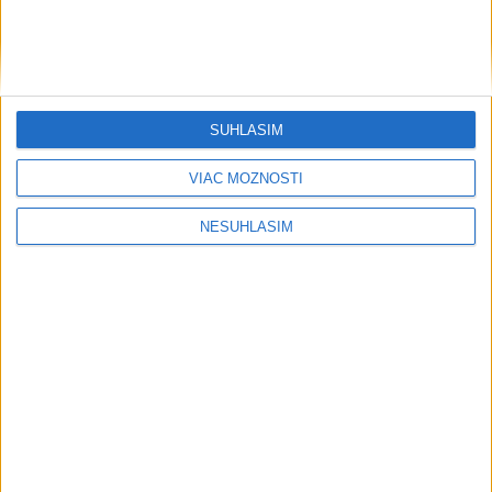
SÚHLASÍM
VIAC MOŽNOSTÍ
NESÚHLASÍM
....