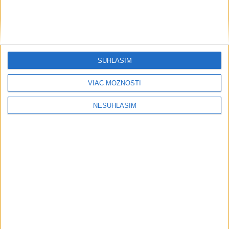
P. Strapák
ŽSK: VšZP znevýhodnila krajské nemocnice v porovnaní so
súkromnými
Obnovu posledného úseku cesty na Kráľovu hoľu majú
SÚHLASÍM
ukončiť v auguste
VIAC MOŽNOSTÍ
NESÚHLASÍM
Neprehliadnite
TEPLOTNÝ REKORD NA SLOVENSKU:
Padol v Kamenici nad Hronom
Filip Kuffa tvrdí, že eurokomisia mu
dala za pravdu pri zonácii