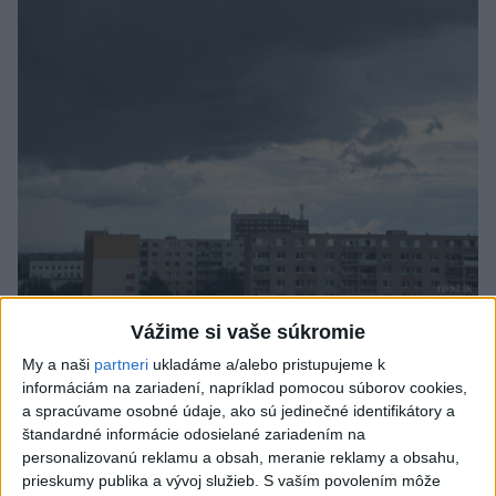
ČAKAJTE BÚRKY: Vyskytnú sa do polnoci
Vážime si vaše súkromie
najmä v týchto častiach
My a naši
partneri
ukladáme a/alebo pristupujeme k
informáciám na zariadení, napríklad pomocou súborov cookies,
Výstrahy pred búrkami ústav vyhlásil v celom Bratislavskom
a spracúvame osobné údaje, ako sú jedinečné identifikátory a
kraji, vo väčšine okresov Trenčianskeho, Trnavského a
štandardné informácie odosielané zariadením na
Žilinského kraja a v okresoch Snina a Sobrance na východe
personalizovanú reklamu a obsah, meranie reklamy a obsahu,
krajiny.
prieskumy publika a vývoj služieb.
S vaším povolením môže