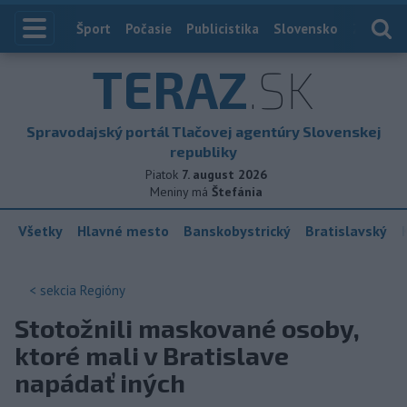
Index
Šport
Počasie
Publicistika
Slovensko
Zahranič
TERAZ
.SK
Spravodajský portál Tlačovej agentúry Slovenskej
republiky
Piatok
7. august 2026
Meniny má
Štefánia
Všetky
Hlavné mesto
Banskobystrický
Bratislavský
< sekcia
Regióny
Stotožnili maskované osoby,
ktoré mali v Bratislave
napádať iných