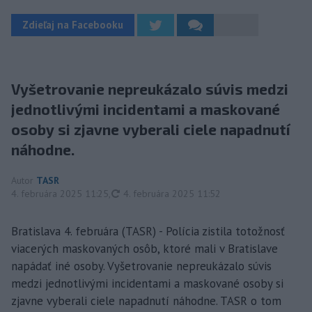
Zdieľaj na Facebooku
Vyšetrovanie nepreukázalo súvis medzi
jednotlivými incidentami a maskované
osoby si zjavne vyberali ciele napadnutí
náhodne.
Autor
TASR
aktualizované
4. februára 2025 11:25
,
4. februára 2025 11:52
Bratislava 4. februára (TASR) - Polícia zistila totožnosť
viacerých maskovaných osôb, ktoré mali v Bratislave
napádať iné osoby. Vyšetrovanie nepreukázalo súvis
medzi jednotlivými incidentami a maskované osoby si
zjavne vyberali ciele napadnutí náhodne. TASR o tom