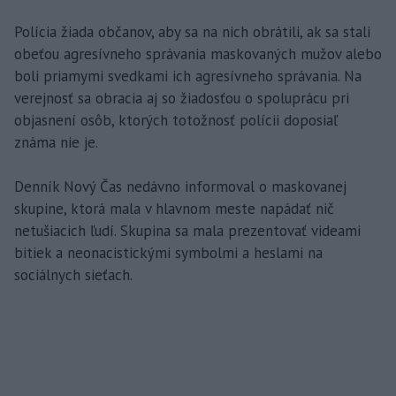
Polícia žiada občanov, aby sa na nich obrátili, ak sa stali
obeťou agresívneho správania maskovaných mužov alebo
boli priamymi svedkami ich agresívneho správania. Na
verejnosť sa obracia aj so žiadosťou o spoluprácu pri
objasnení osôb, ktorých totožnosť polícii doposiaľ
známa nie je.
Denník Nový Čas nedávno informoval o maskovanej
skupine, ktorá mala v hlavnom meste napádať nič
netušiacich ľudí. Skupina sa mala prezentovať videami
bitiek a neonacistickými symbolmi a heslami na
sociálnych sieťach.