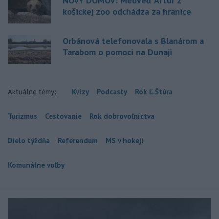
NOVÝ DOMOV: Medveď Artur z
košickej zoo odchádza za hranice
Orbánová telefonovala s Blanárom a
Tarabom o pomoci na Dunaji
Aktuálne témy:
Kvízy
Podcasty
Rok Ľ.Štúra
Turizmus
Cestovanie
Rok dobrovoľníctva
Dielo týždňa
Referendum
MS v hokeji
Komunálne voľby