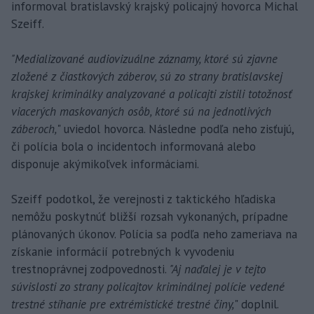
informoval bratislavský krajský policajný hovorca Michal
Szeiff.
"Medializované audiovizuálne záznamy, ktoré sú zjavne
zložené z čiastkových záberov, sú zo strany bratislavskej
krajskej kriminálky analyzované a policajti zistili totožnosť
viacerých maskovaných osôb, ktoré sú na jednotlivých
záberoch,
" uviedol hovorca. Následne podľa neho zisťujú,
či polícia bola o incidentoch informovaná alebo
disponuje akýmikoľvek informáciami.
Szeiff podotkol, že verejnosti z taktického hľadiska
nemôžu poskytnúť bližší rozsah vykonaných, prípadne
plánovaných úkonov. Polícia sa podľa neho zameriava na
získanie informácií potrebných k vyvodeniu
trestnoprávnej zodpovednosti.
"Aj naďalej je v tejto
súvislosti zo strany policajtov kriminálnej polície vedené
trestné stíhanie pre extrémistické trestné činy,
" doplnil.