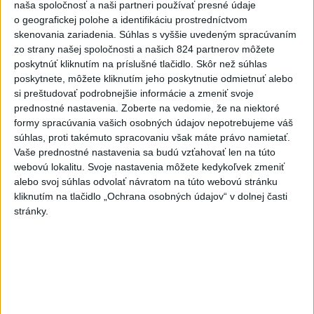
naša spoločnosť a naši partneri používať presné údaje
aktualizované
včera 18:54
,
včera 19:09
o geografickej polohe a identifikáciu prostredníctvom
skenovania zariadenia. Súhlas s vyššie uvedeným spracúvaním
Na kúpalisku Diakovce UNIKALA
zo strany našej spoločnosti a našich 824 partnerov môžete
LÁTKA, osem ľudí skončilo v
poskytnúť kliknutím na príslušné tlačidlo. Skôr než súhlas
nemocnici
poskytnete, môžete kliknutím jeho poskytnutie odmietnuť alebo
aktualizované
včera 18:23
,
včera 21:38
si preštudovať podrobnejšie informácie a zmeniť svoje
prednostné nastavenia.
Zoberte na vedomie, že na niektoré
Francúzski vinári sa po
formy spracúvania vašich osobných údajov nepotrebujeme váš
požiaroch obávajú dymovej
súhlas, proti takémuto spracovaniu však máte právo namietať.
príchute vo víne
Vaše prednostné nastavenia sa budú vzťahovať len na túto
včera 21:44
webovú lokalitu. Svoje nastavenia môžete kedykoľvek zmeniť
alebo svoj súhlas odvolať návratom na túto webovú stránku
Uganda schválila vyslanie
kliknutím na tlačidlo „Ochrana osobných údajov“ v dolnej časti
vojakov do medzinárodných síl
stránky.
v Pásme Gazy
včera 20:49
Pre únik ropy z tankera pri
Ománe hrozí ekologická
katastrofa
včera 21:59