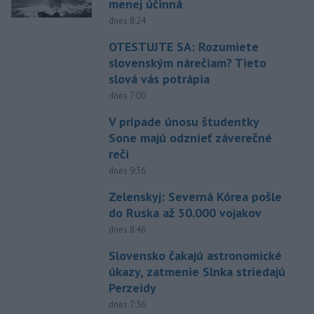
menej účinná
dnes 8:24
OTESTUJTE SA: Rozumiete
slovenským nárečiam? Tieto
slová vás potrápia
dnes 7:00
V prípade únosu študentky
Sone majú odznieť záverečné
reči
dnes 9:36
Zelenskyj: Severná Kórea pošle
do Ruska až 50.000 vojakov
dnes 8:46
Slovensko čakajú astronomické
úkazy, zatmenie Slnka striedajú
Perzeidy
dnes 7:36