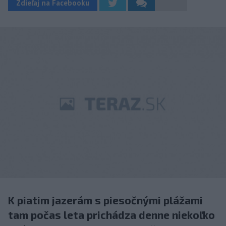
Zdieľaj na Facebooku
K piatim jazerám s piesočnými plážami
tam počas leta prichádza denne niekoľko