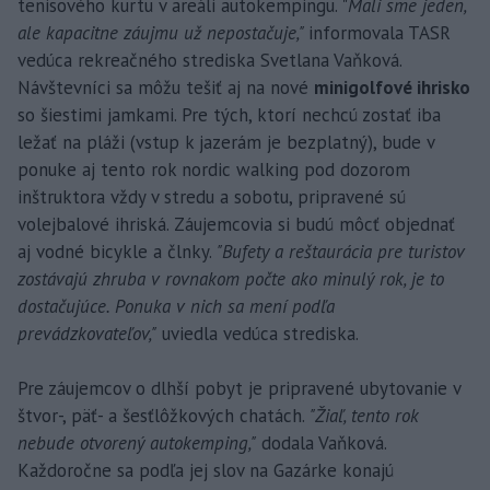
tenisového kurtu v areáli autokempingu. "
Mali sme jeden,
ale kapacitne záujmu už nepostačuje,"
informovala TASR
vedúca rekreačného strediska Svetlana Vaňková.
Návštevníci sa môžu tešiť aj na nové
minigolfové ihrisko
so šiestimi jamkami. Pre tých, ktorí nechcú zostať iba
ležať na pláži (vstup k jazerám je bezplatný), bude v
ponuke aj tento rok nordic walking pod dozorom
inštruktora vždy v stredu a sobotu, pripravené sú
volejbalové ihriská. Záujemcovia si budú môcť objednať
aj vodné bicykle a člnky.
"Bufety a reštaurácia pre turistov
zostávajú zhruba v rovnakom počte ako minulý rok, je to
dostačujúce. Ponuka v nich sa mení podľa
prevádzkovateľov,"
uviedla vedúca strediska.
Pre záujemcov o dlhší pobyt je pripravené ubytovanie v
štvor-, päť- a šesťlôžkových chatách.
"Žiaľ, tento rok
nebude otvorený autokemping,"
dodala Vaňková.
Každoročne sa podľa jej slov na Gazárke konajú