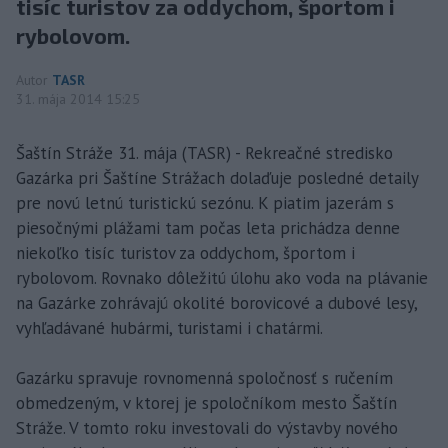
tisíc turistov za oddychom, športom i
rybolovom.
Autor
TASR
31. mája 2014 15:25
Šaštín Stráže 31. mája (TASR) - Rekreačné stredisko
Gazárka pri Šaštíne Strážach dolaďuje posledné detaily
pre novú letnú turistickú sezónu. K piatim jazerám s
piesočnými plážami tam počas leta prichádza denne
niekoľko tisíc turistov za oddychom, športom i
rybolovom. Rovnako dôležitú úlohu ako voda na plávanie
na Gazárke zohrávajú okolité borovicové a dubové lesy,
vyhľadávané hubármi, turistami i chatármi.
Gazárku spravuje rovnomenná spoločnosť s ručením
obmedzeným, v ktorej je spoločníkom mesto Šaštín
Stráže. V tomto roku investovali do výstavby nového