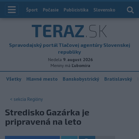
Index
Šport
Počasie
Publicistika
Slovensko
Zahranič
TERAZ
.SK
Spravodajský portál Tlačovej agentúry Slovenskej
republiky
Nedela
9. august 2026
Meniny má
Ľubomíra
Všetky
Hlavné mesto
Banskobystrický
Bratislavský
< sekcia
Regióny
Stredisko Gazárka je
pripravená na leto