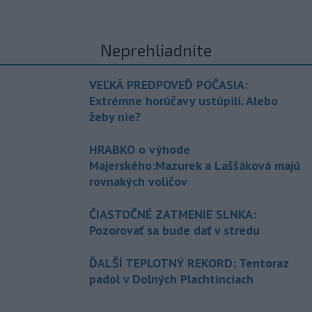
Neprehliadnite
VEĽKÁ PREDPOVEĎ POČASIA:
Extrémne horúčavy ustúpili. Alebo
žeby nie?
HRABKO o výhode
Majerského:Mazurek a Laššáková majú
rovnakých voličov
ČIASTOČNÉ ZATMENIE SLNKA:
Pozorovať sa bude dať v stredu
ĎALŠÍ TEPLOTNÝ REKORD: Tentoraz
padol v Dolných Plachtinciach