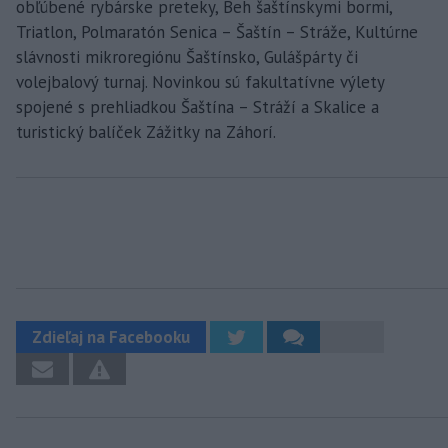
obľúbené rybárske preteky, Beh šaštínskymi bormi,
Triatlon, Polmaratón Senica – Šaštín – Stráže, Kultúrne
slávnosti mikroregiónu Šaštínsko, Gulášpárty či
volejbalový turnaj. Novinkou sú fakultatívne výlety
spojené s prehliadkou Šaštína – Stráží a Skalice a
turistický balíček Zážitky na Záhorí.
Zdieľaj na Facebooku