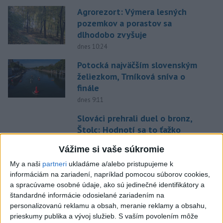
Agrorezort: Výmera lesných
pozemkov a porastov sa
dlhodobo zvyšuje
dnes 10:24
Potocká najväčším slovenským
želiezkom, Trníková sníva o
finále
dnes 9:11
Slováci prehrali duel o bronz,
Štolc: Hodnotí sa to ťažko
dnes 10:18
Vážime si vaše súkromie
Práve teraz
My a naši
partneri
ukladáme a/alebo pristupujeme k
informáciám na zariadení, napríklad pomocou súborov cookies,
-
Slovenskí hasiči naďalej pokračujú vo svojom nasadení vo
10:52
a spracúvame osobné údaje, ako sú jedinečné identifikátory a
Francúzsku.
Uplynulé dni sa niesli v znamení intenzívnej práce v
štandardné informácie odosielané zariadením na
teréne, spolupráce s francúzskymi hasičmi, ale aj údržby techniky a
personalizovanú reklamu a obsah, meranie reklamy a obsahu,
potrebnej regenerácie síl.
prieskumy publika a vývoj služieb.
S vaším povolením môže