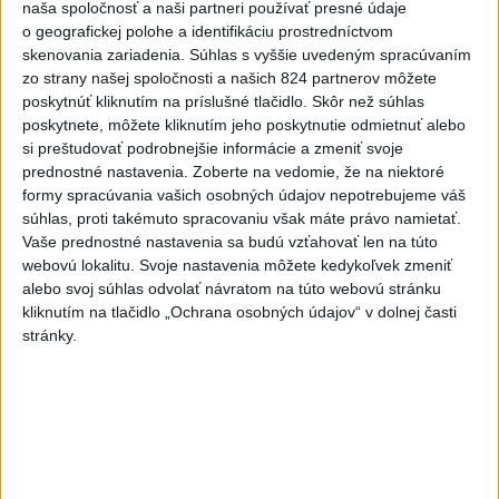
naša spoločnosť a naši partneri používať presné údaje
Viac
o geografickej polohe a identifikáciu prostredníctvom
Videá a prenosy TASR TV
skenovania zariadenia. Súhlas s vyššie uvedeným spracúvaním
zo strany našej spoločnosti a našich 824 partnerov môžete
Deväť Slovákov zabojuje na ME v Paríži
poskytnúť kliknutím na príslušné tlačidlo. Skôr než súhlas
o čo najlepšie výsledky
poskytnete, môžete kliknutím jeho poskytnutie odmietnuť alebo
si preštudovať podrobnejšie informácie a zmeniť svoje
prednostné nastavenia.
Zoberte na vedomie, že na niektoré
Viac
formy spracúvania vašich osobných údajov nepotrebujeme váš
Najčítanejšie
súhlas, proti takémuto spracovaniu však máte právo namietať.
Vaše prednostné nastavenia sa budú vzťahovať len na túto
6h
24h
7d
webovú lokalitu. Svoje nastavenia môžete kedykoľvek zmeniť
alebo svoj súhlas odvolať návratom na túto webovú stránku
DRÁMA V PARLAMENTE: Poslankyňa
1
kliknutím na tlačidlo „Ochrana osobných údajov“ v dolnej časti
stránky.
hádzala do premiéra vajíčka
2
Festival Lovestream 2026 pokračuje, druhý deň zakončil
Robbie Williams
3
Skončili ďalšie desiatky menších pôšt, samosprávam sa
to nepáči