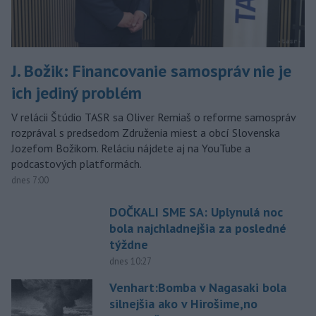
J. Božik: Financovanie samospráv nie je
ich jediný problém
V relácii Štúdio TASR sa Oliver Remiaš o reforme samospráv
rozprával s predsedom Združenia miest a obcí Slovenska
Jozefom Božikom. Reláciu nájdete aj na YouTube a
podcastových platformách.
dnes 7:00
DOČKALI SME SA: Uplynulá noc
bola najchladnejšia za posledné
týždne
dnes 10:27
Venhart:Bomba v Nagasaki bola
silnejšia ako v Hirošime,no