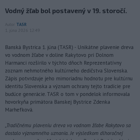
Vodný žľab bol postavený v 19. storočí.
Autor
TASR
1. júna 2026 12:49
Banská Bystrica 1. júna (TASR) - Unikátne plavenie dreva
vo vodnom žľabe v doline Rakytovo pri Dolnom
Harmanci rozšírilo v týchto dňoch Reprezentatívny
zoznam nehmotného kultúrneho dedičstva Slovenska.
Zápis potvrdzuje jeho mimoriadnu hodnotu pre kultúrnu
identitu Slovenska a význam ochrany tejto tradície pre
budúce generácie. TASR o tom v pondelok informovala
hovorkyňa primátora Banskej Bystrice Zdenka
Marhefková.
„Tradičnému plaveniu dreva vo vodnom žľabe Rakytovo sa
dostalo významného uznania. Je výsledkom dlhoročnej