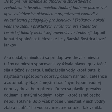
„Je to pre nás uznanie za dlhoročnú starostlivosť a
zveľaďovanie lesného majetku. Naďalej budeme pokračovať
aj vo vzdelávacích aktivitách a organizovaní exkurzií z
oblasti lesnej pedagogiky pre školákov i škôlkarov v okolí
vodného žľabu i praktických cvičeniach pre študentov
Lesníckej fakulty Technickej univerzity vo Zvolene,“
doplnil
konateľ spoločnosti Mestské lesy Banská Bystrica Jozef
Jankov.
Ako dodal, v minulosti sa pri doprave dreva z miesta
ťažby na miesto spracovania využívala hlavne gravitačná
sila a ťažné zvieratá. Unášaciu silu vody, ktorá patrí k
najstarším spôsobom dopravy, časom nahradili železnice
a automobily. Najznámejším tradičným typom vodnej
dopravy dreva bolo pltenie. Drevo sa plavilo prevažne
dolinami s malými vodnými tokmi, ktoré samé osebe
neboli splavné. Bolo však možné umiestniť v nich vodný
žľab a napĺňať ho vodou z miestneho toku. Tak vznikla