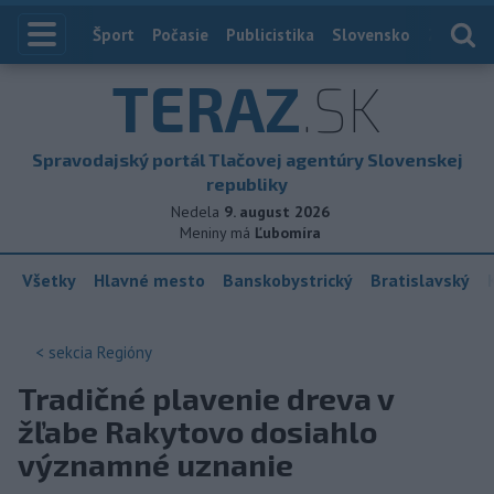
Index
Šport
Počasie
Publicistika
Slovensko
Zahranič
TERAZ
.SK
Spravodajský portál Tlačovej agentúry Slovenskej
republiky
Nedela
9. august 2026
Meniny má
Ľubomíra
Všetky
Hlavné mesto
Banskobystrický
Bratislavský
< sekcia
Regióny
Tradičné plavenie dreva v
žľabe Rakytovo dosiahlo
významné uznanie