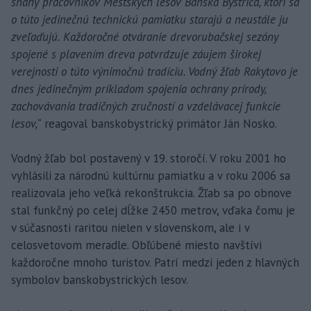
snahy pracovníkov Mestských lesov Banská Bystrica, ktorí sa
o túto jedinečnú technickú pamiatku starajú a neustále ju
zveľaďujú. Každoročné otváranie drevorubačskej sezóny
spojené s plavením dreva potvrdzuje záujem širokej
verejnosti o túto výnimočnú tradíciu. Vodný žľab Rakytovo je
dnes jedinečným príkladom spojenia ochrany prírody,
zachovávania tradičných zručností a vzdelávacej funkcie
lesov,“
reagoval banskobystrický primátor Ján Nosko.
Vodný žľab bol postavený v 19. storočí. V roku 2001 ho
vyhlásili za národnú kultúrnu pamiatku a v roku 2006 sa
realizovala jeho veľká rekonštrukcia. Žľab sa po obnove
stal funkčný po celej dĺžke 2450 metrov, vďaka čomu je
v súčasnosti raritou nielen v slovenskom, ale i v
celosvetovom meradle. Obľúbené miesto navštívi
každoročne mnoho turistov. Patrí medzi jeden z hlavných
symbolov banskobystrických lesov.