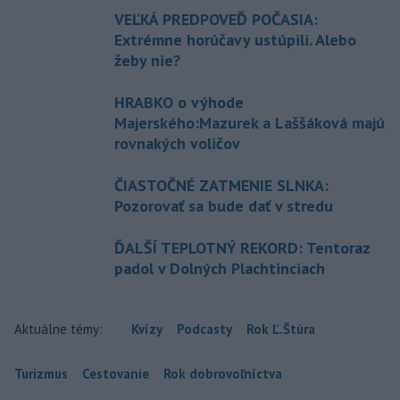
VEĽKÁ PREDPOVEĎ POČASIA:
Extrémne horúčavy ustúpili. Alebo
žeby nie?
HRABKO o výhode
Majerského:Mazurek a Laššáková majú
rovnakých voličov
ČIASTOČNÉ ZATMENIE SLNKA:
Pozorovať sa bude dať v stredu
ĎALŠÍ TEPLOTNÝ REKORD: Tentoraz
padol v Dolných Plachtinciach
Aktuálne témy:
Kvízy
Podcasty
Rok Ľ.Štúra
Turizmus
Cestovanie
Rok dobrovoľníctva