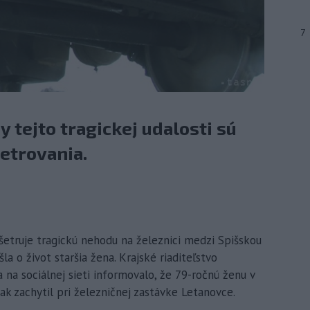
7
y tejto tragickej udalosti sú
etrovania.
yšetruje tragickú nehodu na železnici medzi Spišskou
la o život staršia žena. Krajské riaditeľstvo
 na sociálnej sieti informovalo, že 79-ročnú ženu v
ak zachytil pri železničnej zastávke Letanovce.