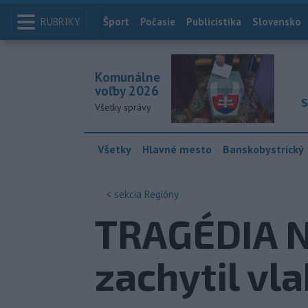
RUBRIKY
Index
Šport
Počasie
Publicistika
Slovensko
Komunálne
voľby 2026
S
Všetky správy
Všetky
Hlavné mesto
Banskobystrický
< sekcia
Regióny
TRAGÉDIA N
zachytil vla