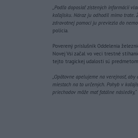
„Podľa doposiaľ zistených informácií vl
koľajisku. Náraz ju odhodil mimo trate.
zdravotnej pomoci ju previezla do nemoc
polícia.
Poverený príslušník Oddelenia železni
Novej Vsi začal vo veci trestné stíhan
tejto tragickej udalosti sú predmetom
„Opätovne apelujeme na verejnosť, aby c
miestach na to určených. Pohyb v koľaji
priechodov môže mať fatálne následky,“