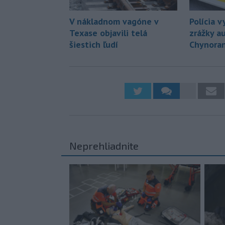
V nákladnom vagóne v
Polícia v
Texase objavili telá
zrážky au
šiestich ľudí
Chynora
Neprehliadnite