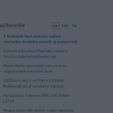
ajčítanejšie
6h
24h
7d
V Košiciach Nad jazerom začína
výstavba chodníka,otvorili aj pumptrack
Kruhová križovatka v Poprade v smere z
Hozelca bude hotová budúci rok
Mesto Martin vypovedalo zmluvy na tri
rozpracované investičné akcie
ZRÁŽKA VLAKU S AUTOM V LOZORNE:
Rušňovodič jej už nedokázal zabrániť
Na kúpalisku Diakovce UNIKLA NEZNÁMA
LÁTKA
Myjava oslávi 440. výročie svojho založenia