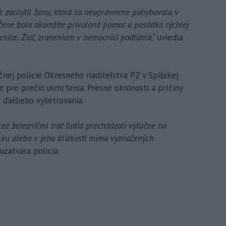
ak zachytil ženu, ktorá sa neoprávnene pohybovala v
 Žene bola okamžite privolaná pomoc a posádka rýchlej
nice. Žiaľ, zraneniam v nemocnici podľahla,“
uviedla
čnej polície Okresného riaditeľstva PZ v Spišskej
ie pre prečin usmrtenia. Presné okolnosti a príčiny
 ďalšieho vyšetrovania.
ez železničnú trať ľudia prechádzali výlučne na
sku alebo v jeho blízkosti mimo vyznačených
uzatvára polícia.