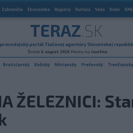
Zahraničie
Ekonomika
Regióny
Kultúra
Veda
Krimi
XML
TERAZ
.SK
pravodajský portál Tlačovej agentúry Slovenskej republi
Štvrtok
6. august 2026
Meniny má
Jozefína
Bratislavský
Košický
Nitriansky
Prešovský
Trenčiansk
A ŽELEZNICI: Sta
k