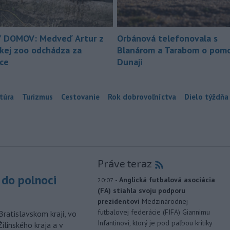
 DOMOV: Medveď Artur z
Orbánová telefonovala s
ckej zoo odchádza za
Blanárom a Tarabom o pomo
ice
Dunaji
túra
Turizmus
Cestovanie
Rok dobrovoľníctva
Dielo týždňa
Práve teraz
do polnoci
-
Anglická futbalová asociácia
20:07
(FA) stiahla svoju podporu
prezidentovi
Medzinárodnej
futbalovej federácie (FIFA) Giannimu
Bratislavskom kraji, vo
Infantinovi, ktorý je pod paľbou kritiky
ilinského kraja a v