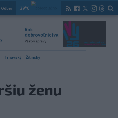
29
°C
 Odber
Knihy
Útulkovo
Magazín
News Now
Archív
TASR
Rok
dobrovoľníctva
ky
Všetky správy
y
Trnavský
Žilinský
ršiu ženu