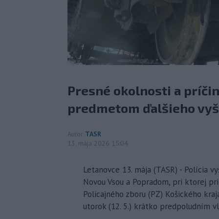
Presné okolnosti a príčin
predmetom ďalšieho vyš
Autor
TASR
13. mája 2026 15:04
Letanovce 13. mája (TASR) - Polícia v
Novou Vsou a Popradom, pri ktorej priš
Policajného zboru (PZ) Košického kraja
utorok (12. 5.) krátko predpoludním vl