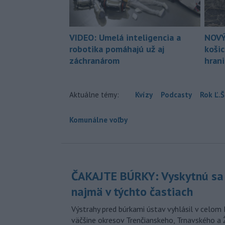
VIDEO: Umelá inteligencia a
NOVÝ
robotika pomáhajú už aj
koši
záchranárom
hran
Aktuálne témy:
Kvízy
Podcasty
Rok Ľ.Š
Komunálne voľby
ČAKAJTE BÚRKY: Vyskytnú sa 
najmä v týchto častiach
Výstrahy pred búrkami ústav vyhlásil v celom 
väčšine okresov Trenčianskeho, Trnavského a Ž