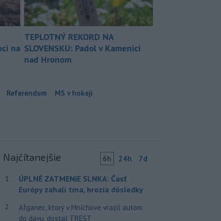
TEPLOTNÝ REKORD NA
ci na
SLOVENSKU: Padol v Kamenici
nad Hronom
Referendum
MS v hokeji
Najčítanejšie
6h
24h
7d
ÚPLNÉ ZATMENIE SLNKA: Časť
1
Európy zahalí tma, hrozia dôsledky
2
Afganec, ktorý v Mníchove vrazil autom
do davu, dostal TREST