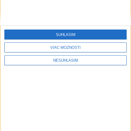
SÚHLASÍM
VIAC MOŽNOSTÍ
NESÚHLASÍM
....