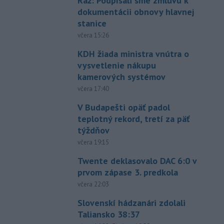
Ráž: Podpísali sme zmluvu k
dokumentácii obnovy hlavnej
stanice
včera 15:26
KDH žiada ministra vnútra o
vysvetlenie nákupu
kamerových systémov
včera 17:40
V Budapešti opäť padol
teplotný rekord, tretí za päť
týždňov
včera 19:15
Twente deklasovalo DAC 6:0 v
prvom zápase 3. predkola
včera 22:03
Slovenskí hádzanári zdolali
Taliansko 38:37