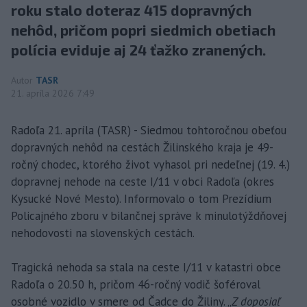
roku stalo doteraz 415 dopravných
nehôd, pričom popri siedmich obetiach
polícia eviduje aj 24 ťažko zranených.
Autor
TASR
21. apríla 2026 7:49
Radoľa 21. apríla (TASR) - Siedmou tohtoročnou obeťou
dopravných nehôd na cestách Žilinského kraja je 49-
ročný chodec, ktorého život vyhasol pri nedeľnej (19. 4.)
dopravnej nehode na ceste I/11 v obci Radoľa (okres
Kysucké Nové Mesto). Informovalo o tom Prezídium
Policajného zboru v bilančnej správe k minulotýždňovej
nehodovosti na slovenských cestách.
Tragická nehoda sa stala na ceste I/11 v katastri obce
Radoľa o 20.50 h, pričom 46-ročný vodič šoféroval
osobné vozidlo v smere od Čadce do Žiliny. „
Z doposiaľ