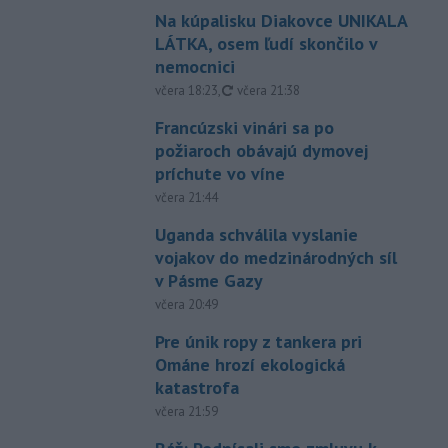
Na kúpalisku Diakovce UNIKALA
LÁTKA, osem ľudí skončilo v
nemocnici
aktualizované
včera 18:23
,
včera 21:38
Francúzski vinári sa po
požiaroch obávajú dymovej
príchute vo víne
včera 21:44
Uganda schválila vyslanie
vojakov do medzinárodných síl
v Pásme Gazy
včera 20:49
Pre únik ropy z tankera pri
Ománe hrozí ekologická
katastrofa
včera 21:59