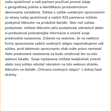
naša spoločnosť a naši partneri používať presné údaje
zahalí tma, hrozia dôsledky
o geografickej polohe a identifikáciu prostredníctvom
skenovania zariadenia. Súhlas s vyššie uvedeným spracúvaním
2
Kruhová križovatka v Poprade v smere z Hozelca bude
zo strany našej spoločnosti a našich 824 partnerov môžete
hotová budúci rok
poskytnúť kliknutím na príslušné tlačidlo. Skôr než súhlas
poskytnete, môžete kliknutím jeho poskytnutie odmietnuť alebo
3
Prešovský kraj vyzýva k využitiu bezplatného parkoviska v
si preštudovať podrobnejšie informácie a zmeniť svoje
Tatrách
prednostné nastavenia.
Zoberte na vedomie, že na niektoré
formy spracúvania vašich osobných údajov nepotrebujeme váš
4
ČAKAJTE BÚRKY: Vyskytnú sa do polnoci najmä v týchto
súhlas, proti takémuto spracovaniu však máte právo namietať.
častiach
Vaše prednostné nastavenia sa budú vzťahovať len na túto
webovú lokalitu. Svoje nastavenia môžete kedykoľvek zmeniť
5
V Košiciach Nad jazerom začína výstavba
alebo svoj súhlas odvolať návratom na túto webovú stránku
chodníka,otvorili aj pumptrack
kliknutím na tlačidlo „Ochrana osobných údajov“ v dolnej časti
stránky.
6
Na kúpalisku Diakovce UNIKALA LÁTKA, osem ľudí
skončilo v nemocnici
7
DPB: Všetky autobusy a trolejbusy majú klimatizáciu
Najnovšie správy na Teraz.sk