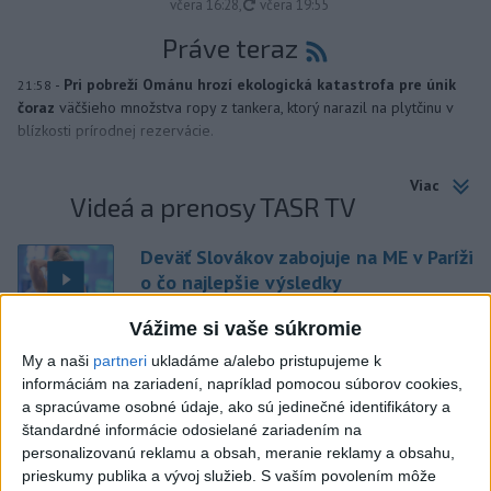
aktualizované
včera 16:28
,
včera 19:55
Práve teraz
-
Pri pobreží Ománu hrozí ekologická katastrofa pre únik
21:58
čoraz
väčšieho množstva ropy z tankera, ktorý narazil na plytčinu v
blízkosti prírodnej rezervácie.
Viac
Videá a prenosy TASR TV
Deväť Slovákov zabojuje na ME v Paríži
o čo najlepšie výsledky
Vážime si vaše súkromie
Viac
My a naši
partneri
ukladáme a/alebo pristupujeme k
Najčítanejšie
informáciám na zariadení, napríklad pomocou súborov cookies,
a spracúvame osobné údaje, ako sú jedinečné identifikátory a
6h
24h
7d
štandardné informácie odosielané zariadením na
personalizovanú reklamu a obsah, meranie reklamy a obsahu,
prieskumy publika a vývoj služieb.
S vaším povolením môže
ÚPLNÉ ZATMENIE SLNKA: Časť Európy
1