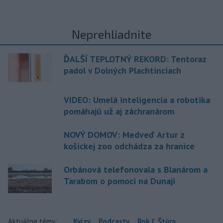
Neprehliadnite
ĎALŠÍ TEPLOTNÝ REKORD: Tentoraz
padol v Dolných Plachtinciach
VIDEO: Umelá inteligencia a robotika
pomáhajú už aj záchranárom
NOVÝ DOMOV: Medveď Artur z
košickej zoo odchádza za hranice
Orbánová telefonovala s Blanárom a
Tarabom o pomoci na Dunaji
Aktuálne témy:
Kvízy
Podcasty
Rok Ľ.Štúra