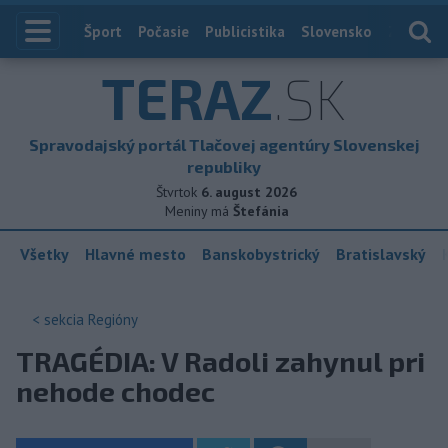
Index
Šport
Počasie
Publicistika
Slovensko
Zahranič
TERAZ
.SK
Spravodajský portál Tlačovej agentúry Slovenskej
republiky
Štvrtok
6. august 2026
Meniny má
Štefánia
Všetky
Hlavné mesto
Banskobystrický
Bratislavský
< sekcia
Regióny
TRAGÉDIA: V Radoli zahynul pri
nehode chodec