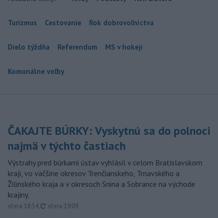
Turizmus
Cestovanie
Rok dobrovoľníctva
Dielo týždňa
Referendum
MS v hokeji
Komunálne voľby
ČAKAJTE BÚRKY: Vyskytnú sa do polnoci
najmä v týchto častiach
Výstrahy pred búrkami ústav vyhlásil v celom Bratislavskom
kraji, vo väčšine okresov Trenčianskeho, Trnavského a
Žilinského kraja a v okresoch Snina a Sobrance na východe
krajiny.
aktualizované
včera 18:54
,
včera 19:09