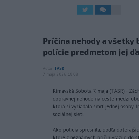
Príčina nehody a všetky b
polície predmetom jej ďa
Autor
TASR
7. mája 2026 18:08
Rimavská Sobota 7. mája (TASR) - Zách
dopravnej nehode na ceste medzi obc
ktorá si vyžiadala smrť jednej osoby. 
sociálnej sieti.
Ako polícia spresnila, podľa doterajš
ktoré z neznámych príčin vrazilo do 