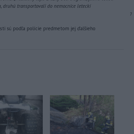
m, druhú transportovali do nemocnice leteckí
7
osti sú podľa polície predmetom jej ďalšieho