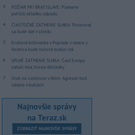
3
POŽIAR PRI BRATISLAVE: Plamene
pohltili skládku odpadu
4
ČIASTOČNÉ ZATMENIE SLNKA: Pozorovať
sa bude dať v stredu
5
Kruhová križovatka v Poprade v smere z
Hozelca bude hotová budúci rok
6
ÚPLNÉ ZATMENIE SLNKA: Časť Európy
zahalí tma, hrozia dôsledky
7
Útok na cudzincov v Nitre: Agresori boli
údajne v kuklách
Najnovšie správy
na Teraz.sk
ZOBRAZIŤ NAJNOVŠIE SPRÁVY