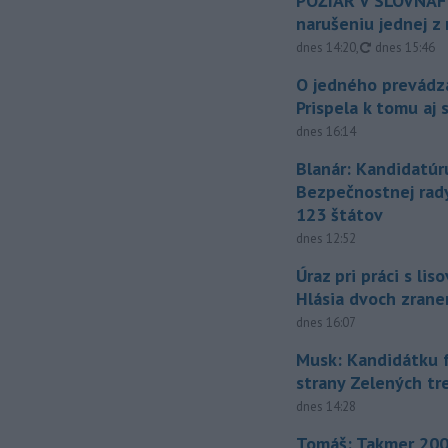
POŽIAR V SLOVNAFT
narušeniu jednej z 
aktualizovan
dnes 14:20
,
dnes 15:46
O jedného prevádz
Prispela k tomu aj 
dnes 16:14
Blanár: Kandidatúr
Bezpečnostnej rad
123 štátov
dnes 12:52
Úraz pri práci s lis
Hlásia dvoch zran
dnes 16:07
Musk: Kandidátku 
strany Zelených tr
dnes 14:28
Tomáš: Takmer 200