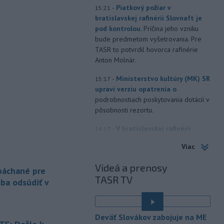
-
Piatkový požiar v
15:21
bratislavskej rafinérii Slovnaft je
pod kontrolou.
Príčina jeho vzniku
bude predmetom vyšetrovania. Pre
TASR to potvrdil hovorca rafinérie
Anton Molnár.
-
Ministerstvo kultúry (MK) SR
15:17
upraví verziu opatrenia o
podrobnostiach poskytovania dotácií v
pôsobnosti rezortu.
-
V bratislavskej rafinérii
14:17
Slovnaft horí uskladnený ropný
Viac
produkt.
TASR o tom informovala
rafinéria s tým, že obyvateľom nehrozí
Videá a prenosy
 páchané pre
nebezpečenstvo.
TASR TV
eba odsúdiť v
-
Jedným zo zdravotných rizík
13:50
na festivale môže byť vyššia
úroveň
hluku. Je preto dobré držať sa
Deväť Slovákov zabojuje na ME
ďalej od reproduktorov, používať