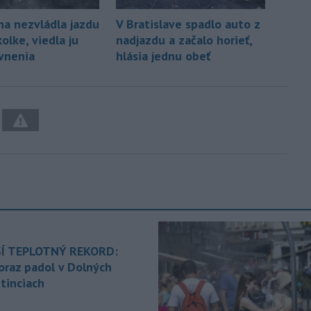
na nezvládla jazdu
V Bratislave spadlo auto z
olke, viedla ju
nadjazdu a začalo horieť,
vnenia
hlásia jednu obeť
Í TEPLOTNÝ REKORD:
oraz padol v Dolných
tinciach