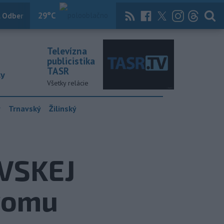
29
°C
 Odber
Knihy
Útulkovo
Magazín
News Now
Archív
TASR
Televízna
publicistika
TASR
ky
Všetky relácie
y
Trnavský
Žilinský
VSKEJ
tromu