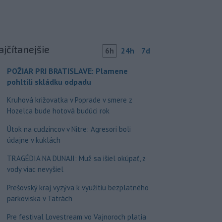
ajčítanejšie
6h
24h
7d
POŽIAR PRI BRATISLAVE: Plamene
pohltili skládku odpadu
Kruhová križovatka v Poprade v smere z
Hozelca bude hotová budúci rok
Útok na cudzincov v Nitre: Agresori boli
údajne v kuklách
TRAGÉDIA NA DUNAJI: Muž sa išiel okúpať, z
vody viac nevyšiel
Prešovský kraj vyzýva k využitiu bezplatného
parkoviska v Tatrách
Pre festival Lovestream vo Vajnoroch platia