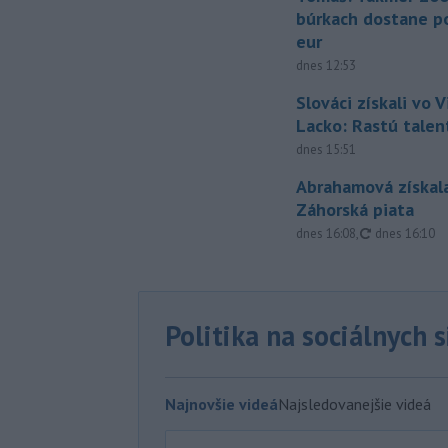
búrkach dostane p
eur
dnes 12:53
Slováci získali vo V
Lacko: Rastú talen
dnes 15:51
Abrahamová získala
Záhorská piata
aktualizovan
dnes 16:08
,
dnes 16:10
Politika na sociálnych 
Najnovšie videá
Najsledovanejšie videá