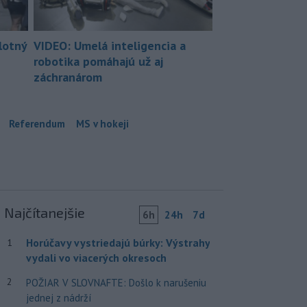
lotný
VIDEO: Umelá inteligencia a
robotika pomáhajú už aj
záchranárom
Referendum
MS v hokeji
Najčítanejšie
6h
24h
7d
Horúčavy vystriedajú búrky: Výstrahy
1
vydali vo viacerých okresoch
2
POŽIAR V SLOVNAFTE: Došlo k narušeniu
jednej z nádrží