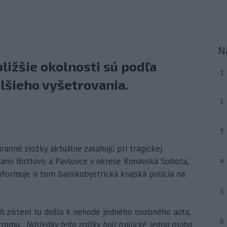
N
ližšie okolnosti sú podľa
1
lšieho vyšetrovania.
2
3
ranné zložky aktuálne zasahujú pri tragickej
ami Bottovo a Pavlovce v okrese Rimavská Sobota,
4
Informuje o tom banskobystrická krajská polícia na
5
ích zistení tu došlo k nehode jedného osobného auta,
6
stromu.
„Následky tejto zrážky boli tragické, jedna osoba