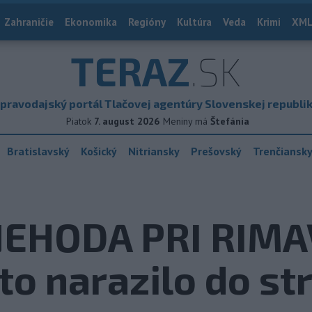
Zahraničie
Ekonomika
Regióny
Kultúra
Veda
Krimi
XML
TERAZ
.SK
pravodajský portál Tlačovej agentúry Slovenskej republi
Piatok
7. august 2026
Meniny má
Štefánia
Bratislavský
Košický
Nitriansky
Prešovský
Trenčiansk
NEHODA PRI RIMA
to narazilo do s