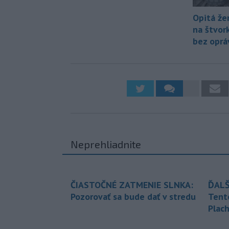
Opitá že
na štvork
bez oprá
Neprehliadnite
ČIASTOČNÉ ZATMENIE SLNKA:
ĎALŠ
Pozorovať sa bude dať v stredu
Tent
Plach