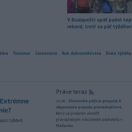
V Budapešti opäť padol tep
rekord, tretí za päť týždňov
túra
Turizmus
Cestovanie
Rok dobrovoľníctva
Dielo týždňa
Práve teraz
 Extrémne
-
Slovenská polícia prispela k
16:08
objasneniu prípadu prevádzačstva,
nie?
ktorý sa podarilo ukončiť
právoplatným odsúdením páchateľa v
júci týždeň.
Maďarsku.