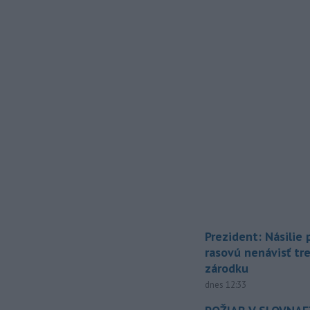
Prezident: Násilie
rasovú nenávisť tr
zárodku
dnes 12:33