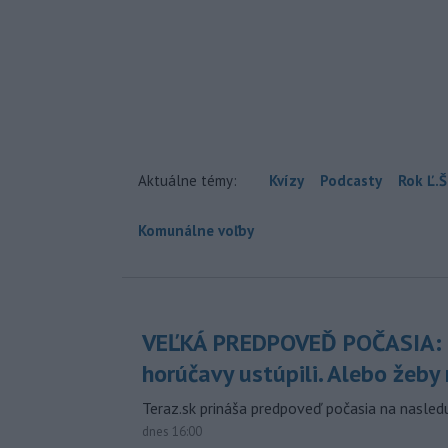
Aktuálne témy:
Kvízy
Podcasty
Rok Ľ.Š
Komunálne voľby
VEĽKÁ PREDPOVEĎ POČASIA:
horúčavy ustúpili. Alebo žeby 
Teraz.sk prináša predpoveď počasia na nasledu
dnes 16:00