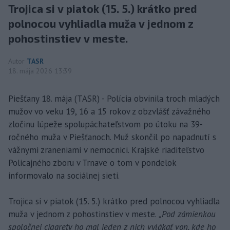
Trojica si v piatok (15. 5.) krátko pred
polnocou vyhliadla muža v jednom z
pohostinstiev v meste.
Autor
TASR
18. mája 2026 13:39
Piešťany 18. mája (TASR) - Polícia obvinila troch mladých
mužov vo veku 19, 16 a 15 rokov z obzvlášť závažného
zločinu lúpeže spolupáchateľstvom po útoku na 39-
ročného muža v Piešťanoch. Muž skončil po napadnutí s
vážnymi zraneniami v nemocnici. Krajské riaditeľstvo
Policajného zboru v Trnave o tom v pondelok
informovalo na sociálnej sieti.
Trojica si v piatok (15. 5.) krátko pred polnocou vyhliadla
muža v jednom z pohostinstiev v meste.
„Pod zámienkou
spoločnej cigarety ho mal jeden z nich vylákať von, kde ho