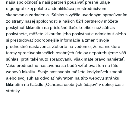
naša spoločnosť a naši partneri používať presné údaje
Deväť Slovákov zabojuje na ME v Paríži
o geografickej polohe a identifikáciu prostredníctvom
o čo najlepšie výsledky
skenovania zariadenia. Súhlas s vyššie uvedeným spracúvaním
zo strany našej spoločnosti a našich 824 partnerov môžete
poskytnúť kliknutím na príslušné tlačidlo. Skôr než súhlas
Viac
poskytnete, môžete kliknutím jeho poskytnutie odmietnuť alebo
si preštudovať podrobnejšie informácie a zmeniť svoje
Najčítanejšie
prednostné nastavenia.
Zoberte na vedomie, že na niektoré
formy spracúvania vašich osobných údajov nepotrebujeme váš
6h
24h
7d
súhlas, proti takémuto spracovaniu však máte právo namietať.
Vaše prednostné nastavenia sa budú vzťahovať len na túto
DRÁMA V PARLAMENTE: Poslankyňa
1
webovú lokalitu. Svoje nastavenia môžete kedykoľvek zmeniť
hádzala do premiéra vajíčka
alebo svoj súhlas odvolať návratom na túto webovú stránku
kliknutím na tlačidlo „Ochrana osobných údajov“ v dolnej časti
2
Česká vláda uvažuje nad zvýšením valorizácie dôchodkov
stránky.
na dvojnásobok
3
MLADÍK VYPADOL Z FERRATY: Na Skalke pri Kremnici
zasahovali záchranári
4
ÚTOK MEDVEĎA: V Turanoch pri zjazde z D1 našli