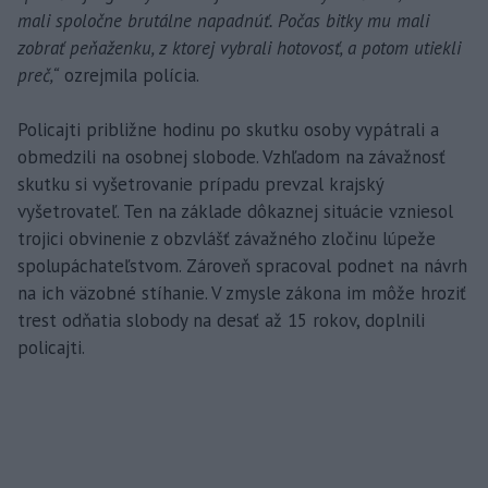
mali spoločne brutálne napadnúť. Počas bitky mu mali
zobrať peňaženku, z ktorej vybrali hotovosť, a potom utiekli
preč,“
ozrejmila polícia.
Policajti približne hodinu po skutku osoby vypátrali a
obmedzili na osobnej slobode. Vzhľadom na závažnosť
skutku si vyšetrovanie prípadu prevzal krajský
vyšetrovateľ. Ten na základe dôkaznej situácie vzniesol
trojici obvinenie z obzvlášť závažného zločinu lúpeže
spolupáchateľstvom. Zároveň spracoval podnet na návrh
na ich väzobné stíhanie. V zmysle zákona im môže hroziť
trest odňatia slobody na desať až 15 rokov, doplnili
policajti.