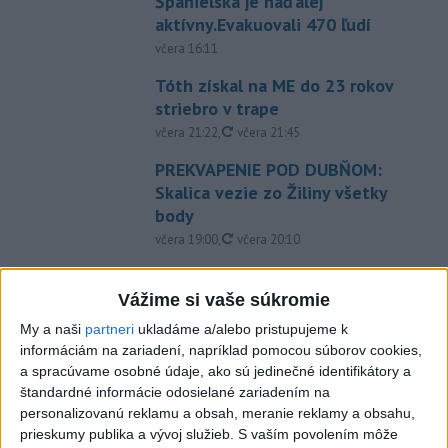
Španielska je naďalej
aktívny.Evakuovali 470 ľudí
včera 16:11
Tóth získal na ME do 23 rokov
striebro v trape
aktualizované
včera 21:22
,
včera 21:45
PREKVAPENIE POD DUBŇOM:
Skalica vezie zo Žiliny všetky
body
aktualizované
včera 19:00
,
včera 20:10
Práve teraz
Vážime si vaše súkromie
-
Podvečer našli pri zjazde z diaľnice D1 na Turany
19:50
My a naši
partneri
ukladáme a/alebo pristupujeme k
zraneného
42-ročného muža. Charakter zranení nasvedčuje
informáciám na zariadení, napríklad pomocou súborov cookies,
možnému útoku medveďa.
a spracúvame osobné údaje, ako sú jedinečné identifikátory a
štandardné informácie odosielané zariadením na
Viac
personalizovanú reklamu a obsah, meranie reklamy a obsahu,
Videá a prenosy TASR TV
prieskumy publika a vývoj služieb.
S vaším povolením môže